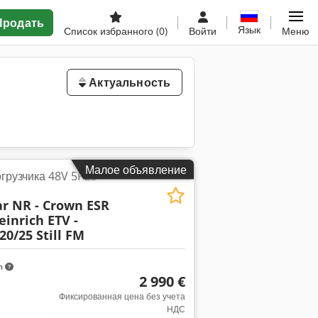
Продать
Язык
Список избранного
(0)
Войти
Меню
Актуальность
Малое объявление
грузчика 48V 5PZS
lar NR - Crown ESR
einrich ETV -
20/25 Still FM
m
2 990 €
Фиксированная цена без учета
НДС