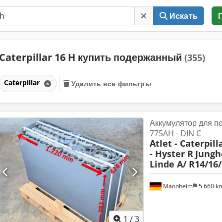
Искать
Caterpillar 16 H купить подержанный
(355)
Caterpillar
Удалить все фильтры
Аккумулятор для по
775AH - DIN C
Atlet - Caterpil
- Hyster R
Jungh
Linde A/ R14/16/
Mannheim
5 660 k
1
/
3