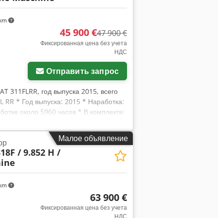
 km
45 900 €
47 900 €
Фиксированная цена без учета
НДС
Отправить запрос
CAT 311FLRR, год выпуска 2015, всего
L RR * Год выпуска: 2015 * Наработка:
ботке около 5960 часов * В комплекте:
CW20 * В комплекте: гидравлический
иновые гусеницы * Отвал *
Малое объявление
ор
xjy Sdlzj Abusk * Хорошее состояние!
18F / 9.852 H /
фии и видео по запросу (WhatsApp,
ine
осам, пожалуйста, звоните: Эрик
вляются гарантией. Ошибки и
 km
63 900 €
Фиксированная цена без учета
НДС