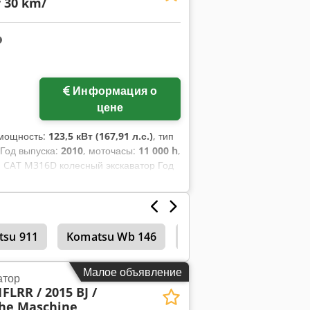
 30 km/
Информация о
цене
 мощность:
123,5 кВт (167,91 л.с.)
, тип
 Год выпуска:
2010
, моточасы:
11 000 h
,
, CAT M316D колесный экскаватор Год
8 500 кг Dcedpfsy A Sppox Abujk 30 км/
авлический поворотный быстросъем SW
tsu 911
Komatsu Wb 146
Komatsu Wb 93
М
Малое объявление
атор
FLRR / 2015 BJ /
che Maschine