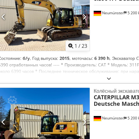
Neumünster
5 200
1
/
23
Состояние:
б/у
, Год выпуска:
2015
, моточасы:
6 390 h
, Экскаватор 
6390 отработанных часов! ---- * Производитель: CAT * Модель: 311F
около 6390 часов * Последнее техническое обслуживание: при нара
гидравлический механизм быстрой смены навесного оборудования 
ковш для планировки * Немецкая машина * Первый владелец * Рез
Колёсный экскават
Кондиционер * Камера заднего вида * Гидравлические линии Dcodpf
CATERPILLAR
M3
* Ходовая часть: около 40–50% ресурса * Дополнительные фотогра
Deutsche Masch
Эрик) * Цена: 45 900 евро, без НДС + 19% НДС. ---- По любым вопр
Кортум: WhatsApp. ?Все данные носят справочный характер и не я
предварительная продажа возможны.?
Neumünster
5 200