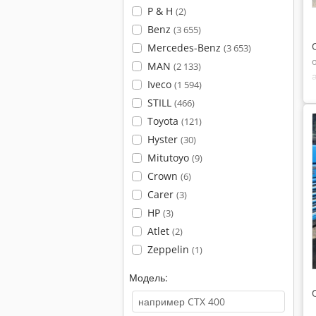
P & H
(2)
Benz
(3 655)
Mercedes-Benz
(3 653)
MAN
(2 133)
Iveco
(1 594)
STILL
(466)
Toyota
(121)
Hyster
(30)
Mitutoyo
(9)
Crown
(6)
Carer
(3)
HP
(3)
Atlet
(2)
Zeppelin
(1)
Модель: