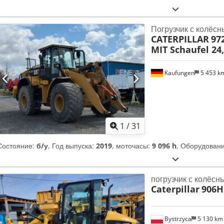
Погрузчик с колёс
CATERPILLAR
97
MIT Schaufel 24
Kaufungen
5 453 k
1
/
31
Состояние:
б/у
, Год выпуска:
2019
, моточасы:
9 096 h
, Оборудован
погрузчик с колёс
Caterpillar
906H
Bystrzyca
5 130 k