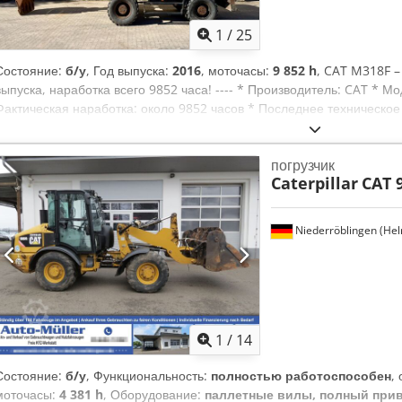
1
/
25
Состояние:
б/у
, Год выпуска:
2016
, моточасы:
9 852 h
, CAT M318F –
выпуска, наработка всего 9852 часа! ---- * Производитель: CAT * М
Фактическая наработка: около 9852 часов * Последнее техническо
9523 часов (06/2025) * Машина из Германии / первая рука * В комп
оборудования Liebherr Likufix SWA48 (гидравлическая) * В компле
погрузчик
состояние шин * Хорошее общее состояние * Кондиционер * Центр
Caterpillar
CAT 
129,4 кВт * Имеются документы CE и подтверждение данных * Цена: 
Djdpfx Abeyzld Djujck По любым вопросам звоните: Эрик Кортум:
предоставлена без гарантии и ответственности, возможны ошибки 
Niederröblingen (He
1
/
14
Состояние:
б/у
, Функциональность:
полностью работоспособен
,
моточасы:
4 381 h
, Оборудование:
паллетные вилы, полный при