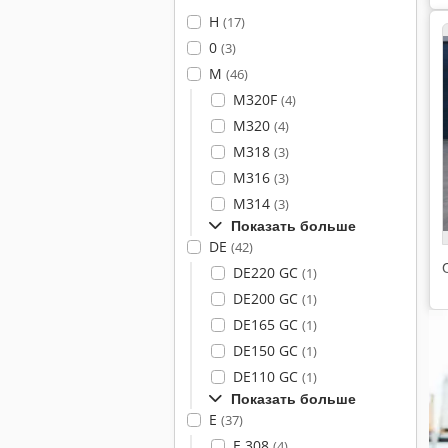
H
(17)
0
(3)
M
(46)
M320F
(4)
M320
(4)
M318
(3)
M316
(3)
M314
(3)
Показать больше
DE
(42)
DE220 GC
(1)
DE200 GC
(1)
DE165 GC
(1)
DE150 GC
(1)
DE110 GC
(1)
Показать больше
E
(37)
E 308
(4)