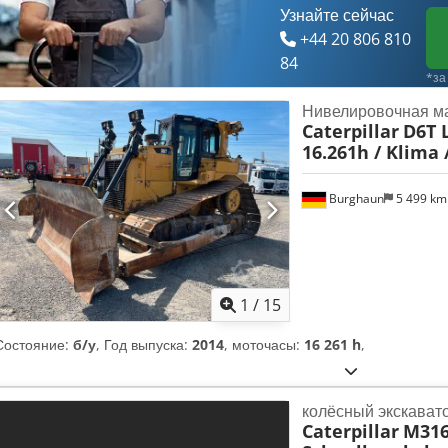
Узнайте сейчас
+44 20 806 810
84
*за
Нивелировочная м
Caterpillar
D6T L
16.261h / Klima 
Burghaun
5 499 k
1
/
15
Состояние:
б/у
, Год выпуска:
2014
, моточасы:
16 261 h
,
колёсный экскават
Caterpillar
M316