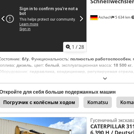
Schnellwechsler
Aichach
5 634 km
1
/
28
Состояние:
б/у
, Функциональность:
полностью работоспособен
,
топлива:
дизель
, цвет:
белый
, эксплуатационная масса:
18 500 кг
,
Оборудование:
гидравлика, кондиционер, регулируемая стрела
выпуска 2010 11 000 м.ч. 123,5 кВт, 6-цилиндровый двигатель CAT 1
ч Опорные лапы + отвал Поворотная стрела Климат-контроль Гидр
MS21 3 ковша Камера Джойстиковое управление Все линии
Откройте для себя больше подержанных машин
Погрузчик с колёсным ходом
Komatsu
Koma
Гусеничный экскав
CATERPILLAR
311
6.390 H / Deuts