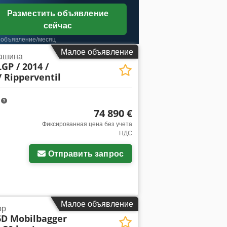
Разместить объявление
сейчас
 объявление/месяц
Малое объявление
ашина
GP / 2014 /
/ Ripperventil
m
74 890 €
Фиксированная цена без учета
НДС
Отправить запрос
Малое объявление
ор
D Mobilbagger