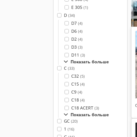
E 305
(1)
D
(34)
D7
(4)
D6
(4)
D2
(4)
D3
(3)
D11
(3)
Показать больше
C
(33)
C32
(5)
C15
(4)
C9
(4)
C18
(4)
C18 ACERT
(3)
Показать больше
GC
(20)
1
(16)
G