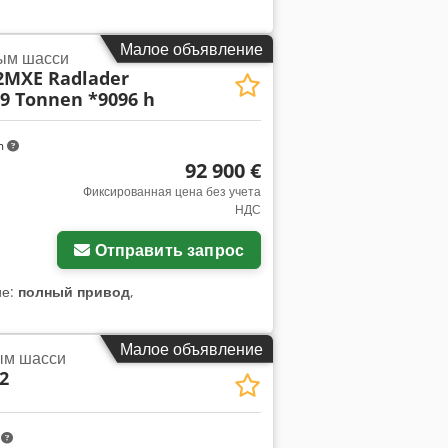
Малое объявление
ным шасси
2MXE Radlader
,9 Tonnen *9096 h
m
92 900 €
Фиксированная цена без учета
НДС
Отправить запрос
ие:
полный привод
,
Малое объявление
ным шасси
2
m