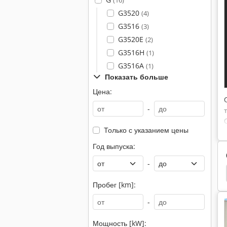
(16)
G3520
(4)
G3516
(3)
G3520E
(2)
G3516H
(1)
G3516A
(1)
Показать больше
Цена:
-
Только с указанием цены
Год выпуска:
-
ные Экскаваторы
Экскаватор
Liebherr 941
Пробег [km]:
-
Мощность [kW]: