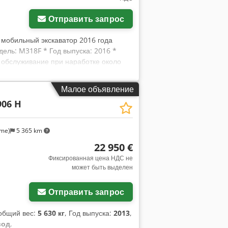
Отправить запрос
 мобильный экскаватор 2016 года
одель: M318F * Год выпуска: 2016 *
е обслуживание при наработке около
лекте: система быстрого сменного
кте: 1 глубококопающий ковш * Хорошее
Малое объявление
альная система смазки * Мощность:
906 H
63 900 евро, без НДС + 19 % НДС. ----
 WhatsApp Вся информация
и предварительная продажа.
lme)
5 365 km
22 950 €
Фиксированная цена НДС не
может быть выделен
Отправить запрос
 общий вес:
5 630 кг
, Год выпуска:
2013
,
вод
,