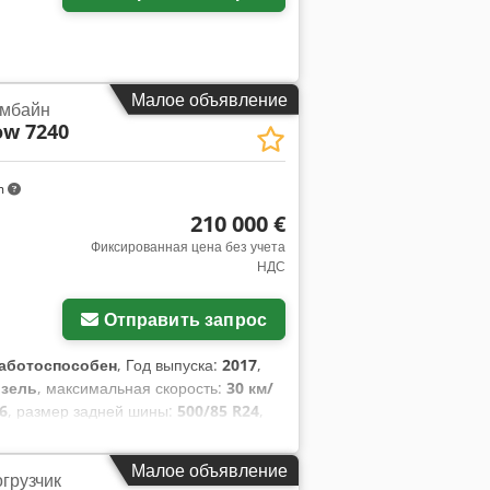
Малое объявление
омбайн
ow 7240
m
210 000 €
Фиксированная цена без учета
НДС
Отправить запрос
аботоспособен
, Год выпуска:
2017
,
зель
, максимальная скорость:
30 км/
6
, размер задней шины:
500/85 R24
,
е:
кабина, кондиционер, освещение,
а мы предлагаем к продаже
Малое объявление
грузчик
отором Номер шасси: YHG233775