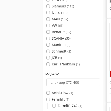
Siemens
(115)
Iveco
(110)
MAN
(107)
VW
(63)
Renault
(57)
SCANIA
(55)
Manitou
(3)
Schmedt
(3)
JCB
(1)
Karl Tränklein
(1)
Модель:
Axial-Flow
(1)
Farmlift
(1)
Farmlift 742
(1)