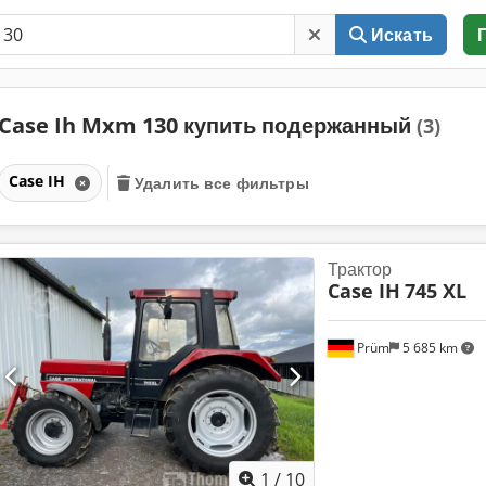
Искать
Case Ih Mxm 130 купить подержанный
(3)
Case IH
Удалить все фильтры
Трактор
Case IH
745 XL
Prüm
5 685 km
1
/
10