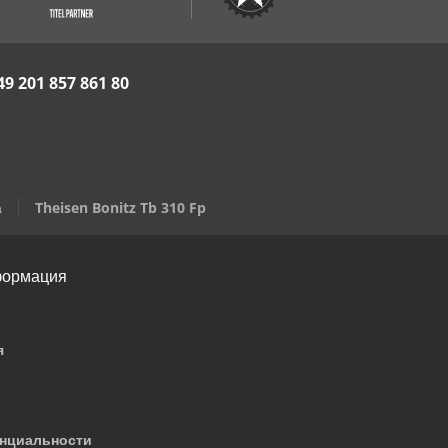
49 201 857 861 80
а
Theisen Bonitz Tb 310 Fp
формация
я
нциальности