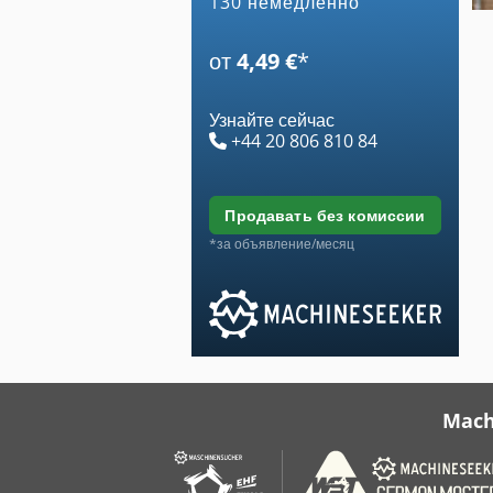
130 немедленно
от
4,49 €
*
Узнайте сейчас
+44 20 806 810 84
продавать без комиссии
*за объявление/месяц
Mach