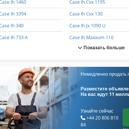
Case Ih 1460
Case Ih Cvx 1195
Case Ih 3394
Case Ih Cvx 130
Case Ih 340
Case Ih Jx 1090 U
Case Ih 733 A
Case Ih Maxxum 110
Показать больше
Case Ih 9230
Case Ih Maxxum 140
Case Ih 9370
Case Ih Maxxum 5120
Case Ih Cs 110
Case Ih Maxxum 5140
Немедленно продать
Case Ih Cs 86
Case Ih Mx 100 C
Разместите объявлен
На вас ждут
11 милл
Узнайте сейчас
+44 20 806 810
84
*за