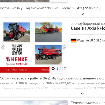
Состояние:
б/у
, Год выпуска:
1988
, мощность:
53 кВт (72,06 л.с.)
,
зерноуборочный к
Case IH
Axial-Fl
Wagenfeld
5 386 k
1
/
17
Состояние:
готов к работе (б/у)
, Функциональность:
полностью р
моточасы:
1 706 h
, мощность:
366 кВт (497,62 л.с.)
, тип топлива:
ди
ч
, первая регистрация:
07/2017
, следующая проверка (TÜV):
07/202
номер машины/транспортного средства:
YHG233775
, Оборудовани
прицепное устройство, рапсовый стол
, По поручению владельц
Телескопический по
следующий подержанный товар: Комбайн Case-IH AF 7240 со ST-р