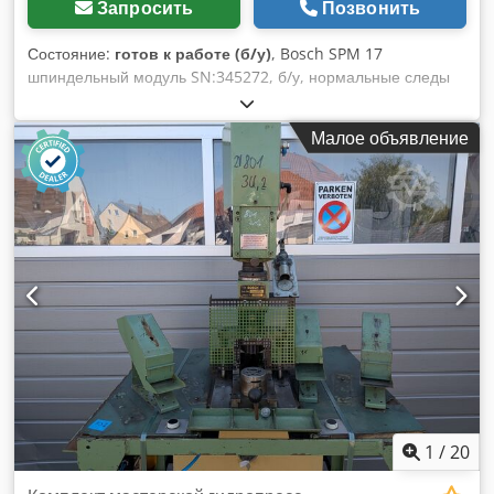
Запросить
Позвонить
Состояние:
готов к работе (б/у)
, Bosch SPM 17
шпиндельный модуль SN:345272, б/у, нормальные следы
эксплуатации, полностью работоспособен, комплект
поставки согласно фото. Csdpjx Eqy Eefx Ah Dorf
Малое объявление
1
/
20