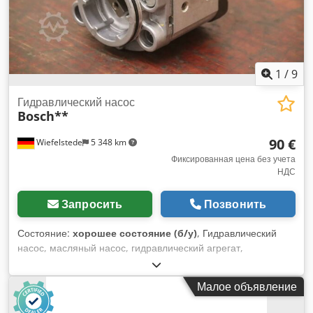
1
/
9
Гидравлический насос
Bosch**
90 €
Wiefelstede
5 348 km
Фиксированная цена без учета
НДС
Запросить
Позвонить
Состояние:
хорошее состояние (б/у)
, Гидравлический
насос, масляный насос, гидравлический агрегат,
гидравлический насос, гидравлический привод,
электродвигатель, двигатель постоянного тока, тяговый
Малое объявление
двигатель, приводной двигатель. Cedpovwi Nqofx Ah Dorf
-Производитель: Bosch, гидравлический насос -Тип: