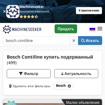
Machineseeker
К приложению
Бесплатно в магазине
Продать
Искать
Bosch Contiline купить подержанный
(499)
Фильтр
Актуальность
Bosch
Удалить все фильтры
Малое объявление