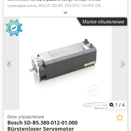
серводвигатель Bosch SD-B5.250.015-10,000 SN,
профессионально полностью отремонтирован и
протестирован с 12-месячной гарантией, 100%
Малое объявление
работоспособен, комплект поставки соответствует
фотографиям. Согласованные скидки на продажу не
распространяются на этот товар. Цену уточняйте отдельно!
Crjdpoi D Hacefx Ah Dof
1
/
4
блок управления
Bosch
SD-B5.380-012-01.000
Bürstenloser Servomotor