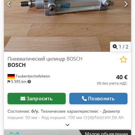
1
/
2
Пневматический цилиндр BOSCH
BOSCH
40 €
Tauberbischofsheim
5 595 km
VB без учета НДС
Запросить
Позвонить
Состояние:
б/у
, Технические характеристики: - Диаметр
поршня: 50 мм - Ход поршня: 100 мм Crjdpfxozrxm De Ah
Djf
Малое объявление