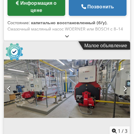
Информация о
Позвонить
цене
Состояние:
капитально восстановленный (б/у)
,
Смазочный масляный насос WOERNER или BOSCH с 8–14
насосными элементами и колебательным приводом,
подача масла каждым насосным элементом регулируется
Малое объявление
индивидуально. Credpfx Aoxl Aaujh Def
1
/
3