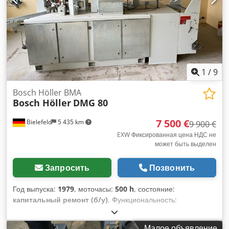
1
/
9
Bosch Höller BMA
Bosch Höller
DMG 80
7 500 €
Bielefeld
5 435 km
9 900 €
EXW Фиксированная цена НДС не
может быть выделен
Запросить
Позвонить
Год выпуска:
1979
, моточасы:
500 h
, состояние:
капитальный ремонт (б/у)
, Функциональность:
полностью работоспособен
, номер машины/
транспортного средства:
123
, Стабильная и надёжная
Малое объявление