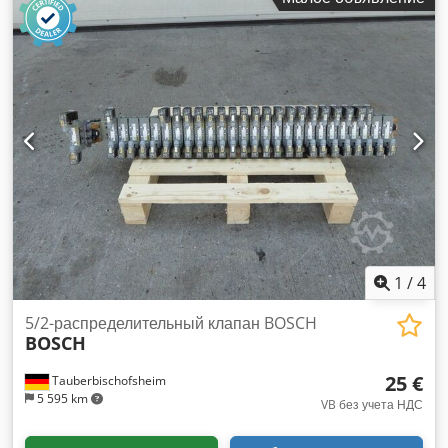
1
/
4
5/2-распределительный клапан BOSCH
BOSCH
25 €
Tauberbischofsheim
5 595 km
VB без учета НДС