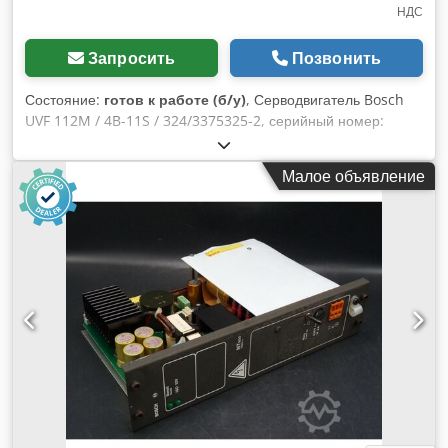
НДС
Запросить
Позвонить
Состояние:
готов к работе (б/у)
, Серводвигатель Bosch
UVF 112M / 4B-11S / 324/3375325-2, серийный номер:
1070914200, б/у, нормальные следы износа, 100%
работоспособность, комплект поставки соответствует
Малое объявление
фотографиям. ВНИМАНИЕ: Пожалуйста, запрашивайте
отдельно информацию о стоимости упаковки и доставки!
ВНИМАНИЕ: Стоимость упаковки и транспортировки
уточняйте отдельно! Credpoi D Hhcofx Ah Def