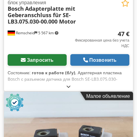
блок управления
Bosch
Adapterplatte mit
Geberanschluss für SE-
LB3.075.030-00.000 Motor
47 €
Remscheid
5 567 km
Фиксированная цена без учета
НДС
Запросить
Позвонить
Состояние:
готов к работе (б/у)
, Адаптерная пластина
Bosch с разъемом датчика для Bosch SE-LB3.075.030-
00.000 / поворотного датчика ERN 221.2133-1000,
двигатель. Б/у, хорошее состояние, 100%
Малое объявление
работоспособность. Комплект поставки в соответствии с
фотографиями. Csdpfezr Dc Dsx Ah Derf