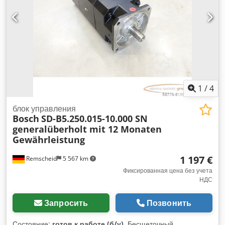
Стоимость упаковки и транспортировки уточняйте
отдельно! Cedpfji D E U Usx Ah Dsrf
1
/
4
блок управления
Bosch
SD-B5.250.015-10.000 SN
generalüberholt mit 12 Monaten
Gewährleistung
1 197 €
Remscheid
5 567 km
Фиксированная цена без учета
НДС
Запросить
Позвонить
Состояние:
готов к работе (б/у)
, Бесщеточный