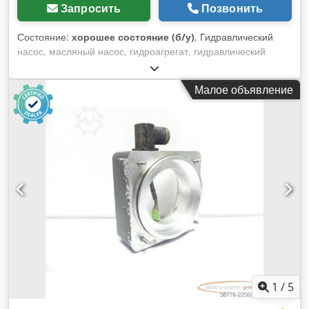
Запросить
Позвонить
Состояние:
хорошее состояние (б/у)
, Гидравлический
насос, масляный насос, гидроагрегат, гидравлический
насос, гидравлическая помпа, электродвигатель, двигатель
постоянного тока, ходовой мотор, приводной мотор
Малое объявление
Credpfx Aevwi E Eoh Dsf - Производитель: Bosch,
гидравлический насос - Тип: Фланец/вал: см. фото, квадрат
8 x 17 мм - Количество: в наличии 6 насосов - Цена: за
штуку - Габариты: 100/92/В84 мм - Вес: 2,0 кг
1
/
5