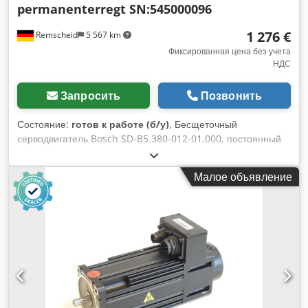
permanenterregt SN:545000096
1 276 €
Remscheid
5 567 km
Фиксированная цена без учета
НДС
Запросить
Позвонить
Состояние:
готов к работе (б/у)
, Бесщеточный
серводвигатель Bosch SD-B5.380-012-01.000, постоянный
магнит, серийный номер: 545000096, б/у, нормальные
следы износа, 100% работоспособность, комплект поставки
Малое объявление
соответствует фотографиям, ВНИМАНИЕ: Пожалуйста,
запрашивайте отдельно информацию о стоимости упаковки
и доставки! ВНИМАНИЕ: Стоимость упаковки и
транспортировки уточняйте отдельно! Credpei D Hbhsfx Ah
Djf