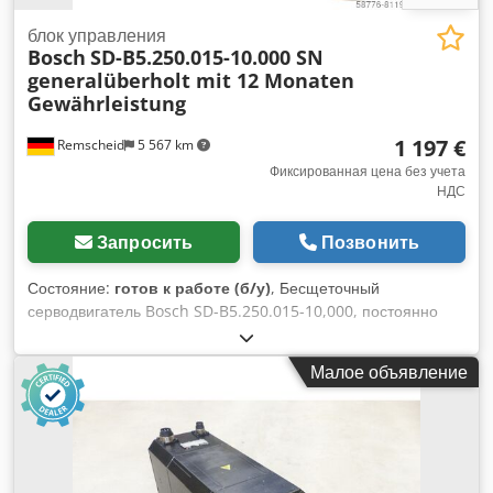
блок управления
Bosch
SD-B5.250.015-10.000 SN
generalüberholt mit 12 Monaten
Gewährleistung
1 197 €
Remscheid
5 567 km
Фиксированная цена без учета
НДС
Запросить
Позвонить
Состояние:
готов к работе (б/у)
, Бесщеточный
серводвигатель Bosch SD-B5.250.015-10,000, постоянно
возбужденный SN, профессионально полностью
отремонтирован и протестирован с 12-месячной гарантией,
Малое объявление
100% работоспособен, комплект поставки соответствует
фотографиям. Согласованные скидки на продажу не
распространяются на этот товар. Пожалуйста, запросите
цену отдельно! ВНИМАНИЕ: Пожалуйста, запросите
стоимость упаковки и доставки отдельно! ВНИМАНИЕ: