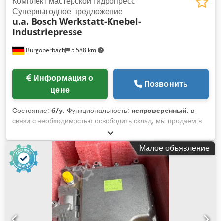
Комплект мастерской гидропресс
Супервыгодное предложение
u.a. Bosch
Werkstatt-Knebel-
Industriepresse
Burgoberbach
5 588 km
Информация о
Позвонить
цене
Состояние:
б/у
, Функциональность:
непроверенный
, в
связи с необходимостью освободить склад, мы продаем в
общей сложности 12–15 единиц бывших в употреблении
станков/прессов/мастерских прессов (см. фотографии, в
Малое объявление
том числе станки фирмы Bosch). Станки установлены на
прочных основаниях/столах и идеально подходят для
использования в мастерских, на производстве, для
любителей мастерить или для извлечения запасных
частей. Цена за единицу: 60 евро за станок. Пакетная цена:
при покупке всех 7 станков предлагается выгодная
пакетная цена! Состояние: бывшие в употреблении, как