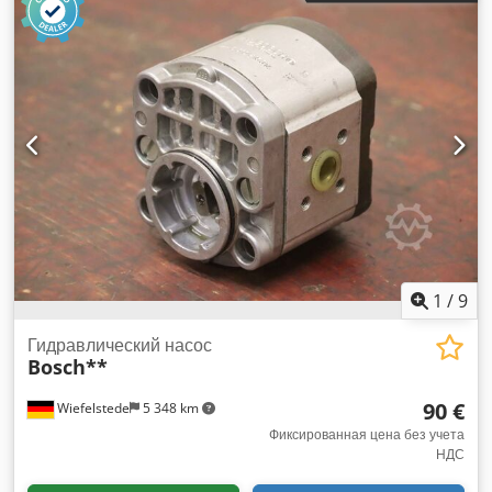
1
/
9
Гидравлический насос
Bosch**
90 €
Wiefelstede
5 348 km
Фиксированная цена без учета
НДС