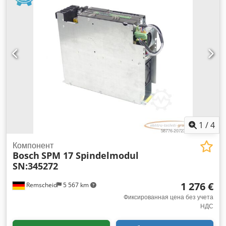
фланцевое/вальное соединение: см. фото, квадрат 8 x 17
мм -Количество: в наличии 4 насоса -Цена: за штуку
-Габариты: 87/84/H100 мм -Вес: 1,9 кг
1
/
4
Компонент
Bosch
SPM 17 Spindelmodul
SN:345272
1 276 €
Remscheid
5 567 km
Фиксированная цена без учета
НДС