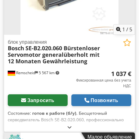
1
/
5
блок управления
Bosch
SE-B2.020.060 Bürstenloser
Servomotor generalüberholt mit
12 Monaten Gewährleistung
1 037 €
Remscheid
5 567 km
Фиксированная цена без учета
НДС
Запросить
Позвонить
Состояние:
готов к работе (б/у)
, Бесщеточный
серводвигатель Bosch SE-B2.020.060, профессионально
полностью отремонтирован и протестирован, с 12-
месячной гарантией, 100% работоспособен, комплект
Малое объявление