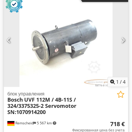
поставки соответствует фотографиям. Согласованные
скидки на продажу на этот товар не распространяются.
Цену уточняйте отдельно! Crjdpfx Ahji D Hcie Dsf
1
/
4
блок управления
Bosch
UVF 112M / 4B-11S /
324/3375325-2 Servomotor
SN:1070914200
718 €
Remscheid
5 567 km
Фиксированная цена без учета