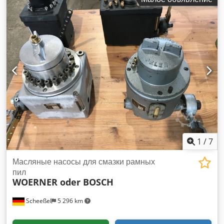
машина для пакетиков Höller Bosch BMA с
четырёхсторонней запайкой, производительность 10-40
пакетов. Полный капремонт в 2022 году, включая
совершенно новую электронику и перевод на сервопривод.
В комплекте с дозирующим устройством шнекового типа.
Crsdpfx Asizag Tsh Djf
1
/
7
Масляные насосы для смазки рамных
пил
WOERNER oder BOSCH
Scheeßel
5 296 km