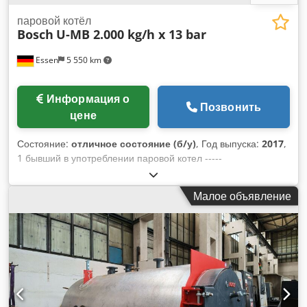
паровой котёл
Bosch
U-MB 2.000 kg/h x 13 bar
Essen
5 550 km
Информация о
Позвонить
цене
Состояние:
отличное состояние (б/у)
, Год выпуска:
2017
,
1 бывший в употреблении паровой котел -----
Производитель: Bosch Тип: U-MB 2020
Производительность: 2000 кг/ч Допустимое рабочее
Малое объявление
давление: 13,0 бар Повышенное испытательное давление:
24,1 бар Максимальная температура: 195 °C Общий
объем: 2065 л Год выпуска: 01/2017 Маркировка CE: CE
0036 Оборудован газовой горелкой Weishaupt, тип WM-
G20/3-A, мощность 300–2000 кВт, исполнение ZM-LN, 15–
500 мбар, газовый регулирующий контур, отдельный шкаф
управления, система управления котлом Loos-Boiler-
Control LBC, насос для подпитки, тип Eco 1, мощность 89