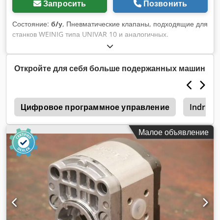
Запросить
Позвонить
Состояние:
б/у
, Пневматические клапаны, подходящие для
станков WEINIG типа UNIVAR 10 и аналогичных.
Стандартное управление: двустороннее или возврат
пружиной. Csdpfezrxlasx Ah Djrf Технические
характеристики: - Количество: 27
Откройте для себя больше подержанных машин
я
Цифровое программное управление
Indram
Малое объявление