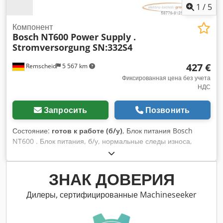
1
/
5
Компонент
Bosch
NT600 Power Supply .
Stromversorgung SN:332S4
427 €
Remscheid
5 567 km
Фиксированная цена без учета
НДС
Запросить
Позвонить
Состояние:
готов к работе (б/у)
, Блок питания Bosch
NT600 . Блок питания, б/у, нормальные следы износа,
100% работоспособность, комплект поставки в
соответствии с фотографиями Cedpoi D Uaysfx Ah Derf
ЗНАК ДОВЕРИЯ
Дилеры, сертифицированные Machineseeker