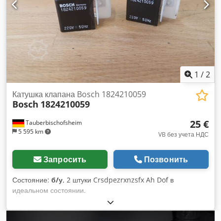
1
/
2
Катушка клапана Bosch 1824210059
Bosch
1824210059
25 €
Tauberbischofsheim
5 595 km
VB без учета НДС
Запросить
Позвонить
Состояние:
б/у
, 2 штуки Crsdpezrxnzsfx Ah Dof в
идеальном состоянии.