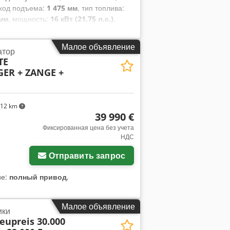
 ход подъема:
1 475 мм
, тип топлива:
 мм
, мощность:
16 кВт (21,75 л.с.)
,
ес:
4 850 кг
, общая длина:
2 520 мм
,
ий четырёхколёсный погрузчик
Малое объявление
атор
 ISO Класс: ISO Класс 3 = 2 500 - 4
TE
й Техническое состояние: очень
ER + ZANGE +
23x10-12 Состояние передних шин: 80
Состояние задних шин: 80 - 100%
дитель аккумулятора: Midac
тора: 2024 Состояние аккумулятора: 80
312 km
39 990 €
ие фары сзади и спереди, полная
, проблесковый маяк,
Фиксированная цена без учета
НДС
Отправить запрос
ие:
полный привод
,
Малое объявление
ики
eupreis 30.000