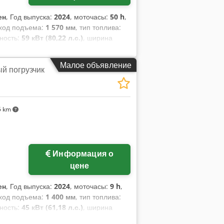
ен
, Год выпуска:
2024
, моточасы:
50 h
,
 ход подъема:
1 570 мм
, тип топлива:
ность:
59 кВт (80,22 л.с.)
, ширина
6 кг
, тип привода:
Diesel
, Дизельные
ки: 75 мм Класс ISO: Терминал Запад
Малое объявление
й погрузчик
остояние: Новое устройство
Передние шины Состояние: Новое
ы Состояние: Новое боковой
 рабочий фонарь, передний рабочий
5 km
кат CE, внутреннее зеркало, наружное
Информация о
цене
ен
, Год выпуска:
2024
, моточасы:
9 h
,
 ход подъема:
1 400 мм
, тип топлива:
ность:
45 кВт (61,18 л.с.)
, ширина
 кг
, общая длина:
2 750 мм
, тип