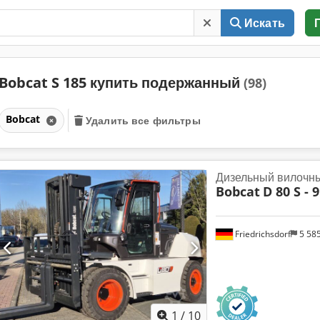
Искать
Bobcat S 185 купить подержанный
(98)
Bobcat
Удалить все фильтры
Дизельный вилочны
Bobcat
D 80 S - 9
Friedrichsdorf
5 58
1
/
10