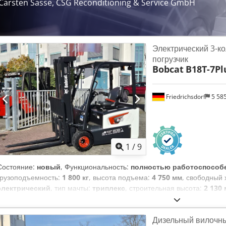
Carsten Sasse, CSG Reconditioning & Service GmbH
Электрический 3-к
погрузчик
Bobcat
B18T-7Pl
Friedrichsdorf
5 58
1
/
9
Состояние:
новый
, Функциональность:
полностью работоспособ
грузоподъемность:
1 800 кг
, высота подъема:
4 750 мм
, свободный
электрический
, тип мачты:
триплекс
, строительная высота:
2 130
ширина каретки вил:
902 мм
, длина вил:
1 200 мм
, собственный вес
привода:
Elektro
, строительная ширина:
1 090 мм
, Электрический 
Дизельный вилочны
тяжести груза: 500 Ширина вил: 100 мм Толщина вил: 35 мм Dodpfx