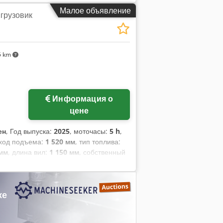
грузчик Грузовой центр: 500 ISO-класс:
Малое объявление
грузовик
идротрансформатор Класс скорости: 20
ип: суперэластик Передние шины
cjpfx Abzer Задние шины тип:
0 - 100% Боковой сдвиг, 3-й клапан,
5 km
р, защитная решетка груза, полная
кало, наружное зеркало, сигнальная
Информация о
цене
ен
, Год выпуска:
2025
, моточасы:
5 h
,
 ход подъема:
1 520 мм
, тип топлива:
 мм
, длина вил:
1 150 мм
, собственный
ельная ширина:
820 мм
, Тележка для
gszokr Тип мачты: триплекс
: полиуретан Состояние передних
же
 80 - 100% Напряжение батареи: 24 В
умулятора: 2025 Состояние батареи: 80
обслуживаемая литий-ионная батарея,