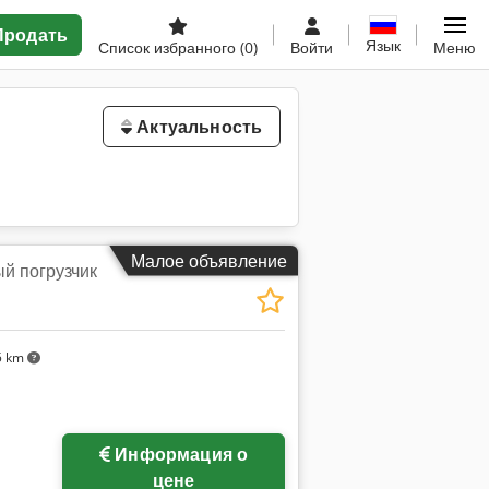
Продать
Язык
Список избранного
(0)
Войти
Меню
Актуальность
Малое объявление
й погрузчик
5 km
Информация о
цене