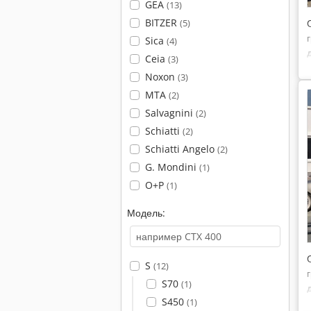
GEA
(13)
BITZER
(5)
Sica
(4)
Ceia
(3)
Noxon
(3)
MTA
(2)
Salvagnini
(2)
Schiatti
(2)
Schiatti Angelo
(2)
G. Mondini
(1)
O+P
(1)
Модель:
S
(12)
S70
(1)
S450
(1)