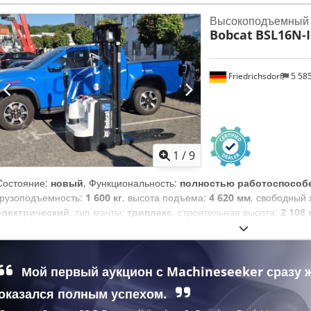
привода:
Diesel
, строительная ширина:
1 290 мм
, Дизельный автопо
Высокоподъемный 
Класс 3 (2.500 - 4.999 кг) Тип мачты: Триплекс Коробка передач: Г
Bobcat
BSL16N-I
Состояние: Новое Техническое состояние: Новое Передние шины т
размер: 28-9 x15 Состояние передних шин: 80 - 100% Dkodjy U R D
суперэластик Задние шины размер: 6.50x10 Состояние задних шин: 8
Friedrichsdorf
5 58
4-й клапан, задний рабочий прожектор, передний рабочий прожекто
кабина, полный свободный подъем, CE сертификат, внутреннее зер
проблесковая лампа, стеклоочиститель,
1
/
9
Состояние:
новый
, Функциональность:
полностью работоспособ
грузоподъемность:
1 600 кг
, высота подъема:
4 620 мм
, свободный
электрический
, тип мачты:
триплекс
, строительная высота:
2 108
вес:
1 340 кг
, общая длина:
1 964 мм
, тип привода:
Elektro
, строит
поддонов Центр нагрузки: 600 Ширина вил: 560 мм Dodpfx Abowi Ac
Состояние: Новое Техническое состояние: Новое Тип передних шин
Мой первый аукцион с Machineseeker сразу 
шин: 80 - 100% Тип задних шин: полиуретан Состояние задних шин:
Аккумулятор Ач: 150Ач Тип батареи: литий-ионная Год выпуска акк
оказался полным успехом.
- 100% Начальный ход, полный свободный ход, сертификат CE, Не