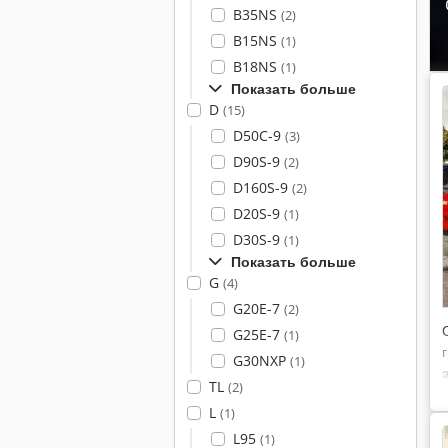
B35NS
(2)
B15NS
(1)
B18NS
(1)
Показать больше
D
(15)
D50C-9
(3)
D90S-9
(2)
D160S-9
(2)
D20S-9
(1)
D30S-9
(1)
Показать больше
G
(4)
G20E-7
(2)
G25E-7
(1)
G30NXP
(1)
TL
(2)
L
(1)
L95
(1)