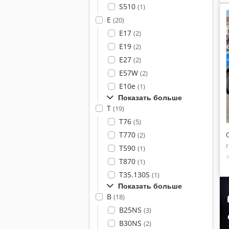
S510
(1)
E
(20)
E17
(2)
E19
(2)
E27
(2)
E57W
(2)
E10e
(1)
Показать больше
T
(19)
T76
(5)
T770
(2)
T590
(1)
T870
(1)
T35.130S
(1)
Показать больше
B
(18)
B25NS
(3)
B30NS
(2)