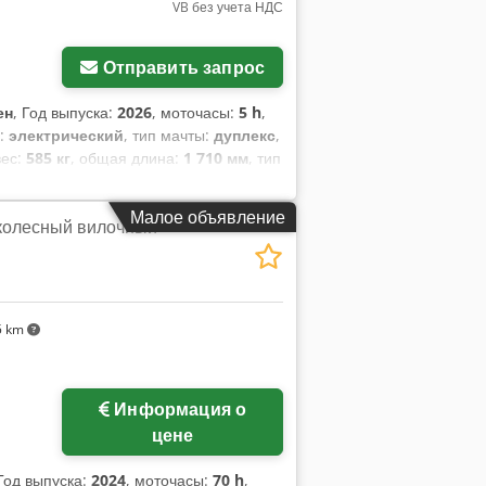
VB без учета НДС
Отправить запрос
ен
, Год выпуска:
2026
, моточасы:
5 h
,
а:
электрический
, тип мачты:
дуплекс
,
вес:
585 кг
, общая длина:
1 710 мм
, тип
яжести груза: 600 Ширина вил: 180 мм
еское состояние: Новый Передние
Малое объявление
 колесный вилочный
ние колеса, тип: Полиуретан Состояние
ь: 60Ач Тип батареи: Литий-ионная
еи: 80 - 100% Сертификат CE,
5 km
Информация о
цене
 Год выпуска:
2024
, моточасы:
70 h
,