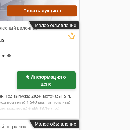
Подать аукцион
Малое объявление
олесный вилочный
us
5 km
Информация о
цене
ен
, Год выпуска:
2024
, моточасы:
5 h
,
 ход подъема:
1 540 мм
, тип топлива:
 мм
, мощность:
6 кВт (8,16 л.с.)
,
:
3 250 кг
, общая длина:
1 991 мм
, тип
трехколесный вилочный погрузчик Центр
Малое объявление
й погрузчик
 Absw N Tp Nozjkr Класс ISO: Класс