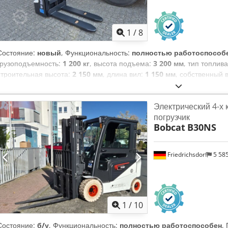
1
/
8
Состояние:
новый
, Функциональность:
полностью работоспособ
грузоподъемность:
1 200 кг
, высота подъема:
3 200 мм
, тип топлив
строительная высота:
2 150 мм
, длина вил:
1 150 мм
, собственный 
привода:
Elektro
, строительная ширина:
800 мм
, Штабелер Центр т
Толщина вил: 60 мм Тип мачты: Дуплекс Состояние: Новый Технич
Электрический 4-х
колеса, тип: Полиуретан Состояние передних колес: 80 - 100% Зад
погрузчик
задних колес: 80 - 100% Батарея, напряжение: 24В Батарея, емкост
Bobcat
B30NS
Dksdpfx Abjy Uz Sqezjr Год выпуска батареи: 2026 Состояние батар
Обслуживания не требующая литий-ионная батарея 24 В
Friedrichsdorf
5 58
1
/
10
Состояние:
б/у
, Функциональность:
полностью работоспособен
,