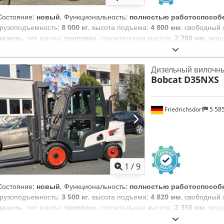
Состояние:
новый
, Функциональность:
полностью работоспособ
грузоподъемность:
8 000 кг
, высота подъема:
4 800 мм
, свободный
дизель
, тип мачты:
триплекс
, строительная высота:
2 780 мм
, мощ
каретки вил:
2 240 мм
, длина вил:
2 400 мм
, собственный вес:
12 40
погрузчики Центр нагрузки: 600 Ширина вилки: 180 мм Толщина вил
Дизельный вилочны
Тип мачты: Триплекс Трансмиссия: конвертер Класс скорости: 20 С
Bobcat
D35NXS
Техническое состояние: Новый Тип передних шин: Суперэластик. 
Dedpfx Aboxr R Efjzskr Тип задних шин: Суперэластик. Задние шин
переключатель, позиционер вилки, 3-й клапан, 4-й клапан, задний
Friedrichsdorf
5 58
фонарь, отопитель, полная кабина, полный свободный ход, сертифи
зеркало, проблесковый маячок, сиденье, Передняя и задняя камера
1
/
9
Состояние:
новый
, Функциональность:
полностью работоспособ
грузоподъемность:
3 500 кг
, высота подъема:
4 820 мм
, свободный
дизель
, тип мачты:
триплекс
, строительная высота:
2 350 мм
, мощ
каретки вил:
1 190 мм
, длина вил:
1 200 мм
, собственный вес:
4 850