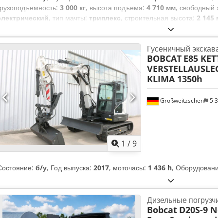
грузоподъемность:
3 000 кг
, высота подъема:
4 710 мм
, свободный
электрический
, тип мачты:
триплекс
, строительная высота:
2 145
ширина каретки вил:
1 116 мм
, длина вил:
1 200 мм
, собственный в
тип привода:
Elektro
, строительная ширина:
1 244 мм
, Электрическ
Гусеничный экскав
Грузовой центр тяжести: 500 Ширина вил: 122 мм Толщина вил: 45 мм
BOBCAT
E85 KET
999 кг Тип мачты: триплекс Класс скорости: 15 Состояние: как новы
VERSTELLAUSLEG
хорошее Передние шины тип: суперэластик Размер передних шин: 
KLIMA 1350h
- 100% Задние шины тип: суперэластик Размер задних шин: 18x7-8 
Аккумулятор напряжение: 80В Аккумулятор емкость: 560Ач Произво
Dodpozgybfefx Abzokr Тип аккумулятора: PzS Год выпуска аккумуля
Großweitzschen
5 
- 100% Боковое смещение, 3-й и 4-й гидравлический контур, рабоч
кабина, полный свободный ход, сертификат CE, внутреннее зеркало
стеклоочиститель,
1
/
9
Состояние:
б/у
, Год выпуска:
2017
, моточасы:
1 436 h
, Оборудован
Дизельные погрузч
Bobcat
D20S-9 N