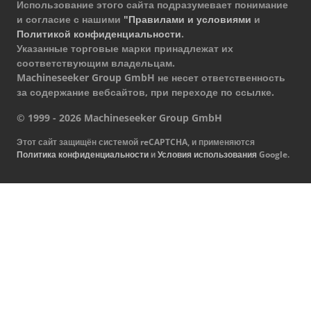
Использование этого сайта подразумевает понимание
и согласие с нашими
"Правилами и условиями
и
Политикой конфиденциальности
.
Указанные торговые марки принадлежат их
соответствующим владельцам.
Machineseeker Group GmbH не несет ответственность
за содержание вебсайтов, при переходе по ссылке.
© 1999 - 2026 Machineseeker Group GmbH
Этот сайт защищён системой reCAPTCHA, и применяются
Политика конфиденциальности
и
Условия использования
Google.