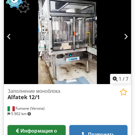
Последнее обновление: 3 кармана в 2023 году (Biocone)
Основная схема прилагается
1
/
7
Заполнение моноблока
Alfatek
12/1
Fumane (Verona)
5 902 km
Информация о
Позвонить