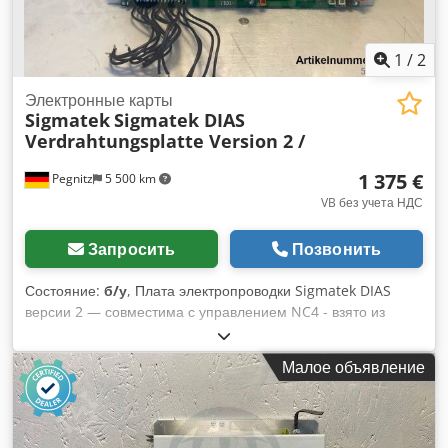
1
/
2
Электронные карты
Sigmatek
Sigmatek DIAS
Verdrahtungsplatte Version 2 /
1 375 €
Pegnitz
5 500 km
VB без учета НДС
Запросить
Позвонить
Состояние:
б/у
, Плата электропроводки Sigmatek DIAS
версии 2 — совместима с управлением NC4 - взято из
системы Demag ET 6 - снято с работающей машины -
полностью функциональныйПроизводитель: Sigmatek
Малое объявление
Номер запасной части: Номер производителя: Dodjrr
Egzspfx Aa Ieck Tand: используется