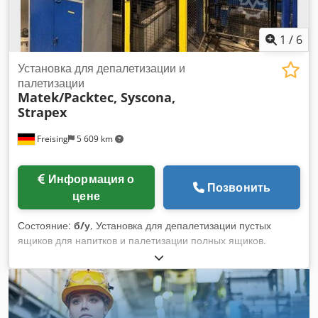
1
/
6
Установка для депалетизации и
палетизации
Matek/Packtec, Syscona,
Strapex
Freising
5 609 km
Информация о
Позвонить
цене
Состояние:
б/у
, Установка для депалетизации пустых
ящиков для напитков и палетизации полных ящиков.
Система состоит из следующих компонентов: -
Депалетизатор (Matek/Packtech, 2001), захватный робот с
зажимными захватами. Модернизирован в 2017 году. -
Палетизатор (Matek/Packtech, 2001), захватный робот с
зажимными захватами. - Контроль давления на палете