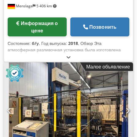
наполнителем и устройством для укупорки кроненпробкой -
Menslage
5 406 km
В наличии вся необходимая документация - 12 месяцев
гарантии после капитального ремонта
Информация о
Позвонить
цене
Состояние:
б/у
, Год выпуска:
2018
, Обзор Эта
атмосферная разливочная установка была изготовлена
компанией Alfatek в 2018 году и предназначена для
розлива бутылок объемом 330 мл с кроненпробкой.
Малое объявление
Производительность машины составляет 800–1 000
бутылок в час, и последним использованием была розлив
пива. Технические характеристики - Принцип наполнения:
атмосферный - Производительность: 800–1 000 бутылок/
час - Формат бутылки: 330 мл - Укупор: 26 мм
кроненпробка Djdpfx Aev Rq Dpsa Ieck