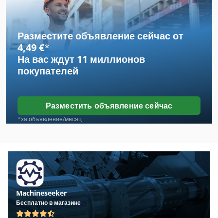
Другое Оборудование
Разместите объявление сейчас от
Кондитерские Изделия
4,49 €
*
На вас ждут
11 миллионов
Лабораторное Оборудование
покупателей
Линия
Линия Приготовления
Разместить объявление сейчас
Молочные Продукты
*за объявление/месяц
Оборудование
Прессовое Оборудование
Производственная Линия
Machineseeker
Производство
Бесплатно в магазине
Производство Энергии