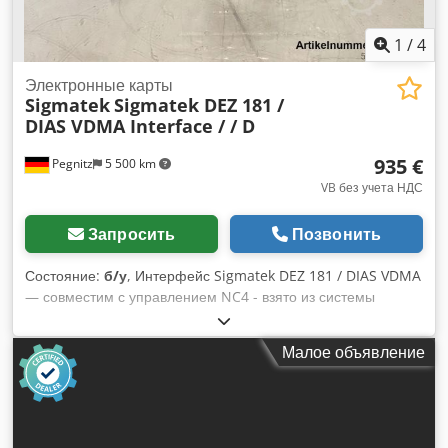
1
/
4
Электронные карты
Sigmatek
Sigmatek DEZ 181 /
DIAS VDMA Interface / / D
935 €
Pegnitz
5 500 km
VB без учета НДС
Запросить
Позвонить
Состояние:
б/у
, Интерфейс Sigmatek DEZ 181 / DIAS VDMA
— совместим с управлением NC4 - взято из системы
Demag ET 6 - снято с работающей машины - полностью
функциональныйПроизводитель: Sigmatek Тип: DEZ181
Малое объявление
Dedpfx Aorr Efkja Ieck Номер запасной части: Номер
производителя: D Tand: используется