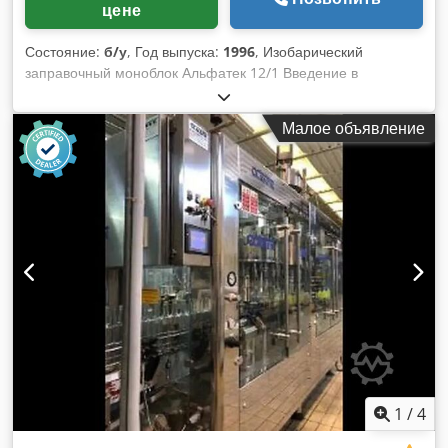
цене
Состояние:
б/у
, Год выпуска:
1996
, Изобарический
заправочный моноблок Альфатек 12/1 Введение в
моноблок изобарического розлива Alfatek Прежде всего,
используемый изобарический моноблок розлива Alfatek
Малое объявление
12/1 является значительной инновацией в индустрии
розлива. Предлагая непревзойденную точность и
эффективность, эта статья призвана подробно рассказать о
его технических характеристиках и применении в
профессиональных условиях. Dcedpfx Aasvgt Txe Iok
Конструкция и технические характеристики В основе этого
моноблока модели ALFATEK 12/1 лежат 12
самовыравнивающихся кранов, обеспечивающих
равномерное и точное наполнение бутылок. Кроме того,
конструкция из нержавеющей стали не только повышает
долговечность, но и обеспечивает чистоту. Кроме того, его
компактные размеры позволяют эффективно использовать
пространство в различных промышленных установках.
Передовая технология розлива Ключевым компонентом
1
/
4
моноблока изобарического розлива Alfatek является