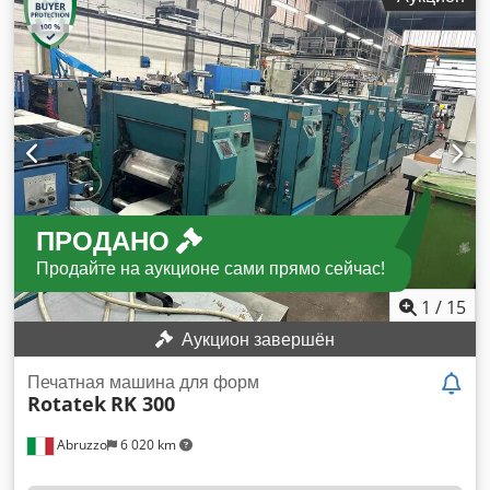
автоматическими клапанами Dedpfx Aemu Atxsa Isck
ПРОДАНО
Продайте на аукционе сами прямо сейчас!
1
/
15
Аукцион завершён
Печатная машина для форм
Rotatek
RK 300
Abruzzo
6 020 km