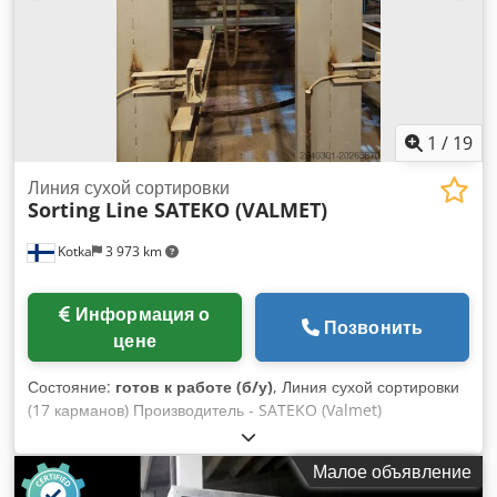
устанавливает пластиковые нажимные крышки с помощью
одной укупорочной головки, поддерживающей несколько
размеров крышек: Ø51.5 x 23 mm
1
/
19
Линия сухой сортировки
Sorting Line SATEKO (VALMET)
Kotka
3 973 km
Информация о
Позвонить
цене
Состояние:
готов к работе (б/у)
, Линия сухой сортировки
(17 карманов) Производитель - SATEKO (Valmet)
модифицирована - 1996 (7 шт.) и 2023 (3 шт.) Общее
количество карманов - 17 шт. Dedpsxmr Rrjfx Aa Ieck
Малое объявление
Отдельный скребковый конвейер сверху. Выгрузка сверху