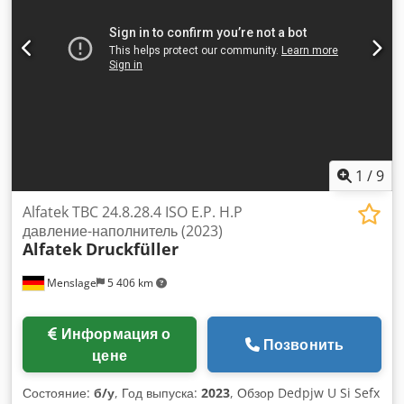
1
/
9
Alfatek TBC 24.8.28.4 ISO E.P. H.P
давление-наполнитель (2023)
Alfatek
Druckfüller
Menslage
5 406 km
Информация о
Позвонить
цене
Состояние:
б/у
, Год выпуска:
2023
, Обзор Dedpjw U Si Sefx