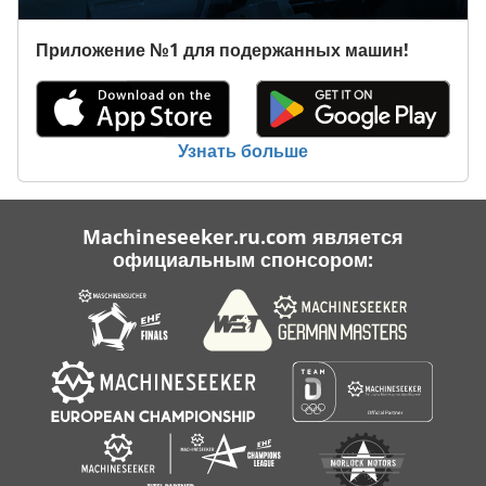
Промышленные Печи
Приложение №1 для подержанных машин!
Пэт Преформа
Различные
Узнать больше
Разное
Торговое Оборудование
Machineseeker.ru.com является
официальным спонсором:
Ювелирные Изделия