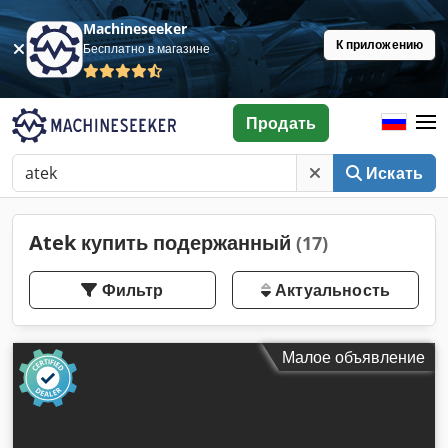
Machineseeker
К приложению
Бесплатно в магазине
Продать
Искать
Atek купить подержанный
(17)
Фильтр
Актуальность
Малое объявление