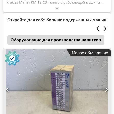
Krauss Maffei KM 18 C3 - снято с работающей машины -
полностью функциональныйПроизводитель: Sigmatek Тип:
300CF Dcedpfoltrptjx Aa Isk Номер запасной части: 5 Tand:
используется
Откройте для себя больше подержанных машин
g
Оборудование для производства напитков
Л
Малое объявление