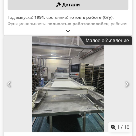
Детали
Год выпуска:
1991
, состояние:
готов к работе (б/у)
,
Функциональность:
полностью работоспособен
, рабочая
скорость:
5 000 мм/с
, номер машины/транспортного
средства:
024-91
, Оборудование:
документация /
Малое объявление
руководство
, ТЕХНИЧЕСКИЕ ДАННЫЕ Dcodpsxa D Uijfx
Aa Isk Количество печатных секций: 5 Ширина печати: 520
мм Скорость: 300 м/мин Увлажнение: спиртовое Печатные
кассеты: 5 x 24" Перфорирующий цилиндр: 1 x 24"
ОСНАЩЕНИЕ Ультрафиолетовая лампа Секция фальцовки
Секция намотки Руководства по эксплуатации и
электрические схемы
1
/
10