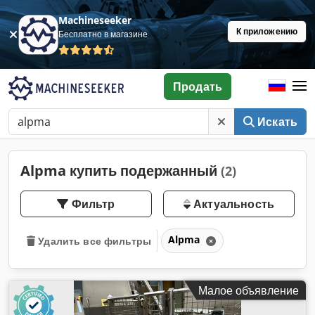
Machineseeker
К приложению
Бесплатно в магазине
Продать
Искать
Alpma купить подержанный
(2)
Фильтр
Актуальность
Alpma
Удалить все фильтры
Малое объявление