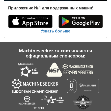
Нажатие Edalmatic
Приложение №1 для подержанных машин!
Пила Алюминия
Производственная Линия
Узнать больше
Производство
Различные
Machineseeker.ru.com является
официальным спонсором:
Разное