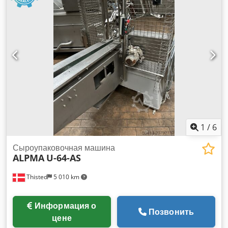
1
/
6
Сыроупаковочная машина
ALPMA
U-64-AS
Thisted
5 010 km
Информация о
Позвонить
цене