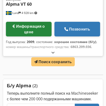
Alpma
VT 60
Механическая, надёжная конструкция • В комплекте
режущие инструменты и запасные форматные части •
Lund
4 928 km
Легкость обслуживания и транспортировки •
Производитель: Alpma Csdpfxsx Ivp Re Acmsrf
Информация о
Позвонить
цене
Год выпуска:
2009
, состояние:
хорошее состояние (б/у)
,
номер машины/транспортного средства:
6863.209.036
,
Данный аппарат ранее использовался для упаковки
шведских хрустящих хлебцев в треугольные упаковки.
Поиск сохранить
Возможен запуск при осмотре. Оборудование хранится на
нашем складе в Лунде. Cedpjy Nmhtefx Acmorf
Б/у Alpma
(2)
Теперь выполните полный поиск на Machineseeker
с более чем 200 000 подержанными машинами.