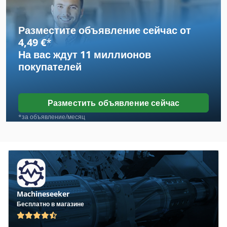
Kalmeijer
Разместите объявление сейчас от
Ulma Atlanta
4,49 €
*
На вас ждут
11 миллионов
Альфа-Инструменты Шапки Пила
покупателей
Алюминиевая Упаковка
Алюминий
Разместить объявление сейчас
Детали
*за объявление/месяц
Используется
Корма
Молочные Продукты
Machineseeker
Мяса Пилы Алмазные
Бесплатно в магазине
Нажатие Edalco