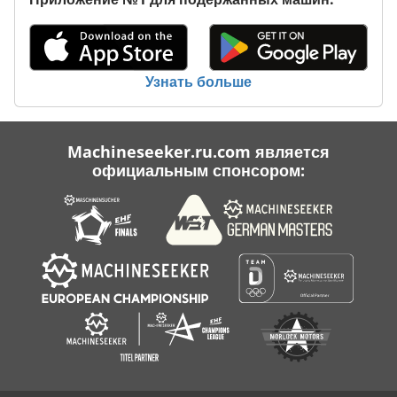
Деревообрабатывающих Станков С Чпу
Дюймовый Серии M
Узнать больше
Полу Авто
С Подогревом
Machineseeker.ru.com является
официальным спонсором: