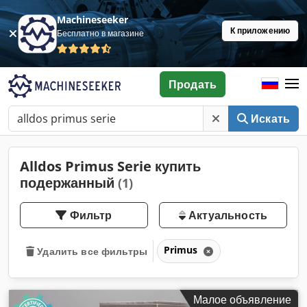
Machineseeker
К приложению
Бесплатно в магазине
Продать
Искать
Alldos Primus Serie купить
подержанный
(1)
Фильтр
Актуальность
Primus
Удалить все фильтры
Малое объявление