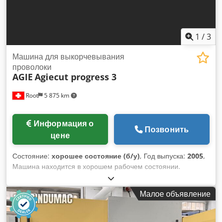
Изношенные детали, некоторые приводные двигатели и
подшипники были заменены в течение многих лет. •
Встроенная ось c и встроенный магазин электродов.
Dimensions Machine Depth 1800 mm
1
/
3
Машина для выкорчевывания
проволоки
AGIE
Agiecut progress 3
Root
5 875 km
Информация о
Позвонить
цене
Состояние:
хорошее состояние (б/у)
, Год выпуска:
2005
,
Машина находится в хорошем рабочем состоянии.
Dkjdpfew Rqu Sjx Alyer
Малое объявление