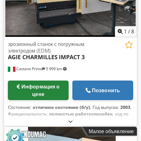
1
/
8
эрозионный станок с погружным
электродом (EDM)
AGIE CHARMILLES
IMPACT 3
Castano Primo
5 999 km
Информация о
Позвонить
цене
Состояние:
отличное состояние (б/у)
, Год выпуска:
2003
,
Функциональность:
полностью работоспособен
, ход по
оси X:
500 мм
, ход по оси Y:
350 мм
, ход по оси Z:
500 мм
,
общий вес:
3 600 кг
, ЭЛЕКТРОЭРОЗИОННЫЙ СТАНОК
Малое объявление
AGIE CHARMILLES AGIETRON IMPACT 3 С ОСЬЮ C ХОД ПО
ОСИ X 500 мм ХОД ПО ОСИ Y 350 мм ХОД ПО ОСИ Z 500