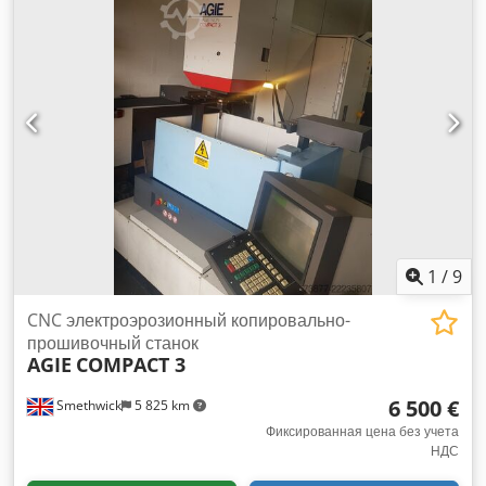
оси V 0,6 м/мин Быстрый ход по оси Z 0,6 м/мин Dedpsw
Spa Nofx Alyokr Диаметр проволоки 0,2...0,33 мм Общая
потребляемая мощность 12,1 кВА Масса станка ок. 3,9 т
Габариты ок. 2,8 x 2,4 x 2,3 м Проволочно-эрозионный
станок AGIE - Agiecut Progress 3
1
/
9
CNC электроэрозионный копировально-
прошивочный станок
AGIE
COMPACT 3
6 500 €
Smethwick
5 825 km
Фиксированная цена без учета
НДС