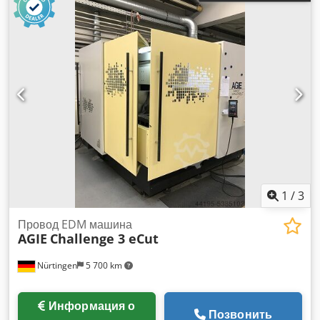
1
/
3
Провод EDM машина
AGIE
Challenge 3 eCut
Nürtingen
5 700 km
Информация о
Позвонить