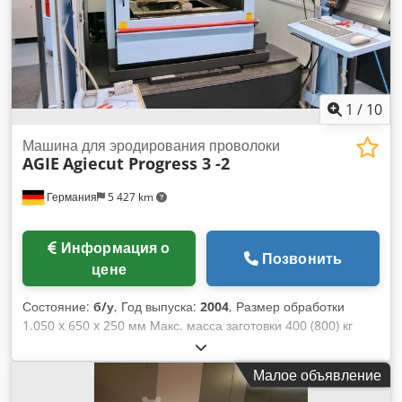
AGIE JOGGER Включая консоль с портом USB Мы чистим,
ремонтируем и тестируем станок после получения вашего
заказа. Мы также рады предложить ввод в эксплуатацию и
обучение.
1
/
10
Машина для эродирования проволоки
AGIE
Agiecut Progress 3 -2
Германия
5 427 km
Информация о
Позвонить
цене
Состояние:
б/у
, Год выпуска:
2004
, Размер обработки
1.050 x 650 x 250 мм Макс. масса заготовки 400 (800) кг
Управление Agievision AGIE Макс. конусность 30° / 100мм
Ход - x 500 мм Ход - y 350 мм Ход - z 426 мм Ход по осям
Малое объявление
U x V мм Быстрый ход по оси X 3 м/мин Быстрый ход по оси
Y 3 м/мин Быстрый ход по оси U 0,6 м/мин Быстрый ход по