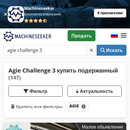
Machineseeker
К приложению
Бесплатно в магазине
Продать
Искать
Agie Challenge 3 купить подержанный
(147)
Фильтр
Актуальность
AGIE
Удалить все фильтры
Малое объявление