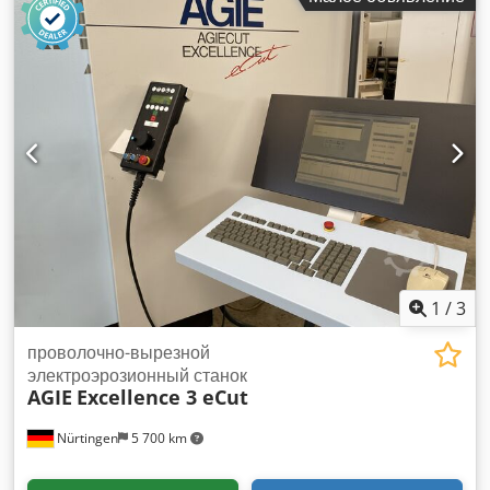
Challenge 2 eCut Год выпуска: 2005 Ходовые перемещения
(X/Y/Z): 350 x 250 x 256 мм Ходовые перемещения (U/V): +/-
70 мм Максимальная конусность: 30° при 100 мм
Dedpfxjxyxfpo Alyokr Максимальные размеры заготовки
(длина/ширина/высота): 750 x 550 x 250 мм Максимальный
вес заготовки (с/без ванны): 200/450 кг Лучшая достигаемая
шероховатость поверхности: 0,2 мкм Ra Доступные
диаметры проволоки: 0,10 - 0,33 мм В комплекте
универсальная зажимная рама AGIE В комплекте ручной
пульт AGIE JOGGER В комплекте консоль с USB-портом
После получения заказа машина проходит у нас очистку,
ревизию и тестирование. По желанию также предлагаем
пусконаладку и обучение.
1
/
3
проволочно-вырезной
электроэрозионный станок
AGIE
Excellence 3 eCut
Nürtingen
5 700 km