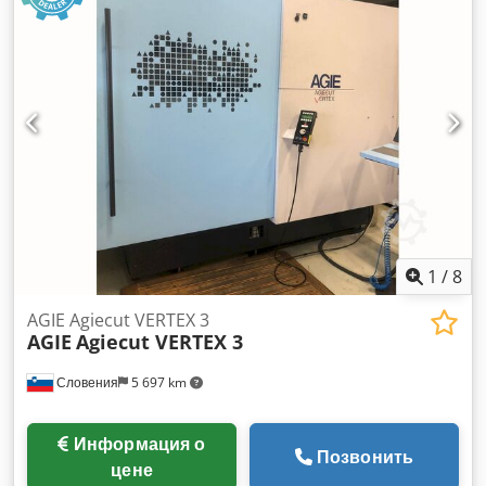
мм ХОД ПО ОСИ C 360° РАЗМЕР СТОЛА 800 x 600 мм
РАЗМЕР ВАННЫ 1100x730x400 мм Dsdpfoy Rd Imsx Alyjkr
МАГАЗИН ЭЛЕКТРОДОВ: 28 ПОЗИЦИЙ АКСЕССУАРЫ:
СИСТЕМА EROWA
1
/
8
AGIE Agiecut VERTEX 3
AGIE
Agiecut VERTEX 3
Словения
5 697 km
Информация о
Позвонить
цене