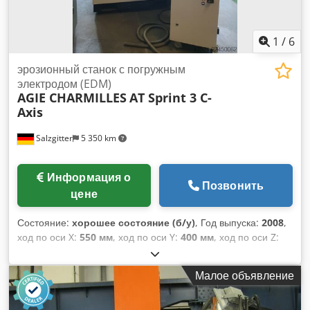
1
/
6
эрозионный станок с погружным
электродом (EDM)
AGIE CHARMILLES
AT Sprint 3 C-
Axis
Salzgitter
5 350 km
Информация о
Позвонить
цене
Состояние:
хорошее состояние (б/у)
, Год выпуска:
2008
,
ход по оси X:
550 мм
, ход по оси Y:
400 мм
, ход по оси Z:
350 мм
, общая высота:
2 200 мм
, общая ширина:
1 900 мм
,
общая длина:
1 800 мм
, ширина стола:
650 мм
, длина
Малое объявление
стола:
850 мм
, Электроэрозионный станок с возможностью
обработки по оси C. Dksdpfx Aezqd Rrjlysr