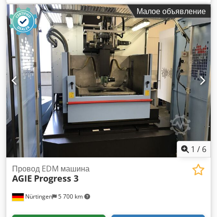
1050мм/650мм/250мм, макс. масса заготовки: 400кг/800кг,
чтения CD-ROM - Встроенный диэлектрический блок DA
Малое объявление
макс. конусность: 30°/100мм, скорость проволоки: 300мм/с,
Progress с проточным охладителем и блоком фильтров
макс. качество поверхности: Ra 0,1µм. Габариты станка
блок фильтров, опускаемая вручную передняя дверь
X/Y/Z: ок. 2800мм/2400мм/2250мм, вес: ок. 4500кг,
водяной бани, коаксиальная промывка, - генератор с
управление: Agie, наработка: ок. 151182ч. Документация в
выходным током 65 ампер, режущая способность ок. 300
наличии. Осмотр на месте возможен. Фото примерное.
мм² - Автоматическое устройство для намотки проволоки,
Dedpfxjzhnruo Alyjkr
даже в случае ее обрыва, Измельчитель проволоки и
контейнер для использованной проволоки в задней части
машины Состояние: хорошее или очень хорошее - станок
поставляется из первоклассной инструментальной
мастерской станок поставляется из первоклассного
инструментального цеха и всегда проходил техническое
обслуживание и ремонт. Доставка: со склада - бесплатная
погрузка Оплата: строго нетто - после получения счета-
1
/
6
фактуры
Провод EDM машина
AGIE
Progress 3
Nürtingen
5 700 km