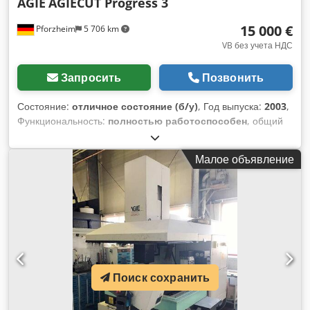
AGIE
AGIECUT Progress 3
15 000 €
Pforzheim
5 706 km
VB без учета НДС
Запросить
Позвонить
Состояние:
отличное состояние (б/у)
, Год выпуска:
2003
,
Функциональность:
полностью работоспособен
, общий
вес:
2 650 кг
, входная частота:
50 Гц
, Возможное
дополнительное оборудование можно обсудить на месте.
Малое объявление
Dkjdpfx Aoy Irdkelysr
Поиск сохранить