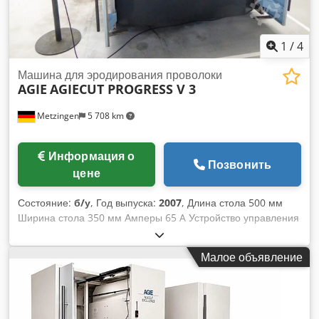
1
/
4
Машина для эродирования проволоки
AGIE
AGIECUT PROGRESS V 3
Metzingen
5 708 km
Информация о
Позвонить
цене
Состояние:
б/у
, Год выпуска:
2007
, Длина стола 500 мм
Ширина стола 350 мм Амперы 65 A Устройство управления
ЧПУ AGIEVISION 5 Общая потребляемая мощность 20 кВт
Вес станка ок. 4000 кг Занимаемая площадь ок. м A G I E
Малое объявление
(Швейцария) Эрозионный станок с ЧПУ Тип AGIECUT
PROGRESS V 3 Год постройки 2007 _____ Рабочий диапазон
x - y - z (=высота) 500 x 350 x 426 мм Координатная головка
u-v - ось (косые резы) +/- 30° / +/- 70 мм Разрешение по