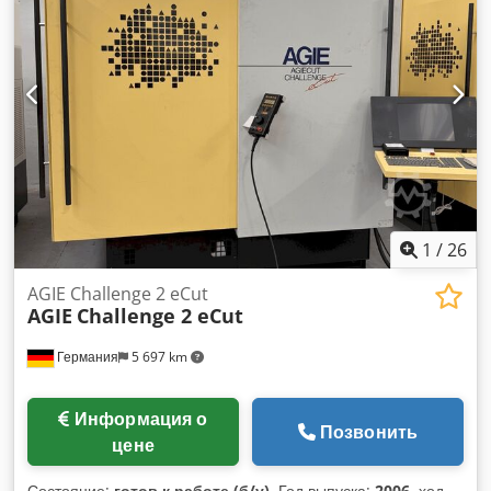
1
/
26
AGIE Challenge 2 eCut
AGIE
Challenge 2 eCut
Германия
5 697 km
Информация о
Позвонить
цене
Состояние:
готов к работе (б/у)
, Год выпуска:
2006
, ход