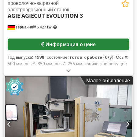
проволочно-вырезной
электроэрозионный станок
AGIE
AGIECUT EVOLUTION 3
Германия
5 427 km
Информация о цене
Год выпуска:
1998
, состояние:
готов к работе (б/у)
, Ось X:
500 мм, ось Y: 350 мм, ось Z: 256 мм, коническое режущее
устройство: U=70 мм, V=70 мм, подключаемая мощность: 9
кВА, номинальный ток: 13,1 А, вес: 4,4 т, оснащение:
Малое объявление
автоматическая заправка проволоки, опускаемый водяной
бак, универсальная зажимная рама, ручной пульт,
AgieSetup 3D с автоматической компенсацией положения
заготовки, промывочный пистолет, бумажный свечной
фильтр и программное обеспечение Lei/Wirecut с ключом-
донглом. Dsdpozadkxefx Alyekr