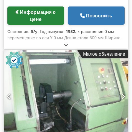
Информация о
Позвонить
цене
Состояние:
б/у
, Год выпуска:
1982
, x-расстояние 0 мм
перемещение по оси Y 0 мм Длина стола 600 мм Ширина
стола 400 мм Общая потребляемая мощность 2 кВт Вес
станка ок. 1500 кг Djdpst Hwr Usfx Adyewa Л О Р Е Н З
Малое объявление
Станок для заточки отрезных кругов Тип MSM, год выпуска
ок. 1982 * Серийный номер 13 125 _____ Размер стола 600
x 400 мм Регулировка стола по вертикали (моторизованная/
ручная) 325 мм Поперечная регулировка стола (ручная)
300 мм Ход ползуна шлифовального шпинделя прибл. 50
мм Скорость хода шлифовальной каретки ок. 7,5 ходов/
мин. Высота установки под шлифовальным шпинделем
165-490 мм Диапазон поперечной регулировки
шлифовальной каретки 150 мм Диаметр шлифовального
диска x ширина 100 x 20 мм Скорость вращения
шлифовального шпинделя 11 000 об/мин Общий привод
ок. 2 кВт - 380 В - 50 Гц Вес ок. 1 500 кг Принадлежности /
специальное оборудование: Зажимное устройство для