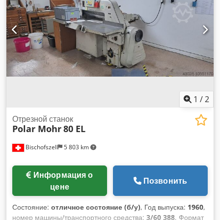
1
/
2
Отрезной станок
Polar Mohr
80 EL
Bischofszell
5 803 km
Информация о
Позвонить
цене
Состояние:
отличное состояние (б/у)
, Год выпуска:
1960
,
номер машины/транспортного средства:
3/60 388
, Формат