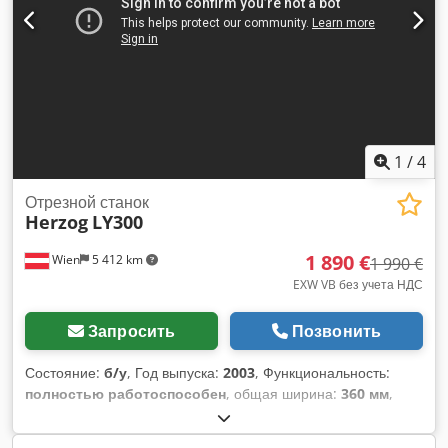
ножами мм 200 Переменная скорость подачи мт/мин 0-30
Dwodpfxoglfv De Adyoa
1
/
4
Отрезной станок
Herzog
LY300
1 890 €
Wien
5 412 km
1 990 €
EXW VB без учета НДС
Запросить
Позвонить
Состояние:
б/у
, Год выпуска:
2003
, Функциональность:
полностью работоспособен
, общая ширина:
360 мм
,
общая длина:
820 мм
, общая высота:
500 мм
, тип входного
тока:
Кондиционер
, максимальный диаметр заготовки:
25