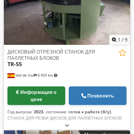
1
/
9
ДИСКОВЫЙ ОТРЕЗНОЙ СТАНОК ДЛЯ
ПАЛЛЕТНЫХ БЛОКОВ
TR-55
Vall de Uxó
6 935 km
Информация о
Позвонить
цене
Год выпуска:
2023
, состояние:
готов к работе (б/у)
,
СТАНОК ДЛЯ РЕЗКИ ДИСКОВ ДЛЯ ПАЛЛЕТНЫХ БЛОКОВ.
ВОЗМОЖНОСТЬ РАБОТЫ СТАНКА. Djdpfxek Nf S Re
Adyewa МИНИМУМ 50X50 мм МАКСИМУМ 150X150мм