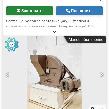
Запросить
Позвонить
Состояние:
хорошее состояние (б/у)
, Отрезной и
отрезно-шлифовальный станок Номер на складе: 3117
Производитель: предположительно HAAS Год выпуска: 1982
Номер станка: Тип/модель: Duoschliff Скорость вращения
Малое объявление
отрезного диска: Скорость вращения шлифовального
диска: Диаметр отрезного диска: 90 мм Диаметр
шлифовального диска: 100 мм (тарельчатый диск) Длина
заготовки: 300 мм Двигатель: 0,25 кВт Комплектация/
оборудование: Состояние: хорошее Вес: 50 кг Dwedjzmp
Aropfx Adyoa Габариты: 340 x 800 x 300 мм
1
/
6