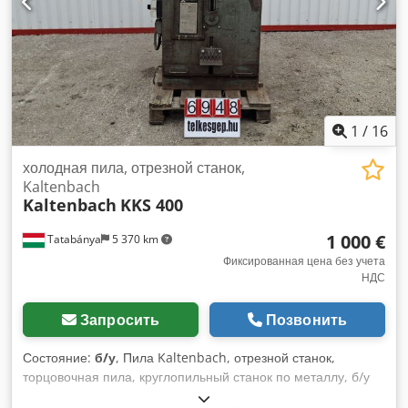
1
/
16
холодная пила, отрезной станок,
Kaltenbach
Kaltenbach
KKS 400
1 000 €
Tatabánya
5 370 km
Фиксированная цена без учета
НДС
Запросить
Позвонить
Состояние:
б/у
, Пила Kaltenbach, отрезной станок,
торцовочная пила, круглопильный станок по металлу, б/у
оборудование Производитель: KALTENBACH Модель: KKS