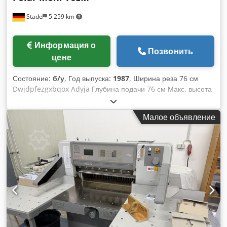
Stade
5 259 km
Информация о
Позвонить
цене
Состояние:
б/у
, Год выпуска:
1987
, Ширина реза 76 см
Dwjdpfezgxbqox Adyja Глубина подачи 76 см Макс. высота
подачи 12 см
Малое объявление