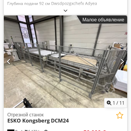
Глубина подачи 92 см Dwsdpozgxchefx Adyea
Максимальная высота подачи 12 см
Малое объявление
1
/
11
Отрезной станок
ESKO Kongsberg
DCM24