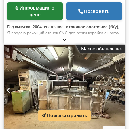
Информация о
Позвонить
цене
Год выпуска:
2004
, состояние:
отличное состояние (б/у)
,
Я продаю режущий станок CNC для резки коробки с ножом
Хорошее состояние, обычно ремонтируется у
производителя, продается немедленно. Dwsdpfed I N Etex
Малое объявление
Adyea
Поиск сохранить