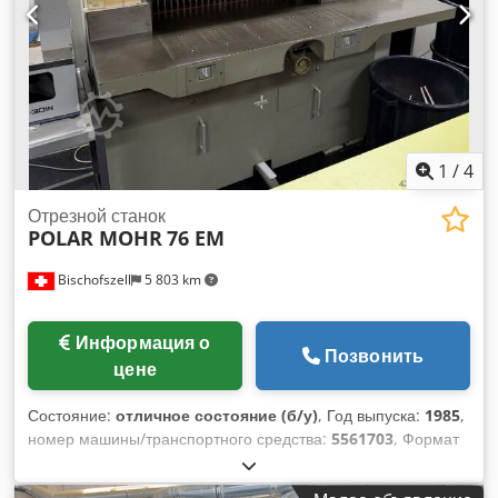
1
/
4
Отрезной станок
POLAR MOHR
76 EM
Bischofszell
5 803 km
Информация о
Позвонить
цене
Состояние:
отличное состояние (б/у)
, Год выпуска:
1985
,
номер машины/транспортного средства:
5561703
, Формат
(см): 76 Оборудование / дополнительная информация:
Боковые столы, воздушный стол, 1x запасной нож Dsdpfx