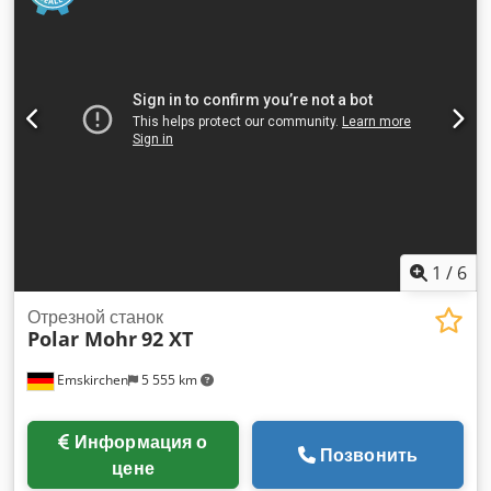
рады вашему визиту - больше станков на складе Доступны
немедленно - Могут быть осмотрены На складе в
Эмскирхене / Нюрнберге - Можно проверить
1
/
6
Отрезной станок
Polar Mohr
92 XT
Emskirchen
5 555 km
Информация о
Позвонить
цене