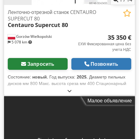
Ленточно-отрезной станок CENTAURO
SUPERCUT 80
Centauro
Supercut 80
35 350 €
Gorzów Wielkopolski
5 078 km
EXW Фиксированная цена без
учета НДС
Запросить
Позвонить
Состояние:
новый
, Год выпуска:
2025
, Диаметр пильных
дисков мм 800 Макс. высота среза мм 400 Стационарный
рабочий стол мм 1290 x 800 Макс. ширина ножа мм 54 x
0,9 Макс. и мин. длина лезвия мм 5530 / 5380 Мощность
Малое объявление
двигателя КВт 15 (л.с. 20) Капюшоны из опилок Nr. 2 Ø 120
Nr. 1 Ø 100 Расход сжатого воздуха (торможение колес и
открытие подающего устройства) планка 6 Вес нетто 880 кг
Фидер Высота подающего ковра мм 300 Длина коврового
забора мм 750 Холостые ролики диам. 160 Макс. зазор
между роликами и ножами мм 200 Макс. зазор между