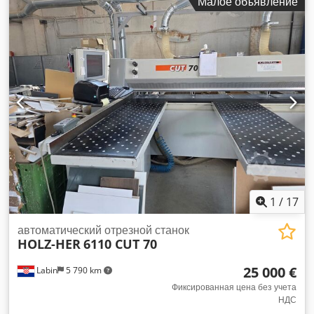
Малое объявление
Adeydcuqjyewa
1
/
17
автоматический отрезной станок
HOLZ-HER
6110 CUT 70
25 000 €
Labin
5 790 km
Фиксированная цена без учета
НДС