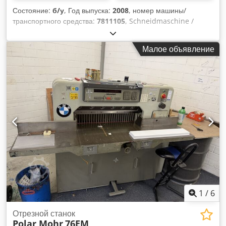
Состояние:
б/у
, Год выпуска:
2008
, номер машины/
транспортного средства:
7811105
, Schneidmaschine /
Gullotine Polar 92 XTBaujahr / Год выпуска 2008 -
Серийный номер 7811105 Ширина реза / Ширина реза
Малое объявление
макс. 920 мм Общее количество резов / Счетчик 293.000
резов Монитор - Программа Lufttisch / Воздушная кровать
Lichtschranke / Защита от света Seitentische / Боковые
столики Ersatzmesser / Запасной нож С руководствами /
Мануалы включают Онлайн-видеоинспекция по видеосвязи
Skype Мы будем очень рады вашему визиту - больше
машин на складе Доступно немедленно - Можно осмотреть
На складе в Эмскирхене / Нюрнберге - Можно проверить
Dedpsm U U Ugofx Adyswa
1
/
6
Отрезной станок
Polar Mohr
76EM