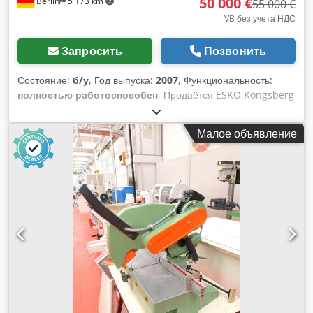
50 000 €
Berlin
5 173 km
55 000 €
VB без учета НДС
Запросить
Позвонить
Состояние:
б/у
, Год выпуска:
2007
, Функциональность:
полностью работоспособен
, Продаётся ESKO Kongsberg
DCM24, включая защитную клетку. Оборудование идеально
подходит для обработки гофрированного картона. Dsdpfsx
Малое объявление
A Tqfjx Adyswa Резак Esko Kongsberg DCM 24 находится в
рабочем состоянии, ежедневно эксплуатируется и может
быть осмотрен. Машина автоматически загружает, режет,
бигует каждый лист по CAD-файлу и практически
полностью автоматически выгружает. Для установки
машины с автоматической загрузкой и выгрузкой требуется
площадь примерно 4,5 x 11,5 м. Прилагаемые
инструменты показаны на фотографиях. Один инструмент
(05278) погнут и продаётся как неисправный. Покупатель
при желании может попытаться его отремонтировать.