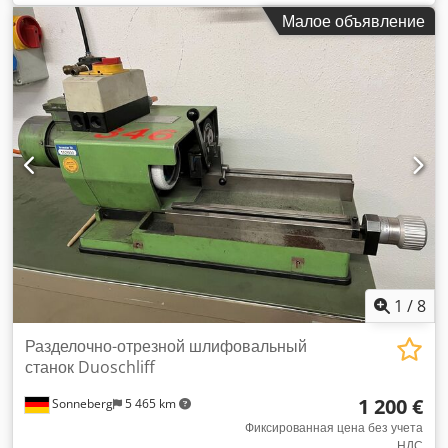
Заводской номер: 21139 Электрические характеристики:
Малое объявление
400 В Вес: примерно 1200 кг Dodpsyfnpiefx Adyewa
Скорости резки (периферийная скорость диска): Количество
зубьев Z59: • 1-я передача: 17 м/мин • 2-я передача: 34 м/
мин Количество зубьев Z72: • 1-я передача: 14 м/мин • 2-я
передача: 28 м/мин Количество зубьев Z90: • 1-я передача:
11 м/мин • 2-я передача: 22 м/мин
1
/
8
Разделочно-отрезной шлифовальный
станок Duoschliff
1 200 €
Sonneberg
5 465 km
Фиксированная цена без учета
НДС