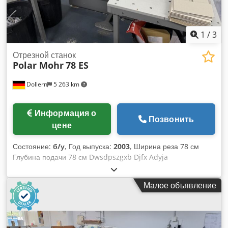
1
/
3
Отрезной станок
Polar Mohr
78 ES
Dollern
5 263 km
Информация о
Позвонить
цене
Состояние:
б/у
, Год выпуска:
2003
, Ширина реза 78 см
Глубина подачи 78 см Dwsdpszgxb Djfx Adyja
Максимальная высота подачи 12 см Вес 1300 кг Габариты
ДxШxВ 192 x 155 x 145 см Около 560 000 резов.
Малое объявление