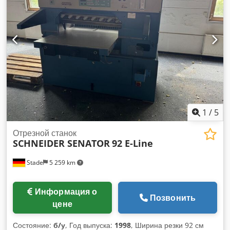
1
/
5
Отрезной станок
SCHNEIDER SENATOR
92 E-Line
Stade
5 259 km
Информация о
Позвонить
цене
Состояние:
б/у
, Год выпуска:
1998
, Ширина резки 92 см