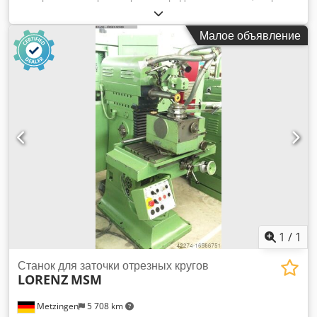
(см): 80 Комплектация / дополнительные детали:
1хЗапасной нож Djdpfemb U Rcox Adyswa Состояние:
Малое объявление
Очень хорошее состояние / Новый контроль
1
/
1
Станок для заточки отрезных кругов
LORENZ
MSM
Metzingen
5 708 km