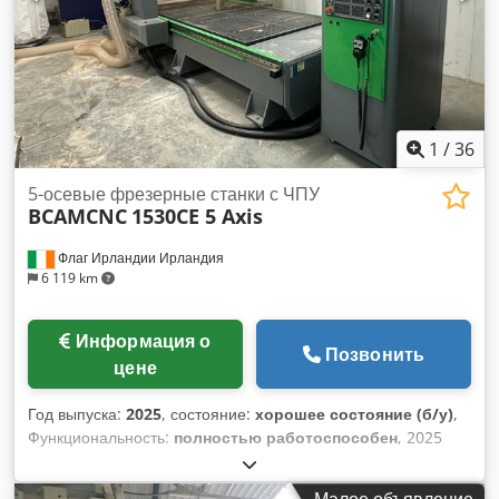
45°, Длина каретки: 3.200 мм, Ширина реза: 1.300 мм,
Высота реза: 125 мм, Макс. диаметр пилы: 400 мм,
Скорости: 3.000/4.000/5.000/6.000 об/мин., Мощность
двигателя: 5,5 кВт, Вес: 1040 кг
1
/
36
5-осевые фрезерные станки с ЧПУ
BCAMCNC
1530CE 5 Axis
Флаг Ирландии Ирландия
6 119 km
Информация о
Позвонить
цене
Год выпуска:
2025
, состояние:
хорошее состояние (б/у)
,
Функциональность:
полностью работоспособен
, 2025
BCAMCNC 5-осевой ЧПУ-роутер – как новый, не
использовался Продаётся 5-осевой ЧПУ-роутер 2025