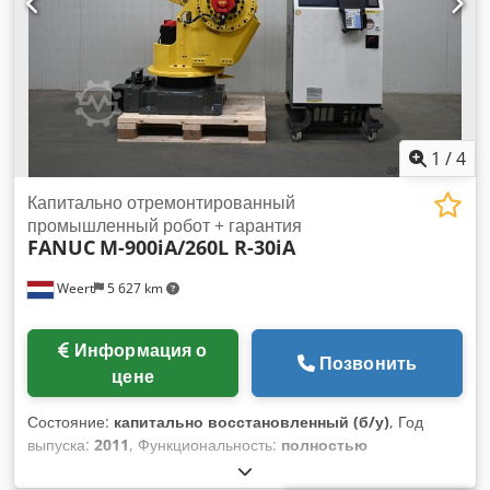
тормозами; диаметр колеса 125 мм; управляется ножным
насосом Грузоподъемность в кг: 350 Вес в кг: 150 Полезный
ход в мм: 610 Высота в мм: 400 Общая высота в мм: 1010
Размер платформы в мм: 1900 x 740
1
/
4
Капитально отремонтированный
промышленный робот + гарантия
FANUC
M-900iA/260L R-30iA
Weert
5 627 km
Информация о
Позвонить
цене
Состояние:
капитально восстановленный (б/у)
, Год
выпуска:
2011
, Функциональность:
полностью
работоспособен
, номер машины/транспортного средства: