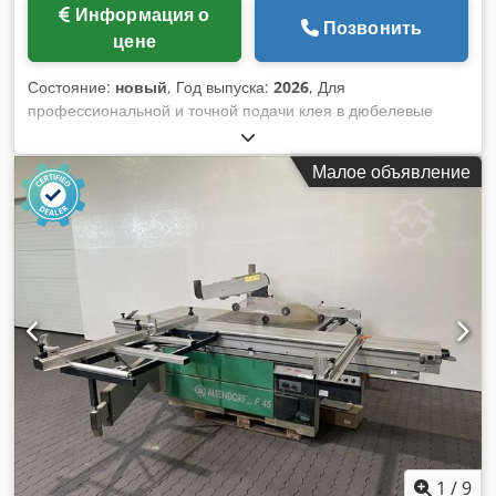
Информация о
Позвонить
цене
Состояние:
новый
, Год выпуска:
2026
, Для
профессиональной и точной подачи клея в дюбелевые
отверстия и канавки на задней стороне. Короткое
вступление: - Всегда одно и то же и правильное количество
Малое объявление
клея - Нет необходимости в последующей очистке
заготовок от слишком большого количества клея. - Самая
простая и минимальная очистка (1x неделя) системы
склеивания (через программу очистки) - Экономия затрат
на клей Dkjdedxz Tpopfx Aahor - Эргономичный и легкий
клеевой пистолет по сравнению с отжимными бутылками
клея - Более быстрая и точная работа по сравнению с
бутылками с отжимным клеем
1
/
9