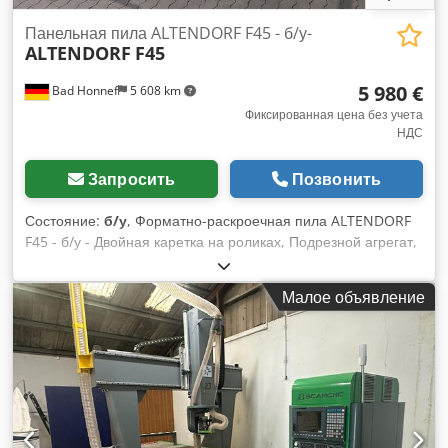
Панельная пила ALTENDORF F45 - б/у-
ALTENDORF
F45
5 980 €
Bad Honnef
5 608 km
Фиксированная цена без учета
НДС
Запросить
Позвонить
Состояние:
б/у
, Форматно-раскроечная пила ALTENDORF
F45 - б/у - Двойная каретка на роликах, Подрезной агрегат,
Параллельный упор с точной настройкой, Выносной стол,
Гидравлическая регулировка высоты, Гидравлическая
Малое объявление
регулировка наклона, Цифровой дисплей угла наклона,
Индикатор скорости вращения, Удлинитель стола,
анодированный алюминий, Расширение стола,
анодированный алюминий, Упор угловой и для косого
распила, Верхний защитный кожух узкий и широкий,
Автоматический тормоз, Пылеиспытана Dedpfow Nx A Isx
Aahokr ----- Технические данные ----- Диапазон наклона: