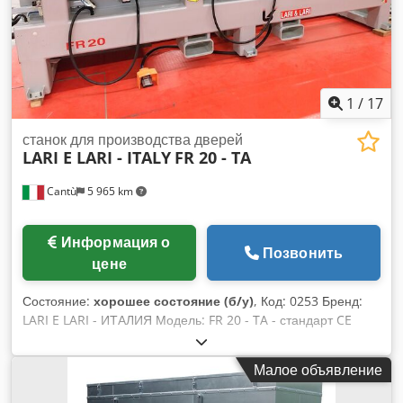
1
/
17
станок для производства дверей
LARI E LARI - ITALY
FR 20 - TA
Cantù
5 965 km
Информация о
Позвонить
цене
Состояние:
хорошее состояние (б/у)
, Код: 0253 Бренд:
LARI E LARI - ИТАЛИЯ Модель: FR 20 - TA - стандарт CE
Обрабатывающий центр для фрезерования и сверления по
дереву, пластику и композитным материалам, деревянных
Малое объявление
дверей, оконных рам - стандарт CE Технические
характеристики: Ход по оси X: 3250 мм Ход по оси Y с