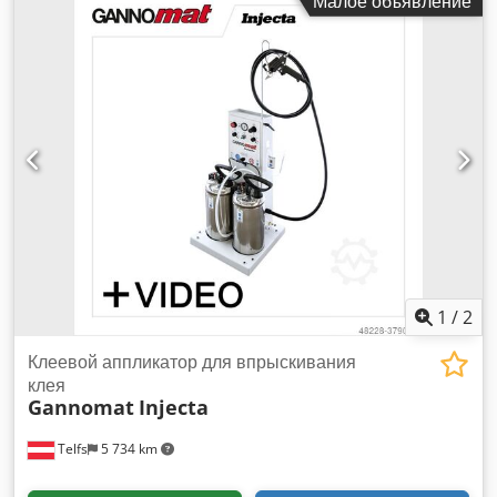
Малое объявление
1
/
2
Клеевой аппликатор для впрыскивания
клея
Gannomat
Injecta
Telfs
5 734 km