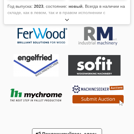
электрического шкафа: 250 кг
Год выпуска:
2023
, состояние:
новый
, Всегда в наличии на
складе, как в левом, так и в правом исполнении с
моторизованной очисткой. Riedex DM-200 Мощность
двигателя 4,0 кВт Готов к подключению. Dedpfxsku Aibj
Aahekr Упаковано на поддоне! Готов к отправке. В качестве
альтернативы также предлагается очистка JET. Возможны
различные варианты исполнения ..... - с поворотным
клапаном (по желанию с подрамником) - с
брикетировочным прессом и т.д.
Рекламируйтесь здесь