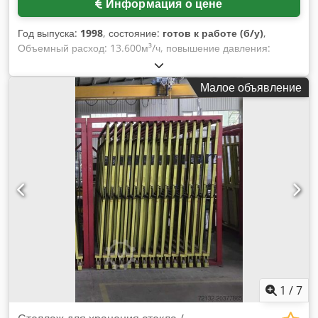
Информация о цене
ABB – KUKA – ABB – YASKAWA. Основана в 2002 году. Мы
осуществляем доставку по всему миру!
Год выпуска:
1998
, состояние:
готов к работе (б/у)
,
Объемный расход: 13.600м³/ч, повышение давления:
3100Па, скорость: 1500/мин, мощность двигателя: 18,5кВт,
вес: 790кг, с контейнером для щепы STBB HAB S, включая
Малое объявление
полную документацию. Dedpfsi A Ix Hjx Aahjkr
1
/
7