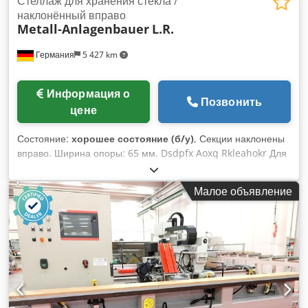
Стеллаж для хранения стекла /
наклонённый вправо
Metall-Anlagenbauer
L.R.
Германия
5 427 km
Информация о
Позвонить
цене
Состояние:
хорошее состояние (б/у)
, Секции наклонены
вправо. Ширина опоры: 65 мм. Dsdpfx Aoxq Rkleahokr Для
высоты стекла: 2030 мм. Высота: ок. 2400 мм. Глубина: ок.
3750 мм. Ширина: ок. 2400 мм. Вес: ок. 1900 кг. Доступно 2
Малое объявление
шт. Состояние: хорошее, бывшее в употреблении.