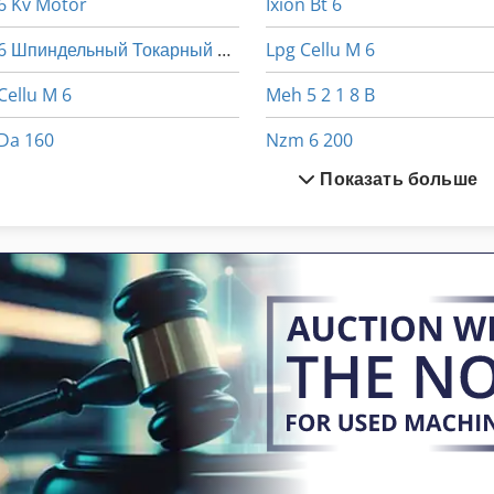
6 Kv Motor
Ixion Bt 6
6 Шпиндельный Токарный Автомат
Lpg Cellu M 6
Cellu M 6
Meh 5 2 1 8 B
Da 160
Nzm 6 200
Показать больше
Elu Mhw 6
Sixis 103
Er 06
Superprofi Er 06
Ga 11 Ff
Tnl 12
Hfs 6
Tur 560