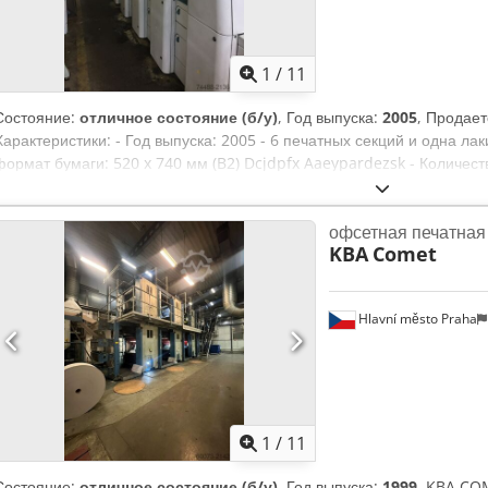
1
/
11
Состояние:
отличное состояние (б/у)
, Год выпуска:
2005
, Продает
Характеристики: - Год выпуска: 2005 - 6 печатных секций и одна л
формат бумаги: 520 x 740 мм (B2) Dcjdpfx Aaeypardezsk - Количест
увлажнения с алкогольным раствором - Technotrans - Выская приёмк
(регистрация, зоны краски, увлажнение) - Autoplate - Автоматическ
офсетная печатна
Инфракрасная сушилка Grafix IR - Пудровая система - Techkon Den
KBA
Comet
управления - Система CIP 4 - В комплекте пробойник и гибочный 
использовалась в производстве год; по результатам моих тестов, 
состоянии. Цилиндры без повреждений. Возможна проверка работос
Hlavní město Praha
расходных материалов для печати больше нет, возможен только пр
в Венгрии.
1
/
11
Состояние:
отличное состояние (б/у)
, Год выпуска:
1999
, KBA CO