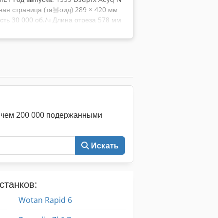
ная страница (та블оид) 289 × 420 мм
ть 30 000 об./ч Длина отреза 578 мм
т) 840 мм / 420 мм Максимальная
сть бумажного полотна 9,63 м/с 6
 подачи краски technotrans
е чем 200 000 подержанными
Искать
станков:
Wotan Rapid 6