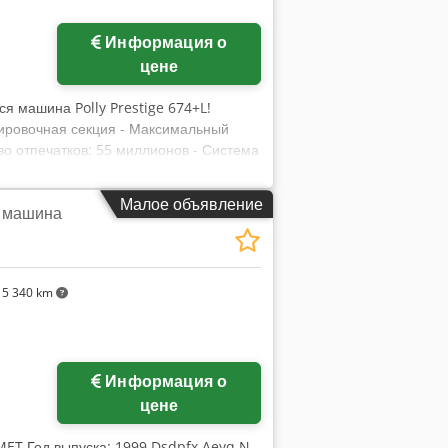
Информация о
цене
ся машина Polly Prestige 674+L!
акировочная секция - Максимальный
во отпечатков: 55 миллионов - Система
а и система non-stop - Graficontrol
ая мойка красочных валиков -
Малое объявление
я машина
sito, подключённый к пульту
станок для форм Машина не
резиновые цилиндры на 60% в рабочем
пособности, но поскольку персонала и
5 340 km
огон бумаги. Оборудование находится
Информация о
цене
MET Год выпуска: 1999 Dsdpfx Aeyq N