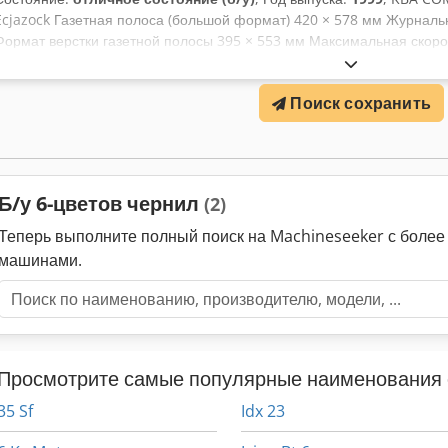
Ecjazock Газетная полоса (большой формат) 420 × 578 мм Журналь
Формат верстки газетной полосы 395 × 553 мм Максимальная скорос
Окружность цилиндра 1156 мм Ширина бумажного полотна (стандар
ширина полотна 840 мм Минимальная ширина полотна 685 мм Скоро
Поиск сохранить
печатных секций Производительность: 64 страницы за цикл Система
Транспортеры Стакер Gammerler KL513/1 4x Amal AR60
Б/у 6-цветов чернил
(2)
Теперь выполните полный поиск на Machineseeker с боле
машинами.
Просмотрите самые популярные наименования 
35 Sf
Idx 23