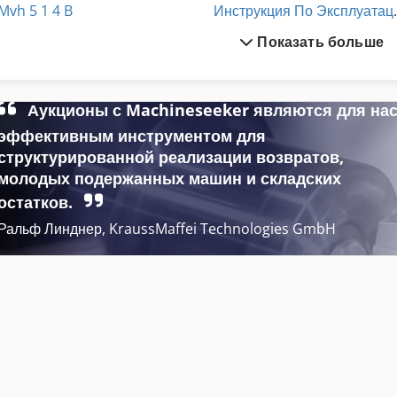
Mvh 5 1 4 B
Инструк
Показать больше
Rammax Rw 2900
Конструкция Автомобилей
Rammax Rw 700
Копировальная Рама
Аукционы с Machineseeker являются для на
Ramo
Подъемные Рамы
эффективным инструментом для
структурированной реализации возвратов,
Деревянные Рамы Bautisch
Рабочая Т
молодых подержанных машин и складских
остатков.
Ральф Линднер, KraussMaffei Technologies GmbH