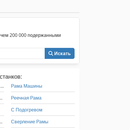
е чем 200 000 подержанными
Искать
станков:
Деревянные Рамы Крепления
Рама Машины
о Производству Окон
Реечная Рама
С Подогревом
ции По Эксплуатации
Сверление Рамы