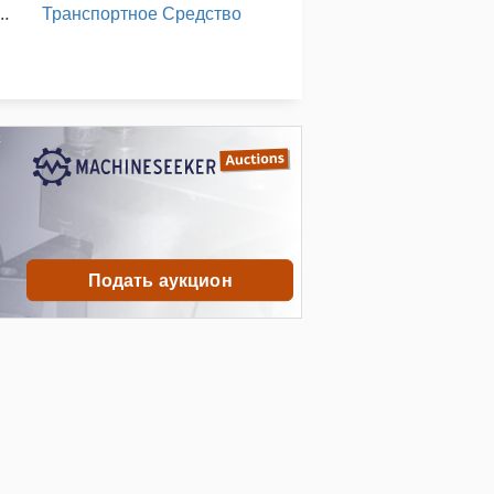
ция По Эксплуатации
Транспортное Средство
Транспортные Фоторамки
Услуги По Уборке Помещений Здания
с
ранспортного Средства
Подать аукцион