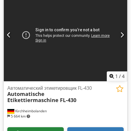
длина:
560 мм
, входная частота:
50 Гц
, входной ток:
10 A
,
электрический предохранитель:
10 A
, НОВОЕ +++ Twino
двуручная тестомесильная машина +++ НОВОЕ
Преимущества: меньший нагрев теста, бережный процесс
замешивания ТОП-настольный аппарат Простое цифровое
управление Таймер с 5 скоростями для 3–12 кг теста / 2–8
кг муки Dedpou A Hicsfx Aqpekr простая и надежная
технология только у нас — проверено по DGUV V3
Подключение: 230V НОВЫЙ аппарат, проверен SAB 24
месяца гарантии + сервис запасных частей Опции: Договор
на обслуживание E-Box Служба доставки Сервисный пакет
Услуги лизинга и аренды Посетите нашу большую выставку
пекарского оборудования!
1
/
4
Автоматический этикетировщик FL-430
Automatische
Etikettiermaschine FL-430
Kirchheimbolanden
5 664 km