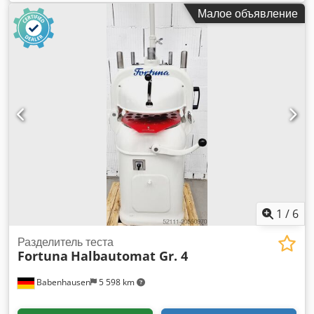
ширина бумаги:
375 мм
, максимальная ширина бумаги:
520
Малое объявление
мм
, - Ryobi PCS-H - Переворот 2:3 / 5:0 -
Полуавтоматическая смена пластин RYOBI - ИК-сушилка -
Опыливатель Grafix Digital 3000 - Электронный контроль
боковой метки Dkodpfxjzduu Uj Aqpor - Электронный
контроль двойного листа - Ультразвуковой контроль
двойного листа - Высокостапельный вывод - Шахматный
подаватель - Автоматическая установка для мойки
офсетного полотна
1
/
6
Разделитель теста
Fortuna
Halbautomat Gr. 4
Babenhausen
5 598 km