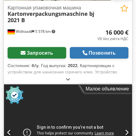
Картонная упаковочная машина
Kartonverpackungsmaschine bj
2021 B
16 000 €
Wöllstadt
5 578 km
VB без учета НДС
Запросить
Позвонить
Состояние:
б/у
, Год выпуска:
2022
, Картонировщик с
устройством для нанесения горячего клея. Устройство
имеет малое количество часов работы. Он особенно
подходит для продуктов, которые можно загружать в
Малое объявление
коробку сбоку. Dsdpfovb E Evsx Aqpokr