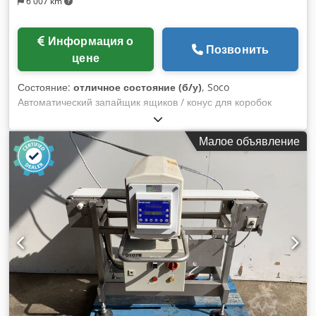
6 007 km
Информация о
Позвонить
цене
Состояние:
отличное состояние (б/у)
, Soco
Автоматический запайщик ящиков / конус для коробок
Модель T55 Для коробок произвольного размера Верхняя и
нижняя ленточные головки Регулируемые по высоте ножки
Малое объявление
В комплекте с подающим и отводящим гравитационными
роликовыми конвейерами В отличном состоянии Dkedpfx
Aohvr Afjqpsr Доставка / доставка может быть
организована, если вам нужна эта услуга