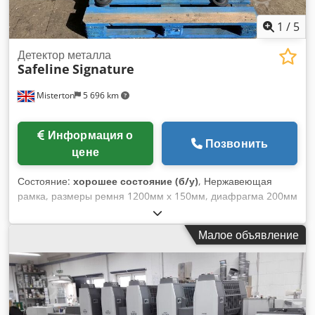
1
/
5
Детектор металла
Safeline
Signature
Misterton
5 696 km
Информация о
Позвонить
цене
Состояние:
хорошее состояние (б/у)
, Нержавеющая
рамка, размеры ремня 1200мм х 150мм, диафрагма 200мм
х 70мм, остановка/старт, с сигнализацией, 3Ph Dksdpsfhdu
Tjfx Aqpsr
Малое объявление