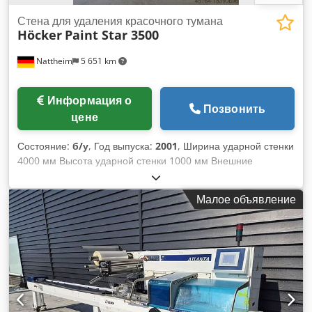
обслуживание. Инструктаж и ввод в эксплуатацию. Услуги
доставки. У нас в наличии большой выбор формовочных
Стена для удаления красочного тумана
Höcker
Paint Star 3500
машин для булочек!
Nattheim
5 651 km
Информация о
Позвонить
цене
Состояние:
б/у
, Год выпуска:
2001
, Ширина ударной стенки
4000 мм Высота ударной стенки 1000 мм Внешние
размеры: 4600 x 1500 мм 2 двигателя мощностью 1,5 кВт
общий номинальный объемный расход 7000 м³/ч правое и
Малое объявление
левое всасывающее сопло диаметром 300 мм Место
хранения: Гарбсен Dkodpovvizkofx Aqpor