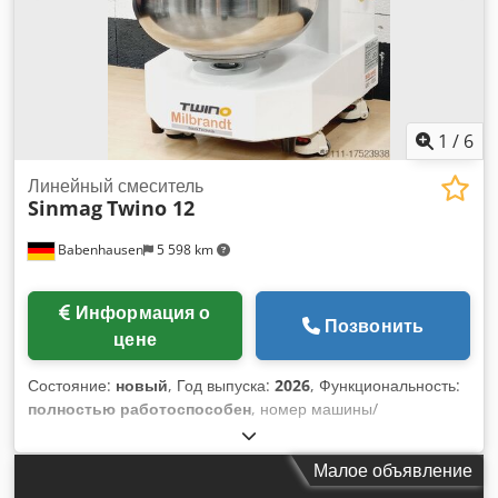
1
/
6
Линейный смеситель
Sinmag
Twino 12
Babenhausen
5 598 km
Информация о
Позвонить
цене
Состояние:
новый
, Год выпуска:
2026
, Функциональность:
полностью работоспособен
, номер машины/
транспортного средства:
2026
, срок гарантии:
24 месяцы
,
входное напряжение:
230 V
, Сертифицировано DGUV до:
Малое объявление
08/2028
, общий вес:
49 кг
, общая ширина:
400 мм
, общая