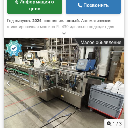
Информация о
Позвонить
цене
Год выпуска:
2024
, состояние:
новый
, Автоматическая
этикетировочная машина FL-430 идеально подходит для
быстрой и автоматической этикетировки плоских изделий.
Продукты различной толщины, размеров и материалов
Малое объявление
можно легко и надежно разделить с помощью
фрикционного питателя. - ЖК-дисплей Dodpfx Asickh
Roqpokr - Стандартная скорость до 30 м/мин. и
максимальная ширина этикетки 140 мм устанавливается в
комбинации с фрикционным податчиком 400. -
Расширенная версия Выдача этикеток с максимальной
скоростью до 50 м/мин. и максимальной шириной до 260
мм - Возможна прозрачная маркировка
1
/
3