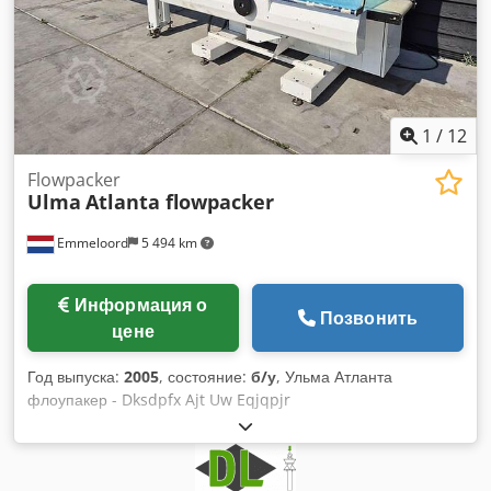
1
/
12
Flowpacker
Ulma
Atlanta flowpacker
Emmeloord
5 494 km
Информация о
Позвонить
цене
Год выпуска:
2005
, состояние:
б/у
, Ульма Атланта
флоупакер - Dksdpfx Ajt Uw Eqjqpjr