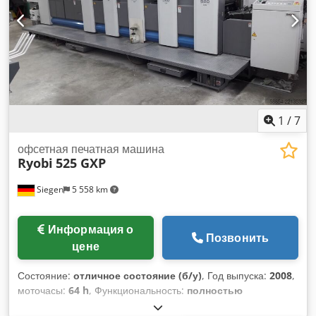
1
/
7
офсетная печатная машина
Ryobi
525 GXP
Siegen
5 558 km
Информация о
Позвонить
цене
Состояние:
отличное состояние (б/у)
, Год выпуска:
2008
,
моточасы:
64 h
, Функциональность:
полностью
работоспособен
, цветовые каналы:
5
, минимальная