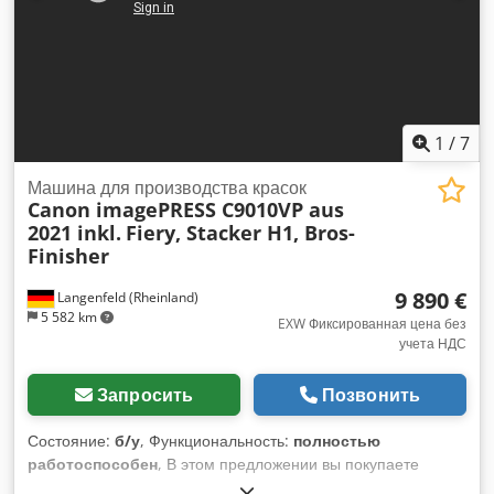
1
/
7
Машина для производства красок
Canon imagePRESS C9010VP aus
2021 inkl.
Fiery, Stacker H1, Bros-
Finisher
9 890 €
Langenfeld (Rheinland)
5 582 km
EXW Фиксированная цена без
учета НДС
Запросить
Позвонить
Состояние:
б/у
, Функциональность:
полностью
работоспособен
, В этом предложении вы покупаете
подержанную цветную производственную систему «Canon