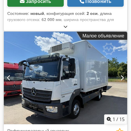
Запросить
Позвонить
Состояние:
новый
, конфигурация осей:
2 оси
, длина
грузового отсека:
62 000 мм
, ширина пространства для
загрузки:
2 550 мм
, подвеска:
воздух
, размер шины:
385/55-22,5
, колесная база:
4 140 мм
, цвет:
чёрный
,
Малое объявление
1
/
15
Рефрижераторный грузовик