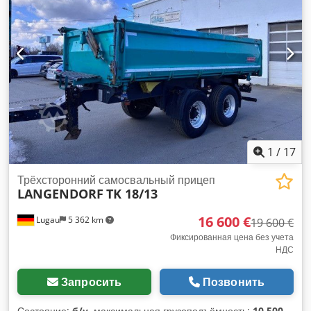
1
/
17
Трёхсторонний самосвальный прицеп
LANGENDORF
TK 18/13
16 600 €
Lugau
5 362 km
19 600 €
Фиксированная цена без учета
НДС
Запросить
Позвонить
Состояние:
б/у
, максимальная грузоподъёмность:
10 500