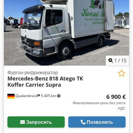
центральный замок, электронная программа
стабилизации (ESP)
,
1
/
15
Фургон-рефрижератор
Mercedes-Benz
818 Atego TK
Koffer Carrier Supra
6 900 €
Quakenbrück
5 405 km
Фиксированная цена без учета
НДС
Запросить
Позвонить