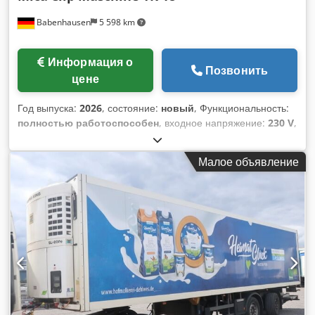
Babenhausen
5 598 km
Информация о
Позвонить
цене
Год выпуска:
2026
, состояние:
новый
, Функциональность:
полностью работоспособен
, входное напряжение:
230 V
,
входная частота:
50 Гц
, Сертифицировано DGUV до:
08/2027
, номер машины/транспортного средства:
2026
,
Малое объявление
НОВОЕ НОВОЕ Машина для закрывания пакетов/мешков
НОВОЕ НОВОЕ Автоматическая и ручная функция
Клипбанд-машина с датировщиком Исполнение из
нержавеющей стали Эксплуатация одним оператором
Упаковка хлебобулочных изделий, таких как хлеб, нарезка,
булочки, круассаны и др., а также других пищевых и
непищевых продуктов Подключение: 230 В Новое
оборудование С гарантией + сервис запчастей Качество от
профессионалов! Воспользуйтесь опытом более 35 лет!
Опции: Клипбанд Договор на обслуживание Сервисный
пакет Доставка Инструктаж и ввод в эксплуатацию Посетите