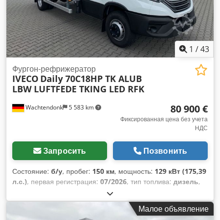
1
/
43
Фургон-рефрижератор
IVECO
Daily 70C18HP TK ALUB
LBW LUFTFEDE TKING LED RFK
80 900 €
Wachtendonk
5 583 km
Фиксированная цена без учета
НДС
Запросить
Позвонить
Состояние:
б/у
, пробег:
150 км
, мощность:
129 кВт (175,39
л.с.)
, первая регистрация:
07/2026
, тип топлива:
дизель
,
общий вес:
7 200 кг
, цвет:
белый
, тип передачи:
механический
, класс выбросов:
Евро 6
, количество мест:
Малое объявление
3
, длина грузового отсека:
4 100 мм
, ширина пространства