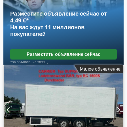
26 000 мм
, общая ширина:
38 100 мм
, общая высота:
112 000 мм
, подвеска:
воздух
, размер шины:
385/55 R22,5
,
Разместите объявление сейчас от
цвет:
белый
, Год выпуска:
2007
, размер передней шины:
4,49 €
*
385/55 R22,5
, класс выбросов:
нет
, Оборудование:
ABS,
На вас ждут
11 миллионов
гидроборт
,
покупателей
Разместить объявление сейчас
*за объявление/месяц
Малое объявление