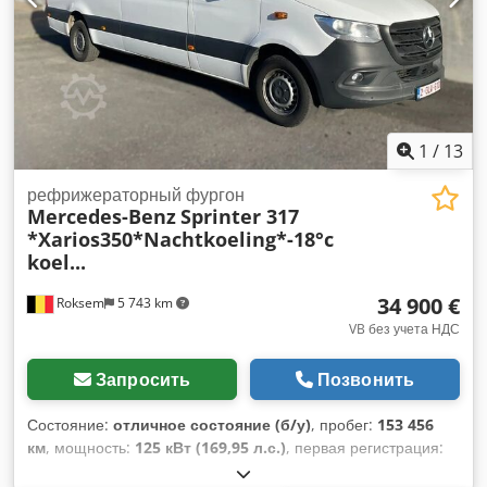
1
/
13
рефрижераторный фургон
Mercedes-Benz
Sprinter 317
*Xarios350*Nachtkoeling*-18°c
koel...
34 900 €
Roksem
5 743 km
VB без учета НДС
Запросить
Позвонить
Состояние:
отличное состояние (б/у)
, пробег:
153 456
км
, мощность:
125 кВт (169,95 л.с.)
, первая регистрация:
10/2022
, тип топлива:
дизель
, конфигурация осей:
4x2
,