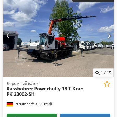
1
/
15
Дорожный каток
Kässbohrer
Powerbully 18 T Kran
PK 23002-SH
Petershagen
5 390 km