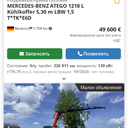
MERCEDES-BENZ
ATEGO 1218 L
Kühlkoffer 5,30 m LBW 1,5
T*TK*E6D
49 600 €
Riederich
5 708 km
Фиксированная цена без учета
НДС
Запросить
Позвонить
Состояние:
б/у
, пробег:
226 811 км
, мощность:
130 кВт
(176,75 л.с.)
, первая регистрация:
10/2020
, тип топлива:
дизель
, общий вес:
11 990 кг
, конфигурация осей:
2 оси
,
следующая проверка (TÜV):
10/2026
, цвет:
белый
, тип
Малое объявление
передачи:
механический
, класс выбросов:
Евро 6
, объем
грузового пространства:
30 м³
, длина грузового отсека:
5 300 мм
, ширина пространства для загрузки:
2 450 мм
,
высота грузового отсека:
2 300 мм
, Год выпуска:
2020
,
Оборудование:
ABS, гидроборт, кондиционер,
электронная программа стабилизации (ESP)
,