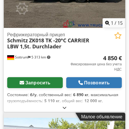
1
/
15
Рефрижераторный прицеп
Schmitz
ZK018 TK -20°C CARRIER
LBW 1,5t. Durchlader
4 850 €
Sottrum
5 313 km
Фиксированная цена без учета
НДС
Запросить
Позвонить
Состояние:
б/у
, собственный вес:
6 890 кг
, максимальная
грузоподъёмность:
5 110 кг
, общий вес:
12 000 кг
,
конфигурация осей:
2 оси
, первая регистрация:
10/2005
,
длина грузового отсека:
7 500 мм
, ширина пространства
Малое объявление
для загрузки:
2 450 мм
, высота грузового отсека:
2 200 мм
,
объем грузового пространства:
40 м³
, общая высота: