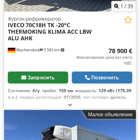
1
/
39
Фургон-рефрижератор
IVECO
70C18H TK -20°C
THERMOKING KLIMA ACC LBW
ALU AHK
78 900 €
Wachtendonk
5 583 km
Фиксированная цена без учета
НДС
Запросить
Позвонить
Состояние:
б/у
, пробег:
150 км
, мощность:
129 кВт (175,39
л.с.)
, первая регистрация:
07/2026
, тип топлива:
дизель
,
общий вес:
7 200 кг
, цвет:
белый
, тип передачи:
механический
, класс выбросов:
Евро 6
, количество мест:
Малое объявление
3
, длина грузового отсека:
4 100 мм
, ширина пространства
для загрузки:
2 050 мм
, высота грузового отсека:
2 000 мм
,
Оборудование:
ABS, гидроборт, кондиционер,
отопитель стояночный, сажевый фильтр,