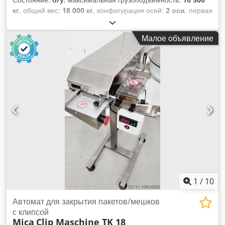
кг
, общий вес:
18 000 кг
, конфигурация осей:
2 оси
, первая
регистрация:
08/2015
, следующая проверка (TÜV):
06/2026
,
длина грузового отсека:
5 000 мм
, ширина пространства
Малое объявление
для загрузки:
2 450 мм
, высота грузового отсека:
900 мм
,
Год выпуска:
2015
, Оборудование:
ABS
,
1
/
10
Автомат для закрытия пакетов/мешков
с клипсой
Mica
Clip Maschine TK 18