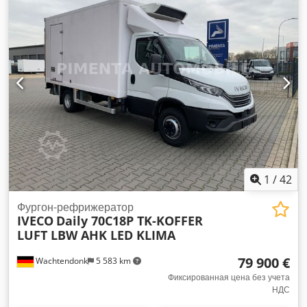
для загрузки:
2 050 мм
, высота грузового отсека:
2 000 мм
,
Оборудование:
ABS, гидроборт, кондиционер,
отопитель стояночный, сажевый фильтр,
центральный замок, электронная программа
стабилизации (ESP)
,
1
/
42
Фургон-рефрижератор
IVECO
Daily 70C18P TK-KOFFER
LUFT LBW AHK LED KLIMA
79 900 €
Wachtendonk
5 583 km
Фиксированная цена без учета
НДС