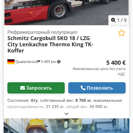
нашу большую выставку! Dsdpfsw S Slhox Adxock
1
/
9
Рефрижераторный полуприцеп
Schmitz Cargobull
SKO 18 / LZG
City Lenkachse Thermo King TK-
Koffer
5 400 €
Quakenbrück
5 405 km
Фиксированная цена без учета
НДС
Запросить
Позвонить
Состояние:
б/у
, собственный вес:
8 765 кг
, максимальная
грузоподъёмность:
21 235 кг
, общий вес:
30 000 кг
,
конфигурация осей:
2 оси
, первая регистрация:
12/2007
,
следующая проверка (TÜV):
09/2026
, длина грузового
отсека:
10 958 мм
, ширина пространства для загрузки:
2 456 мм
, высота грузового отсека:
2 291 мм
, общая длина: