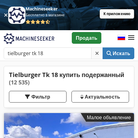
Machineseeker
К приложению
Бесплатно в магазине
Продать
Искать
Tielburger Tk 18 купить подержанный
(12 535)
Фильтр
Актуальность
Малое объявление