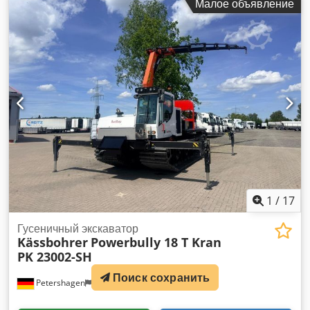
Малое объявление
1
/
17
Гусеничный экскаватор
Kässbohrer
Powerbully 18 T Kran
PK 23002-SH
Поиск сохранить
Petershagen
5 390 km