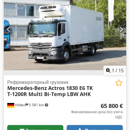
92 000 мм
, подвеска:
воздух
, цвет:
белый
, Год выпуска:
2005
, тип передачи:
другое
, кабина водителя:
другое
,
Оборудование:
ABS, гидроборт, охладительный агрегат
,
1
/
15
Рефрижераторный грузовик
Mercedes-Benz
Actros 1830 E6 TK
T-1200R Multi Bi-Temp LBW AHK
65 800 €
Hilden
5 581 km
Фиксированная цена без учета
НДС