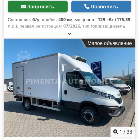
Запросить
Позвонить
Состояние:
б/у
, пробег:
400 км
, мощность:
129 кВт (175,39
л.с.)
, первая регистрация:
07/2026
, тип топлива:
дизель
,
общий вес:
7 200 кг
, цвет:
белый
, тип передачи:
механический
, класс выбросов:
Евро 6
, количество мест:
Малое объявление
3
, длина грузового отсека:
4 100 мм
, ширина пространства
для загрузки:
2 050 мм
, высота грузового отсека:
2 000 мм
,
Оборудование:
ABS, гидроборт, кондиционер,
отопитель стояночный, сажевый фильтр,
центральный замок, электронная программа
стабилизации (ESP)
,
1
/
38