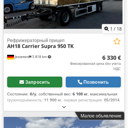
1
/
18
Рефрижераторный прицеп
AH18 Carrier Supra 950 TK
6 330 €
Jestetten
5 818 km
Фиксированная цена без учета
НДС
Запросить
Позвонить
Состояние:
б/у
, собственный вес:
6 100 кг
, максимальная
грузоподъёмность:
11 900 кг
, первая регистрация:
05/2014
,
следующая проверка (TÜV):
04/2025
, общая ширина:
25 500 мм
, подвеска:
воздух
, размер шины:
385/55 R22.5
,
Малое объявление
размер передней шины:
385/55 R22.5
, эксплуатационная
масса:
18 000 кг
,