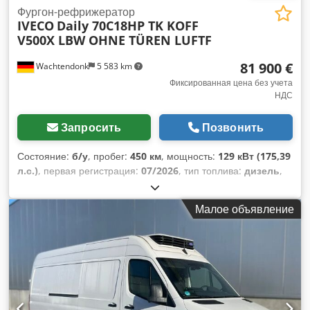
Фургон-рефрижератор
IVECO
Daily 70C18HP TK KOFF
V500X LBW OHNE TÜREN LUFTF
81 900 €
Wachtendonk
5 583 km
Фиксированная цена без учета
НДС
Запросить
Позвонить
Состояние:
б/у
, пробег:
450 км
, мощность:
129 кВт (175,39
л.с.)
, первая регистрация:
07/2026
, тип топлива:
дизель
,
общий вес:
7 200 кг
, цвет:
белый
, тип передачи:
механический
, класс выбросов:
Евро 6
, количество мест:
Малое объявление
3
, длина грузового отсека:
4 100 мм
, ширина пространства
для загрузки:
2 050 мм
, высота грузового отсека:
2 000 мм
,
Оборудование:
ABS, гидроборт, кондиционер,
отопитель стояночный, сажевый фильтр,
центральный замок, электронная программа
стабилизации (ESP)
,