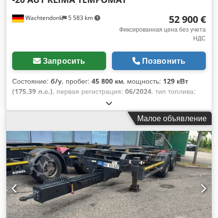
52 900 €
Wachtendonk
5 583 km
Фиксированная цена без учета
НДС
Запросить
Позвонить
Состояние:
б/у
, пробег:
45 800 км
, мощность:
129 кВт
(175,39 л.с.)
, первая регистрация:
06/2024
, тип топлива:
дизель
, общий вес:
3 500 кг
, цвет:
белый
, тип передачи:
автоматический
, класс выбросов:
Евро 6
, количество
Малое объявление
мест:
3
, объем грузового пространства:
13 м³
, длина
грузового отсека:
3 500 мм
, ширина пространства для
загрузки:
2 040 мм
, высота грузового отсека:
1 880 мм
,
Оборудование:
ABS, кондиционер, сажевый фильтр,
центральный замок, электронная программа
стабилизации (ESP)
,