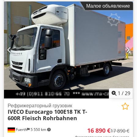
колесная база:
4 330 мм
, топливо:
дизель
, ёмкость
Малое объявление
топливного бака:
93 л
, цвет:
белый
, тип передачи:
механический
, количество передач:
6
, класс выбросов:
Евро 6
, длина грузового отсека:
4 170 мм
, ширина
пространства для загрузки:
1 650 мм
, высота грузового
отсека:
1 790 мм
, Год выпуска:
2022
, Оборудование:
ABS,
AdBlue, USB-порт, Блютуз, гидроусилитель руля,
кондиционер, круиз-контроль, навигационная система,
подогрев сиденья, противотуманные фары,
раздвижная дверь, система старт-стоп, центральный
замок, электрорегулировка стекол
,
1
/
29
Рефрижераторный грузовик
IVECO
Eurocargo 100E18 TK T-
600R Fleisch Rohrbahnen
16 890 €
Fuerth
5 550 km
17 890 €