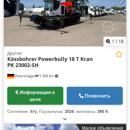
1
/
18
другое
Kässbohrer
Powerbully 18 T Kran
PK 23002-SH
Petershagen
5 390 km
Информация о
Позвонить
цене
Состояние:
б/у
, Год выпуска:
2026
, моточасы:
380 h
,
Малое объявление