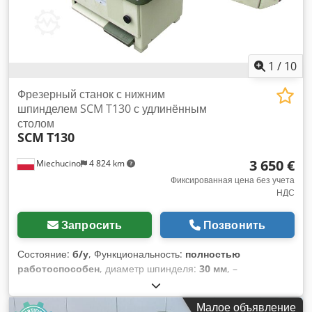
1
/
10
Фрезерный станок с нижним
шпинделем SCM T130 с удлинённым
столом
SCM
T130
3 650 €
Miechucino
4 824 km
Фиксированная цена без учета
НДС
Запросить
Позвонить
Состояние:
б/у
, Функциональность:
полностью
работоспособен
, диаметр шпинделя:
30 мм
, –
Итальянское производство – Сертификат CE – Длинные
столешницы ТЕХНИЧЕСКИЕ ХАРАКТЕРИСТИКИ: – Диаметр
Малое объявление