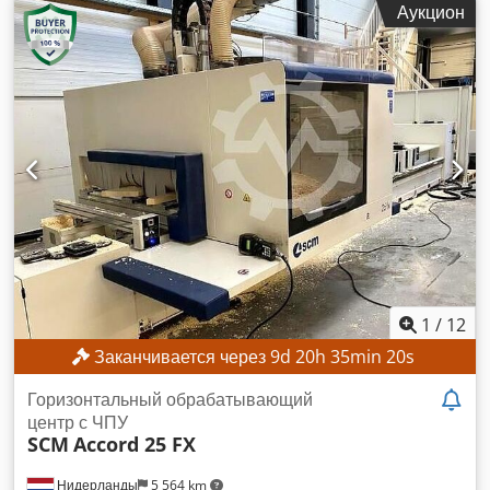
Аукцион
пневматическая регулировка 0-15 Поворотные радиусные
фрезы с пневматической регулировкой Свободное
пространство для установки дополнительных устройств
Очень хорошее состояние, полностью в рабочем
состоянии. Включая CE и полную документацию.
1
/
12
Заканчивается через
9
d
20
h
35
min
18
s
Горизонтальный обрабатывающий
центр с ЧПУ
SCM
Accord 25 FX
Нидерланды
5 564 km