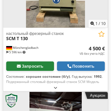
1
/
10
настольный фрезерный станок
SCM
T 130
4 500 €
Mönchengladbach
5 596 km
VB без учета НДС
Запросить
Позвонить
Состояние:
хорошее состояние (б/у)
, Год выпуска:
1992
,
Подержанный столовый фрезерный станок SCM Модель
T130N Год выпуска 1992 Размер стола 1200 x 730 мм
Высота стола 900 мм Сменный шпиндель Диаметр
Аукцион
шпинделя 30 мм Рабочая длина шпинделя 180 мм Ход
шпинделя 260 мм 230/30 мм Макс. диаметр инструмента
под столом 320x90 мм Точный регулируемый фрезерный