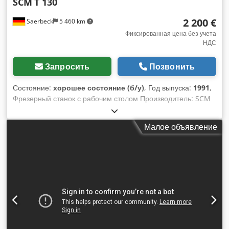
SCM
T 130
2 200 €
Saerbeck
5 460 km
Фиксированная цена без учета
НДС
Запросить
Позвонить
Состояние:
хорошее состояние (б/у)
, Год выпуска:
1991
,
Фрезерный станок с рабочим столом Производитель: SCM
Djdpszhlrrsfx Ahujkr Модель: T 130 Год выпуска: 1991
Стол: 1200 x 730 мм Мощность: 4 кВт Шпиндель: 30 мм
Малое объявление
Левое/правое вращение Включая автоподачу