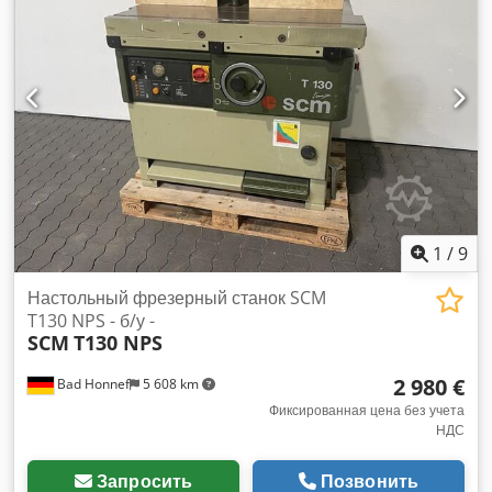
1
/
9
Настольный фрезерный станок SCM
T130 NPS - б/у -
SCM
T130 NPS
2 980 €
Bad Honnef
5 608 km
Фиксированная цена без учета
НДС
Запросить
Позвонить