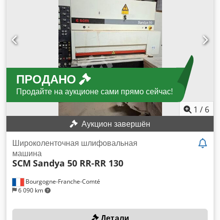
упор со стальными половинами Двигатель 4 кВт / 400 В
Обороты: 3-4,5-6-8-10.000 об/мин Правое / левое
вращение Патрубки для аспирации 2x120 мм Габариты
1200x810x900 мм Вес ок. 580 кг Dkjdjyx T Ixspfx Ahuor
ПРОДАНО
Продайте на аукционе сами прямо сейчас!
1
/
6
Аукцион завершён
Широколенточная шлифовальная
машина
SCM
Sandya 50 RR-RR 130
Bourgogne-Franche-Comté
6 090 km
Детали