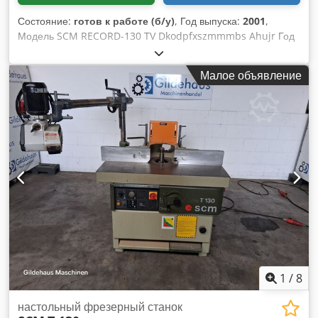
Состояние:
готов к работе (б/у)
, Год выпуска:
2001
,
Модель SCM RECORD-130 TV Dkodpfxszmmmbs Ahujr Год
выпуска 2001 Рабочий стол: 2930x1245 мм Шпиндель
HSK63F, мощность 11 кВт Векторная ось Лазер для
Малое объявление
позиционирования присосок 4 подъемных устройства
Транспортер для стружки 12 сменных устройств для
инструмента Фрезерный шпиндель для изготовления
корпусов или для пиления Сверлильный модуль F18
Зажимные приспособления
1
/
8
настольный фрезерный станок