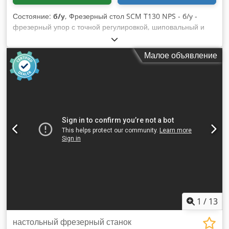
Состояние:
б/у
, Фрезерный стол SCM T130 NPS - б/у -
фрезерный упор с точной регулировкой, шиповальный и
долбежный стол, правое/левое вращение ----- Технические
данные ----- Размер стола: 1.080 x 750 мм, Диаметр
Малое объявление
шпинделя: 30 мм, Скорости:
3.000/4.500/6.000/7.000/10.000 об/мин, Диаметр патрубка
отсоса: 120 мм, Диаметр нижнего патрубка отсоса: 120 мм
Dkodpfjw Nv Nfox Ahuer
1
/
13
настольный фрезерный станок