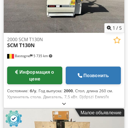
1
/
5
2000 SCM T130N
SCM
T130N
Bastogne
5 735 km
Информация о
Позвонить
цене
Состояние:
б/у
, Год выпуска:
2000
, Стол, длина 260 см.
Удлинитель стола. Двигатель, 7,5 кВт. Djdpszi Ewwsfx
Ahuekr Цифровое позиционирование. 5 скоростей. 380 В.
Малое объявление