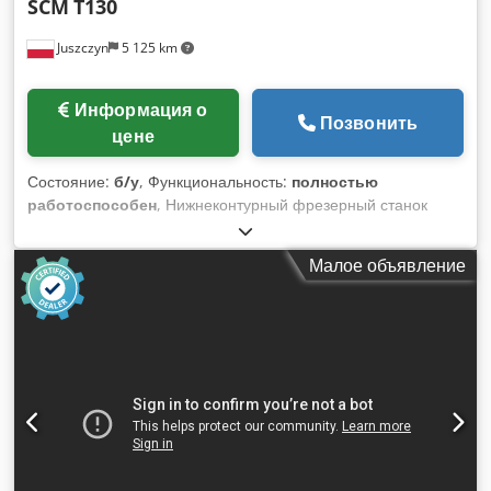
SCM
T130
Juszczyn
5 125 km
Информация о
Позвонить
цене
Состояние:
б/у
, Функциональность:
полностью
работоспособен
, Нижнеконтурный фрезерный станок
SCM T130 Диаметр шпинделя: 35 мм Общая длина
шпинделя: 160 мм Основной двигатель мощностью 5,5 кВт
Малое объявление
Dkjdpfxszakgms Ahusr Скорости шпинделя сменные
ремнём: 3000/4500/6000/7000/10000 об/мин Шпиндель с
левым и правым вращением Электрический подъём
шпинделя