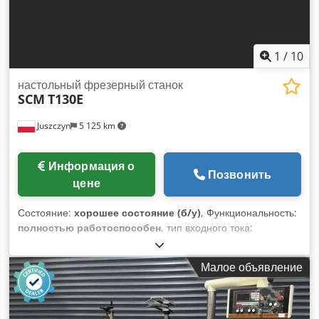
1
/
10
настольный фрезерный станок
SCM
T130E
Juszczyn
5 125 km
Информация о
Позвонить
цене
Состояние:
хорошее состояние (б/у)
, Функциональность:
полностью работоспособен
, тип входного тока:
трёхфазный
, диаметр шпинделя:
30 мм
, максимальная
частота вращения:
10 000 об/мин
, минимальная частота
Малое объявление
вращения (мин.):
3 000 об/мин
, тип регулировки высоты:
электрический
, длина фрезерного шпинделя:
140 мм
,
Нижнефрезерный станок SCM T130E Диаметр шпинделя 30
мм Длина шпинделя 140 мм Переменная скорость