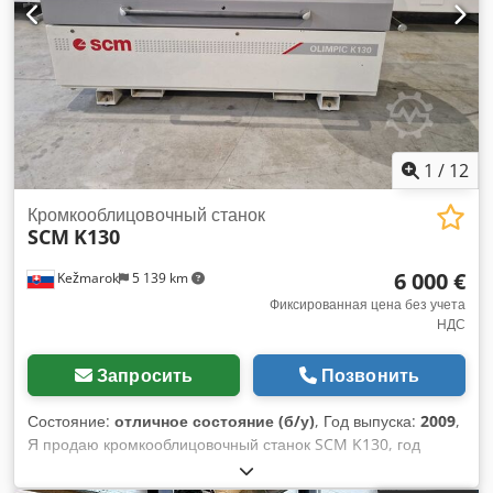
Регулировка скорости подачи с помощью вариатора
Сертификат CE Документация DTR Год выпуска: 2005
1
/
12
Кромкооблицовочный станок
SCM
K130
6 000 €
Kežmarok
5 139 km
Фиксированная цена без учета
НДС
Запросить
Позвонить
Состояние:
отличное состояние (б/у)
, Год выпуска:
2009
,
Я продаю кромкооблицовочный станок SCM K130, год
выпуска 2009. Конфигурация: кромкооблицовочный ЭВА
клей Djdpfxjt Ir Tpo Ahuokr Поперечные пилы