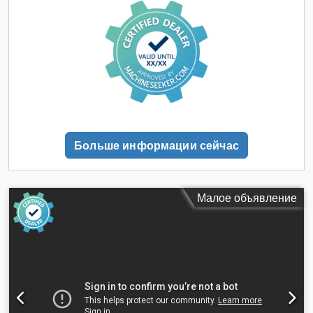
стола: с системой вкладышей Длина стола: 3060 мм
Ширина стола: 1240 мм Количество управляемых осей: 5
Сверлильный модуль Количество сверлильных модулей: 1
Место установки: сверху Вертикальные сверлильные
шпиндели: 12 Горизонтальные сверлильные шпиндели
(направление X): 4 Горизонтальные сверлильные шпиндели
(направление Y): 2 Общее количество сверлильных
шпинделей: 18 Фрезерный шпиндель Количество
фрезерных шпинделей: 1 Место установки: сверху
Управляемые оси: 5 Охлаждение шпинделя: жидкостное
Больше информации сейчас
Модуль для фрезерования пазов Количество модулей для
фрезерования пазов: 1 Место установки: сверху
Конструкция: стационарный модуль для фрезерования
пазов Направление фрезерования пазов: направление X
Малое объявление
ДАННЫЕ ОБ ОБОРУДОВАНИИ Мощность главного
электрошпинделя: 8,5 кВт Мощность двигателя фрезерного
шпинделя: 8,5 кВт Система управления: PC Control
Программное обеспечение: Xylog Plus Количество
вакуумных насосов: 1 Производительность одного насоса:
250 м³/ч КОМПЛЕКТАЦИЯ Маркировка CE Передние
защитные маты 16-позиционный магазин для инструментов
на обрабатывающей головке Автоматическая смена