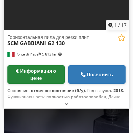
1
/
17
Горизонтальная пила для резки плит
SCM
GABBIANI G2 130
Ponte di Piave
5 813 km
Информация о
Позвонить
цене
Состояние:
отличное состояние (б/у)
, Год выпуска:
2018
,
Функциональность:
полностью работоспособен
, Длина
резки: 3200 мм Ширина резки / Глубина резки: 3200 мм
Высота резки: 130 мм Основная пильная группа Группа
подрезного диска 1 передний фиксированный воздушный
стол с направляющей 2 передних подвижных воздушных
стола Dodpozdqk Sofx Ahujkr Толкающая каретка с 11