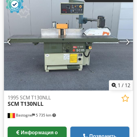
шпинделя: 30 мм – Высота шпинделя: 150 мм –
Максимальный диаметр инструмента: 350 мм – Пять
режимов частоты вращения: 3000 / 4500 / 6000 / 7000 / 10
000 об/мин – Регулировка по высоте – Электрический
тормоз – Мощность двигателя: 5,5 кВт Dksdpfx Ahjw Ip R
Heusr – Размер стола: 730 x 1200 мм – Два
вспомогательных стола: 410 x 670 мм – Высота стола от
основания: 925 мм – Диаметр патрубка: 2 x 120 мм –
Габариты машины (Д/Ш/В): 261 / 100 / 120 см – Вес: 800 кг
1
/
12
1995 SCM T130NLL
SCM
T130NLL
Bastogne
5 735 km
Информация о
Позвонить