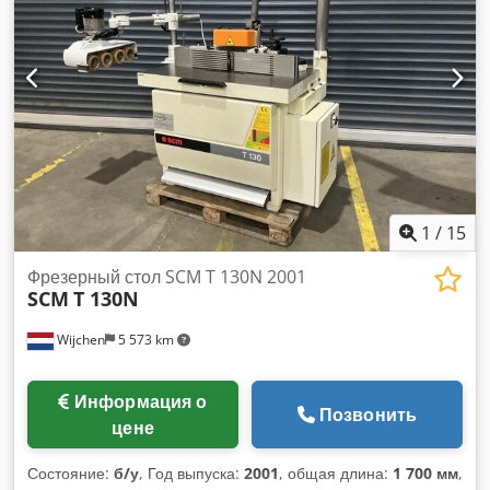
шпинделя 3000/4500/6000/7000/10000 об/мин Мощность
основного двигателя 7,5 кВт Электронная регулировка
высоты шпинделя с помощью переключателя Dkodpfx
Ahoxzylteusr 4-роликовая подача Регулировка скорости
подачи с помощью вариатора Сертификат CE Техническая
документация (DTR)
1
/
15
Фрезерный стол SCM T 130N 2001
SCM
T 130N
Wijchen
5 573 km
Информация о
Позвонить
цене
Состояние:
б/у
, Год выпуска:
2001
, общая длина:
1 700 мм
,