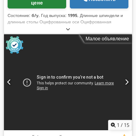
цене
Состояние:
б/у
, Год выпуска:
1995
, Длинные шпиндели и
длинные столы Оцифрованные оси Оцифрованная
направляющая 5 скоростей вращения Двигатель
мощностью 7,5 л.с. 380 В Переднее расширение стола
Малое объявление
Диаметр дрели 50 мм Новые подшипники шпинделя и
двигателя Новой двигательный тормоз Dodpfx Ajztk D
Dohuskr 4-роликовый тренировочный стенд
1
/
15