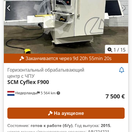
Мощность двигателя 2. Левый шпиндель: 11 кВт Мощность
двигателя 3. Правый шпиндель: 11 кВт Мощность двигателя
4. Верхний шпиндель: 7,5 кВт ОСОБЕННОСТИ СТАНКА
Габариты и вес Djdpfxjzrmpmo Ahuskr Габариты (Д x Ш x
В): 3250 x 1550 x 1500 мм Вес: 1800 кг КОМПЛЕКТАЦИЯ
Документация
1
/
15
Заканчивается через
9
d
20
h
55
min
18
s
Горизонтальный обрабатывающий
центр с ЧПУ
SCM
Cyflex F900
Нидерланды
5 564 km
7 500 €
На аукционе
Состояние:
готов к работе (б/у)
, Год выпуска:
2015
,
номер машины/транспортного средства:
AB/224221
,