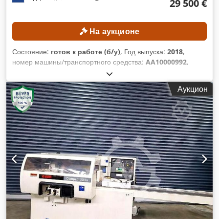
29 500 €
На аукционе
Состояние:
готов к работе (б/у)
, Год выпуска:
2018
,
номер машины/транспортного средства:
AA10000992
,
Функциональность:
полностью работоспособен
,
ТЕХНИЧЕСКИЕ ХАРАКТЕРИСТИКИ Длина стола: 5020 мм
Аукцион
Ширина стола: 1380 мм Рабочая область по оси X: 5020 мм
Рабочая область по оси Y: 1300 мм Рабочая область по оси
Z: 250 мм Ход по оси X: 5400 мм Ход по оси Y: 1650 мм Ход
по оси Z: 450 мм Векторная скорость по осям X/Y: 35 м/мин
Максимальная скорость по оси X: 25 м/мин (?) Скорость
быстрого перемещения по оси X: 90 м/мин (?)
Максимальная скорость по оси Y: 90 м/мин Максимальная
скорость по оси Z: 30 м/мин Количество фрезерных
головок: 2 шт. Система крепления инструмента: HSK-F63
Фрезерная головка 1 Управляемые оси: 3 шт. Частота
вращения шпинделя: 6000–18000 об/мин Мощность
главного двигателя: 15 кВт Фрезерная головка 2
Управляемые оси: 3 шт. Частота вращения шпинделя: 600–