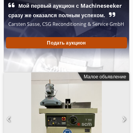
прижимами Консоль с интегрированным ПК "eye-M"
Мой первый аукцион с Machineseeker
Программное обеспечение: Maestro Cut Педаль
START/STOP Вес ок. 4150 кг Включено ПО для оптимизации
сразу же оказался полным успехом.
резки Доступно в сентябре 2026 года
Carsten Sasse, CSG Reconditioning & Service GmbH
Подать аукцион
Малое объявление