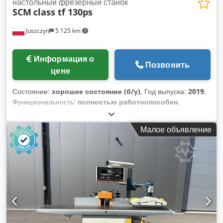
настольный фрезерный станок
SCM
class tf 130ps
Juszczyn
5 125 km
Информация о
Позвонить
цене
Состояние:
хорошее состояние (б/у)
, Год выпуска:
2019
,
Функциональность:
полностью работоспособен
,
Фрезерный станок с нижним расположением шпинделя
SCM TF130ps Диаметр шпинделя: 40 мм Продольный стол
Малое объявление
в рабочей поверхности Общая длина шпинделя: 180 мм
Основной двигатель мощностью 7 кВт Скорость вращения,
переключение ремнем: 3000/4500/6000/7000/10000 об/
мин Вращение шпинделя вправо и влево Ручное поднятие
шпинделя Техническая документация Год выпуска: 2019
Djdpszlw Rnsfx Ahuekr