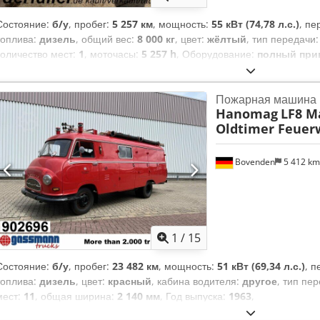
Состояние:
б/у
, пробег:
5 257 км
, мощность:
55 кВт (74,78 л.с.)
, пе
топлива:
дизель
, общий вес:
8 000 кг
, цвет:
жёлтый
, тип передачи
количество мест:
1
, моточасы:
5 257 h
, Оборудование:
полный при
Пожарная машина
Hanomag
LF8 Ma
Oldtimer Feuer
Bovenden
5 412 k
1
/
15
Состояние:
б/у
, пробег:
23 482 км
, мощность:
51 кВт (69,34 л.с.)
, 
топлива:
дизель
, цвет:
красный
, кабина водителя:
другое
, тип пе
мест:
11
, общая ширина:
2 140 мм
, Год выпуска:
1963
,