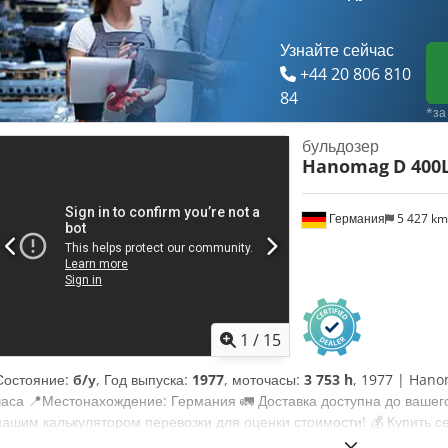
Узнайте сейчас
+44 20 806 810
84
*за
бульдозер
Hanomag
D 400
Германия
5 427 k
1
/
15
Состояние:
б/у
, Год выпуска:
1977
, моточасы:
3 753 h
, 1977 | Hano
часа 📍Местонахождение: Германия 🚛 Доставка доступна до вашего
нашим калькулятором перевозки для оценки стоимости! 💰 Купить с
свою цену. Оплата при доставке возможна за небольшую плату (треб