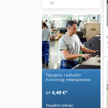
(2)
Продать radlader
hanomag немедленно
от
4,49 €
*
Узнайте сейчас