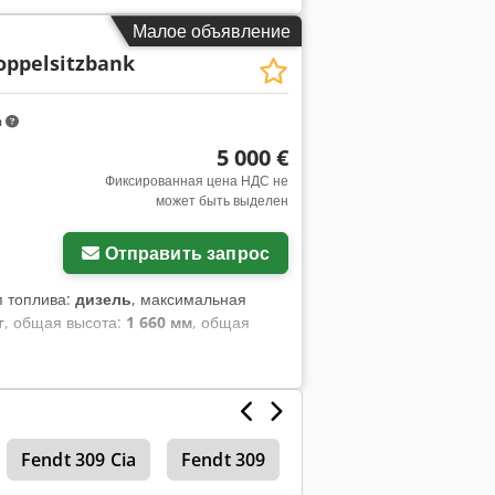
о ✅ 12 незначительных ℹ️ 2 недостатка
Малое объявление
оверке, дополнительные фото или
oppelsitzbank
иска дополнительной информации
ну и наши услуги: ✔
троительную площадку ✔ Гарантия
m
уетесь другой техникой? Мы
5 000 €
 операторов техники – всё доступно
Фиксированная цена НДС не
может быть выделен
Отправить запрос
ип топлива:
дизель
, максимальная
г
, общая высота:
1 660 мм
, общая
Fendt 309 Cia
Fendt 309
Fendt 308 Lsa
Др