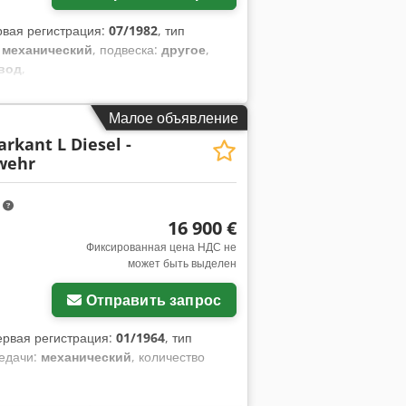
рвая регистрация:
07/1982
, тип
:
механический
, подвеска:
другое
,
вод
,
Малое объявление
rkant L Diesel -
wehr
m
16 900 €
Фиксированная цена НДС не
может быть выделен
Отправить запрос
первая регистрация:
01/1964
, тип
редачи:
механический
, количество