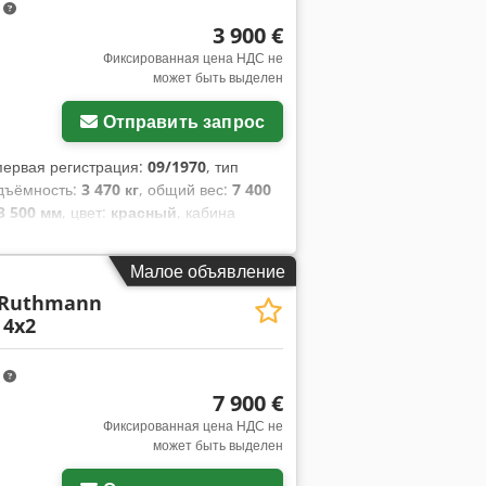
нты оплаты 🔄 Рассматриваете другие
m
ы для всех владельцев и операторов
3 900 €
Фиксированная цена НДС не
может быть выделен
Отправить запрос
 первая регистрация:
09/1970
, тип
одъёмность:
3 470 кг
, общий вес:
7 400
3 500 мм
, цвет:
красный
, кабина
количество мест:
2
, объем грузового
Малое объявление
 Ruthmann
 4x2
m
7 900 €
Фиксированная цена НДС не
может быть выделен