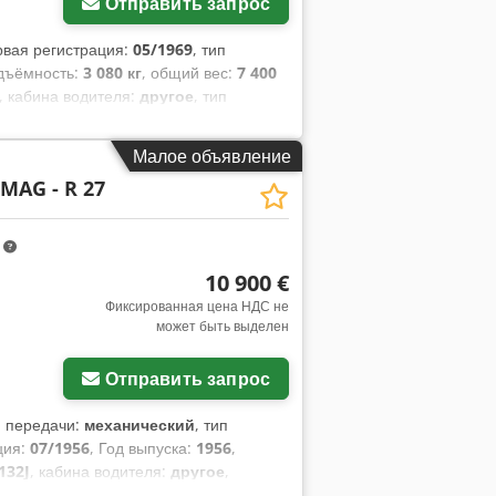
Отправить запрос
рвая регистрация:
05/1969
, тип
одъёмность:
3 080 кг
, общий вес:
7 400
, кабина водителя:
другое
, тип
ка:
5 000 мм
, ширина пространства для
Малое объявление
AG - R 27
m
10 900 €
Фиксированная цена НДС не
может быть выделен
Отправить запрос
п передачи:
механический
, тип
ция:
07/1956
, Год выпуска:
1956
,
 132J
, кабина водителя:
другое
,