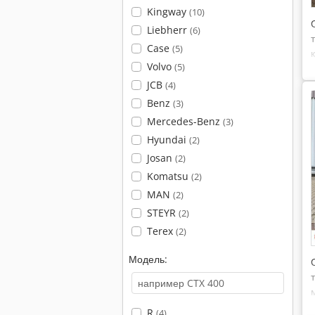
Kingway
(10)
Liebherr
(6)
Case
(5)
Volvo
(5)
JCB
(4)
Benz
(3)
Mercedes-Benz
(3)
Hyundai
(2)
Josan
(2)
Komatsu
(2)
MAN
(2)
STEYR
(2)
Terex
(2)
Модель:
R
(4)