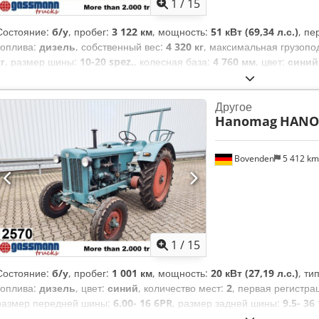
1
/
15
Состояние:
б/у
, пробег:
3 122 км
, мощность:
51 кВт (69,34 л.с.)
, пе
топлива:
дизель
, собственный вес:
4 320 кг
, максимальная грузоп
кг
, размер шины:
10-20 spez.
, колесная база:
4 760 мм
, цвет:
синий
передачи:
механический
, количество мест:
2
, длина грузового отсе
загрузки:
1 680 мм
, высота грузового отсека:
550 мм
,
Другое
Hanomag
HANOM
Bovenden
5 412 k
1
/
15
Состояние:
б/у
, пробег:
1 001 км
, мощность:
20 кВт (27,19 л.с.)
, ти
топлива:
дизель
, цвет:
синий
, количество мест:
2
, первая регистра
размер передней шины:
6.00- 16 6PR
, размер задней шины:
9.5- 36