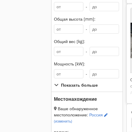
-
Общая высота [mm]:
-
Общий вес [kg]:
-
Мощность [kW]:
-
Показать больше
Местонахождение
Ваше обнаруженное
местоположение:
Россия
(изменить)
 Ducato
Ducato Случай
Fiat 780
Fiat 766
радиус: