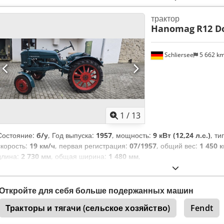
независимым экспертом 33 контрольные точки проверки: 19 одобрен
трактор
⚠️ 📌 Замечание инспектора: 📄 Хотите увидеть полный отчет о пр
Hanomag
R12 D
видео? Совет: Ссылка "29698 Equippo" часто используется для по
онлайн. Dsdszf H Rqspfx Akwock 💡 Почему стоит выбрать эту маши
Профессиональная комплексная инспекция ✔ Доставка прямо на с
Schliersee
5 662 k
возврата денег ✔ Безопасные и гибкие варианты оплаты 🔄 Интерес
предлагаем полезные инструменты и ресурсы для всех владельцев и
на нашей платформе.
1
/
13
Состояние:
б/у
, Год выпуска:
1957
, мощность:
9 кВт (12,24 л.с.)
, т
скорость:
19 км/ч
, первая регистрация:
07/1957
, общий вес:
1 450 к
длина:
2 730 мм
, общая ширина:
1 480 мм
,
Откройте для себя больше подержанных машин
Тракторы и тягачи (сельское хозяйство)
Fendt