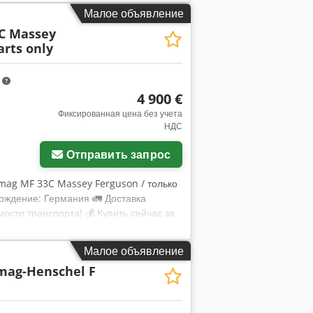
Малое объявление
C Massey
arts only
m
4 900 €
Фиксированная цена без учета
НДС
Отправить запрос
mag MF 33C Massey Ferguson / только
хождение: Германия 🚛 Доставка
ости транспорта! 💰 Купить сейчас за
нии за небольшую дополнительную
ено независимым экспертом 5
Малое объявление
стей ⚠️ 📌 Комментарий инспектора:
ag-Henschel F
лный отчет по осмотру, дополнительные
те ссылку "40580 Equippo". 💡 Почему
сионалами ✔ Доставка на рабочую