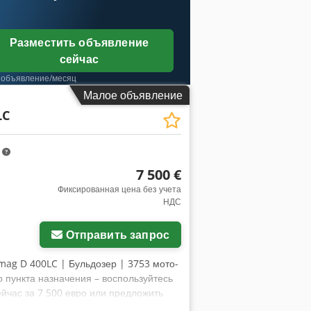
Разместить объявление
сейчас
 объявление/месяц
Малое объявление
LC
m
7 500 €
Фиксированная цена без учета
НДС
Отправить запрос
mag D 400LC | Бульдозер | 3753 мото-
 пункта назначения – воспользуйтесь
ейчас за 7 500 евро или предложить
ует одобрения)* 👷‍♂️ Осмотрено