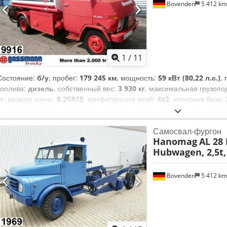
площадку ✔ Гарантия возврата денег ✔ Безопасные и гибкие вариа
Bovenden
5 412 k
варианты техники? Мы предлагаем полезные инструменты и ресурс
оборудования – они легко доступны на нашей платформе.
1
/
11
Состояние:
б/у
, пробег:
179 245 км
, мощность:
59 кВт (80,22 л.с.)
,
топлива:
дизель
, собственный вес:
3 930 кг
, максимальная грузоп
кг
, размер шины:
8.25R15
, конфигурация осей:
4x2
, колесная база:
водителя:
другое
, тип передачи:
механический
, подвеска:
сталь
, 
пространства:
5 м³
,
Самосвал-фургон
Hanomag
AL 28
Hubwagen, 2,5t,
Bovenden
5 412 k