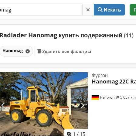
Искать
Radlader Hanomag купить подержанный
(11)
Hanomag
Удалить все фильтры
Фургон
Hanomag
22C R
Heilbronn
5 657 k
1
/
15