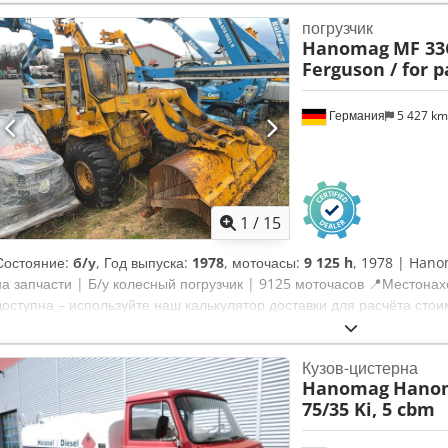
погрузчик
Hanomag
MF 33
Ferguson / for p
Германия
5 427 k
1
/
15
Состояние:
б/у
, Год выпуска:
1978
, моточасы:
9 125 h
, 1978 | Hano
на запчасти | Б/у колесный погрузчик | 9125 моточасов 📍Местона
доступна – используйте наш калькулятор доставки для расчёта стоим
4 900 EUR или сделать предложение. Возможна оплата при получе
плату (подлежит одобрению)* Dcsdpfx Akjy Iy N Uowek 👷‍♂️ Провер
Кузов-цистерна
инспекционных пунктов 5 утверждено ✅ 0 недочетов ℹ️ 0 неисправно
Hanomag
Hanom
Только для разбора на запчасти, не комплект 📄 Хотите увидеть по
75/35 Ki, 5 cbm
фотографии или видео? Совет: При поиске подробностей используй
выбирают эту машину и наш сервис: ✔ Тщательный осмотр профес