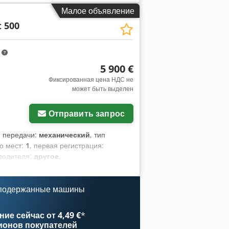
Малое объявление
t 500
m
5 900 €
Фиксированная цена НДС не
может быть выделен
Отправить запрос
п передачи:
механический
, тип
во мест:
1
, первая регистрация:
 водителя:
другое
,
 подержанные машины
ие сейчас от 4,49 €
*
ионов покупателей