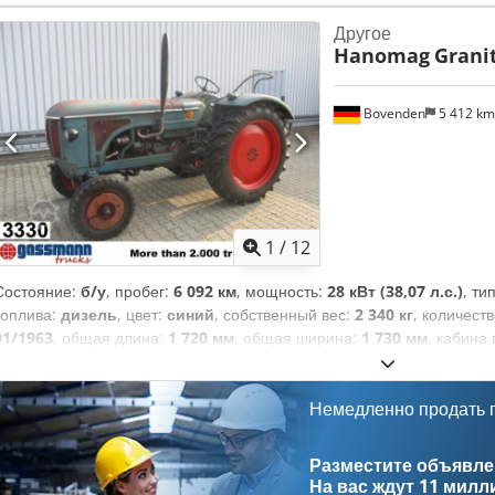
Другое
Hanomag
Grani
Bovenden
5 412 k
1
/
12
Состояние:
б/у
, пробег:
6 092 км
, мощность:
28 кВт (38,07 л.с.)
, ти
топлива:
дизель
, цвет:
синий
, собственный вес:
2 340 кг
, количест
01/1963
, общая длина:
1 720 мм
, общая ширина:
1 730 мм
, кабина
Немедленно продать
Разместите объявлен
На вас ждут
11 милл