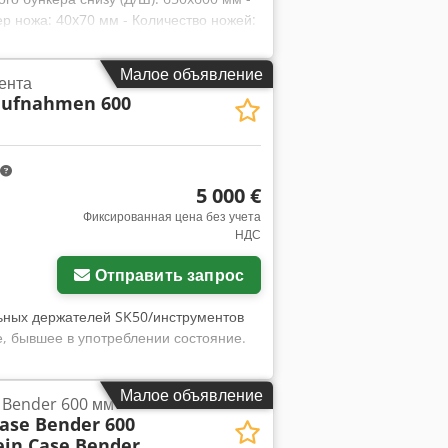
ер ножа: 40x70 мм - Количество ножей:
т - Габариты (Д/Ш/В): 1900x1450x1450
ое производство – Не перекрашен –
Малое объявление
ента
е фотографии Видео пуска машины:
aufnahmen 600
ена: 7 120 EUR по курсу 4,2 EUR (Цены
5 000 €
Фиксированная цена без учета
НДС
Отправить запрос
ьных держателей SK50/инструментов
ее, бывшее в употреблении состояние.
Малое объявление
e Bender 600 мм
Case Bender 600
ein Case Bender