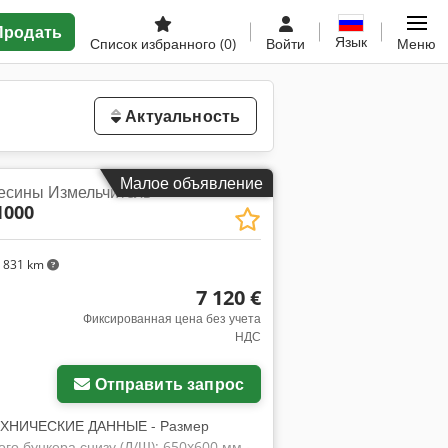
Продать
Язык
Список избранного
(0)
Войти
Меню
Актуальность
Малое объявление
есины Измельчитель
1000
 831 km
7 120 €
Фиксированная цена без учета
НДС
Отправить запрос
ТЕХНИЧЕСКИЕ ДАННЫЕ - Размер
ого бункера снизу (Д/Ш): 650x600 мм -