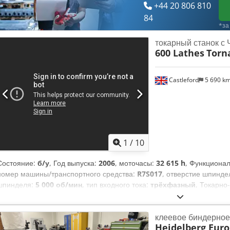
+44 20 806 810
84
*за
токарный станок с
600 Lathes
Torn
Castleford
5 690 k
1
/
10
Состояние:
б/у
, Год выпуска:
2006
, моточасы:
32 615 h
, Функциона
номер машины/транспортного средства:
R7S017
, отверстие шпинде
шпинделя:
5 000 об/мин
, тип входного тока:
трёхфазный
, Токарно
Tornado T8MSY ОБЩАЯ СТОИМОСТЬ: 15 000 фунтов стерлингов + НД
Lathes Модель: Tornado T8MSY Год выпуска: 2006 Система управл
клеевое биндерное
номер: R7S017 Местонахождение: Dynomec, Каслфорд, Западный
Heidelberg Euro
обрабатываемого прутка: 65 мм Обзор и технические характеристик