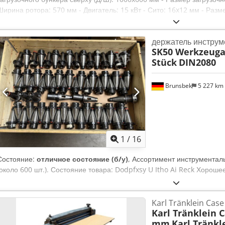
Ширина ротора: 570 мм - Двигатель: 15 кВт - Сито: 16x12 мм - Разм
18 шт. - Автореверс - Прижимной лоток - Двигатель насоса: 0,75 кВ
мм - Вес: 1040 кг Dcjdozmgkgopfx Ai Rok ПРЕИМУЩЕСТВА – Немецк
держатель инструм
Очень хорошее состояние – Б/у рубительная машина Оригинальны
SK50 Werkzeug
youtube.com/watch?v=fSKMkMPlp-8 Нетто-цена: 29 900 PLN Нетто-ц
Stück
DIN2080
могут меняться при значительных колебаниях курса)
Brunsbek
5 227 km
1
/
16
Состояние:
отличное состояние (б/у)
, Ассортимент инструментал
(около 600 шт.). Состояние товара: Dodpfxsy U Itho Ai Reck Хорош
Karl Tränklein Cas
Karl Tränklein 
mm
Karl Tränkl