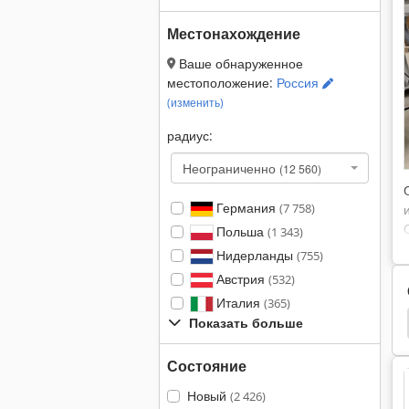
Местонахождение
Ваше обнаруженное
местоположение:
Россия
(изменить)
радиус:
Неограниченно
(12 560)
Германия
(7 758)
Польша
(1 343)
Нидерланды
(755)
Австрия
(532)
Италия
(365)
Protec Boxer 111
Поворотный Сварочный Стол
Показать больше
Состояние
Новый
(2 426)