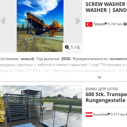
SCREW WASHER
положения) • Редуктор давления с манометром • Клапан управлени
WASHER | SAND
Быстроразъемные пневматические соединения • Запорный клапан (
вертикального или горизонтального монтажа • Плавная и контроли
Турция
5 741 km
1
/
6
Состояние:
новый
, Год выпуска:
2026
, Функциональность:
полност
продукты сделаны с заботой и имеют гарантию 1 год! *Установка 
Модель: FABO HY-600 - Тип: Двухспиральная шнековая мойка - Произ
Размер: 1400 x 6650x1800 мм - Размер шнека: Ø 600x6000 мм - Скоро
кВт Усиленный Gamak Dedey H Aizjpfx Ai Rock - Расход воды: 55-20
рамы для штор
защитные кожухи. ДЛЯ ПОЛУЧЕНИЯ ДОПОЛНИТЕЛЬНОЙ ИНФОРМ
600 Stk. Transpo
НАМ!!!
Rungengestelle 
Aumühle
5 517 km