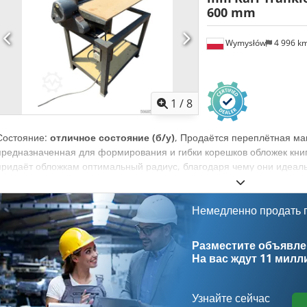
600 mm
Wymysłów
4 996 k
1
/
8
Состояние:
отличное состояние (б/у)
, Продаётся переплётная ма
предназначенная для формирования и гибки корешков обложек книг
придаёт обложкам оптимальный радиус, благодаря чему они идеаль
Dodpfxjziwnbs Ai Rock Машина оснащена регулируемыми валками, 
разной толщине обложек. Прочная чугунная конструкция обеспечив
долговечность. Технические данные: Производитель: Karl Tränklein
Немедленно продать
формирования корешков Рабочая ширина: около 600 мм Регулиров
чугунная конструкция Электропривод Рабочий стол Состояние: б/у 
Разместите объявлен
твёрдом переплёте, переплётные мастерские, типографии, полигр
На вас ждут
11 милл
альбомов, каталогов и переплётов.
Узнайте сейчас