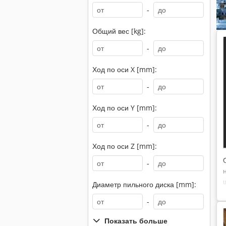
-
Общий вес [kg]:
-
Ход по оси X [mm]:
-
Ход по оси Y [mm]:
-
Ход по оси Z [mm]:
-
Диаметр пильного диска [mm]:
-
Показать больше