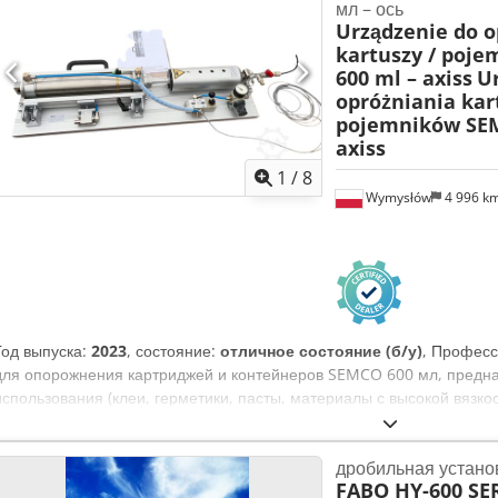
мл – ось
Продается в том состоянии, в котором находится. • Осмотр: Насто
Urządzenie do o
станка в рабочем состоянии на территории Dynomec Ltd, Западны
kartuszy / poj
покупке, чтобы покупатели могли полностью осмотреть станок и убе
600 ml – axiss
U
проводится только по предварительной договоренности. • Гарантия:
opróżniania kar
явных или подразумеваемых. • Доступность: Данный товар размеще
pojemników SEM
за собой право снять это объявление в любое время. Контактная 
axiss
дополнительной информации, пожалуйста, свяжитесь с нами напрям
предоставлен счет-фактура с НДС. Dedezr Ngnspfx Ai Rock
1
/
8
Wymysłów
4 996 k
Год выпуска:
2023
, состояние:
отличное состояние (б/у)
, Професс
для опорожнения картриджей и контейнеров SEMCO 600 мл, предн
использования (клеи, герметики, пасты, материалы с высокой вязко
Производитель: axiss GmbH (Германия) • Модель: 9110 / B-SEMCO60
Серийный номер: 514 • Стандарт качества: DIN EN ISO 9001:2015 •
дробильная устано
Dcedpoyc Nzujfx Ai Rek • Пневматическое опорожнение картриджей
FABO HY-600 SER
на монтажной плите из алюминиевого профиля • Поршневой узел с 