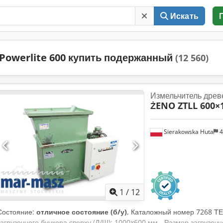
Искать
Powerlite 600 купить подержанный
(12 560)
Измельчитель древ
ŻENO ZTLL 600×
Sierakowska Huta
4
1
/
12
Состояние:
отличное состояние (б/у)
, Каталожный номер 7268 
загрузочного бункера сверху (Д/Ш): 1000x600 мм - Размер загрузочн