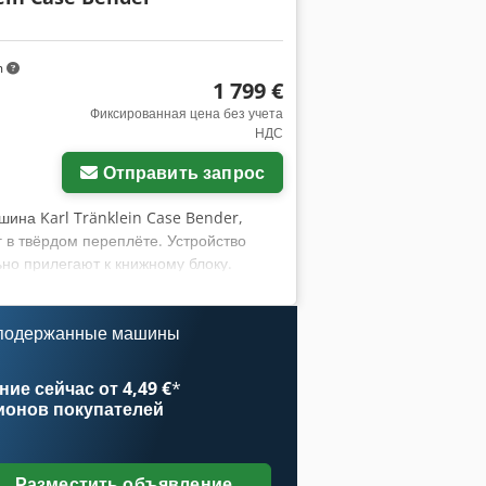
m
1 799 €
Фиксированная цена без учета
НДС
Отправить запрос
шина Karl Tränklein Case Bender,
 в твёрдом переплёте. Устройство
но прилегают к книжному блоку.
что позволяет адаптироваться к
ает высокую точность работы и
 Тип: Case Bender / машина для
 подержанные машины
ка прижима валков Стабильная
Применение: производство книг в
ие сейчас от 4,49 €
*
афические предприятия, производство
ионов покупателей
Разместить объявление