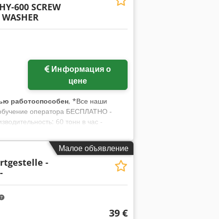
HY-600 SCREW
я направлением работы •
 WASHER
безопасность) • Возможность
руемая работа
Информация о
цене
ью работоспособен
, *Все наши
и обучение оператора БЕСПЛАТНО -
водительность: 60 тонн в час -
сть: 22 об/мин - Двигатель: 2 x 5,5
5 m3 - Включая шасси, двигатель и
Малое объявление
АЦИИ, ПОЖАЛУЙСТА, ЗВОНИТЕ
rtgestelle -
-
39 €