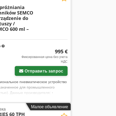
ятельно рекомендуется провести осмотр
próżniania
й Йоркшир, перед принятием решения о
emników SEMCO
диться в его состоянии. Осмотр
rządzenie do
 Продается без каких-либо гарантий,
tuszy /
н на других площадках; мы оставляем
CO 600 ml –
информация: Для получения
ую. К станку может быть
m
995 €
Фиксированная цена без учета
НДС
Отправить запрос
иональное пневматическое устройство
азначенное для промышленного
стью). Данные производителя: •
0-PN-KM-F • Год выпуска: 2023 •
 Маркировка CE Техническое описание:
Малое объявление
вка
 SEMCO 600 мл • Прочная конструкция
IES 60 TPH
прозрачной втулкой (контроль