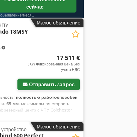
сейчас
 объявление/месяц
Малое объявление
 ЧПУ
ado T8MSY
m
17 511 €
EXW Фиксированная цена без
учета НДС
Отправить запрос
льность:
полностью работоспособен
,
ля:
65 мм
, максимальная скорость
-фрезерный центр с ЧПУ Colchester
С Производитель: Colchester / 600
ения: ЧПУ FANUC 18i-TB Серийный
Малое объявление
 устройство
 Йоркшир Максимальный диаметр
bind 600
Perfect
и станка • Конфигурация: Токарно-