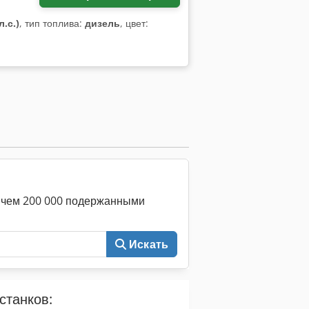
л.с.)
, тип топлива:
дизель
, цвет:
е чем 200 000 подержанными
Искать
станков: