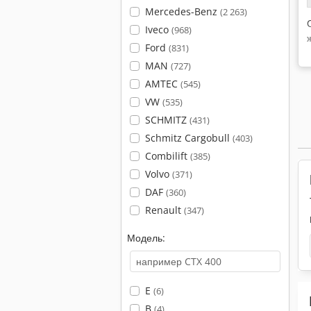
Mercedes-Benz
(2 263)
Iveco
(968)
Ford
(831)
MAN
(727)
AMTEC
(545)
VW
(535)
SCHMITZ
(431)
Schmitz Cargobull
(403)
Combilift
(385)
Volvo
(371)
DAF
(360)
Renault
(347)
Модель:
E
(6)
B
(4)