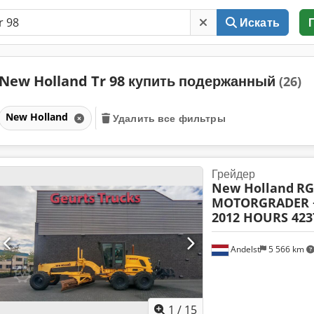
Искать
New Holland Tr 98 купить подержанный
(26)
New Holland
Удалить все фильтры
Грейдер
New Holland
RG
MOTORGRADER +
2012 HOURS 423
Andelst
5 566 km
1
/
15