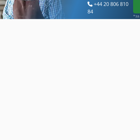
+44 20 806 810
84
*за