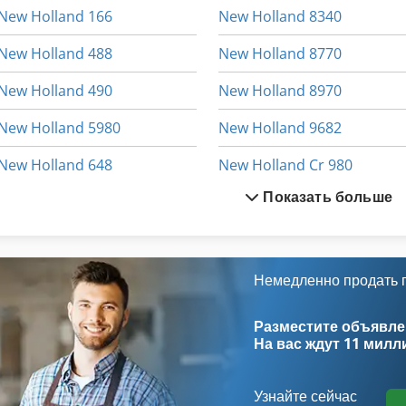
New Holland 166
New Holland 8340
New Holland 488
New Holland 8770
New Holland 490
New Holland 8970
New Holland 5980
New Holland 9682
New Holland 648
New Holland Cr 980
Показать больше
New Holland 7740
New Holland D 1010
New Holland 7840
New Holland E 80
New Holland 790
New Holland E 80 Msr
Немедленно продать
New Holland 8060
New Holland T 8040
Разместите объявлен
На вас ждут
11 милл
Узнайте сейчас