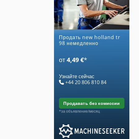
Продать new holland tr
98 немедленно
от
4,49 €
*
Узнайте сейчас
+44 20 806 810 84
продавать без комиссии
*за объявление/месяц