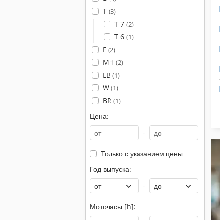
T
(3)
T 7
(2)
T 6
(1)
F
(2)
MH
(2)
LB
(1)
W
(1)
BR
(1)
Цена:
-
Только с указанием цены
Год выпуска:
-
Моточасы [h]: