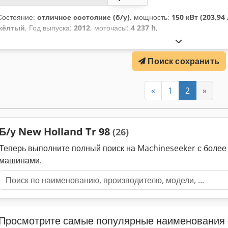
Состояние:
отличное состояние (б/у)
, мощность:
150 кВт (203,94 
жёлтый
, Год выпуска:
2012
, моточасы:
4 237 h
,
Поиск сохранить
«
1
2
»
Б/у New Holland Tr 98
(26)
Теперь выполните полный поиск на Machineseeker с боле
машинами.
Просмотрите самые популярные наименования 