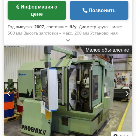
Информация о
Позвонить
цене
Год выпуска:
2007
, состояние:
б/у
, Диаметр круга – макс.
500 мм Высота заготовки – макс. 200 мм Установочная
высота: 200 мм Система управления: Siemens Simatic
MultiPanel Масса станка: около 7,3 т Габаритные размеры:
Малое объявление
около 3900x1800x3300 мм Максимальный внешний
диаметр заготовки: 500 мм Максимальная высота
заготовки: 200 мм Минимальный внутренний диаметр
заготовки: 60 мм Сила прижатия внутреннего прижимного
кольца: 120 кН Сила прижатия внешнего прижимного
кольца: 240 кН Chedpfx Aeyan Nxjansa Растолкающая сила
разжимного дорна: 60 кН Сила выталкивания: 800 кН
Производительность насоса для подачи закалочного масла
(базовая комплектация): 750 л/мин Объем резервуара для
закалочного масла: около 2000 литров Объем резервуара
для гидравлического масла: 400 литров Рабочее давление
пневматической системы: 6 бар