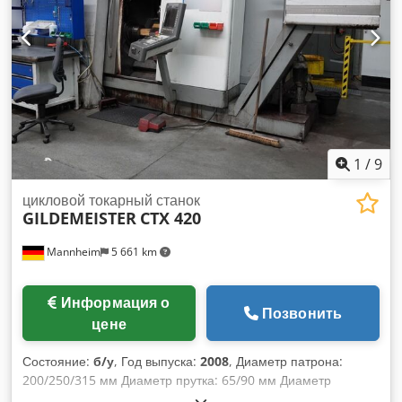
высота: 1200 мм
1
/
9
цикловой токарный станок
GILDEMEISTER
CTX 420
Mannheim
5 661 km
Информация о
Позвонить
цене
Состояние:
б/у
, Год выпуска:
2008
, Диаметр патрона:
200/250/315 мм Диаметр прутка: 65/90 мм Диаметр
отверстия шпинделя: 79/100 мм Система управления: