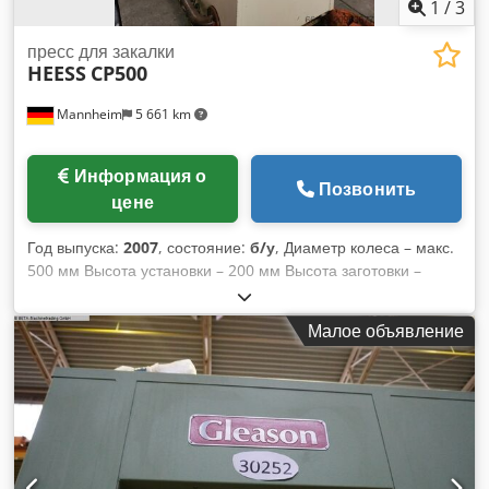
1
/
3
пресс для закалки
HEESS
CP500
Mannheim
5 661 km
Информация о
Позвонить
цене
Год выпуска:
2007
, состояние:
б/у
, Диаметр колеса – макс.
500 мм Высота установки – 200 мм Высота заготовки –
макс. 200 мм Система управления: Siemens Simatic
MultiPanel Масса станка – ок. 6 т Габаритные размеры – ок.
Малое объявление
4000x1700x3250 мм Максимальный внешний диаметр
заготовки: 500 мм Максимальная высота заготовки: 200 мм
Минимальный внутренний диаметр заготовки: 60 мм
Усилие прижатия внутреннего прижимного кольца: 120 кН
Усилие прижатия внешнего прижимного кольца: 240 кН
Cedpfx Aoyan N Ssaneha Распирающее усилие
расширительного дорна: 60 кН Выталкивающее усилие: