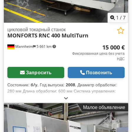
1
/
7
цикловой токарный станок
MONFORTS
RNC 400 MultiTurn
15 000 €
Mannheim
5 661 km
Фиксированная цена без учета
НДС
Запросить
Позвонить
Состояние:
б/у
, Год выпуска:
2008
, Диаметр обработки:
280 мм Длина обработки: 600 мм Система управления:
Fanuc, серия 32i, модель A Диаметр обрабатываемых
деталей: 280 мм Codpezrzw Ssfx Aansha Длина
Малое объявление
обрабатываемых деталей: 600 мм