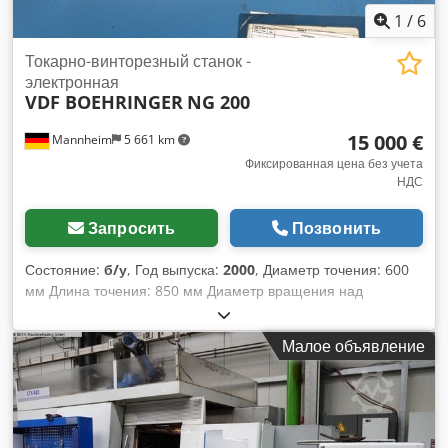
1
/
6
Токарно-винторезный станок -
электронная
VDF BOEHRINGER
NG 200
15 000 €
Mannheim
5 661 km
Фиксированная цена без учета
НДС
Запросить
Позвонить
Состояние:
б/у
, Год выпуска:
2000
, Диаметр точения: 600
мм Длина точения: 850 мм Диаметр вращения над
суппортом: 290 мм Управление: Siemens 840D Длина
точения: 850 мм Диаметр точения над столом: 600 мм Ось
Малое объявление
X: 220 мм Ось Z: 950 мм Управление: Siemens 840D
Chodeydfpdopfx Aanja Частота вращения: 0–4500 об/мин
Инструментальная револьверная голова: 2 шт. Отверстие
шпинделя: 65 мм Диаметр вращения: 290 мм Скорость
подачи X/Y: 25 м/мин Быстрый ход X/Z: 25 м/мин Рабочая