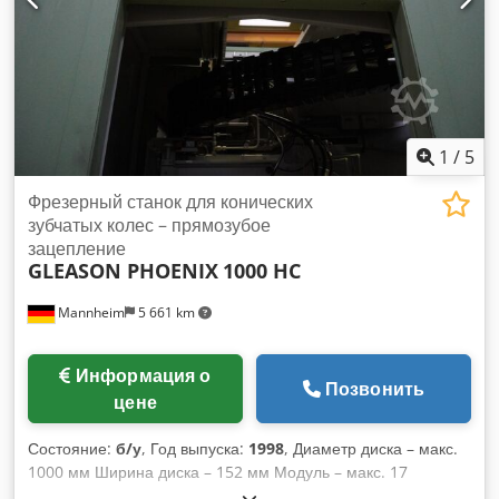
800 кН Производительность насоса для подачи закалочного
масла (базовая комплектация): 750 л/мин Объем
резервуара для закалочного масла закалочной машины: ок.
2000 литров Объем резервуара для гидравлического
масла: 400 литров Рабочее давление пневматической
системы: 6 бар
1
/
5
Фрезерный станок для конических
зубчатых колес – прямозубое
зацепление
GLEASON PHOENIX
1000 HC
Mannheim
5 661 km
Информация о
Позвонить
цене
Состояние:
б/у
, Год выпуска:
1998
, Диаметр диска – макс.
1000 мм Ширина диска – 152 мм Модуль – макс. 17
Диаметр диска – макс. 1000 мм Система управления