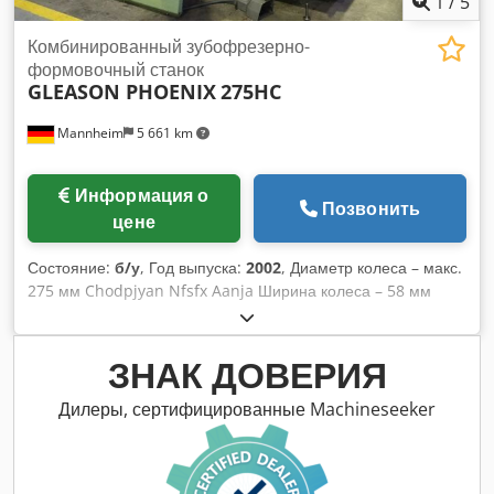
1
/
5
Комбинированный зубофрезерно-
формовочный станок
GLEASON PHOENIX
275HC
Mannheim
5 661 km
Информация о
Позвонить
цене
Состояние:
б/у
, Год выпуска:
2002
, Диаметр колеса – макс.
275 мм Chodpjyan Nfsfx Aanja Ширина колеса – 58 мм
Модуль – макс. 10 Модуль – мин. 0,5 Система управления
Siemens Sinumerik 840D Масса станка – ок. 9,5 т
Габаритные размеры – ок. 3800x2600x2550 мм
ЗНАК ДОВЕРИЯ
Максимальный диаметр колеса: 275 мм Модуль +: 10
Модуль -: 0.5 Система ЧПУ Макс. частота вращения
Дилеры, сертифицированные Machineseeker
шпинделя: 1200 об/мин Макс. ширина колеса: 58 мм