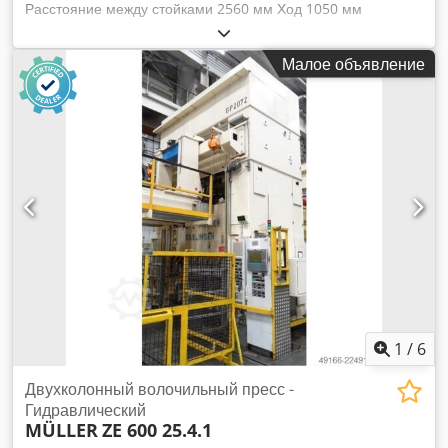
Расстояние между стойками 2560 мм Ход 1050 мм
Расстояние стол/ползун, ход вверх 1870 мм Размер стола
2500 x 1730 мм Давление пуансона в столе 300 т Ход
Малое объявление
пуансона в столе 395 мм Площадь пуансона в столе 2300 x
1300 мм Площадь ползуна 2500 x 1730 мм Давление
пуансона в ползуне 63 т Ход пуансона в ползуне 150 мм
Боковой проход между стойками 1000 мм Объем масла
4300 л Мощность привода 200,0 кВт Csdszrpt Ijpfx Aanoha
Габариты (ШxГxВ) 4,1 x 2,8 x 10,0 м Высота над полом 7,0
м Год выпуска 1974 Капитальный ремонт 2005: прежняя
модель BZE 800, модернизирована производителем до ZE
800 с новым ползуном и новым цилиндром С
маслогидравлическим приводом, гидравлически
управляемым выталкивающим подушками в столе и
ползуне Демонтирована и на хранении — видео у
продавца до демонтажа имеется
1
/
6
Двухколонный волочильный пресс -
Гидравлический
MÜLLER
ZE 600 25.4.1