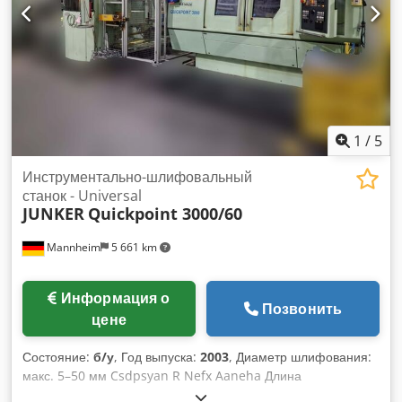
с макс. 12000 об/мин Диаметр подшипника шпинделя: 90
мм Время раскрутки: 0-10 000 об/мин, примерно 0,8 с Ход
по оси X: 600 мм Ход по оси Y (при смене положения): 600
(875) мм Ход по осям Z1 и Z2: 500 мм Система смены
инструмента: автоматическая Шпиндель для инструмента:
HSK 80 Количество мест для инструментов: 70 Макс.
диаметр инструмента: 90 мм Макс. длина инструмента: 540
мм Макс. вес инструмента: 10 кг Chedpfeyan Sasx Aanja
1
/
5
Макс. нагрузка на магазин: 350 кг
Инструментально-шлифовальный
станок - Universal
JUNKER
Quickpoint 3000/60
Mannheim
5 661 km
Информация о
Позвонить
цене
Состояние:
б/у
, Год выпуска:
2003
, Диаметр шлифования:
макс. 5–50 мм Csdpsyan R Nefx Aaneha Длина
шлифования: 350 мм Длина заготовки: 50–300 мм Диаметр: