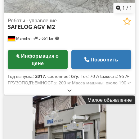
1
/
1
Роботы - управление
SAFELOG
AGV M2
Mannheim
5 661 km
Информация о
Позвонить
цене
Год выпуска:
2017
, состояние:
б/у
, Ток: 70 А Емкость: 95 Ач
ГРУЗОПОДЪЕМНОСТЬ: 200 кг Масса машины: около 190 кг
Габаритные размеры: около 1420x450x260 мм Благодаря
системе из подъемных штифтов и защелки в сочетании с
Малое объявление
RFID-считывателем для распознавания тележек, их можно
автоматически подключать и отключать. Chodpsyapfnsfx
Aanea Максимальная тяговая нагрузка составляет около
1500 кг. Возможны движение вперед и назад. 7-дюймовый
сенсорный дисплей для удобства управления. Напряжение
питания AGV: 24 В постоянного тока Напряжение питания