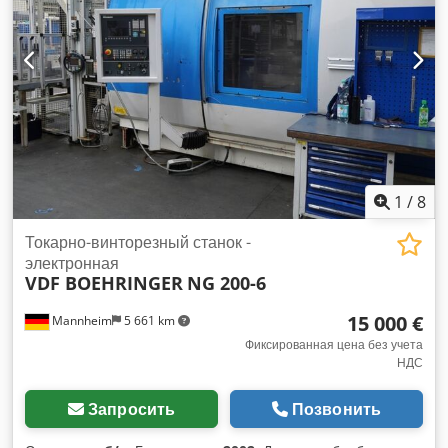
чаще всего DIN 55026 A6 / конус ISO Ход оси X: около 220
мм Ход оси Z: около 950 мм Скорость подачи: около 25 м/
мин Оснастка и комплектация Револьверная головка: чаще
всего 2 головки с ~12 местами для инструментов
Приводные инструменты: возможны в зависимости от
комплектации Задняя бабка: опционально, часто с ЧПУ
(SK30)
1
/
8
Токарно-винторезный станок -
электронная
VDF BOEHRINGER
NG 200-6
15 000 €
Mannheim
5 661 km
Фиксированная цена без учета
НДС
Запросить
Позвонить