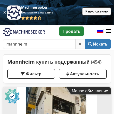
Machineseeker
К приложению
Бесплатно в магазине
Продать
Искать
Mannheim купить подержанный
(454)
Фильтр
Актуальность
Малое объявление