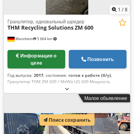
1
/
8
Гранулятор, одновальный шредер
THM Recycling Solutions
ZM 600
Mannheim
5 664 km
Информация о
Позвонить
цене
Год выпуска:
2017
, состояние:
готов к работе (б/у)
,
Гранулятор THM ZM 600 / MeWa UG 600 Мощность
привода: 55 кВт Длина ротора: 600 мм Диаметр ротора:
приблизительно 480 мм Количество ножей: 18 ножей
Малое объявление
ротора и 3 статорных ножа Скорость вращения ротора:
Машина может работать с 4 различными скоростями
вращения, в зависимости от необходимости: 257 об/мин /
317 об/мин / 343 об/мин / 422 об/мин. Вес: приблизительно
Поиск сохранить
5500 кг Chedpfx Aaezhg Eyjnoa Шкаф управления
абсолютно новый (оригинальный, от THM recycling