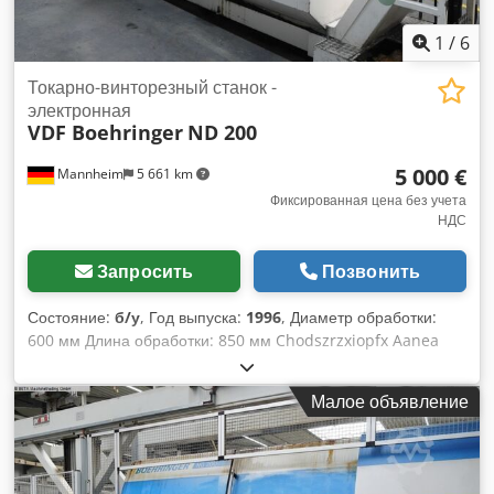
1
/
6
Токарно-винторезный станок -
электронная
VDF Boehringer
ND 200
5 000 €
Mannheim
5 661 km
Фиксированная цена без учета
НДС
Запросить
Позвонить
Состояние:
б/у
, Год выпуска:
1996
, Диаметр обработки:
600 мм Длина обработки: 850 мм Chodszrzxiopfx Aanea
Максимальный диаметр обработки над суппортом: 434 мм
Система управления: Siemens Sinumerik 840D Общая
Малое объявление
потребляемая мощность: 54 кВт Масса станка: около 10 т
Габаритные размеры: около 6000x2800 мм Скорость
вращения шпинделя (макс.): около 0–4500 об/мин Диаметр
отверстия шпинделя: около 65 мм Конусность шпинделя: