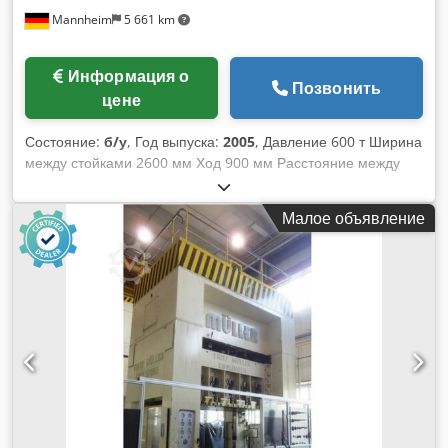
Mannheim
5 661 km
Информация о
Позвонить
цене
Состояние:
б/у
, Год выпуска:
2005
, Давление 600 т Ширина
между стойками 2600 мм Ход 900 мм Расстояние между
столом и ползуном, при полностью поднятом ходе и
поднятой регулировке, 1600 мм Размер стола 2500 x 1730
Малое объявление
мм Усилие вытяжной подушки в столе 250 т Ход вытяжной
подушки в столе 400 мм Площадь вытяжной подушки в
столе 2300 x 1300 мм Усилие вытяжной подушки в ползуне
63 т Ход вытяжной подушки в ползуне 160 мм Площадь
вытяжной подушки в ползуне 1900 x 1300 мм Площадь
ползуна 2500 x 1730 мм Боковой проход между стойками
1100 мм Объем масла 3500 л Мощность привода 200,0 кВт
Габаритные размеры (ШxГxВ) 4,1 x 2,8 x 9,6 м
Cjdpezrptzofx Aanjha Высота над уровнем пола 6,4 м Год
выпуска 1974 - Капитальный ремонт 2005: полностью
новый шкаф управления с системой Siemens S7 и