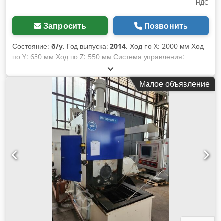
НДС
Запросить
Позвонить
Состояние:
б/у
, Год выпуска:
2014
, Ход по X: 2000 мм Ход
по Y: 630 мм Ход по Z: 550 мм Система управления:
Siemens 840 D Общая потребляемая мощность: 7,5 - 22,5
кВт Вес станка: ок. 10,5 т Максимальная нагрузка на стол: 1
Малое объявление
000 кг на метр длины стола Диапазон перемещения: Ось X:
2000 мм Ось Y: 630 мм Ось Z: 550 мм Диапазон скоростей
до: 12 000 об/мин Максимальный крутящий момент: 140
Нм Сверлильная способность: в среднем 42 мм (сменная
пластина) Фрезерная производительность: 600 см³/мин
Количество инструментальных позиций: 24 Тип держателя
инструмента: HSK A 63 DIN 69893 Максимальный диаметр
инструмента: 75 мм Диаметр инструмента при свободных
соседних ячейках: макс. 160 мм Chjdpfxsyan Rco Aanea
Максимальная длина инструмента: 320 мм Максимальный
вес инструмента: 8 кг (макс. нагрузка магазина = 100 кг)
Время смены инструмента: ок. 1,5 с (в зависимости от
системы управления)