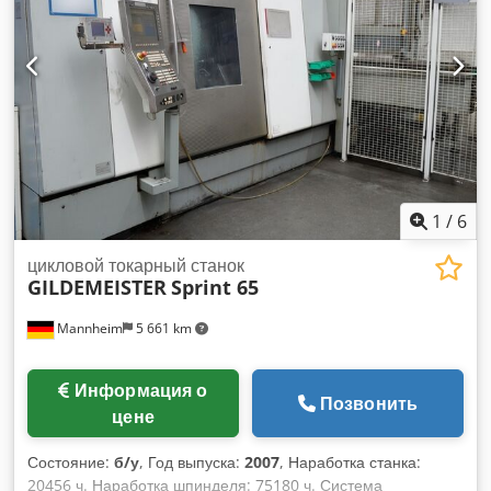
1
/
6
цикловой токарный станок
GILDEMEISTER
Sprint 65
Mannheim
5 661 km
Информация о
Позвонить
цене
Состояние:
б/у
, Год выпуска:
2007
, Наработка станка:
20456 ч. Наработка шпинделя: 75180 ч. Система