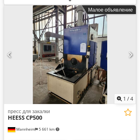
Fanuc, серия 150 M Общая потребляемая мощность – 75
Малое объявление
кВт Масса станка – ок. 29,5 т Макс. диаметр обработки:
1000 мм Габариты: 5,5 x 5,3 x 3,2 м Вес: 29,5 т Система
управления: CNC (серия FANUC 150M) Макс. диаметр
диска – 1000 мм Макс. диаметр обработки при
одноходовом цикле – 1000 мм Макс. модуль при
фрезеровании торцевых поверхностей – 17 Система
управления FANUC, серия 150 M Количество зубьев – 5–
300 ШИРИНА ЛИЦЕВОЙ ПОВЕРХНОСТИ – 152 мм Ось X –
-305 / +305 мм Ось Y – -305 / +305 мм Ось Z – -25 / +711 мм
Chsdpfx Aasyan N Eenoa Ось B – -5 / 90 градусов
1
/
4
пресс для закалки
HEESS
CP500
Mannheim
5 661 km