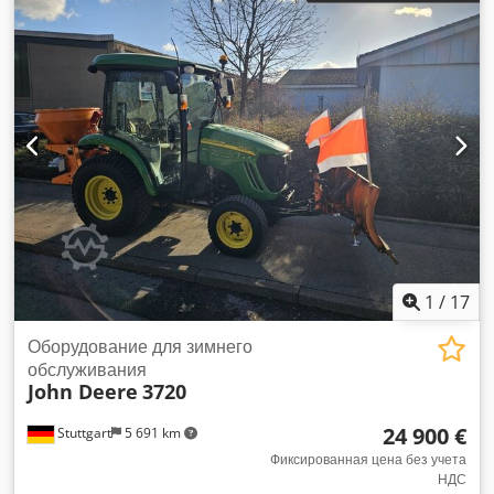
1
/
17
Оборудование для зимнего
обслуживания
John Deere
3720
24 900 €
Stuttgart
5 691 km
Фиксированная цена без учета
НДС