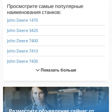
расстояния! - Мы будем рады, если наш партнер по
Просмотрите самые популярные
лизингу создаст для вас привлекательное предложение по
наименования станков:
лизингу/финансированию!
John Deere 1470
John Deere 3420
John Deere 7400
John Deere 7410
John Deere 7430
Показать больше
John Deere 7920
John Deere 8420
John Deere 843
John Deere 8430
Разместите объявление сейчас от