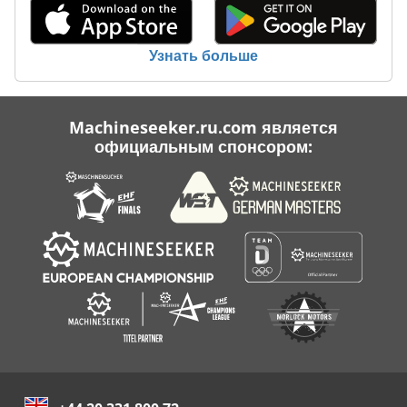
John Deere 9520
John Deere 9650
Узнать больше
John Deere 9670
John Deere 9760
Machineseeker.ru.com является
официальным спонсором:
John Deere 9870