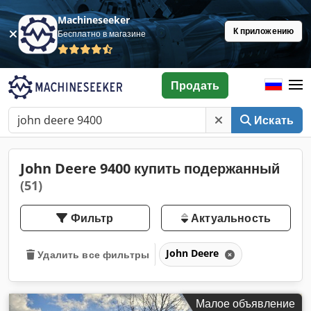
Machineseeker
К приложению
Бесплатно в магазине
Продать
Искать
John Deere 9400 купить подержанный
(51)
Фильтр
Актуальность
John Deere
Удалить все фильтры
Малое объявление