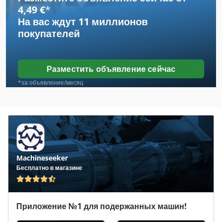
John Deere 8530
4,49 €
*
На вас ждут
11 миллионов
John Deere 8970
покупателей
John Deere 9200
John Deere 9300
Разместить объявление сейчас
John Deere 936
*за объявление/месяц
John Deere 9420
John Deere 945
John Deere 9450
Machineseeker
John Deere 946
Бесплатно в магазине
John Deere 9460 R
John Deere 9500
Приложение №1 для подержанных машин!