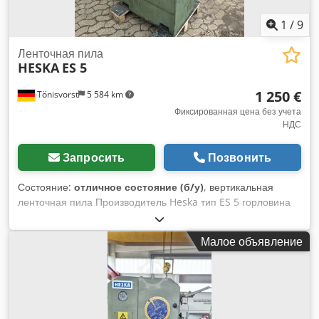
1
/
9
Ленточная пила
HESKA
ES 5
1 250 €
Tönisvorst
5 584 km
Фиксированная цена без учета
НДС
Запросить
Позвонить
Состояние:
отличное состояние (б/у)
, вертикальная
ленточная пила Производитель Heska тип ES 5 горловина
500 мм максимальная высота пропила 310/270 мм размер
стола 600 x 600 мм Стол можно наклонять Ленточный
Малое объявление
сварочный аппарат IDEAL тип BS=-16 Бесступенчатая
регулировка скорости пильной ленты ширина 1070 мм
Глубина 800 мм Dkodpfxstr Emms Ah Aor Высота 1960 мм
с поддоном Вес 360 кг