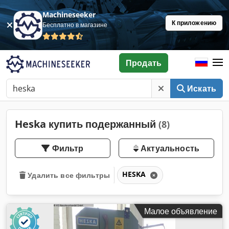
Machineseeker
К приложению
Бесплатно в магазине
Продать
Искать
Heska купить подержанный
(8)
Фильтр
Актуальность
HESKA
Удалить все фильтры
Малое объявление