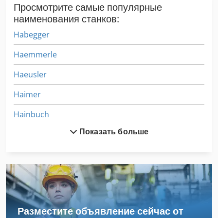
Просмотрите самые популярные
наименования станков:
Habegger
Haemmerle
Haeusler
Haimer
Hainbuch
Показать больше
Haulick
Hauni
Hbs
Heidenreich
Разместите объявление сейчас от
Heimatec