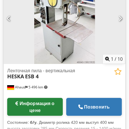
двигателя 1,5 кВт Подключение к сети 380 вольт, 50 Гц -
Плавная регулировка скорости пильной ленты с помощью
редуктора PIV с маховиком и 2 ступенями передачи -
Пильный стол наклоняется по двум осям - освещение
станка занимаемая площадь Д х Ш х В 950 х 750 х 1820 мм
вес ок. 500 кг хорошее состояние
1
/
10
Ленточная пила - вертикальная
HESKA
ESB 4
Ahaus
5 496 km
Информация о
Позвонить
цене
Состояние:
б/у
, Диаметр ролика 420 мм выступ 400 мм
высота заготовки 285 мм Скорость резания 15 - 1400 м/мин