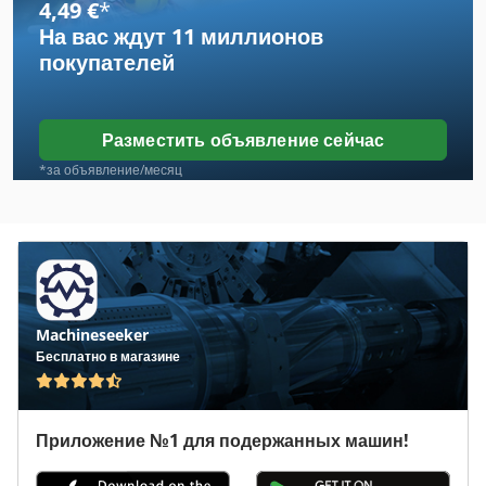
4,49 €
*
На вас ждут
11 миллионов
Hema
покупателей
Hensel
Herkules
Разместить объявление сейчас
Hessap
*за объявление/месяц
Hessapp
Heynumat
Hidroliksan
Machineseeker
Hilma
Бесплатно в магазине
Hoefler
Hss
Приложение №1 для подержанных машин!
Kapema