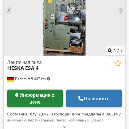
1
/
7
Ленточная пила
HESKA
ESA 4
Fuldatal
5 447 km
Информация о
Позвонить
цене
Состояние:
б/у
, Дамы и господа Ниже предлагаем Вашему
вниманию вертикальный ленточнопильный станок
«HESKA», бывший в употреблении в хорошем состоянии.