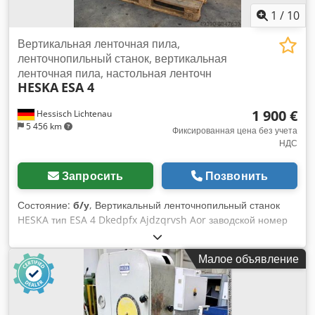
1
/
10
Вертикальная ленточная пила,
ленточнопильный станок, вертикальная
ленточная пила, настольная ленточн
HESKA
ESA 4
1 900 €
Hessisch Lichtenau
5 456 km
Фиксированная цена без учета
НДС
Запросить
Позвонить
Состояние:
б/у
, Вертикальный ленточнопильный станок
HESKA тип ESA 4 Dkedpfx Ajdzqrvsh Aor заводской номер
681174 год выпуска ок. 1985 диаметр вала 420 мм
горловина 400 мм размер стола 500 x 500 мм высота
Малое объявление
резания 285 мм Длина пильной ленты мин. 3200 - макс.
3400 мм Скорость вращения пильной ленты ступень
редуктора (1) 15-140 м/мин. Скорость вращения пильной
ленты редукторная ступень (2) 150-1400 м/мин. Мощность