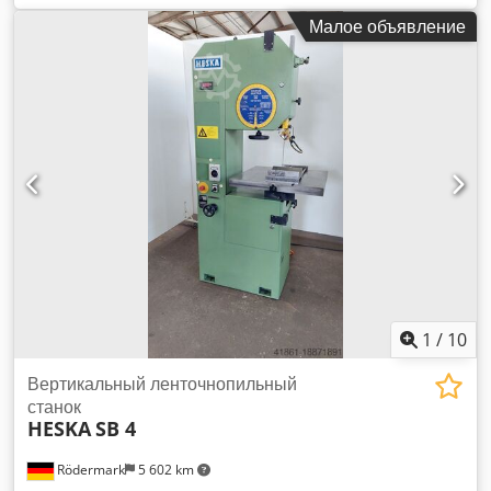
Dodpjwhna Ujfx Ah Aokr
Малое объявление
1
/
10
Вертикальный ленточнопильный
станок
HESKA
SB 4
Rödermark
5 602 km