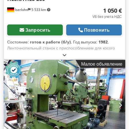
1 050 €
Iserlohn
5 533 km
VB без учета НДС
Запросить
Позвонить
Состояние:
готов к работе (б/у)
, Год выпуска:
1982
,
Ленточнопильный станок с приспособлением для косого
реза Производитель: HESKA Модель: HSE 260 Год выпуска:
1982. Частично модернизированный станок с опорной
Малое объявление
стойкой, документацией и системой охлаждения.
Dodozictcspfx Ah Aokr Диапазон резки круглый макс. 260
мм.