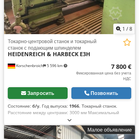
1
/
8
Токарно-центровой станок и токарный
станок с подающим шпинделем
HEIDENREICH & HARBECK
E3H
7 800 €
Korschenbroich
5 596 km
Фиксированная цена без учета
НДС
Запросить
Позвонить
Состояние:
б/у
, Год выпуска:
1966
, Токарный станок.
Расстояние между центрами: 3000 мм Максимальный
диаметр обработки: 660 мм Multifix: да Люнет: 2 шт. Масса
станка: около 5 т Длина: 5,80 м Ширина: 2 м Высота: 1 600
Малое объявление
мм Высота центров: около 290 мм Диаметр обработки над
суппортом: 370 мм Масса заготовки между центрами: до ок.