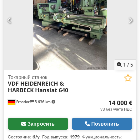
максимальный вес электрода: 75кг. Габариты станка X/Y/Z:
ок. 1850мм/2150мм/2550мм, вес: ок. 4100кг. Включает
охладительную установку, систему подачи жидкости,
автоматический огнетушитель и два блока питания.
Документация в наличии. Возможен осмотр на месте.
Chedpfx Aoyz Anyehuea
1
/
5
Токарный станок
VDF HEIDENREICH &
HARBECK
Hansiat 640
14 000 €
Frasdorf
5 636 km
VB без учета НДС
Запросить
Позвонить
Состояние:
б/у
, Год выпуска:
1979
, Функциональность: