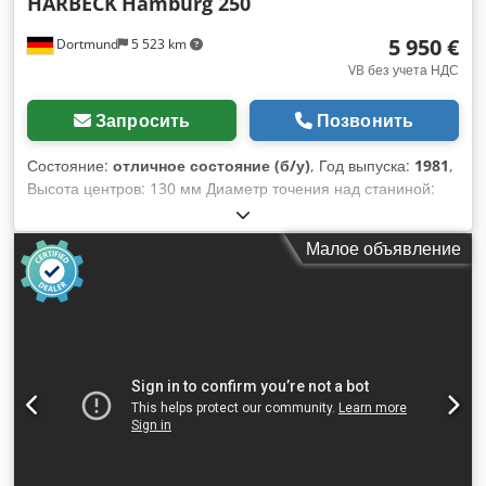
HARBECK
Hamburg 250
5 950 €
Dortmund
5 523 km
VB без учета НДС
Запросить
Позвонить
Состояние:
отличное состояние (б/у)
, Год выпуска:
1981
,
Высота центров: 130 мм Диаметр точения над станиной:
260 мм Диаметр точения над суппортом: 140 мм
Расстояние между центрами: 600 мм Отверстие шпинделя:
Малое объявление
30 мм Ширина станины: 255 мм Посадка шпинделя: DIN
55027 гр. 5 Длина заготовки между центрами: 600 мм
Диапазон скоростей шпинделя: 35,5 – 3150 об/мин
Продольные подачи: 0,04 – 0,4 мм/об Поперечные подачи:
0,02 – 0,2 мм/об Метрическая резьба: 0,2 – 18 мм
Chjdpfxjxz Rfks Ahuoa Дюймовая резьба: 2 – 76"
Модульная резьба: 0,4 – 13,5 модуль Диаметральная
питчевая резьба: 2,6 – 36 питч Конус пиноли задней бабки:
MK 4 Мощность привода: 3 кВт Габаритные размеры (Д x Ш
x В): 2140 x 850 x 1400 мм Вес: 1100 кг Комплектация /
Особенности: • 3-кулачковый патрон FORKARDT F 160 с