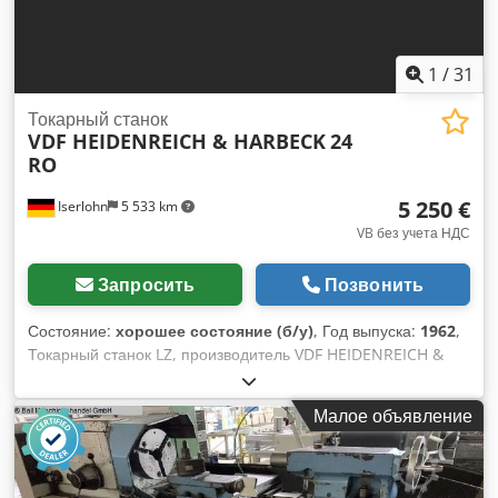
1
/
31
Токарный станок
VDF HEIDENREICH & HARBECK
24
RO
5 250 €
Iserlohn
5 533 km
VB без учета НДС
Запросить
Позвонить
Состояние:
хорошее состояние (б/у)
, Год выпуска:
1962
,
Токарный станок LZ, производитель VDF HEIDENREICH &
HARBECK, модель: 24 RO, год выпуска 1962, капитальный
ремонт 1992 г. Оснащён 3-осевым цифровым индикатором
Малое объявление
Heidenhain, патроном Ø250 мм Forkardt, держателем
инструмента Multifix B. Высота центров: 255 мм Диаметр
обработки над станиной: 510 мм Chedpfxexziuwo Ahusa
Диаметр обработки над суппортом: 270 мм Расстояние