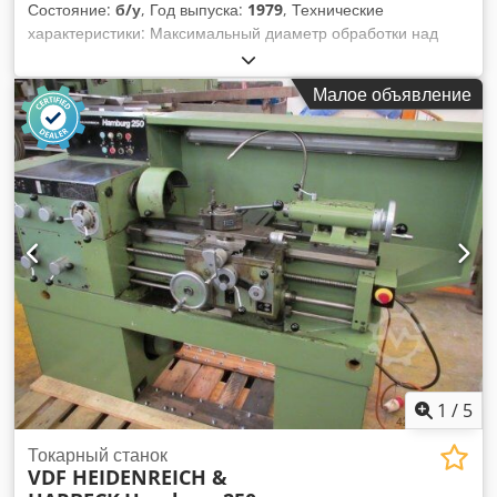
Состояние:
б/у
, Год выпуска:
1979
, Технические
характеристики: Максимальный диаметр обработки над
станиной: 840 мм Максимальный диаметр обработки над
суппортом: 520 мм Максимальная длина обработки: 4000
Малое объявление
мм Максимальный диаметр обработки в зоне выточки: 920
мм Длина зоны выточки: 500 мм Диапазон частоты
вращения шпинделя: 7,1 - 1400 об/мин Подача за один
оборот: 0,032 - 2,24 мм Диаметр четырехкулачкового
патрона: 800 мм Общая потребляемая мощность: 22 кВт
Приблизительный вес станка: 6,5 т Приблизительные
габаритные размеры: 6,5 x 1,5 x 2,0 м в комплекте с
цифровой индикацией HEIDENHAIN Трехкулачковый
патрон, диаметр 315 мм Многофункциональный держатель
инструмента MULTIFIX 2 неподвижных упора (отверстие
340 мм, 520 мм) Cjdpfszm S Ahjx Ahueha *
1
/
5
Токарный станок
VDF HEIDENREICH &