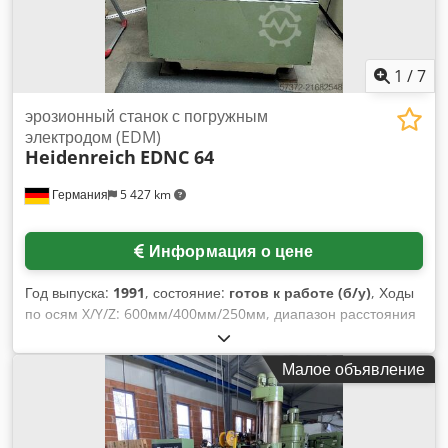
1
/
7
эрозионный станок с погружным
электродом (EDM)
Heidenreich
EDNC 64
Германия
5 427 km
Информация о цене
Год выпуска:
1991
, состояние:
готов к работе (б/у)
, Ходы
по осям X/Y/Z: 600мм/400мм/250мм, диапазон расстояния
стол-электрод: 420мм-670мм, размеры стола X/Y:
750мм/550мм, максимальный вес заготовки: 1000кг,
Малое объявление
внутренние размеры рабочей ванны X/Y/Z:
900мм/630мм/400мм, объем рабочей ванны: 200л,
быстродействующий ход: 1200мм/мин, минимальный шаг
ввода: 0,001мм, плита подключения электрода: 220мм,