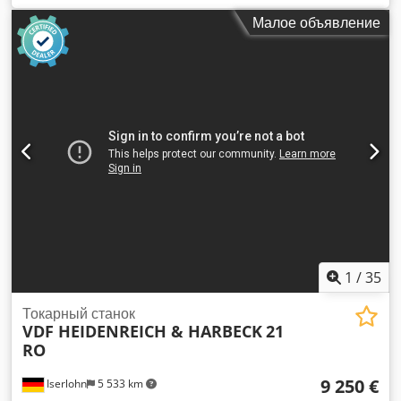
шпинделя: 65 мм Крепление шпинделя: размер 8
Малое объявление
Коническая задняя бабка: 5 MK Скорость вращения
шпинделя: 9 - 1800 об/мин Подача: продольная/
плоскостная 0,063-2,24/0,032-1,12 мм/об. шаг резьбы: 0,35
- 560 мм электрическое подключение: 380 В, 11 кВт
занимаемая площадь: 4580 x 1250 x 1330 мм вес: 3200 кг
1
/
35
Токарный станок
VDF HEIDENREICH & HARBECK
21
RO
9 250 €
Iserlohn
5 533 km