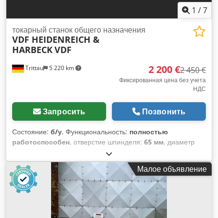
1
/
7
токарный станок общего назначения
VDF HEIDENREICH &
HARBECK
VDF
2 200 €
Trittau
5 220 km
2 450 €
Фиксированная цена без учета
НДС
Запросить
Позвонить
Состояние:
б/у
, Функциональность:
полностью
работоспособен
, отверстие шпинделя:
65 мм
, диаметр
обработки над суппортом станины:
520 мм
, Продольно-
токарный станок с ходовым винтом Производство:
Малое объявление
Heidenreich & Harbeck, модель VDF Chodpfxey A H Ake
Ahuoa Технические характеристики Марка: Heidenreich &
Harbeck Модель: VDF Год выпуска: неизвестен Управление:
классическое Расстояние между центрами: 1500 мм
Диаметр точения над станиной: 520 мм Проходное