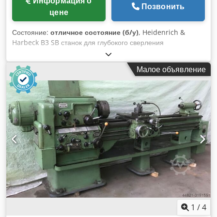
Информация о
Позвонить
цене
Состояние:
отличное состояние (б/у)
, Heidenrich &
Harbeck B3 SB станок для глубокого сверления
Возможности: 10 000 мм, Chsdpfew U Uhksx Ahuoa 4
люнеты 2 демпфера для расточной штанги Лоток и корзины
Малое объявление
для стружки Оснастка, Противовращение
1
/
4