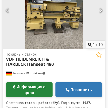
отверстие шпинделя: 65 мм Габариты: Д 3,60 x Ш 1,20 x В
1,50 м Вес станка: примерно 4 т Оснащение - 2-осевая
цифровая индикация - Линейка 1 500 мм отсутствует Все
данные приведены без гарантии. Демонстрация под
напряжением возможна в любое время в нашем
выставочном зале.
1
/
10
Токарный станок
VDF HEIDENREICH &
HARBECK
Hanseat 480
Tönisvorst
5 584 km
Информация о
Позвонить
цене
Состояние:
готов к работе (б/у)
, Год выпуска:
1987
,
Токарный станок Марка Heidenreich & Harbeck тип