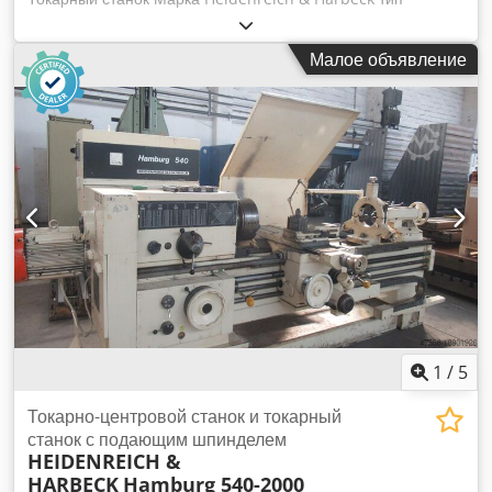
Hanseat 480 ГОД 1987 высота центра 255 мм диаметр
поворота над суппортом 300 мм межосевое расстояние
Малое объявление
1500 мм 24 скорости от 23,6 до 2500 н1/мин Хвостовая
бабка MK 4 Патрон F 250 Цифровой дисплей Heidenhain
Двигатель 380 вольт 11 кВт Транспортные размеры: длина
3200 мм ширина 1200 мм Высота 1550 мм Chsdepviqijpfx
Ahuja Масса 2,5 к.
1
/
5
Токарно-центровой станок и токарный
станок с подающим шпинделем
HEIDENREICH &
HARBECK
Hamburg 540-2000