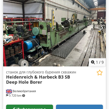
1,6 т +++++ Обратите внимание, что станок находится в
разобранном состоянии, готов для погрузки. По этой
причине демонстрация под напряжением или изготовление
видео невозможны. Кроме того, наше объявление
содержит наиболее информативные фотографии
наилучшего качества. Дополнительные фотографии, к
сожалению, не предоставляются. Codoh Uytqspfx Ahujha
+++++
1
/
9
станок для глубокого бурения скважин
Heidenreich & Harbeck
B3 SB
Deep Hole Borer
Великобритания
5 720 km