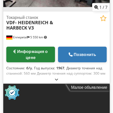
1
/
7
Токарный станок
VDF- HEIDENREICH &
HARBECK
V3
Ennepetal
5 550 km
Информация о
Позвонить
цене
Состояние:
б/у
, Год выпуска:
1967
, Диаметр точения над
станиной: 560 мм Диаметр точения над суппортом: 300 мм
Длина точения: 1500 мм Отверстие шпинделя: 65 мм
Частота вращения шпинделя: 12-1150 об/мин Общая
Малое объявление
требуемая мощность: 5 кВт Вес станка прибл.: 4 т
Необходимое пространство прибл.: 4 x 1,6 x 1,6 м Codpfx
Ahow H Di Aeusha В комплекте с системой Multifix,
патроном и вращающимся центром.