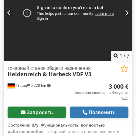
1
/
7
токарный станок общего назначения
Heidenreich & Harbeck
VDF V3
3 000 €
Trittau
5 220 km
Фиксированная цена без учета
НДС
Запросить
Позвонить
Состояние:
б/у
, Функциональность:
полностью
работоспособен
, Токарный станок с направляющим и