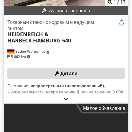
1
/
17
Аукцион завершён
Токарный станок с ходовым и ведущим
винтом
HEIDENREICH &
HARBECK
HAMBURG 540
Baden-Württemberg
5 662 km
Детали
Состояние:
непроверенный (использованный)
,
Функциональность:
непроверенный
, длина точения:
3 000
мм
, максимальная скорость шпинделя:
1 800 об/мин
,
общий вес:
8 000 кг
, диаметр трехкулачкового патрона:
310
Малое объявление
мм
, Нет минимальной цены — гарантированная продажа
по самой высокой ставке! Подача ставки обязывает к
своевременному вывозу либо в период с 11.05.2026 по
13.05.2026, либо с 18.05.2026 по 21.05.2026!