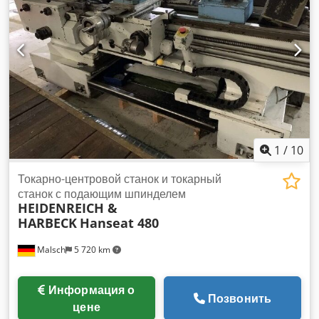
между центрами: 1000 мм Диаметр отверстия шпинделя:
55 мм Частота вращения шпинделя: 20 – 900 об/мин,
мощность двигателя 6,5 кВт Станок в хорошем состоянии,
электрические схемы в наличии. Требуемые размеры:
Длина 3 м, глубина 1,2 м, высота 1,3 м, вес около 1800 кг.
1
/
10
Токарно-центровой станок и токарный
станок с подающим шпинделем
HEIDENREICH &
HARBECK
Hanseat 480
Malsch
5 720 km
Информация о
Позвонить
цене