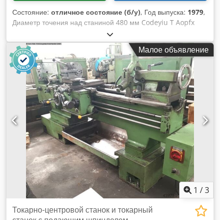
Состояние:
отличное состояние (б/у)
, Год выпуска:
1979
,
Диаметр точения над станиной 480 мм Codeyiu T Aopfx
Ahueha Диаметр точения над суппортом 295 мм Длина
точения 1000 мм Отверстие шпинделя 56 мм Вес станка ок.
Малое объявление
1,8 т Габариты ок. 1,4 x 0,8 x 1,6 м
1
/
3
Токарно-центровой станок и токарный
станок с подающим шпинделем