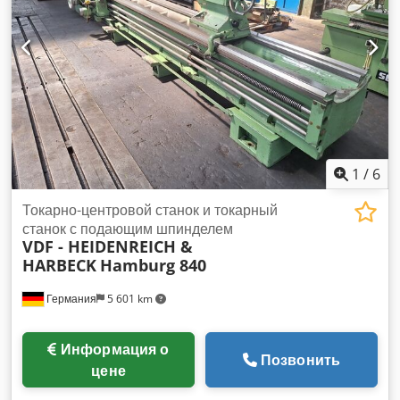
1
/
6
Токарно-центровой станок и токарный
станок с подающим шпинделем
VDF - HEIDENREICH &
HARBECK
Hamburg 840
Германия
5 601 km
Информация о
Позвонить
цене