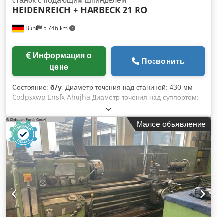
HEIDENREICH + HARBECK
21 RO
Bühl
5 746 km
Информация о
Позвонить
цене
Состояние:
б/у
, Диаметр точения над станиной: 430 мм
Codpsxwp Ensfx Ahujha Диаметр точения над суппортом:
230 мм Длина точения: 1000 мм Высота центров: 215 мм
Расстояние между центрами: 1000 мм Отверстие
Малое объявление
шпинделя: 56 мм Скорость вращения шпинделя: 19 - 2000
об/мин Общая мощность: 7,5 кВт Вес станка примерно: 1,9
т Габариты станка Д x Ш x В: 2,78 x 1,25 x 1,40 м
Комплектация: 3-кулачковый патрон 250 ммø, 4-
позиционный резцедержатель, неподвижный люнет