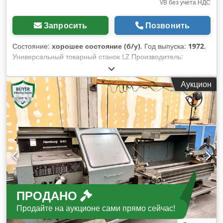
VB без учета НДС
Запросить
Позвонить
Состояние:
хорошее состояние (б/у)
, Год выпуска:
1972
,
Универсальный токарный станок LZ Производитель:
HEIDENREICH & HERBECK Модель: 21RO Год выпуска: 1972
Оснащён быстросменным держателем Parat (10 шт.),
Аукцион
технической документацией, индикатором резьбы,
центровым упором, патроном Forkardt 250 мм. Диаметр
обработки над станиной: 430 мм Диаметр обработки над
суппортом: 255 мм Расстояние между центрами: 1000 мм
Длина обработки: 750 мм Диапазон оборотов шпинделя:
19–2000 об/мин, двигатель 5,5 кВт Проходное отверстие
шпинделя: 56 мм Подробные данные — в технической
документации Габариты: длина 2900 мм, ширина 1100 мм,
высота 1300 мм, вес около 1750 кг Cedpfot Ipi Iox Ahuoha
Документация на станок в наличии. Оборудован
ПРОДАНО
устройством подачи СОЖ, задней защитой от стружки.
Станок в хорошем состоянии, можно продемонстрировать
Продайте на аукционе сами прямо сейчас!
под напряжением.