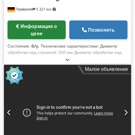
Германия
5 321 km
Информация о
Позвонить
цене
Состояние:
б/у
, Технические характеристики: Диаметр
обработки над станиной: 560 мм Диаметр обработки над
суппортом: 280 мм Длина обработки: 2000 мм Высота
центров: 280 мм Расстояние между центрами: 1600 мм
Малое объявление
Отверстие шпинделя: 65 мм Диапазон скоростей: 9...1800 /
24 ступени об/мин Codswa I Shjpfx Ahuoha Продольная
подача: 0,025-0,09 мм/об Поперечная подача: 0,012-0,045
мм/об Ход пиноли задней бабки: 225 мм Конус задней
бабки: MK5 Общая потребляемая мощность: 18 кВт Масса
станка примерно: 3,8 т Габариты станка (ДхШхВ): 3,7 x 1,6 x
2,05 м Трехкулачковый патрон D=320 мм Верхний суппорт
поворотный ±45 градусов