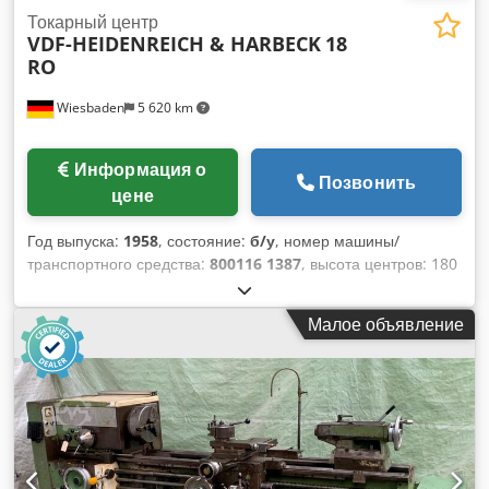
Токарный центр
VDF-HEIDENREICH & HARBECK
18
RO
Wiesbaden
5 620 km
Информация о
Позвонить
цене
Год выпуска:
1958
, состояние:
б/у
, номер машины/
транспортного средства:
800116 1387
, высота центров: 180
мм межосевое расстояние: 1500 мм макс. тираж - Ø над
кроватью: ueber Bett 380 mm Сверление шпинделя: 50 мм
Малое объявление
Cjdjdbp D Ujpfx Ahuoha фиксатор шпинделя: Гр. 6 задний
брусок с конусным креплением: 5 МК скорость вращения
шпинделя: 33,5 - 1500 об/мин транспортная подача:
лаэнгс/план 0,004-1,05/0,001-0,35 мм/U шаг резьбы: 0,25 -
96 мм электрическое соединение: 380 В, 2,6/3,7 кВт.
необходимое пространство: 3470 x 950 x 1240 мм вес: 1670
кг