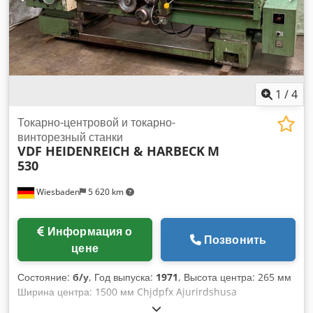
1
/
4
Токарно-центровой и токарно-
винторезный станки
VDF HEIDENREICH & HARBECK
M
530
Wiesbaden
5 620 km
Информация о
Позвонить
цене
Состояние:
б/у
, Год выпуска:
1971
, Высота центра: 265 мм
Ширина центра: 1500 мм Chjdpfx Ajurirdshusa
Циркуляционный диаметр: над станиной 540 мм Отверстие