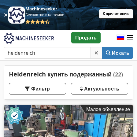
Machineseeker
К приложению
Бесплатно в магазине
Продать
Искать
Heidenreich купить подержанный
(22)
Фильтр
Актуальность
Малое объявление