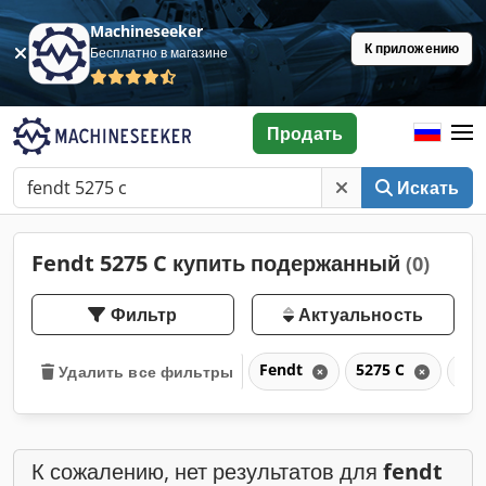
Machineseeker
К приложению
Бесплатно в магазине
Продать
Искать
Fendt 5275 C купить подержанный
(0)
Фильтр
Актуальность
Fendt
5275 C
C
Удалить все фильтры
К сожалению, нет результатов для
fendt