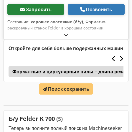
Запросить
Позвонить
Состояние:
хорошее состояние (б/у)
, Форматно-
раскроечный станок Felder в хорошем состоянии.
Использовался эпизодически, поэтому сохранился в
хорошем состоянии. Цена только что снижена и больше
снижаться не будет. Пожалуйста, обращайтесь только если
Откройте для себя больше подержанных машин
готовы приобрести по данной цене, иначе оборудование
будет утилизировано из-за нехватки места. Chsdpfx Ajrubg
Hsd Rea
я
Форматные и циркулярные пилы – длина реза 15
Поиск сохранить
Б/у Felder K 700
(5)
Теперь выполните полный поиск на Machineseeker