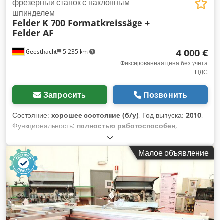
фрезерный станок с наклонным
шпинделем
Felder
K 700 Formatkreissäge +
Felder AF
4 000 €
Geesthacht
5 235 km
Фиксированная цена без учета
НДС
Запросить
Позвонить
Состояние:
хорошее состояние (б/у)
, Год выпуска:
2010
,
Функциональность:
полностью работоспособен
,
мощность:
5,5 кВт (7,48 л.с.)
, входное напряжение:
400 V
,
тип привода:
электрический
, длина стола:
205 мм
,
Малое объявление
Оборудование:
Маркировка CE, частота вращения
плавно регулируемая
, Мы предлагаем к продаже
профессиональный, готовый к немедленному
использованию комплект оборудования для мастерской от
австрийского производителя премиум-класса Felder. В
комплект входят высокоточная циркулярная пила для
раскроя K 700 (год выпуска 2010) и соответствующая