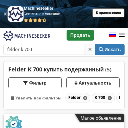
Machineseeker
К приложению
Бесплатно в магазине
Продать
Искать
Felder K 700 купить подержанный
(5)
Фильтр
Актуальность
Felder
K 700
K
Удалить все фильтры
Малое объявление