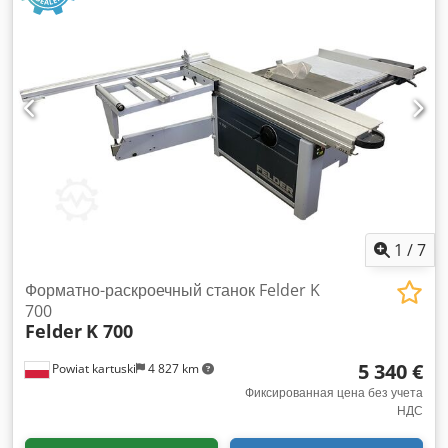
1
/
7
Форматно-раскроечный станок Felder K
700
Felder
K 700
5 340 €
Powiat kartuski
4 827 km
Фиксированная цена без учета
НДС