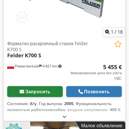
1
/
18
Форматно-раскроечный станок Felder
K700 S
Felder
K700 S
5 455 €
Powiat kartuski
4 827 km
Фиксированная цена без учета
НДС
Запросить
Позвонить
Состояние:
б/у
, Год выпуска:
2005
, Функциональность:
полностью работоспособен
, входное напряжение:
400 V
,
входная частота:
50 Гц
, тип входного тока:
трёхфазный
,
высота резки (макс.):
104 мм
, максимальная ширина резки:
Малое объявление
1 250 мм
, диаметр пильного диска:
315 мм
, регулировка