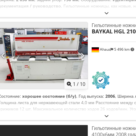
документация / руководство
, Гильотинные ножницы, как новые,
поставлена компанией Schröder в январе 2023 года и введена в эк
непригодной для запланированного применения (см. фото), была ср
Гильотинные ножни
абсолютно новом состоянии. Цена новой: 12 381 € (без учета транс
BAYKAL
HGL 2100
SCHRÖDER Модель: HS 2000 x 1,25 Год выпуска: 2023 Рабочая длин
400 Н/мм2: 1,25 мм Dodjzl A Raepfx Abpeck Оснащение: - Задний 
регулировка спереди - Приспособление для поддержки заготовки 7
Ahaus
5 496 km
Прижим с жесткой резиновой накладкой - Передний выдвижной стол 
Перекатная тележка
1
/
10
Состояние:
хорошее состояние (б/у)
, Год выпуска:
2006
, Ширина 
Толщина листа для нержавеющей стали 4,0 мм Расстояние между 
прижимов 12 шт. Максимальное количество ходов 26 ходов/мин. Угол
регулируемый, 750 мм Система управления ELGO Объем масла 12
11,0 кВт Вес 3900 кг Габаритные размеры (Д x Ш x В) 2860 x 2100 x
Гильотинные ножни
рабочих часов (!!) Новая цена – около 30 000 евро Специальная цен
4100x6мм 2008 год
Прочная электрогидравлическая гильотинная нож - Цифровой диспл