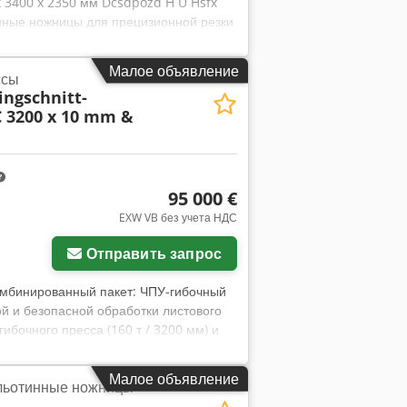
x 3400 x 2350 мм Dcsdpozd H U Hsfx
инные ножницы для прецизионной резки
бательный принцип резки - NC-
 до 1000 мм на шарико-винтовых
Малое объявление
ссы
консоли - Гидравлические прижимы,
ngschnitt-
ная ручная регулировка зазора реза
C 3200 x 10 mm &
кидным кулачком - 3 опорных рычага
 - Регулируемая длина реза для
 нож двусторонний Дополнительная
95 000 €
EXW VB без учета НДС
афий
Отправить запрос
Комбинированный пакет: ЧПУ-гибочный
й и безопасной обработки листового
бочного пресса (160 т / 3200 мм) и
согласованных для современной
ный пресс — 160 тонн / 3200 мм С 4
Малое объявление
ильотинные ножницы
ртная комплектация: - Прочная,
ЧПУ-оси: Y1, Y2, X и R для точного