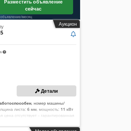
Разместить объявление
сейчас
 объявление/месяц
Аукцион
лу
35
km
Детали
аботоспособен
, номер машины/
толщина листа:
6 мм
, мощность:
11 кВт
я цена отсутствует – гарантированная
Максимальная толщина листа: 6 мм
пора: 1000 мм ХАРАКТЕРИСТИКИ