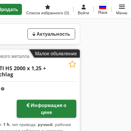
Продать
Язык
Список избранного
(0)
Войти
Меню
Актуальность
Малое объявление
вого металла
TI
HS 2000 x 1,25 +
chlag
m
Информация о
цене
ы:
1 h
, тип привода:
ручной
, рабочая
ационная табличка в наличии,