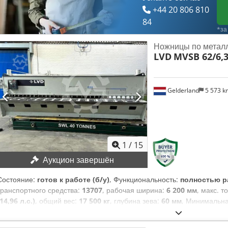
+44 20 806 810
84
*за
Ножницы по метал
LVD
MVSB 62/6,
Gelderland
5 573 
1
/
15
Аукцион завершён
Состояние:
готов к работе (б/у)
, Функциональность:
полностью р
транспортного средства:
13707
, рабочая ширина:
6 200 мм
, макс. 
(14,96 л.с.)
, общий вес:
17 500 кг
, глубина зева:
60 мм
, Минимальна
продажа по самой высокой цене! ТЕХНИЧЕСКИЕ ХАРАКТЕРИСТИКИ 
Максимальная рабочая ширина: 6200 мм Вылет: 60 мм Глубина у