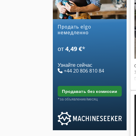
Продать elgo
немедленно
от
4,49 €
*
Узнайте сейчас
+44 20 806 810 84
продавать без комиссии
*за объявление/месяц