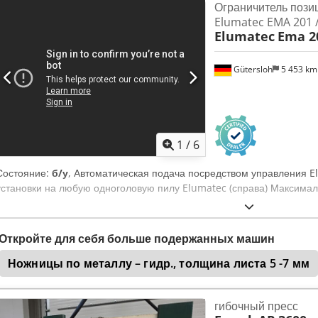
Ограничитель пози
СТАНКА Мощность: 11,0 кВт Управление: Традиционное Производит
Elumatec EMA 201 
привода: Гидравлический Габариты и вес Общая длина: 6400 мм Do
Elumatec
Ema 2
КОМПЛЕКТАЦИЯ Документация Система поддержки листового матер
угла: Моторная Тип упора: Электрический
Gütersloh
5 453 k
1
/
6
Состояние:
б/у
, Автоматическая подача посредством управления 
установки на любую одноголовую пилу Elumatec (справа) Максимал
Откройте для себя больше подержанных машин
Ножницы по металлу – гидр., толщина листа 5 -7 мм
гибочный пресс