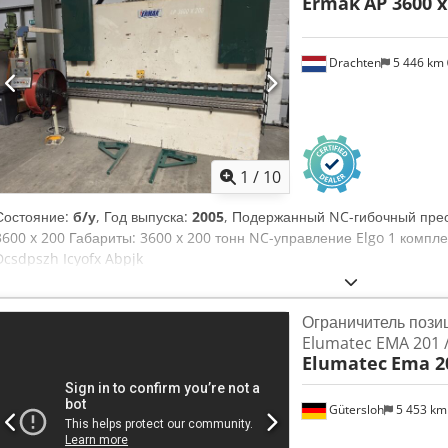
Ermak
AP 3600 x
Drachten
5 446 km
1
/
10
Состояние:
б/у
, Год выпуска:
2005
, Подержанный NC-гибочный прес
3600 x 200 Габариты: 3600 x 200 тонн NC-управление Elgo 1 компле
Dcsdpszh Icyofx Abpjk
Ограничитель пози
Elumatec EMA 201 
Elumatec
Ema 2
Gütersloh
5 453 k