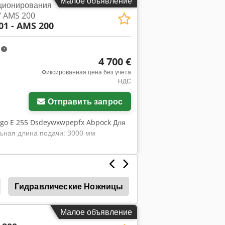
Малое объявление
ционирования
ель системы управления: Elgo Тип
/ AMS 200
dpfx Abszk Dzdopock Вес: 17500 кг
01 - AMS 200
иала: Пневматическая Регулировка
m
4 700 €
Фиксированная цена без учета
НДС
Отправить запрос
Elgo E 255 Dsdeywxwpepfx Abpock Для
ьная длина подачи: 3000 мм
Гидравлические Ножницы
Ножницы Гидравли
Малое объявление