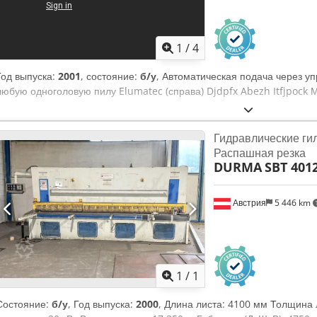
1
/
4
Год выпуска:
2001
, состояние:
б/у
, Автоматическая подача через уп
любую одноголовую пилу Elumatec (справа) Djdpfx Abezh Itfjpock 
Гидравлические г
Распашная резка
DURMA
SBT 401
Австрия
5 446 km
Запросить больше
фотогр
1
/
1
Состояние:
б/у
, Год выпуска:
2000
, Длина листа: 4100 мм Толщина