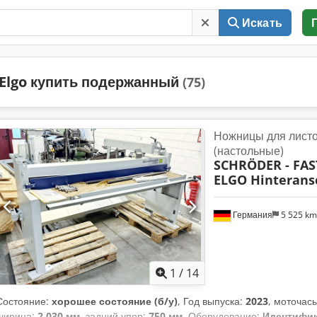
Искать
Elgo купить подержанный
(75)
Ножницы для листо
(настольные)
SCHRÖDER - FAS
ELGO Hinterans
Германия
5 525 k
1
/
14
Состояние:
хорошее состояние (б/у)
, Год выпуска:
2023
, моточас
ширина:
2 030 мм
, задний упор:
750 мм
, Оборудование:
Идентифик