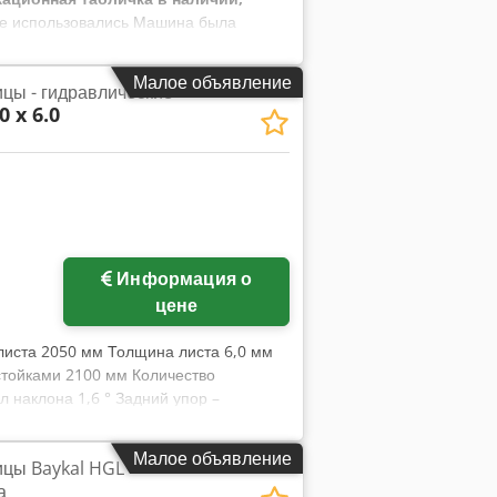
 не использовались Машина была
сплуатацию. Поскольку она оказалась
азу поставлена на склад и находится в
Малое объявление
цы - гидравлические
портировки и монтажа) Производитель:
 x 6.0
а: 2 030 мм Макс. толщина реза при
упор 750 мм, цифровой дисплей,
50 мм - Ножи из нержавеющей стали -
- Угловые упоры справа и слева -
Информация о
цене
листа 2050 мм Толщина листа 6,0 мм
стойками 2100 мм Количество
 наклона 1,6 ° Задний упор –
0 л Общая потребляемая мощность
 1560 мм Наработка – всего около 400
Малое объявление
цы Baykal HGL
а – по запросу Комплектация: -
а
ей ELGO, модель P9521, * для