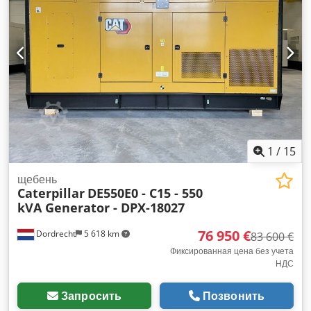
информации свяжитесь с командой DPX. = Дополнительные
опции и аксессуары = - Аккумулятор - Панель управления -
Стальная крыша - Цистерна
1
/
15
щебень
Caterpillar
DE550E0 - C15 - 550
kVA Generator - DPX-18027
76 950 €
Dordrecht
5 618 km
83 600 €
Фиксированная цена без учета
НДС
Запросить
Позвонить