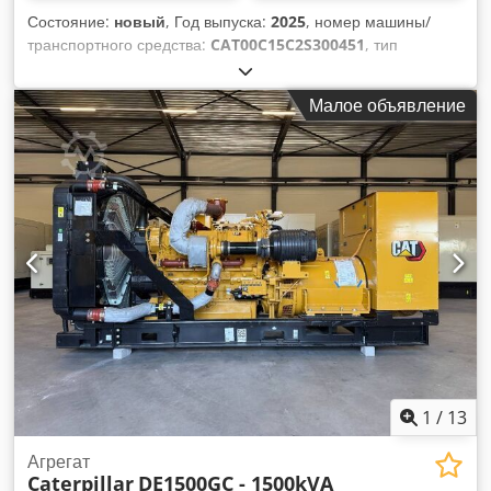
Состояние:
новый
, Год выпуска:
2025
, номер машины/
транспортного средства:
CAT00C15C2S300451
, тип
топлива:
дизель
, производитель двигателей:
Caterpillar
C15
, Назначение: Строительство Собственный вес: 5 071 кг
Малое объявление
Мощность генератора: 550 кВА Габариты грузового отсека:
493 x 166 x 232 см Сертификация CE: да Объем бака для
воды: 842 л Для получения дополнительной информации
обратитесь к команде DPX. = Другие опции и аксессуары =
Dodpfx Ajx Svhzskkokr - Аккумулятор - Панель управления -
Стальная крыша - Топливная цистерна
1
/
13
Агрегат
Caterpillar
DE1500GC - 1500kVA