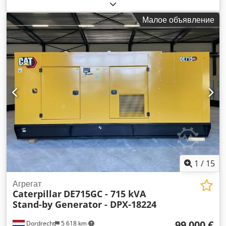
Область применения: строительство Собственный вес: 889
кг Мощность генератора: 50 кВА Размеры грузового отсека:
Малое объявление
230 x 96 x 140 см Сертификация CE: да Объем водяного
бака: 103 л Свяжитесь с командой DPX для получения
дополнительной информации. = Дополнительные опции и
аксессуары = - Аккумулятор - Панель управления Dsdpfx
Akjy R I Htekskr - Стальная крыша - Бак
1
/
15
Агрегат
Caterpillar
DE715GC - 715 kVA
Stand-by Generator - DPX-18224
99 000 €
Dordrecht
5 618 km