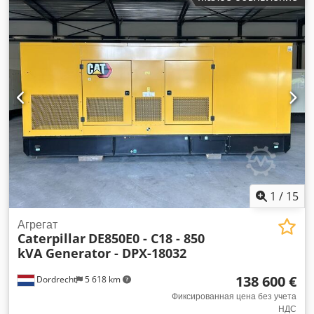
генератора: 1 400 кВА Размеры грузового отсека: 667 x 245
x 279 см Маркировка CE: да Объём водяного бака: 1000 л
Для получения дополнительной информации свяжитесь с
командой DPX. = Другие опции и аксессуары = Dkedpfxexxn
Rxo Akker - Аккумулятор - Панель управления - Стальная
крыша - Цистерна
1
/
15
Агрегат
Caterpillar
DE850E0 - C18 - 850
kVA Generator - DPX-18032
138 600 €
Dordrecht
5 618 km
Фиксированная цена без учета
НДС