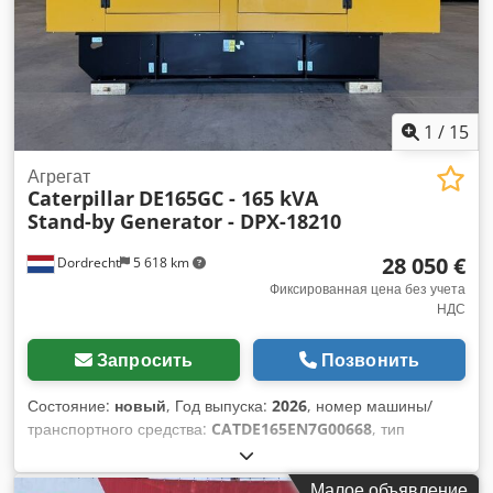
1
/
15
Агрегат
Caterpillar
DE165GC - 165 kVA
Stand-by Generator - DPX-18210
28 050 €
Dordrecht
5 618 km
Фиксированная цена без учета
НДС
Запросить
Позвонить
Состояние:
новый
, Год выпуска:
2026
, номер машины/
транспортного средства:
CATDE165EN7G00668
, тип
топлива:
дизель
, производитель двигателей:
Caterpillar
C7.1
, Назначение: строительство Собственный вес: 1 926 кг
Малое объявление