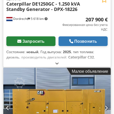
Caterpillar
DE1250GC - 1.250 kVA
Standby Generator - DPX-18226
207 900 €
Dordrecht
5 618 km
Фиксированная цена без учета
НДС
Запросить
Позвонить
Состояние:
новый
, Год выпуска:
2025
, тип топлива:
дизель
, производитель двигателей:
Caterpillar C32
,
Назначение: строительство Собственный вес: 10 083 кг
Мощность генератора: 1 250 кВА Размеры грузового
Малое объявление
отсека: 583 x 230 x 255 см Маркировка CE: да Объем
водяного бака: 1000 л Свяжитесь с командой DPX для
получения дополнительной информации. =
Дополнительные опции и аксессуары = Dkedpfxoy R I Eis
Akkor - Аккумулятор - Панель управления - Стальная
крыша - Автоцистерна