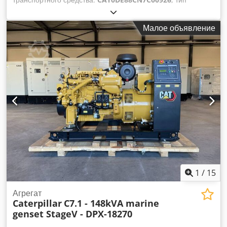
топлива:
дизель
, производитель двигателей:
Caterpillar
C4.4
, Назначение: Строительство Dksdpfx Aox Ib A Njkker
Малое объявление
Собственный вес: 1 141 кг Мощность генератора: 88 кВА
Размеры грузового отсека: 229 x 113 x 148 см Маркировка
CE: да Объем водяного бака: 149 л Свяжитесь с командой
DPX для получения дополнительной информации. = Другие
опции и аксессуары = - Аккумулятор - Панель управления -
Стальная крыша - Цистерна
1
/
15
Агрегат
Caterpillar
C7.1 - 148kVA marine
genset StageV - DPX-18270