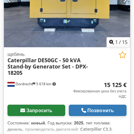
1
/
15
щебень
Caterpillar
DE50GC - 50 kVA
Stand-by Generator Set - DPX-
18205
15 125 €
Dordrecht
5 618 km
Фиксированная цена без учета
НДС
Запросить
Позвонить
Состояние:
новый
, Год выпуска:
2025
, тип топлива:
дизель
, производитель двигателей:
Caterpillar C3.3
,