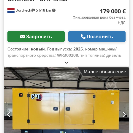
179 000 €
Dordrecht
5 618 km
Фиксированная цена без учета
НДС
Запросить
Позвонить
Состояние:
новый
, Год выпуска:
2025
, номер машины/
транспортного средства:
WR300208
, тип топлива:
дизель
,
мощность:
1 000 кВт (1 359,62 л.с.)
, производитель
двигателей:
Caterpillar C32
, Назначение: Строительство
Малое объявление
Собственный вес: 6.985 кг Мощность генератора: 1.250 кВА
Размеры грузового отсека: 464 x 168 x 216 см Маркировка
CE: да Страна производства: США Обратитесь к команде
DPX для получения дополнительной информации. =
Дополнительные опции и аксессуары = Dkedexq Up Eopfx
Akksr - Панель управления