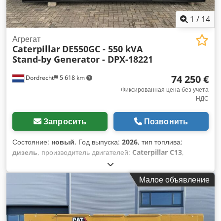
1
/
14
Агрегат
Caterpillar
DE550GC - 550 kVA
Stand-by Generator - DPX-18221
74 250 €
Dordrecht
5 618 km
Фиксированная цена без учета
НДС
Запросить
Позвонить
Состояние:
новый
, Год выпуска:
2026
, тип топлива:
дизель
, производитель двигателей:
Caterpillar C13
,
Назначение: строительство. Собственный вес: 3886 кг.
Мощность генератора: 550 кВА. Размеры грузового отсека:
Малое объявление
477 x 163 x 236 см. Наличие маркировки CE: да. Условия
поставки: EXW. Объем водяного бака: 721 л. Страна
производства: Китай. Для получения дополнительной
информации обращайтесь в команду DPX. =