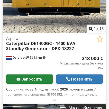
1
/
15
Агрегат
Caterpillar
DE1400GC - 1400 kVA
Standby Generator - DPX-18227
218 000 €
Dordrecht
5 618 km
Фиксированная цена без учета
НДС
Запросить
Позвонить
Состояние:
новый
, Год выпуска:
2026
, номер машины/
транспортного средства:
GJ900182
, тип топлива:
дизель
,
производитель двигателей:
Caterpillar C32
, Назначение:
Строительство Собственный вес: 11 481 кг Мощность
Малое объявление