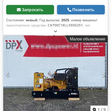
Запросить
Позвонить
Состояние:
новый
, Год выпуска:
2025
, номер машины/
транспортного средства:
CAT00C18LLXK06251
, тип
топлива:
дизель
, производитель двигателей:
Caterpillar
C18
, Назначение: Строительство Dksdpfxowk Au Es Akksr
Малое объявление
Собственный вес: 6 934 кг Мощность генератора: 850 кВА
Габариты грузового отсека: 557 x 217 x 240 см
Сертификация CE: да Объем водяного бака: 1 307 л
Свяжитесь с командой DPX для получения дополнительной
информации. = Дополнительные опции и аксессуары = -
Аккумулятор - Панель управления - Стальная крыша -
Цистерна
1
/
9