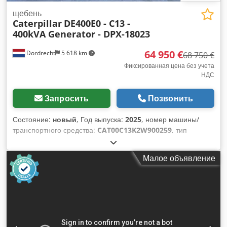
щебень
Caterpillar
DE400E0 - C13 -
400kVA Generator - DPX-18023
64 950 €
Dordrecht
5 618 km
68 750 €
Фиксированная цена без учета
НДС
Запросить
Позвонить
Состояние:
новый
, Год выпуска:
2025
, номер машины/
транспортного средства:
CAT00C13K2W900259
, тип
топлива:
дизель
, производитель двигателей:
Caterpillar
C13
, Назначение: строительство Собственный вес: 4.667 кг
Малое объявление
Мощность генератора: 400 кВА Размеры грузового отсека:
493 x 162 x 222 см Сертификация CE: да Объем водяного
бака: 800 л Страна производства: CN Свяжитесь с
командой DPX для получения дополнительной
информации. = Дополнительные опции и аксессуары =
Dodsy T Uwdjpfx Akkjkr - Аккумулятор - Панель управления
- Стальная крыша - Автоцистерна