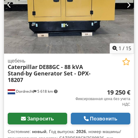
1
/
15
щебень
Caterpillar
DE88GC - 88 kVA
Stand-by Generator Set - DPX-
18207
19 250 €
Dordrecht
5 618 km
Фиксированная цена без учета
НДС
Запросить
Позвонить
Состояние:
новый
, Год выпуска:
2026
, номер машины/
транспортного средства:
CAT0DE88CN7C00926
, тип