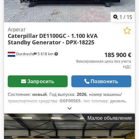
1
/
15
Агрегат
Caterpillar
DE1100GC - 1.100 kVA
Standby Generator - DPX-18225
185 900 €
Dordrecht
5 618 km
Фиксированная цена без учета
НДС
Запросить
Позвонить
Состояние:
новый
, Год выпуска:
2026
, номер машины/
транспортного средства:
GGF00565
, тип топлива:
дизель
,
производитель двигателей:
Caterpillar C32
, Назначение:
Строительство Собственный вес: 10 083 кг Dodpfsxtzdbjx
Малое объявление
Akkekr Мощность генератора: 1 100 кВА Размеры грузового
отсека: 583 x 230 x 255 см Сертификация CE: да Объем
водяного бака: 1000 л Для получения дополнительной