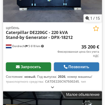
1
/
15
щебень
Caterpillar
DE220GC - 220 kVA
Stand-by Generator - DPX-18212
35 200 €
Dordrecht
5 618 km
Фиксированная цена без учета
НДС
Запросить
Позвонить
Состояние:
новый
, Год выпуска:
2026
, номер машины/
транспортного средства:
CATDE220CN7500245
, тип
топлива:
дизель
, производитель двигателей:
Caterpillar
C7.1
, Назначение: Строительство Собственный вес: 1 933 кг
Малое объявление
Мощность генератора: 220 кВА Размеры грузового отсека:
332 x 113 x 167 см Сертификат CE: да Объем водяного