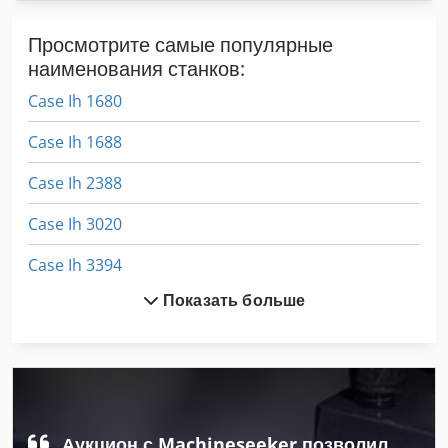
Просмотрите самые популярные
наименования станков:
Case Ih 1680
Case Ih 1688
Case Ih 2388
Case Ih 3020
Case Ih 3394
Показать больше
Case Ih 340
Case Ih 4420
Case Ih 5120
Case Ih 5130
Аукцион с Machineseeker позволил