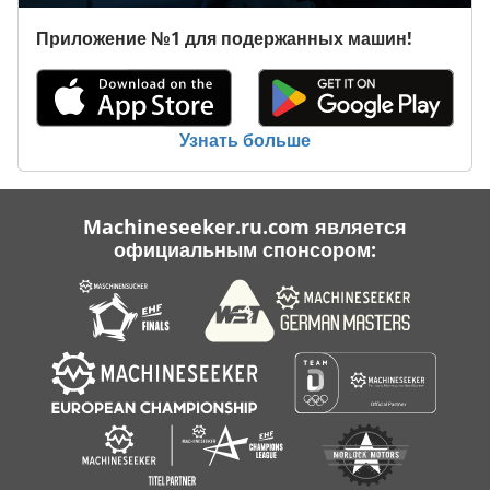
Case Ih 9370
Приложение №1 для подержанных машин!
Case Ih Maxxum 5120
Case Ih Maxxum 5140
Узнать больше
Case Ih Mx 285
Case Ih Stx 530
Machineseeker.ru.com является
официальным спонсором: