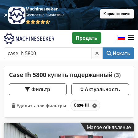
Machineseeker
К приложению
Бесплатно в магазине
Продать
Искать
Case Ih 5800 купить подержанный
(3)
Фильтр
Актуальность
Case IH
Удалить все фильтры
Малое объявление