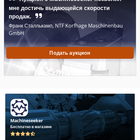
Case Ih 5140
мне достичь выдающейся скорости
продаж.
Case Ih 5400
Франк Сталлькамп, NTF Korfhage Maschinenbau
Case Ih 7120
GmbH
Case Ih 7140
Подать аукцион
Case Ih 8120
Case Ih 885
Case Ih 886
Case Ih 8920
Case Ih 8930
Machineseeker
Case Ih 9230
Бесплатно в магазине
Case Ih 9280