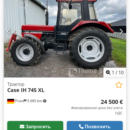
1
/
10
Трактор
Case IH
745 XL
24 500 €
Prüm
5 685 km
Фиксированная цена без учета
НДС
Запросить
Позвонить