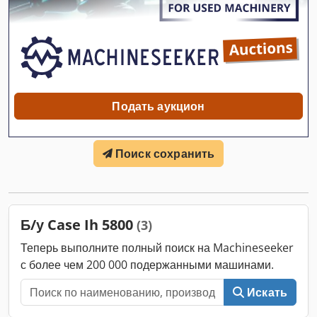
WEGTP28F3HAAA3318 Год выпуска: 2018 2-осная 25 км/ч
Комплект светодиодного освещения Шины: 10.0/75-15.3
Цена при самовывозе. Товар находится по адресу: 49419
Вагенфельд-Штрёэн, самовывоз покупателем. Это
предложение распространяется исключительно на
указанный предмет. Прочие позиции, возможно
представленные на фото, могут быть частью других
Подать аукцион
предложений. Возможны ошибки в описании. Инвентарный
номер: 2926-26
Поиск сохранить
Б/у Case Ih 5800
(3)
Теперь выполните полный поиск на Machineseeker
с более чем 200 000 подержанными машинами.
Искать