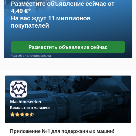
Разместите объявление сейчас от
Case Ih 5130
4,49 €
*
На вас ждут
11 миллионов
Case Ih 5140
покупателей
Case Ih 7140
Case Ih 8930
Разместить объявление сейчас
Case Ih 9230
*за объявление/месяц
Case Ih 9370
Case Ih Cs 110
Case Ih Maxxum 110
Machineseeker
Case Ih Maxxum 140
Бесплатно в магазине
Case Ih Maxxum 5120
Case Ih Maxxum 5140
Приложение №1 для подержанных машин!