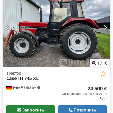
1
/
10
Трактор
Case IH
745 XL
24 500 €
Prüm
5 685 km
Фиксированная цена без учета
НДС
Запросить
Позвонить