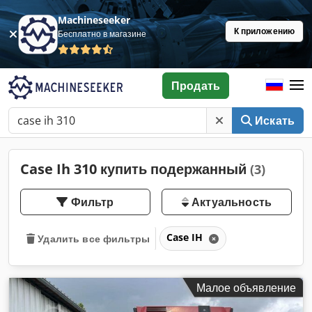
Machineseeker
К приложению
Бесплатно в магазине
Продать
Искать
Case Ih 310 купить подержанный
(3)
Фильтр
Актуальность
Case IH
Удалить все фильтры
Малое объявление