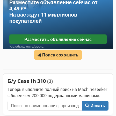
Разместите объявление сейчас от
2018 2-осная 25 км/ч Комплект светодиодного освещения
4,49 €
*
Шины: 10.0/75-15.3 Цена при самовывозе. Товар находится
по адресу: 49419 Вагенфельд-Штрёэн, самовывоз
На вас ждут
11 миллионов
покупателем. Это предложение распространяется
покупателей
исключительно на указанный предмет. Прочие позиции,
возможно представленные на фото, могут быть частью
других предложений. Возможны ошибки в описании.
Разместить объявление сейчас
Dkedpfjzabtdsx Ad Ier Инвентарный номер: 2926-26
*за объявление/месяц
Поиск сохранить
Б/у Case Ih 310
(3)
Теперь выполните полный поиск на Machineseeker
с более чем 200 000 подержанными машинами.
Искать