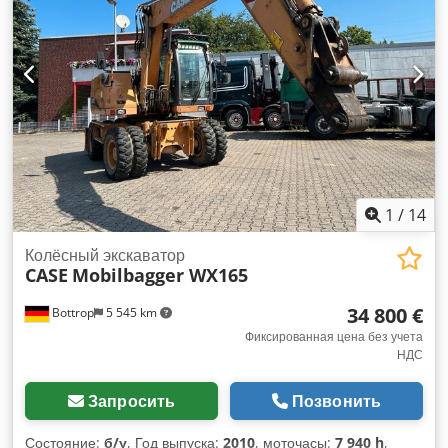
разной толщине обложек. Прочная чугунная конструкция
обеспечивает высокую точность работы и долговечность.
Технические данные: Производитель: Karl Tränklein Тип:
Case Bender / машина для формирования корешков
Рабочая ширина: около 600 мм Регулировка прижима
валков Стабильная чугунная конструкция Электропривод
Рабочий стол Состояние: б/у Применение: производство
книг в твёрдом переплёте, переплётные мастерские,
типографии, полиграфические предприятия, Codpfx
Ajziwnbjl Ssha производство альбомов, каталогов и
переплётов.
1
/
14
Колёсный экскаватор
CASE
Mobilbagger WX165
34 800 €
Bottrop
5 545 km
Фиксированная цена без учета
НДС
Запросить
Позвонить
Состояние:
б/у
, Год выпуска:
2010
, моточасы:
7 940 h
,