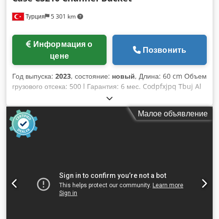
Турция
5 301 km
Информация о
Позвонить
цене
Год выпуска:
2023
, состояние:
новый
, Длина: 60 cm Объем
грузового отсека: 500 l Гарантия: 6 мес. Codpfxjpq Tbuj Al
Sjha
Малое объявление