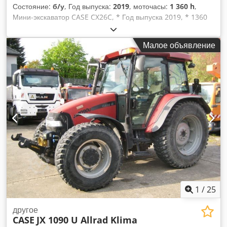
часть в хорошем состоянии. Готова к проверке на рабочей
Состояние:
б/у
, Год выпуска:
2019
, моточасы:
1 360 h
,
площадке.
Мини-экскаватор CASE CX26C, * Год выпуска 2019, * 1360
BS, i * Отопление, * Кондиционер, Codpfx Ajurfkcol Soha *
Резиновые гусеницы, * Отвал бульдозера, *
Малое объявление
Быстроразъемное соединение
1
/
25
другое
CASE
JX 1090 U Allrad Klima