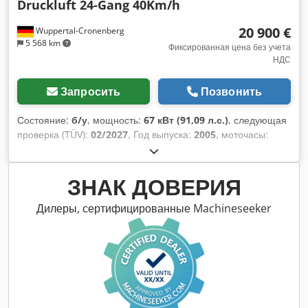
Druckluft 24-Gang 40Km/h
20 900 €
Wuppertal-Cronenberg
5 568 km
Фиксированная цена без учета
НДС
Запросить
Позвонить
Состояние:
б/у
, мощность:
67 кВт (91,09 л.с.)
, следующая
проверка (TÜV):
02/2027
, Год выпуска:
2005
, моточасы:
9 560 h
, Оборудование:
кабина, кондиционер, полный
привод
,
ЗНАК ДОВЕРИЯ
Дилеры, сертифицированные Machineseeker