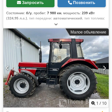
Запросить
Позвонить
Состояние:
б/у
, пробег:
7 980 км
, мощность:
239 кВт
(324,95 л.с.)
, тип передачи:
автоматический
, тип топлива:
дизель
, цвет:
жёлтый
, первая регистрация:
01/2013
, Год
выпуска:
2013
, Оборудование:
кондиционер
,
Малое объявление
1
/
10