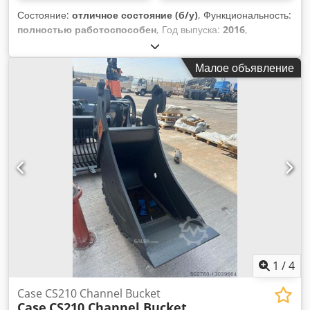
Состояние:
отличное состояние (б/у)
, Функциональность:
полностью работоспособен
, Год выпуска:
2016
,
моточасы:
11 500 h
, * 11 500 моточасов * Рабочий вес 15
700 кг * Мощность двигателя 77 кВт * Roadliner (резиновые
Малое объявление
гусеницы) Csdey Rm H Espfx Al Ssha * Гидравлический
быстросъем * Кондиционер
1
/
4
Case CS210 Channel Bucket
Case
CS210 Channel Bucket