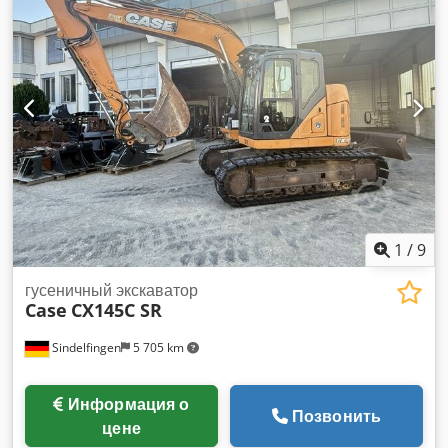
1
/
9
гусеничный экскаватор
Case
CX145C SR
Sindelfingen
5 705 km
Информация о
Позвонить
цене