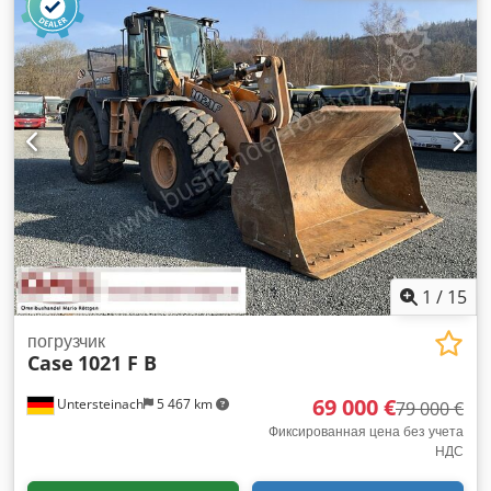
Ssha Различные виды оборудования: измельчитель
соломы, разбрасыватель соломы.
1
/
15
погрузчик
Case
1021 F B
69 000 €
Untersteinach
5 467 km
79 000 €
Фиксированная цена без учета
НДС