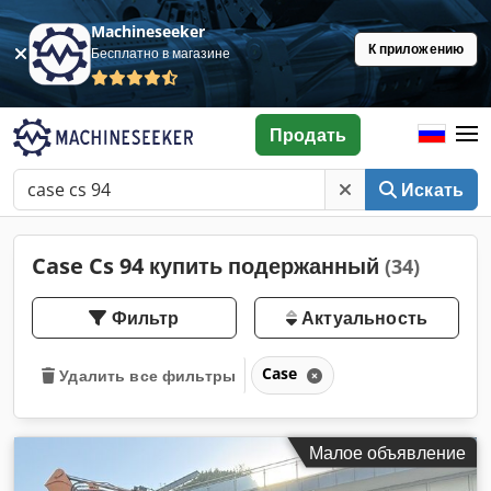
Machineseeker
К приложению
Бесплатно в магазине
Продать
Искать
Case Cs 94 купить подержанный
(34)
Фильтр
Актуальность
Case
Удалить все фильтры
Малое объявление