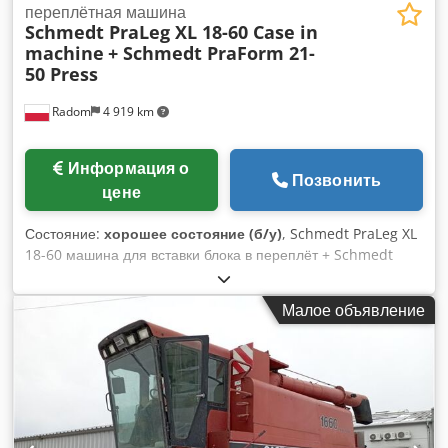
переплётная машина
Schmedt PraLeg XL 18-60 Case in
machine
+ Schmedt PraForm 21-
50 Press
Radom
4 919 km
Информация о
Позвонить
цене
Состояние:
хорошее состояние (б/у)
, Schmedt PraLeg XL
18-60 машина для вставки блока в переплёт + Schmedt
PraForm 21-50 Пресс Производство 2022 года. Schmedt
PraLeg XL 18-60 Устройство для вставки книжного блока
Малое объявление
Машина в хорошем состоянии, полностью готова к работе.
Устанавливает книжный блок в подготовленную твёрдую
обложку. Оборудована двумя клеевыми узлами, имеется
плавная регулировка толщины нанесения клея. Форматы:
Высота блока: 80 – 450 мм Ширина блока: 110 – 450 мм
Chjdpfxozdazbj Al Soa Толщина блока: 2 – 80 мм
Производительность: ок. 200 – 300 шт/ч Питание: 230 В