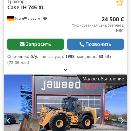
Трактор
Case IH
745 XL
24 500 €
Prüm
5 685 km
Фиксированная цена без учета
НДС
Запросить
Позвонить
Состояние:
б/у
, Год выпуска:
1988
, мощность:
53 кВт
(72,06 л.с.)
,
Малое объявление