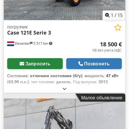
1
/
15
погрузчик
Case
121E Serie 3
18 500 €
Deventer
5 517 km
VB без учета НДС
Запросить
Позвонить
Состояние:
отличное состояние (б/у)
, мощность:
47 кВт
(63,90 л.с.)
, тип топлива:
дизель
, Год выпуска:
2012
,
моточасы:
1 060 h
,
Малое объявление