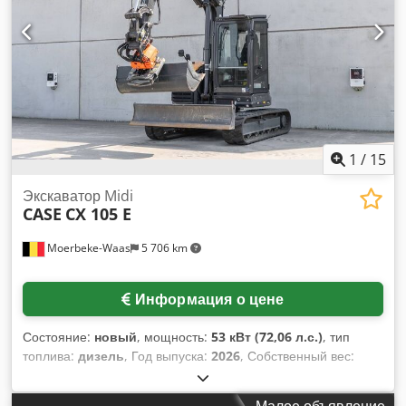
1
/
15
Экскаватор Midi
CASE
CX 105 E
Moerbeke-Waas
5 706 km
Информация о цене
Состояние:
новый
, мощность:
53 кВт (72,06 л.с.)
, тип
топлива:
дизель
, Год выпуска:
2026
, Собственный вес:
9780 кг. Chjdpfxjzrrw As Al Ssa Для получения
дополнительной информации обращайтесь в отдел продаж