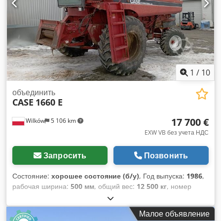
Вес: 300 кг Сделано в Германии. Schmedt PraForm 21-50
Книжный пресс Книжный пресс с прорезчиком канавки.
Производитель Schmedt, Германия. Машина в отличном
состоянии, полностью готова к работе. Технические
характеристики: Максимальный формат: 420 x 520 x 100
мм Вес: 220 кг Питание: 230 В + сжатый воздух. Цена
указана за комплект из двух машин.
1
/
10
объединить
CASE
1660 E
17 700 €
Wilków
5 106 km
EXW VB без учета НДС
Запросить
Позвонить
Состояние:
хорошее состояние (б/у)
, Год выпуска:
1986
,
рабочая ширина:
500 мм
, общий вес:
12 500 кг
, номер
машины/транспортного средства:
017128
, CASE IH 1660
осевой поток Бренд: Case IH Модель: 1660 Год: 1987 Часы
Малое объявление
работы: 3300 ч. Ширина секции: 5,00 м Codpfx Alevr Dxps