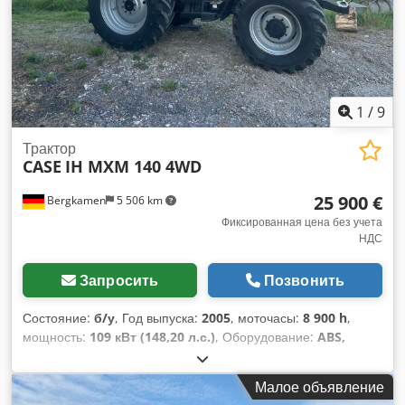
ширина 600 мм Двигатель Isuzu, мощность 202 кВт CE
Транспортные габариты: 10,8 x 3 x 3,40 м Рабочий вес: 35,5
тонн.
1
/
9
Трактор
CASE
IH MXM 140 4WD
25 900 €
Bergkamen
5 506 km
Фиксированная цена без учета
НДС
Запросить
Позвонить
Состояние:
б/у
, Год выпуска:
2005
, моточасы:
8 900 h
,
мощность:
109 кВт (148,20 л.с.)
, Оборудование:
ABS,
кабина, кондиционер, полный привод
, Собственный вес:
5868 кг Длина: 4692 мм Ширина: 2507 мм Высота: 2997 мм.
Малое объявление
Колесная база: 2723 мм Номинальная мощность: 105,9