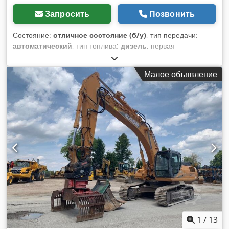
Запросить
Позвонить
Состояние:
отличное состояние (б/у)
, тип передачи:
автоматический
, тип топлива:
дизель
, первая
регистрация:
06/2016
, Год выпуска:
2016
, моточасы:
2 058
h
, Оборудование:
кабина
,
Малое объявление
1
/
13