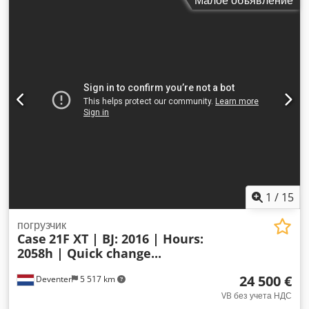
Малое объявление
компании KEY-TEC.
1
/
15
погрузчик
Case
21F XT | BJ: 2016 | Hours:
2058h | Quick change...
24 500 €
Deventer
5 517 km
VB без учета НДС