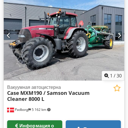
кВт, 144 л.с. Номинальная скорость: 2200 об/мин
Количество цилиндров: 6 Chjdpfxowlmt Io Al Ssa Рабочий
объем: 7480 см³ Увеличение крутящего момента: 51,3
Полный привод
1
/
30
Вакуумная автоцистерна
Case
MXM190 / Samson Vacuum
Cleaner 8000 L
Padborg
5 162 km
Информация о