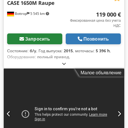
CASE
1650M Raupe
119 000 €
Bottrop
5 545 km
Фиксированная цена без учета
НДС
Запросить
Позвонить
Состояние:
б/у
, Год выпуска:
2015
, моточасы:
5 396 h
,
Оборудование:
полный привод
,
Малое объявление