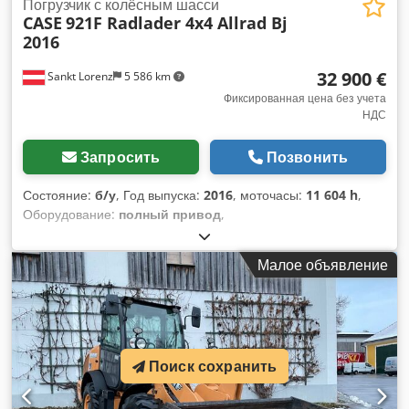
Погрузчик с колёсным шасси
CASE
921F Radlader 4x4 Allrad Bj
2016
32 900 €
Sankt Lorenz
5 586 km
Фиксированная цена без учета
НДС
Запросить
Позвонить
Состояние:
б/у
, Год выпуска:
2016
, моточасы:
11 604 h
,
Оборудование:
полный привод
,
Малое объявление
Поиск сохранить