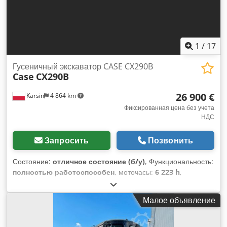
1
/
17
Гусеничный экскаватор CASE CX290B
Case
CX290B
26 900 €
Karsin
4 864 km
Фиксированная цена без учета
НДС
Запросить
Позвонить
Состояние:
отличное состояние (б/у)
, Функциональность:
полностью работоспособен
, моточасы:
6 223 h
,
Гусеничный экскаватор CASE CX290B с гидравликой
Kawasaki и двигателем Isuzu Технические характеристики:
Малое объявление
- Двигатель: Isuzu AH-6HK1X (6-цилиндровый, с
турбонаддувом, Common Rail). - Мощность двигателя:
около 154 кВт (209 л.с.) при 1800 об/мин. -