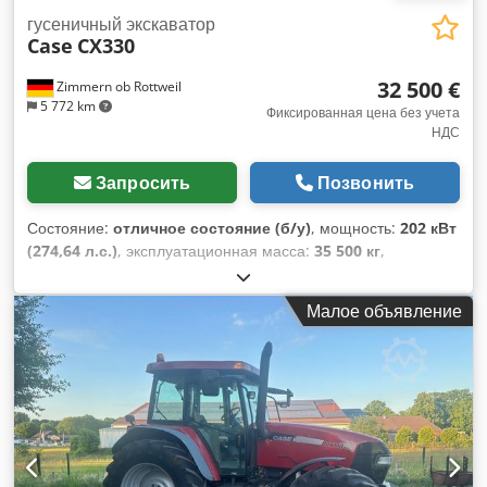
гусеничный экскаватор
Case
CX330
32 500 €
Zimmern ob Rottweil
5 772 km
Фиксированная цена без учета
НДС
Запросить
Позвонить
Состояние:
отличное состояние (б/у)
, мощность:
202 кВт
(274,64 л.с.)
, эксплуатационная масса:
35 500 кг
,
состояние цепи:
70 процент
, Год выпуска:
2006
, моточасы:
9 139 h
, Оборудование:
кондиционер
, CASE CX330
Малое объявление
Cjdpfszp Rm Rsx Al Seha Год выпуска: 2006 Наработка:
9139 часов Закрытая кабина Кондиционер Радио
Централизованная система смазки Стандартная стрела
Вынос стрелы: 3,30 м Полный гидравлический трубопровод
(для молота, грейфера, ножниц) Быстросъемное
устройство OQ80 1 ковш – ширина 800 мм 1 грейфер – в
рабочем состоянии, требуется ремонт Ходовая часть
сохранилась примерно на 70% Опорные пластины –