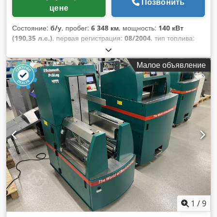
Позвонить
цене
Состояние:
б/у
, пробег:
6 348 км
, мощность:
140 кВт
(190,35 л.с.)
, первая регистрация:
08/2004
, тип топлива:
дизель
, Год выпуска:
2004
,
Малое объявление
1
/
9