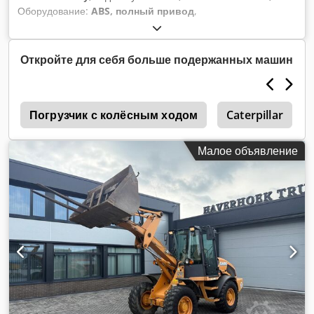
Оборудование:
ABS, полный привод
,
Откройте для себя больше подержанных машин
е
Погрузчик с колёсным ходом
Caterpillar
Малое объявление