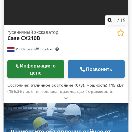
1
/
15
гусеничный экскаватор
Case
CX210B
Middelbeers
5 624 km
Информация о
Позвонить
цене
Состояние:
отличное состояние (б/у)
, мощность:
115 кВт
(156,36 л.с.)
, тип топлива:
дизель
, цвет:
оранжевый
,
первая регистрация:
07/2013
, Год выпуска:
2012
,
моточасы:
15 109 h
, Общая информация Год выпуска: 2012
Серийный номер: DCH210R5NCEAH2500 Техническая
информация Количество цилиндров: 4 Собственный вес: 22
600 кг Функционально Рабочая ширина: 300 см Cedpfx Aloy
En Nde Sjha Сертификат CE: да Состояние Техническое
Разместите объявление сейчас от