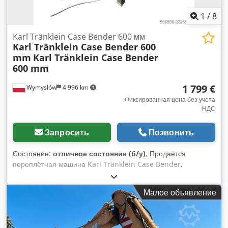
1
/
8
Karl Tränklein Case Bender 600 мм
Karl Tränklein Case Bender 600
mm
Karl Tränklein Case Bender
600 mm
1 799 €
Wymysłów
4 996 km
Фиксированная цена без учета
НДС
Запросить
Позвонить
Состояние:
отличное состояние (б/у)
, Продаётся
переплётная машина Karl Tränklein Case Bender,
предназначенная для формирования и гибки корешков
обложек книг в твёрдом переплёте. Устройство придаёт
Малое объявление
обложкам оптимальный радиус, благодаря чему они
идеально прилегают к книжному блоку. Машина оснащена
регулируемыми валками, что позволяет адаптироваться к