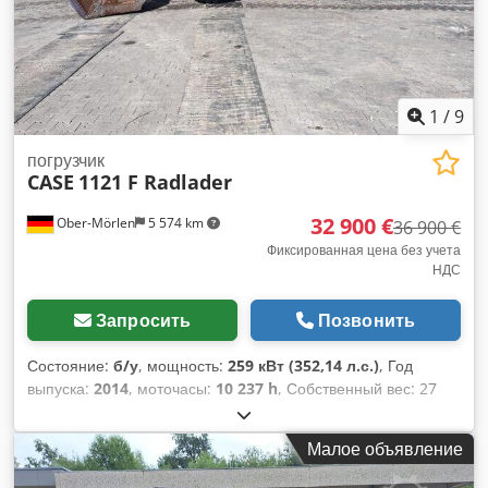
1
/
9
погрузчик
CASE
1121 F Radlader
32 900 €
Ober-Mörlen
5 574 km
36 900 €
Фиксированная цена без учета
НДС
Запросить
Позвонить
Состояние:
б/у
, мощность:
259 кВт (352,14 л.с.)
, Год
выпуска:
2014
, моточасы:
10 237 h
, Собственный вес: 27
024 кг Свяжитесь с Эмалем Джауидом для получения
дополнительной информации. Фронтальный погрузчик /
Малое объявление
Wheel Loader, Case 1121F, год выпуска 2014, наработка: 10
237 мч, длина: 8960 мм, ширина: 2990 мм, высота: 3570