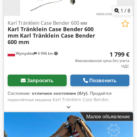
1
/
8
Karl Tränklein Case Bender 600 мм
Karl Tränklein Case Bender 600
mm
Karl Tränklein Case Bender
600 mm
1 799 €
Wymysłów
4 996 km
Фиксированная цена без учета
НДС
Запросить
Позвонить
Состояние:
отличное состояние (б/у)
, Продаётся
переплётная машина Karl Tränklein Case Bender,
предназначенная для формирования и гибки корешков
обложек книг в твёрдом переплёте. Устройство придаёт
Малое объявление
обложкам оптимальный радиус, благодаря чему они
идеально прилегают к книжному блоку. Машина оснащена
регулируемыми валками, что позволяет адаптироваться к