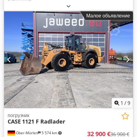
Малое объявление
1
/
9
погрузчик
CASE
1121 F Radlader
32 900 €
Ober-Mörlen
5 574 km
36 900 €