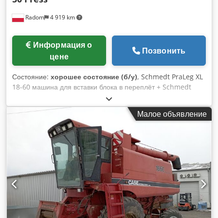
Radom
4 919 km
Информация о
Позвонить
цене
Состояние:
хорошее состояние (б/у)
, Schmedt PraLeg XL
18-60 машина для вставки блока в переплёт + Schmedt
PraForm 21-50 Пресс Производство 2022 года. Schmedt
PraLeg XL 18-60 Устройство для вставки книжного блока
Малое объявление
Машина в хорошем состоянии, полностью готова к работе.
Устанавливает книжный блок в подготовленную твёрдую
обложку. Оборудована двумя клеевыми узлами, имеется
плавная регулировка толщины нанесения клея. Форматы:
Высота блока: 80 – 450 мм Ширина блока: 110 – 450 мм
Толщина блока: 2 – 80 мм Производительность: ок. 200 –
300 шт/ч Питание: 230 В Вес: 300 кг Сделано в Германии.
Schmedt PraForm 21-50 Книжный пресс Книжный пресс с
прорезчиком канавки. Производитель Schmedt, Германия.
Машина в отличном состоянии, полностью готова к работе.