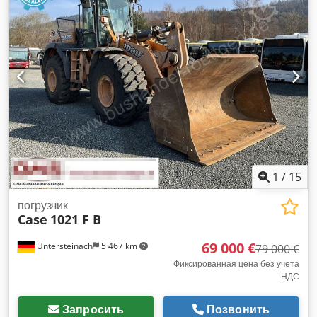
1
/
15
погрузчик
Case
1021 F B
69 000 €
Untersteinach
5 467 km
79 000 €
Фиксированная цена без учета
НДС
Запросить
Позвонить