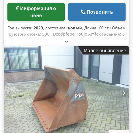
Информация о
Позвонить
цене
Год выпуска:
2023
, состояние:
новый
, Длина: 60 cm Объем
грузового отсека: 500 l Dcodpfepq Tbujx Amfek Гарантия: 6
мес.
Малое объявление