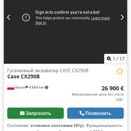
1
/
17
Гусеничный экскаватор CASE CX290B
Case
CX290B
26 900 €
Karsin
4 864 km
Фиксированная цена без учета
НДС
Запросить
Позвонить
Состояние:
отличное состояние (б/у)
, Функциональность: