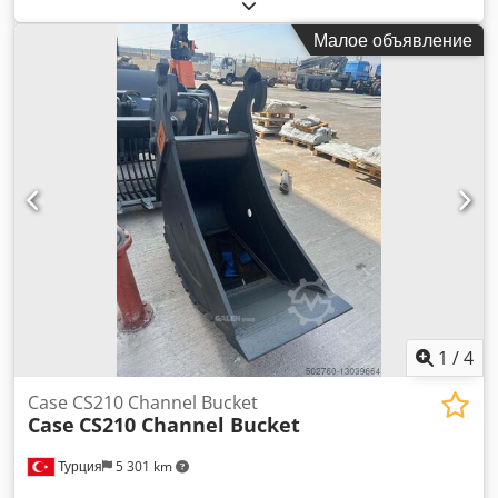
заказу в соответствии с размерами вашего канала. Dedpfx
Amswn E A Hefjck
Малое объявление
1
/
4
Case CS210 Channel Bucket
Case
CS210 Channel Bucket
Турция
5 301 km