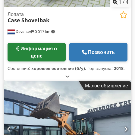
1
/
4
Лопата
Case
Shovelbak
Deventer
5 517 km
Информация о
Позвонить
цене
Состояние:
хорошее состояние (б/у)
, Год выпуска:
2018
,
Малое объявление