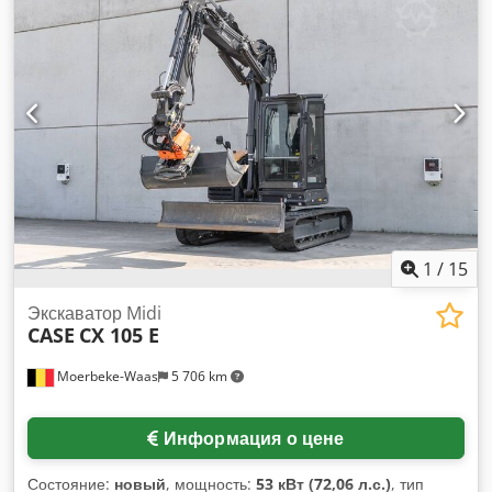
1
/
15
Экскаватор Midi
CASE
CX 105 E
Moerbeke-Waas
5 706 km
Информация о цене
Состояние:
новый
, мощность:
53 кВт (72,06 л.с.)
, тип