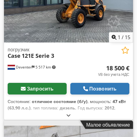
1
/
15
погрузчик
Case
121E Serie 3
18 500 €
Deventer
5 517 km
VB без учета НДС
Запросить
Позвонить
Состояние:
отличное состояние (б/у)
, мощность:
47 кВт
(63,90 л.с.)
, тип топлива:
дизель
, Год выпуска:
2012
,
моточасы:
1 060 h
,
Малое объявление