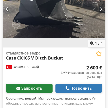
гидравлический планировочный ковш, отвал, радио Готов к
немедленному использованию. Возможны ошибки и
предварительная продажа.
1
/
4
стандартное ведро
Case
CX165 V Ditch Bucket
2 600 €
Susuz
5 301 km
EXW Фиксированная цена без
учета НДС
Запросить
Позвонить
Состояние:
новый
, Мы производим трапециевидные (V-
образные) ковши, изготовленные по индивидуальному