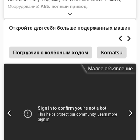
Оборудование:
ABS, полный привод
,
Откройте для себя больше подержанных машин
е
Погрузчик с колёсным ходом
Komatsu
K
Малое объявление