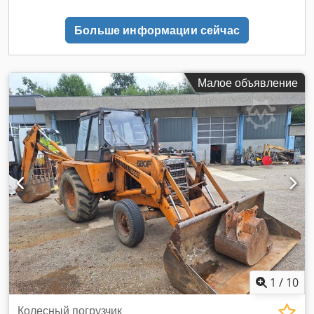
доставке. * Не несем ответственность за опечатки и ошибки
в описании. * Возможны ошибки и предварительная
Больше информации сейчас
продажа. * Прием техники в зачёт возможен! * Купля-
продажа техники осуществляется исключительно на
основании общих условий Jaweed GmbH. * Более
подробную информацию, а также наши общие условия
Малое объявление
(AGB) смотрите на нашем сайте. Dedeyn Nfwopfx Amfsck
1
/
10
Колесный погрузчик