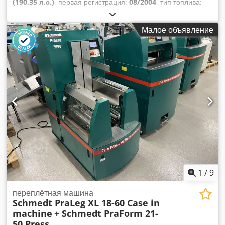
(190,35 л.с.)
, первая регистрация:
08/2004
, тип топлива:
дизель
, Год выпуска:
2004
,
Малое объявление
1
/
9
переплётная машина
Schmedt PraLeg XL 18-60 Case in
machine
+ Schmedt PraForm 21-
50 Press