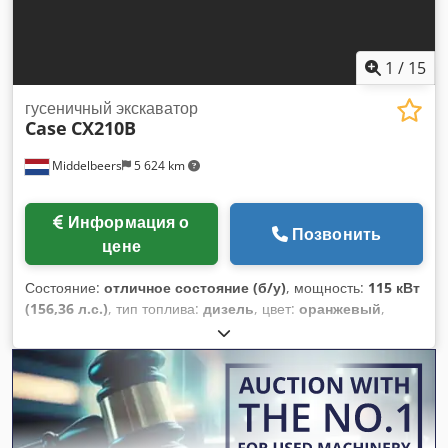
1
/
15
гусеничный экскаватор
Case
CX210B
Middelbeers
5 624 km
Информация о
Позвонить
цене
Состояние:
отличное состояние (б/у)
, мощность:
115 кВт
(156,36 л.с.)
, тип топлива:
дизель
, цвет:
оранжевый
,
первая регистрация:
07/2013
, Год выпуска:
2012
,
моточасы:
15 109 h
, Общая информация Год выпуска: 2012
Серийный номер: DCH210R5NCEAH2500 Техническая
информация Количество цилиндров: 4 Собственный вес: 22
600 кг Функционально Рабочая ширина: 300 см Сертификат
CE: да Состояние Техническое состояние: очень хорошее