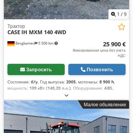
1
/
9
Трактор
CASE
IH MXM 140 4WD
25 900 €
Bergkamen
5 506 km
Фиксированная цена без учета
НДС
Запросить
Позвонить
Состояние:
б/у
, Год выпуска:
2005
, моточасы:
8 900 h
,
мощность:
109 кВт (148,20 л.с.)
, Оборудование:
ABS,
кабина, кондиционер, полный привод
, Собственный вес:
5868 кг Длина: 4692 мм Ширина: 2507 мм Высота: 2997 мм.
Малое объявление
Колесная база: 2723 мм Номинальная мощность: 105,9
кВт, 144 л.с. Номинальная скорость: 2200 об/мин
Количество цилиндров: 6 Рабочий объем: 7480 см³
Dsdpswlmt Isfx Amfjck Увеличение крутящего момента:
51,3 Полный привод