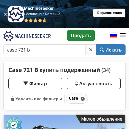
Machineseeker
К приложению
Бесплатно в магазине
Продать
Искать
Case 721 B купить подержанный
(34)
Фильтр
Актуальность
Case
Удалить все фильтры
Малое объявление