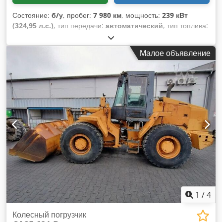
Состояние:
б/у
, пробег:
7 980 км
, мощность:
239 кВт
(324,95 л.с.)
, тип передачи:
автоматический
, тип топлива:
дизель
, цвет:
жёлтый
, первая регистрация:
01/2013
, Год
выпуска:
2013
, Оборудование:
кондиционер
,
Малое объявление
1
/
4
Колесный погрузчик