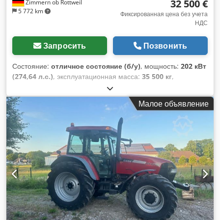
32 500 €
Zimmern ob Rottweil
5 772 km
Фиксированная цена без учета
НДС
Запросить
Позвонить
Состояние:
отличное состояние (б/у)
, мощность:
202 кВт
(274,64 л.с.)
, эксплуатационная масса:
35 500 кг
,
состояние цепи:
70 процент
, Год выпуска:
2006
, моточасы:
9 139 h
, Оборудование:
кондиционер
, CASE CX330 Год
Малое объявление
выпуска: 2006 Наработка: 9139 часов Закрытая кабина
Кондиционер Радио Централизованная система смазки
Стандартная стрела Вынос стрелы: 3,30 м Полный
гидравлический трубопровод (для молота, грейфера,
ножниц) Быстросъемное устройство OQ80 Djdpfx Aszp Rm
Romfock 1 ковш – ширина 800 мм 1 грейфер – в рабочем
состоянии, требуется ремонт Ходовая часть сохранилась
примерно на 70% Опорные пластины – ширина 600 мм
Двигатель Isuzu, мощность 202 кВт CE Транспортные
габариты: 10,8 x 3 x 3,40 м Рабочий вес: 35,5 тонн.