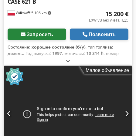
CASE
621 B
15 200 €
Wilków
5 106 km
EXW VB без учета НДС
Запросить
Позвонить
Состояние:
хорошее состояние (б/у)
, тип топлива:
дизель
, Год выпуска:
1997
, моточасы:
10 314 h
, номер
машины/транспортного средства:
JEE0055599
, Экскаватор
CASE 621 B № JEE0055599 1997 93кВт Dodpfxevxh R Ae
Малое объявление
Amfock 10314h