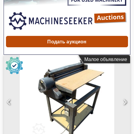
Внешнее состояние: очень хорошее Djdpfey En Ndex
Amfsck Финансовая информация Цена: По запросу
Гарантия Гарантия: из первых рук, полная сервисная
история, полностью готов к эксплуатации! - 80%
гусеничного хода - В комплекте 3 ковша: 1300 мм, 450 мм и
2000 мм для очистки канав - Опционально с TOPCON 3D-
СИСТЕМОЙ 2021 года
Подать аукцион
Малое объявление