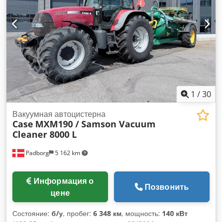
1
/
30
Вакуумная автоцистерна
Case
MXM190 / Samson Vacuum
Cleaner 8000 L
Padborg
5 162 km
Информация о
Позвонить
цене
Состояние:
б/у
, пробег:
6 348 км
, мощность:
140 кВт