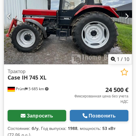
1
/
10
Трактор
Case IH
745 XL
24 500 €
Prüm
5 685 km
Фиксированная цена без учета
НДС
Запросить
Позвонить
Состояние:
б/у
, Год выпуска:
1988
, мощность:
53 кВт
(72,06 л.с.)
,