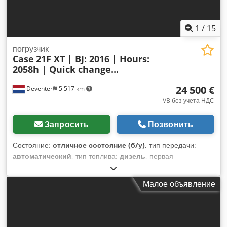
1
/
15
погрузчик
Case
21F XT | BJ: 2016 | Hours:
2058h | Quick change...
24 500 €
Deventer
5 517 km
VB без учета НДС
Запросить
Позвонить
Состояние:
отличное состояние (б/у)
, тип передачи:
автоматический
, тип топлива:
дизель
, первая
регистрация:
06/2016
, Год выпуска:
2016
, моточасы:
2 058
h
, Оборудование:
кабина
,
Малое объявление