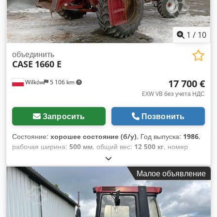
Dcjdpfxezdazbj Amfok Технические характеристики:
Максимальный формат: 420 x 520 x 100 мм Вес: 220 кг
Питание: 230 В + сжатый воздух. Цена указана за комплект
из двух машин.
1
/
10
объединить
CASE
1660 E
17 700 €
Wilków
5 106 km
EXW VB без учета НДС
Запросить
Позвонить
Состояние:
хорошее состояние (б/у)
, Год выпуска:
1986
,
рабочая ширина:
500 мм
, общий вес:
12 500 кг
, номер
машины/транспортного средства:
017128
, CASE IH 1660
осевой поток Dcjdevr Dxpjpfx Amfok Бренд: Case IH
Малое объявление
Модель: 1660 Год: 1987 Часы работы: 3300 ч. Ширина
секции: 5,00 м Различные виды оборудования:
измельчитель соломы, разбрасыватель соломы.