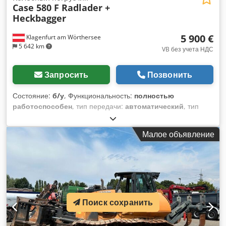
Case 580 F Radlader +
Heckbagger
5 900 €
Klagenfurt am Wörthersee
5 642 km
VB без учета НДС
Запросить
Позвонить
Состояние:
б/у
, Функциональность:
полностью
работоспособен
, тип передачи:
автоматический
, тип
топлива:
дизель
, эксплуатационная масса:
7 500 кг
,
конфигурация осей:
4x2
, первая регистрация:
10/1977
, Год
Малое объявление
выпуска:
1977
, Оборудование:
гидравлика
,
Поиск сохранить