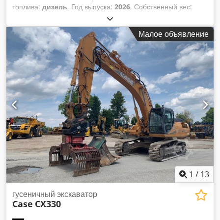
топлива:
дизель
, Год выпуска:
2026
, Собственный вес:
9780 кг. Dodszrrw Aepfx Amfeck Для получения
дополнительной информации обращайтесь в отдел продаж
Малое объявление
компании KEY-TEC.
1
/
13
гусеничный экскаватор
Case
CX330