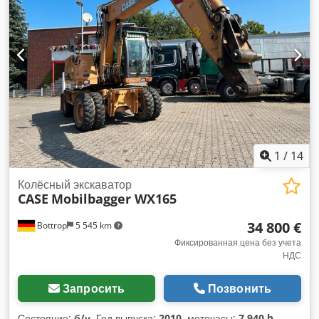
разной толщине обложек. Прочная чугунная конструкция
обеспечивает высокую точность работы и долговечность.
Технические данные: Производитель: Karl Tränklein Тип:
Case Bender / машина для формирования корешков
Рабочая ширина: около 600 мм Регулировка прижима
валков Стабильная чугунная конструкция Электропривод
Рабочий стол Состояние: б/у Применение: производство
книг в твёрдом переплёте, переплётные мастерские,
типографии, полиграфические предприятия, производство
альбомов, каталогов и переплётов. Dcodjziwnbspfx Amfok
1
/
14
Колёсный экскаватор
CASE
Mobilbagger WX165
34 800 €
Bottrop
5 545 km
Фиксированная цена без учета
НДС
Запросить
Позвонить
Состояние:
б/у
, Год выпуска:
2010
, моточасы:
7 940 h
,