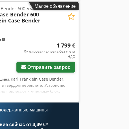
ние: очень хорошее Финансовая
Малое объявление
e Bender 600 мм
арантия: из первых рук, полная
Case Bender 600
ого хода - В комплекте 3 ковша: 1300
ein Case Bender
N 3D-СИСТЕМОЙ 2021 года
m
1 799 €
Фиксированная цена без учета
НДС
Отправить запрос
шина Karl Tränklein Case Bender,
 в твёрдом переплёте. Устройство
но прилегают к книжному блоку.
ваться к разной толщине обложек.
ты и долговечность. Технические
а для формирования корешков Рабочая
 подержанные машины
унная конструкция Электропривод
роизводство книг в твёрдом переплёте,
ие сейчас от 4,49 €
*
я, производство альбомов, каталогов