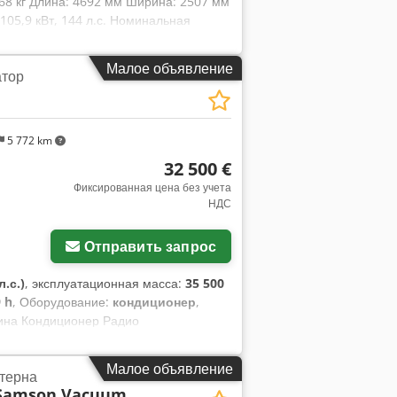
868 кг Длина: 4692 мм Ширина: 2507 мм
05,9 кВт, 144 л.с. Номинальная
ов: 6 Рабочий объем: 7480 см³
Малое объявление
атор
5 772 km
32 500 €
Фиксированная цена без учета
НДС
Отправить запрос
л.с.)
, эксплуатационная масса:
35 500
 h
, Оборудование:
кондиционер
,
бина Кондиционер Радио
лы: 3,30 м Полный гидравлический
g Dsr Быстросъемное устройство OQ80
Малое объявление
терна
ся ремонт Ходовая часть сохранилась
Samson Vacuum
uzu, мощность 202 кВт CE