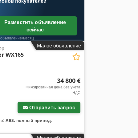
ионов покупателей
Разместить объявление
сейчас
 объявление/месяц
Малое объявление
ор
er WX165
34 800 €
Фиксированная цена без учета
НДС
Отправить запрос
ие:
ABS, полный привод
,