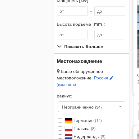
Мощность [kW]:
-
Высота подъема [mm]:
-
Показать больше
Местонахождение
Ваше обнаруженное
местоположение:
Россия
(изменить)
радиус:
Неограниченно
(34)
ваторы
Гусеничный
Тракторы Гусеничные
Германия
(14)
Польша
(8)
Нидерланды
(5)