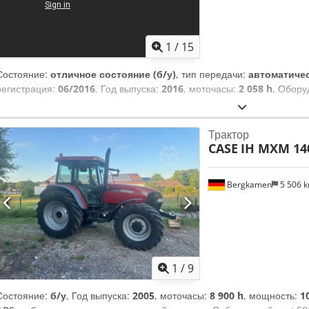
1
/
15
Состояние:
отличное состояние (б/у)
, тип передачи:
автоматиче
регистрация:
06/2016
, Год выпуска:
2016
, моточасы:
2 058 h
, Обору
Трактор
CASE
IH MXM 14
Bergkamen
5 506 
1
/
9
Состояние:
б/у
, Год выпуска:
2005
, моточасы:
8 900 h
, мощность:
1