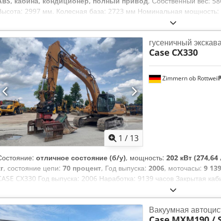
ABS, кабина, кондиционер, полный привод
, Собственный вес: 5
Высота: 2997 мм. Колесная база: 2723 мм Номинальная мощность: 1
скорость: 2200 об/мин Dodewlmt Ispfx Ag Dekr Количество цилиндр
Увеличение крутящего момента: 51,3 Полный привод
гусеничный экскав
Case
CX330
Zimmern ob Rottweil
1
/
13
Состояние:
отличное состояние (б/у)
, мощность:
202 кВт (274,64 
кг
, состояние цепи:
70 процент
, Год выпуска:
2006
, моточасы:
9 139
CASE CX330 Год выпуска: 2006 Наработка: 9139 часов Закрытая ка
Централизованная система смазки Стандартная стрела Вынос стре
трубопровод (для молота, грейфера, ножниц) Dkodpfx Aezp Rm Ro
Вакуумная автоцис
1 ковш – ширина 800 мм 1 грейфер – в рабочем состоянии, требует
Case
MXM190 / 
примерно на 70% Опорные пластины – ширина 600 мм Двигатель Is