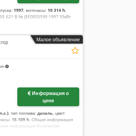
ыпуска:
1997
, моточасы:
10 314 h
,
ASE 621 B № JEE0055599 1997 93кВт
Малое объявление
атор
 km
Информация о
цене
л.с.)
, тип топлива:
дизель
, цвет:
очасы:
15 109 h
, Общая информация
ская информация Количество
ирина: 300 см Сертификат CE: да