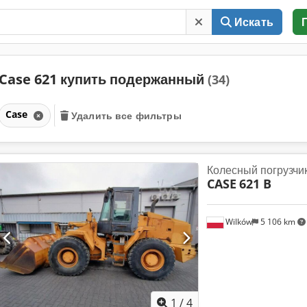
Искать
Case 621 купить подержанный
(34)
Case
Удалить все фильтры
Колесный погрузчи
CASE
621 B
Wilków
5 106 km
1
/
4