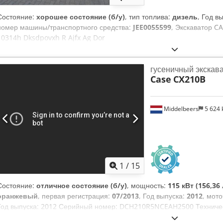
Состояние:
хорошее состояние (б/у)
, тип топлива:
дизель
, Год в
номер машины/транспортного средства:
JEE0055599
, Экскаватор C
10314h Dksdpovxh R Ajfx Ag Dor
гусеничный экскав
Case
CX210B
Middelbeers
5 624
1
/
15
Состояние:
отличное состояние (б/у)
, мощность:
115 кВт (156,36 
оранжевый
, первая регистрация:
07/2013
, Год выпуска:
2012
, мот
Год выпуска: 2012 Серийный номер: DCH210R5NCEAH2500 Техниче
цилиндров: 4 Собственный вес: 22 600 кг Функционально Рабочая ш