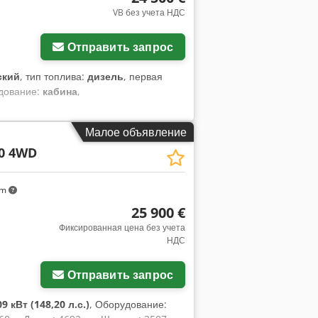
VB без учета НДС
Отправить запрос
ский
, тип топлива:
дизель
, первая
дование:
кабина
,
Малое объявление
0 4WD
km
25 900 €
Фиксированная цена без учета
НДС
Отправить запрос
09 кВт (148,20 л.с.)
, Оборудование: