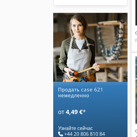
Продать case 621
немедленно
от
4,49 €
*
Узнайте сейчас
+44 20 806 810 84