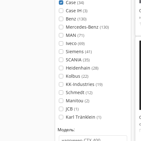
Case
(34)
Case IH
(3)
Benz
(130)
Mercedes-Benz
(130)
MAN
(71)
Iveco
(69)
Siemens
(41)
SCANIA
(35)
Heidenhain
(28)
Kolbus
(22)
KK-Industries
(19)
Schmedt
(12)
Manitou
(2)
JCB
(1)
Karl Tränklein
(1)
Модель: