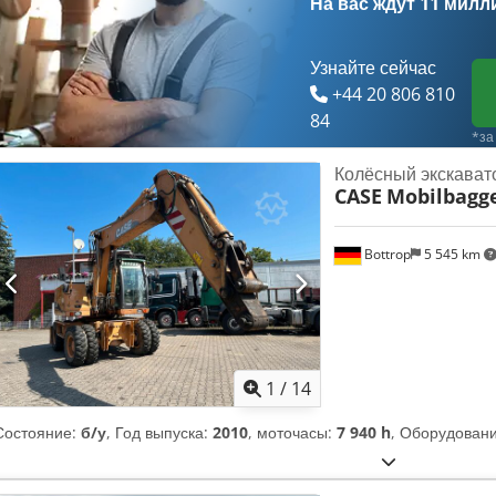
На вас ждут
11 милл
и переплётов.
Узнайте сейчас
+44 20 806 810
84
*за
Колёсный экскават
CASE
Mobilbagg
Bottrop
5 545 km
1
/
14
Состояние:
б/у
, Год выпуска:
2010
, моточасы:
7 940 h
, Оборудован