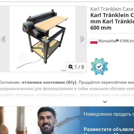
Состояние Техническое состояние: очень хорошее Внешнее состоя
Karl Tränklein Cas
информация Цена: По запросу Гарантия Dkjdpfxey En Nde Ag Der Г
Karl Tränklein 
сервисная история, полностью готов к эксплуатации! - 80% гусеничн
mm
Karl Tränkl
мм, 450 мм и 2000 мм для очистки канав - Опционально с TOPCO
600 mm
Wymysłów
4 996 k
1
/
8
Состояние:
отличное состояние (б/у)
, Продаётся переплётная ма
предназначенная для формирования и гибки корешков обложек книг
придаёт обложкам оптимальный радиус, благодаря чему они идеаль
Машина оснащена регулируемыми валками, что позволяет адаптиро
Прочная чугунная конструкция обеспечивает высокую точность рабо
данные: Производитель: Karl Tränklein Тип: Case Bender / машин
Немедленно продать
ширина: около 600 мм Регулировка прижима валков Стабильная чуг
Рабочий стол Состояние: б/у Djdpeziwnbsfx Ag Dekr Применение: п
Разместите объявлен
переплётные мастерские, типографии, полиграфические предприяти