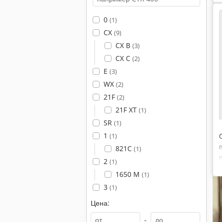
0
(1)
CX
(9)
CX B
(3)
CX C
(2)
E
(3)
WX
(2)
21F
(2)
21F XT
(1)
SR
(1)
1
(1)
821C
(1)
2
(1)
1650 M
(1)
3
(1)
Цена:
-