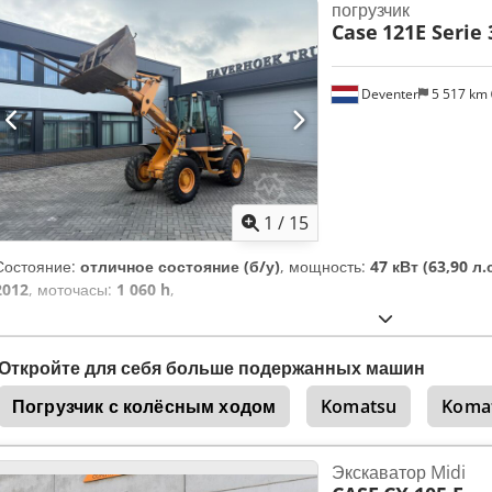
погрузчик
Case
121E Serie 
Deventer
5 517 km
1
/
15
Состояние:
отличное состояние (б/у)
, мощность:
47 кВт (63,90 л.с
2012
, моточасы:
1 060 h
,
Откройте для себя больше подержанных машин
Погрузчик с колёсным ходом
Komatsu
Koma
Экскаватор Midi