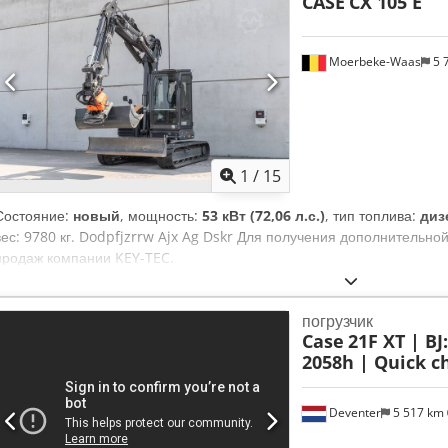
CASE
CX 105 E
Moerbeke-Waas
5 
1
/
15
Состояние:
новый
, мощность:
53 кВт (72,06 л.с.)
, тип топлива:
диз
вес: 9780 кг. Dodpfjzrrw Ajx Ag Dskr Для получения дополнительн
продаж компании KEY-TEC.
погрузчик
Case
21F XT | BJ
2058h | Quick ch
Deventer
5 517 km