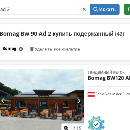
Искать
Bomag Bw 90 Ad 2 купить подержанный
(42)
Bomag
Удалить все фильтры
тандемный каток
Bomag
BW120 A
Sankt Veit in der Süd
1
/
15