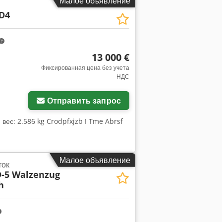
Малое объявление
D4
13 000 €
Фиксированная цена без учета
НДС
Отправить запрос
 вес: 2.586 kg Crodpfxjzb I Tme Abrsf
Малое объявление
ток
-5 Walzenzug
h