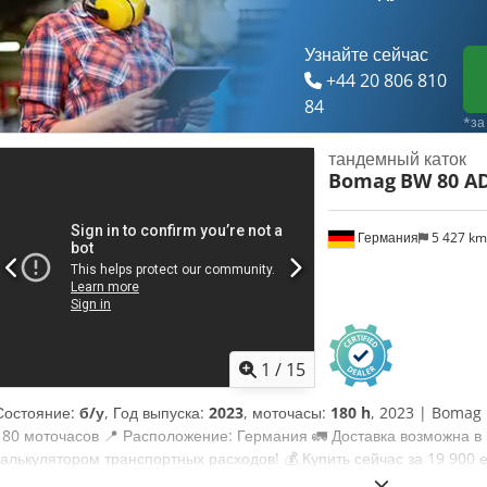
Тщательный осмотр профессионалами Csdpfxszgw Dqj Abrerf ✔ Во
объект ✔ Гарантия возврата денег ✔ Надёжные и гибкие способы о
альтернативное оборудование? У нас есть полезные инструменты и
Узнайте сейчас
операторов техники – всё доступно на нашей платформе.
+44 20 806 810
84
*за
тандемный каток
Bomag
BW 80 AD
Германия
5 427 k
1
/
15
Состояние:
б/у
, Год выпуска:
2023
, моточасы:
180 h
, 2023 | Bomag 
180 моточасов 📍 Расположение: Германия 🚛 Доставка возможна в
калькулятором транспортных расходов! 💰 Купить сейчас за 19 900 
Оплата при доставке возможна за небольшую доплату (при условии о