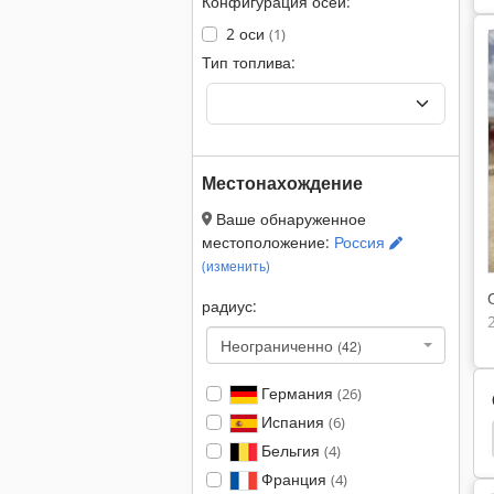
Конфигурация осей:
2 оси
(1)
Тип топлива:
Местонахождение
Ваше обнаруженное
местоположение:
Россия
(изменить)
радиус:
Неограниченно
(42)
Германия
(26)
Испания
(6)
05
Hamm 3520
Hamm 3518
Hamm 3414
Бельгия
(4)
Франция
(4)