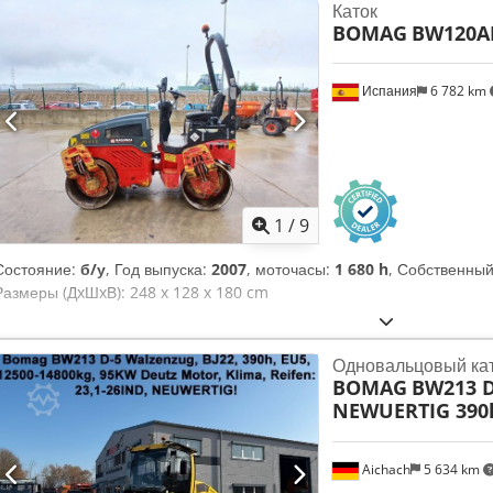
Каток
BOMAG
BW120A
Испания
6 782 km
1
/
9
Состояние:
б/у
, Год выпуска:
2007
, моточасы:
1 680 h
, Собственный
Размеры (ДxШxВ): 248 x 128 x 180 cm
Одновальцовый ка
BOMAG
BW213 D
NEWUERTIG 390
Aichach
5 634 km