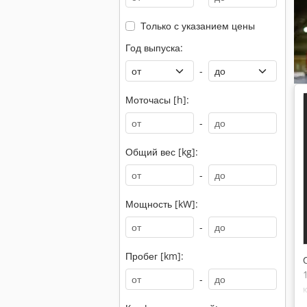
Только с указанием цены
Год выпуска:
-
Моточасы [h]:
-
Общий вес [kg]:
-
Мощность [kW]:
-
Пробег [km]:
-