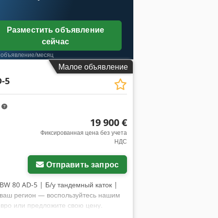
зможна доставка непосредственно на
платы 🔄 Рассматриваете
 ресурсы для всех владельцев и
Разместить объявление
сейчас
 объявление/месяц
Малое объявление
-5
m
19 900 €
Фиксированная цена без учета
НДС
Отправить запрос
BW 80 AD-5 | Б/у тандемный каток |
 ваш регион — воспользуйтесь нашим
евро или предложите свою цену.
добрения)* 👷‍♂️ Осмотр проведён