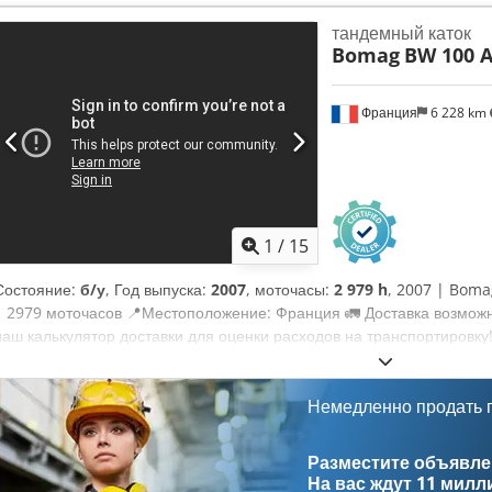
небольшую плату (по согласованию)* 👷‍♂️ Проверено независимым э
тандемный каток
одобрено ✅ 2 недостатка ℹ️ 0 критичных дефектов ⚠️ 📌 Комментар
Bomag
BW 100 A
состоянии. Счётчик был заменён, поэтому указанные 200 моточасов
порядке и никаких замечаний нет. 📄 Хотите посмотреть полный от
фотографии или видео? Совет: ссылка "40959 Equippo" часто испо
Франция
6 228 km
дополнительной информации онлайн. 💡 Почему выбрать эту машин
проверка профессионалами ✔ Доставка прямо на объект ✔ Гаранти
гибкие варианты оплаты 🔄 Ищете другие варианты техники? На н
инструменты и ресурсы для всех владельцев и операторов оборудо
1
/
15
Состояние:
б/у
, Год выпуска:
2007
, моточасы:
2 979 h
, 2007 | Boma
| 2979 моточасов 📍Местоположение: Франция 🚛 Доставка возмож
наш калькулятор доставки для оценки расходов на транспортировку! 
сделать предложение. Оплата при доставке возможна за небольшу
согласованию)* 👷‍♂️ Осмотрено независимым экспертом 43 пункта п
неисправности ℹ️ 0 серьёзных дефектов ⚠️ 📌 Комментарий инспек
Немедленно продать
некоторые царапины и подозрение на небольшую утечку гидравлики
инспекцией, дополнительными фото или видео? Совет: используйт
Разместите объявлен
поиска подробной информации онлайн. 💡 Почему выбирают именн
На вас ждут
11 милл