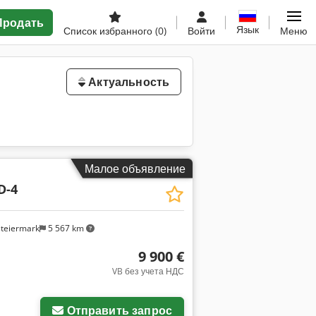
Продать
Язык
Список избранного
(0)
Войти
Меню
Актуальность
Малое объявление
D-4
steiermark
5 567 km
9 900 €
VB без учета НДС
Отправить запрос