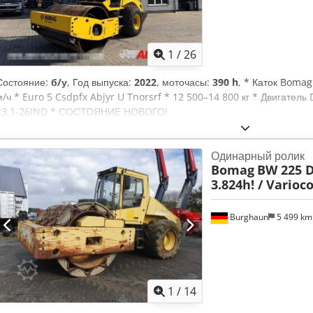
1
/
26
Состояние:
б/у
, Год выпуска:
2022
, моточасы:
390 h
, * Каток Bomag
м/ч * Euro 5 Csdpfx Abjyr U Tnorsrf * 12 500–14 800 кг * Двигател
23,1-26IND * СОСТОЯНИЕ НОВОГО!
Одинарный ролик
Bomag
BW 225 D-
3.824h! / Varioc
Burghaun
5 499 k
1
/
14