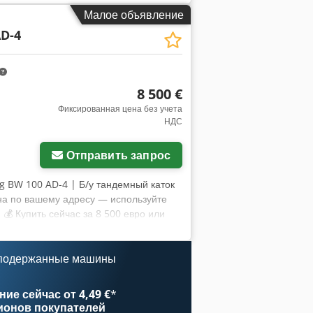
кспертом 44 пункта инспекции: 42
Малое объявление
ий инспектора: Машина в хорошем
D-4
 неактуальны, но всё в рабочем
чёт инспекции, дополнительные
льзуется для получения
у и наш сервис: ✔ Тщательная
8 500 €
я возврата денег ✔ Безопасные и
ашей платформе вы найдёте полезные
Фиксированная цена без учета
НДС
вания.
Отправить запрос
g BW 100 AD-4 | Б/у тандемный каток
на по вашему адресу — используйте
💰 Купить сейчас за 8 500 евро или
ю дополнительную плату (по
роверки: 41 одобрен ✅ 2
тора: Хорошая машина, имеются
 подержанные машины
. 📄 Хотите ознакомиться с полной
е референс "40960 Equippo" для
ие сейчас от 4,49 €
*
о эту машину и наш сервис: ✔
ионов покупателей