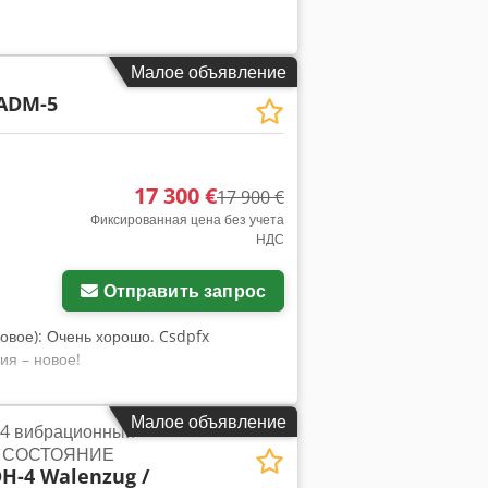
Малое объявление
ADM-5
17 300 €
17 900 €
Фиксированная цена без учета
НДС
Отправить запрос
 новое): Очень хорошо. Csdpfx
ия – новое!
Малое объявление
4 вибрационный
Е СОСТОЯНИЕ
H-4 Walenzug /