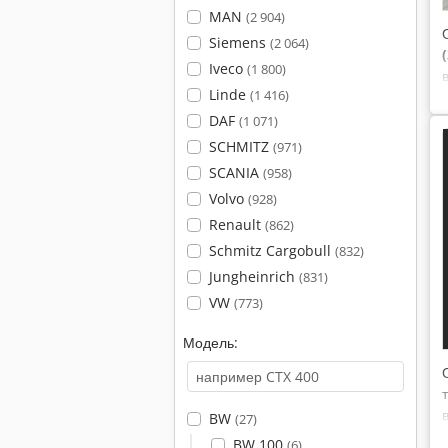
MAN
(2 904)
Siemens
(2 064)
Iveco
(1 800)
Linde
(1 416)
DAF
(1 071)
SCHMITZ
(971)
SCANIA
(958)
Volvo
(928)
Renault
(862)
Schmitz Cargobull
(832)
Jungheinrich
(831)
VW
(773)
Модель:
BW
(27)
BW 100
(6)