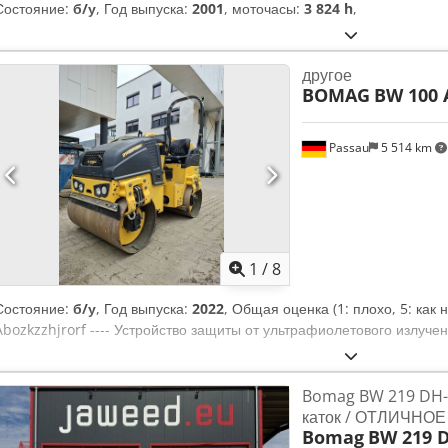
Состояние:
б/у
, Год выпуска:
2001
, моточасы:
3 824 h
,
другое
BOMAG
BW 100 
Passau
5 514 km
1
/
8
Состояние:
б/у
, Год выпуска:
2022
, Общая оценка (1: плохо, 5: как
Abozkzzhjrorf ---- Устройство защиты от ультрафиолетового излучен
Bomag BW 219 DH-
каток / ОТЛИЧНО
Bomag
BW 219 D