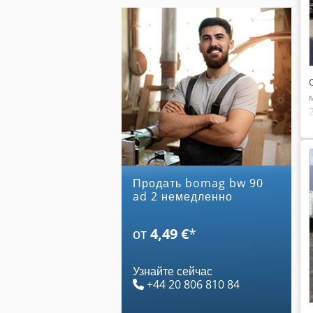
Продать bomag bw 90
ad 2 немедленно
от
4,49 €
*
Узнайте сейчас
+44 20 806 810 84