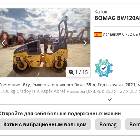
независимым экспертом 41 пункт проверки – 41 одобрен ✅ 0 недоста
Каток
эксперта: Машина выглядит почти новой, с малым пробегом. Пробл
BOMAG
BW120A
ознакомиться с полным отчётом о проверке, дополнительными фото
Equippo" часто используется для поиска подробной информации в 
наш сервис выделяются: ✔ Всесторонний осмотр профессионалами
Испания
6 782 km
площадку ✔ Гарантия возврата денег ✔ Безопасные и гибкие вариа
варианты техники? На нашей платформе вы найдёте полезные инст
операторов техники. Всё доступно в один клик. Cedpfxoydr Awe Abr
1
/
15
Состояние:
б/у
, ёмкость топливного бака:
35 л
, Год выпуска:
2021
, 
2.700 kg Crsdoy Iz A Aspfx Abref Размеры (ДxШxВ): 253 x 127 x 257
Откройте для себя больше подержанных машин
Катки с вибрационным вальцом
Bomag
Bom