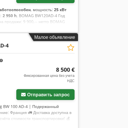
аботоспособен
, мощность:
25 кВт
ы:
2 950 h
, BOMAG BW120AD-4 Год
ена продажи: 9 900,-- нетто BOMAG
ta 2 600 кг Цена продажи: 8 800,--
ку: 4 356 часов 20,1 кВт, Deutz 2 450
Малое объявление
етчику: 7 771 час 20,1 кВт, Deutz 2
D-4
авка!
8 500 €
Фиксированная цена без учета
НДС
Отправить запрос
ag BW 100 AD-4 | Подержанный
ение: Франция 🚛 Доставка доступна в
счёта стоимости транспортировки! 💰
та при получении доступна за