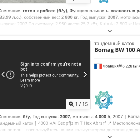
Состояние:
готов к работе (б/у)
, Функциональность:
полностью р
(33,99 л.с.)
, собственный вес:
2 800 кг
, Год выпуска:
2007
, моточас
выпуска: 2007 По счетчику: 2 950 часов 25,2 кВт, Kubota 2 800 кг Ц
BW100AD-4 Год выпуска: 2005 По счетчику: 6 594 часа 25,2 кВт, Kubo
нетто Cjdezc Iyvjpfx Abrsrf Hamm HD 10 Год выпуска: 2006 По счетчи
тандемный каток
кг Цена продажи: 8 800,-- нетто Hamm HD 10 Год выпуска: 2006 По сч
Bomag
BW 100 A
450 кг Цена продажи: 8 800,-- нетто Также возможна недорогая дост
Франция
6 228 km
1
/
15
Состояние:
б/у
, Год выпуска:
2007
, моточасы:
4 000 h
, 2007 | Bom
тандемный каток | 4000 м/ч Cedpfjzim T Hex Abrsrf 📍 Местополож
ваш регион – воспользуйтесь нашим калькулятором доставки для ра
Купите сейчас за 8 500 евро или сделайте своё предложение. Опла