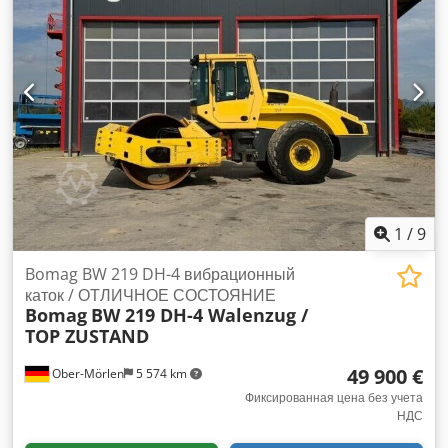
1
/
9
Bomag BW 219 DH-4 вибрационный
каток / ОТЛИЧНОЕ СОСТОЯНИЕ
Bomag
BW 219 DH-4 Walenzug /
TOP ZUSTAND
49 900 €
Ober-Mörlen
5 574 km
Фиксированная цена без учета
НДС