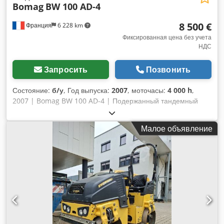
Bomag
BW 100 AD-4
8 500 €
Франция
6 228 km
Фиксированная цена без учета
НДС
Запросить
Позвонить
Состояние:
б/у
, Год выпуска:
2007
, моточасы:
4 000 h
,
2007 | Bomag BW 100 AD-4 | Подержанный тандемный
каток | 4000 м/ч 📍 Местоположение: Франция 🚛 Доставка
доступна в ваш регион – воспользуйтесь нашим
Малое объявление
калькулятором доставки для расчёта стоимости
транспортировки! 💰 Купите сейчас за 8 500 евро или
сделайте своё предложение. Оплата при получении
доступна за небольшую плату (по согласованию)* 👷‍♂️
Проверено независимым экспертом 44 пункта инспекции:
42 одобрено ✅ 2 недостатка ℹ️ 0 критичных дефектов ⚠️ 📌
Комментарий инспектора: Машина в хорошем состоянии.
Счётчик был заменён, поэтому указанные 200 моточасов
неактуальны, но всё в рабочем порядке и никаких