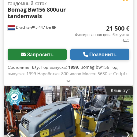
тандемный каток
Bomag
Bw156 800uur
tandemwals
21 500 €
Drachten
5 447 km
Фиксированная цена без учета
НДС
Запросить
Позвонить
Состояние:
б/у
, Год выпуска:
1999
, Bomag bw156 Год
выпуска: 1999 Наработка: 800 часов Масса: 5630 кг Cedpfx
Ahjyp H E Roueha
Клик-аут