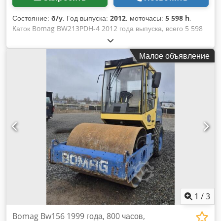
Состояние:
б/у
, Год выпуска:
2012
, моточасы:
5 598 h
,
Каток Bomag BW213PDH-4 2012 года выпуска, всего 5 598
моточасов! ---- * Производитель: Bomag * Модель:
BW213PDH-4 * Год выпуска: 2012 * Считанные моточасы:
Малое объявление
около 5 598 * Рабочий вес: 13 100 кг * Кондиционер *
Немецкая машина * 119 кВт Cedpfjyt Uirex Ahujha *
Дизельный двигатель Deutz * Дополнительные фото и
видео по запросу * Цена: 39 900 евро без НДС + 19% НДС -
--- Для получения дополнительной информации звоните:
For more questions please call: Эрик Кортум: WhatsApp
Кай Кортум: WhatsApp Вся информация представлена без
гарантий, возможны ошибки и предварительная продажа.
1
/
3
Bomag Bw156 1999 года, 800 часов,