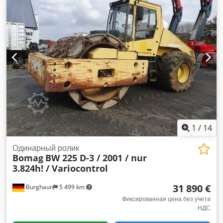
осмотра. Состояние: б/у.
1
/
14
Одинарный ролик
Bomag
BW 225 D-3 / 2001 / nur
3.824h! / Variocontrol
31 890 €
Burghaun
5 499 km
Фиксированная цена без учета
НДС