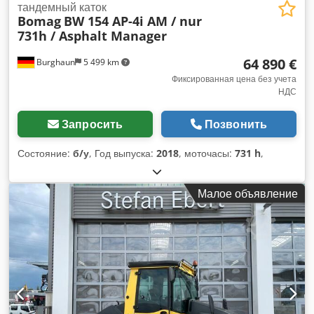
тандемный каток
Bomag
BW 154 AP-4i AM / nur
731h / Asphalt Manager
64 890 €
Burghaun
5 499 km
Фиксированная цена без учета
НДС
Запросить
Позвонить
Состояние:
б/у
, Год выпуска:
2018
, моточасы:
731 h
,
Малое объявление