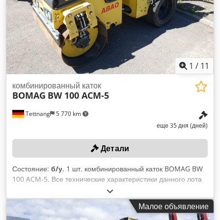
1
/
11
комбинированный каток
BOMAG
BW 100 ACM-5
Tettnang
5 770 km
еще 35 дня (дней)
Детали
Состояние:
б/у
, 1 шт. комбинированный каток BOMAG BW
100 ACM-5. Все технические характеристики данного лота
доступны в разделе «Документы» в формате PDF для
скачивания! Codpfx Aozqaycohusha Цвет: как на
Малое объявление
фотографии, соответствует изображениям и результатам