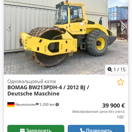
1
/
15
Одновальцовый каток
BOMAG
BW213PDH-4 / 2012 BJ /
Deutsche Maschine
39 900 €
Neumünster
5 200 km
Фиксированная цена без учета
НДС
Запросить
Позвонить