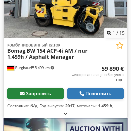
1
/
15
комбинированный каток
Bomag
BW 154 ACP-4i AM / nur
1.459h / Asphalt Manager
59 890 €
Burghaun
5 499 km
Фиксированная цена без учета
НДС
Запросить
Позвонить
Состояние:
б/у
, Год выпуска:
2017
, моточасы:
1 459 h
,