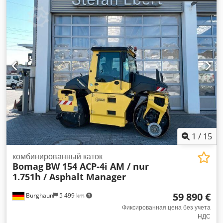
1
/
15
комбинированный каток
Bomag
BW 154 ACP-4i AM / nur
1.751h / Asphalt Manager
59 890 €
Burghaun
5 499 km
Фиксированная цена без учета
НДС