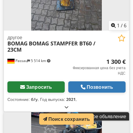
1
/
6
другое
BOMAG
BOMAG STAMPFER BT60 /
23CM
1 300 €
Passau
5 514 km
Фиксированная цена без учета
НДС
Запросить
Позвонить
Состояние:
б/у
, Год выпуска:
2021
,
Малое объявление
Поиск сохранить