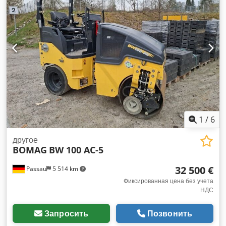
1
/
6
другое
BOMAG
BW 100 AC-5
32 500 €
Passau
5 514 km
Фиксированная цена без учета
НДС
Запросить
Позвонить