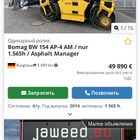
1
/
15
Одинарный ролик
Bomag
BW 154 AP-4 AM / nur
1.565h / Asphalt Manager
49 890 €
Burghaun
5 499 km
Фиксированная цена без учета
НДС
Запросить
Позвонить
Состояние:
б/у
, Год выпуска:
2014
, моточасы:
1 565 h
,
Малое объявление