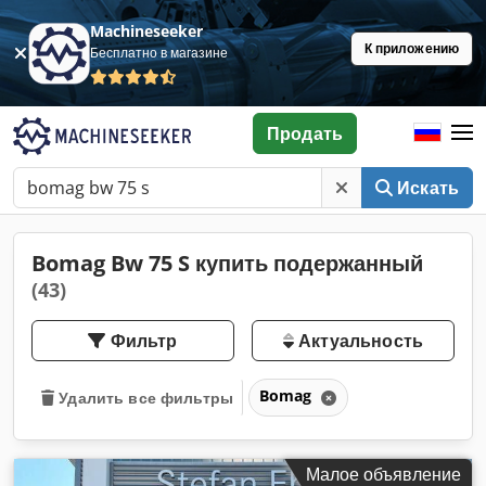
Machineseeker
К приложению
Бесплатно в магазине
Продать
Искать
Bomag Bw 75 S купить подержанный
(43)
Фильтр
Актуальность
Bomag
Удалить все фильтры
Малое объявление