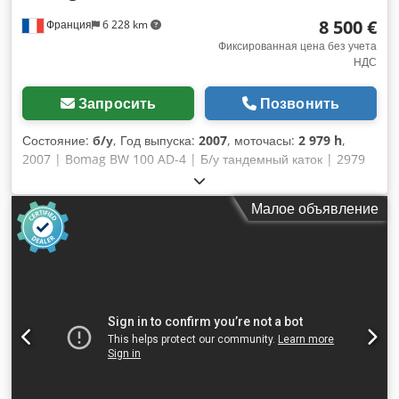
композитного материала – анкерные проушины с
8 500 €
Франция
6 228 km
оцинкованным покрытием – одноточечное крепление.
Фиксированная цена без учета
НДС
Запросить
Позвонить
Состояние:
б/у
, Год выпуска:
2007
, моточасы:
2 979 h
,
2007 | Bomag BW 100 AD-4 | Б/у тандемный каток | 2979
моточасов 📍Местоположение: Франция 🚛 Доставка
возможна по вашему адресу — используйте наш
Малое объявление
калькулятор доставки для оценки расходов на
транспортировку! 💰 Купить сейчас за 8 500 евро или
сделать предложение. Оплата при доставке возможна за
небольшую дополнительную плату (по согласованию)* 👷‍♂️
Осмотрено независимым экспертом 43 пункта проверки: 41
одобрен ✅ 2 неисправности ℹ️ 0 серьёзных дефектов ⚠️ 📌
Комментарий инспектора: Хорошая машина, имеются
некоторые царапины и подозрение на небольшую утечку
гидравлики. 📄 Хотите ознакомиться с полной инспекцией,
дополнительными фото или видео? Совет: используйте