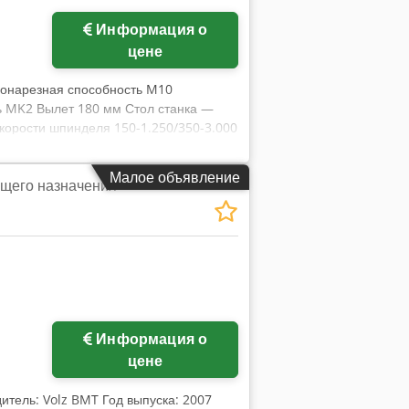
Информация о
афий
цене
бонарезная способность M10
ь MK2 Вылет 180 мм Стол станка —
Скорости шпинделя 150-1.250/350-3.000
35x470x1080 мм Масса станка ок. 106
щения - Подвижная светодиодная лампа
Малое объявление
бщего назначения
дством частотного преобразователя -
й — готов к немедленному
 - Ограничитель глубины со шкалой -
Информация о
цене
дитель: Volz BMT Год выпуска: 2007