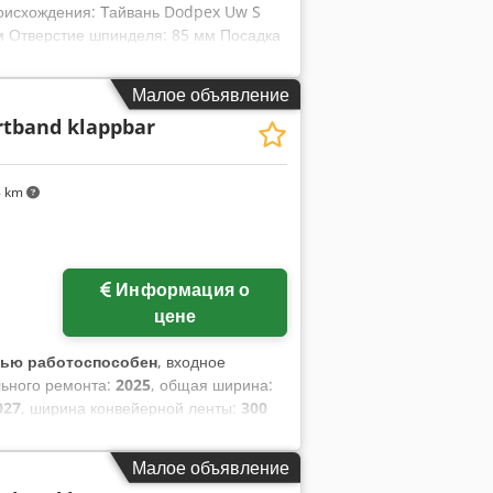
оисхождения: Тайвань Dodpex Uw S
мм Отверстие шпинделя: 85 мм Посадка
пинделя: 17–1200 об/мин с люнетом с
Малое объявление
rtband klappbar
8 km
Информация о
цене
тью работоспособен
, входное
льного ремонта:
2025
, общая ширина:
027
, ширина конвейерной ленты:
300
й конвейер для теста Dcjdpoy Ik Alofx
 Исполнение из нержавеющей стали
Малое объявление
 1200 x 500 x 1050 мм (ШxГxВ)