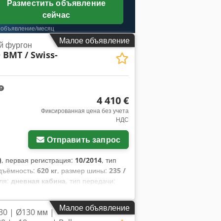
Разместить объявление
сейчас
 объявление/месяц
Малое объявление
й фургон
 BMT / Swiss-
4 410 €
Фиксированная цена без учета
НДС
Отправить запрос
)
, первая регистрация:
10/2014
, тип
одъёмность:
620 кг
, размер шины:
235 /
еля:
дневная кабина
, тип передачи:
ая ширина:
25 500 мм
, размер
00 кг
, Оборудование:
кондиционер
,
Малое объявление
30 | Ø130 мм |