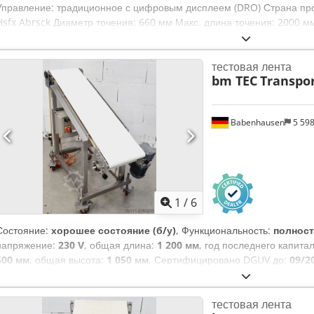
Управление: традиционное с цифровым дисплеем (DRO) Страна пр
Hsfx Abrsck Диаметр точения: 660 мм Макс. длина точения: 2000 
шпинделя: D1-8 Двигатель шпинделя: 7,5 кВт Скорость вращения ш
цифровым дисплеем (DRO) с функцией нарезания резьбы
тестовая лента
bm TEC
Transpo
Babenhausen
5 59
1
/
6
Состояние:
хорошее состояние (б/у)
, Функциональность:
полнос
напряжение:
230 V
, общая длина:
1 200 мм
, год последнего капита
500 мм
, общая высота:
1 050 мм
, Сертифицировано DGUV до:
09/2
мм
, входная частота:
50 Гц
, Оборудование:
шасси
, bm TEC складно
Abrok Ширина ленты: 300 мм Скорость ленты плавно регулируется
тестовая лента
Только у нас проверено по стандарту DGUV V3 Размеры (примерно):