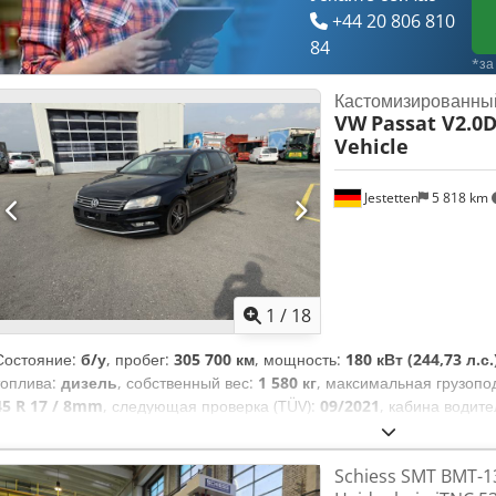
+44 20 806 810
84
*за
Кастомизированны
VW
Passat V2.0D
Vehicle
Jestetten
5 818 km
1
/
18
Состояние:
б/у
, пробег:
305 700 км
, мощность:
180 кВт (244,73 л.с.
топлива:
дизель
, собственный вес:
1 580 кг
, максимальная грузоп
45 R 17 / 8mm
, следующая проверка (TÜV):
09/2021
, кабина водит
автоматический
, класс выбросов:
Евро 5
, количество мест:
5
, общ
передней шины:
235 / 45 R 17 / 8mm
, эксплуатационная масса:
2 2
Schiess SMT BMT-1