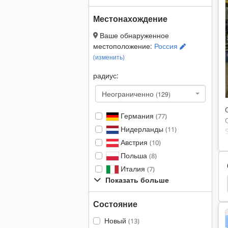
Местонахождение
Ваше обнаруженное
местоположение:
Россия
(изменить)
радиус:
Неограниченно
(129)
Германия
(77)
Нидерланды
(11)
Австрия
(10)
Польша
(8)
Италия
(7)
Показать больше
 Долгое Дозатор
Абразивные Ленты
Лента
Состояние
Новый
(13)