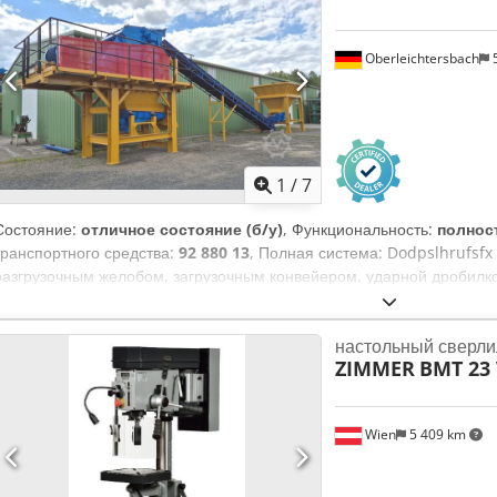
(ATC) полностью обслужен и протестирован ТЕХНИЧЕСКИЕ ДАННЫЕ 
Heidenhain iTNC 530 - Наработка шпинделя: около 10 090 ч - Часы 
Oberleichtersbach
5
шпинделя: 130 мм (ISO 50) ПОЧЕМУ СЛЕДУЕТ ВЫБРАТЬ ЭТОТ СТАН
наработ подтвержден системой управления - Готов к работе: геоме
вид - Цена: за 230 000 € лучшее соотношение цена/производительн
по запросу Технические характеристики: - Диаметр шпинделя — 13
Скорость вращения шпинделя — 3000 об/мин - Ход W — 800 мм - Х
1
/
7
Ход X — 4000 мм - Размер стола — 1800x2200 мм - Грузоподъемнос
размеры — 6800x6300x4600 мм - Масса станка — 35 000 кг
Состояние:
отличное состояние (б/у)
, Функциональность:
полнос
транспортного средства:
92 880 13
, Полная система: Dodpslhrufsfx 
разгрузочным желобом, загрузочным конвейером, ударной дробил
под дробилкой
настольный сверли
ZIMMER
BMT 23 
Wien
5 409 km