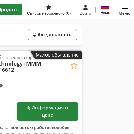
Продать
Язык
Список избранного
(0)
Войти
Меню
Актуальность
Малое объявление
й стерилизатор
echnology (MMM
 6612
Запросить больше
Информация о
фотографий
цене
ость:
полностью работоспособен
,
жу предлагается паровой стерилизатор