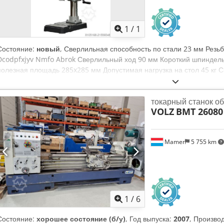
Запросить больше
фотогр
1
/
1
Состояние:
новый
, Сверлильная способность по стали 23 мм Резь
Dcodpfxjyv Nmfo Abrok Сверлильный ход 90 мм Короткий шпиндел
полезная площадь 285x285 мм Допустимая нагрузка на стол 45 кг 
об/мин Общая потребляемая мощность 0,75 кВт Габариты станка 7
кг Стандартная комплектация: - Цифровой индикатор частоты вра
токарный станок о
для станка - Бесступенчатая регулировка оборотов шпинделя посре
VOLZ
BMT 26080
Поворотный рабочий стол +/- 45 градусов - Сетевой кабель с вилко
использованию - Регулируемый по зубчатой рейке сверлильный стол
Аварийная остановка - Соответствие актуальным стандартам CE
Mamer
5 755 km
1
/
6
Состояние:
хорошее состояние (б/у)
, Год выпуска:
2007
, Произво