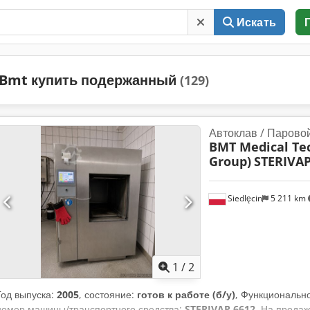
Искать
Bmt купить подержанный
(129)
Автоклав / Парово
BMT Medical T
Group)
STERIVAP
Siedlęcin
5 211 km
1
/
2
Год выпуска:
2005
, состояние:
готов к работе (б/у)
, Функциональн
номер машины/транспортного средства:
STERIVAP 6612
, На прода