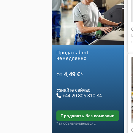
Продать bmt
немедленно
от
4,49 €
*
Узнайте сейчас
+44 20 806 810 84
продавать без комиссии
*за объявление/месяц