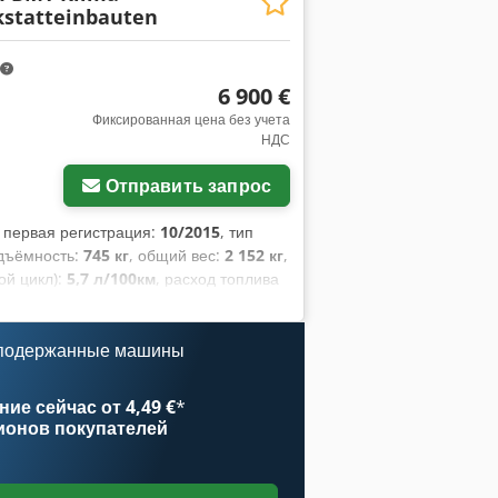
statteinbauten
6 900 €
Фиксированная цена без учета
НДС
Отправить запрос
, первая регистрация:
10/2015
, тип
одъёмность:
745 кг
, общий вес:
2 152 кг
,
ой цикл):
5,7 л/100км
, расход топлива
/100км
, цвет:
белый
, кабина водителя:
двеска:
другое
, количество мест:
2
,
 подержанные машины
 820 мм
, Оборудование:
ABS,
одушка безопасности, раздвижная
альный замок, электронная
ие сейчас от 4,49 €
*
ионов покупателей