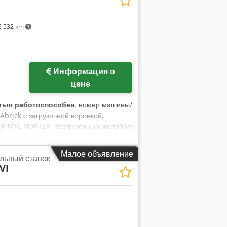
(подтверждены на экране): - ЧПУ:
программы: около 8 900 ч - Диаметр
 532 km
ОК? - Подлинное состояние: малый
трия проверена, ATC работает, свежий
ость среди станков 2012 года - ВИДЕО
0 мм - Тип шпинделя — ISO 7:24 №50 -
Информация о
од Y — 2000 мм - Ход Z — 1600 мм -
цене
ть стола — 12 000 кг - Габаритные
тью работоспособен
, номер машины/
Abrjck с загрузочной воронкой,
кой MFL-VORTEX, разгрузочным желобом
Малое объявление
льный станок
VI