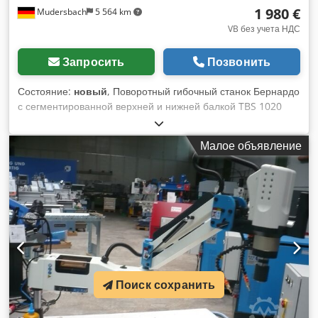
1 980 €
Mudersbach
5 564 km
VB без учета НДС
Запросить
Позвонить
Состояние:
новый
, Поворотный гибочный станок Бернардо
с сегментированной верхней и нижней балкой TBS 1020
Рабочая длина 1020 мм Максимальная толщина листового
металла (400 Н / мм2) 2,0 мм Максимальная ширина
Малое объявление
открытия 54 мм Угол изгиба 0-135° 1350 мм ширина Cjdpfx
Afod Hxmto Uorf Глубина * 1115 мм Высота 1170 мм Вес
около 310 кг * с Backgauge Свойства Сегментированная
верхняя часть и сгибающийся фланец для различных
возможностей сгибания Зажим с помощью ножной педали,
руки остаются свободными для оптимального
позиционирования плиты Универсальный гибочный станок
для обработки и ремонта листового металла Прочная
конструкция в современном дизайне Ручной гибочный
Поиск сохранить
станок для стандартных задач гибки Оптимальное
соотношение цена-качество Более быстрое и простое
сгибание с помощью рукоятки Простая настройка нижнего