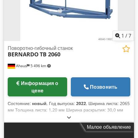
1
/
7
Поворотно-гибочный станок
BERNARDO
TB 2060
Ahaus
5 496 km
Информация о
Позвонить
цене
Состояние:
новый
, Год выпуска:
2022
, Ширина листа: 2065
мм Толщина листа: 1,20 мм Ширина раскрытия: 30,0 мм
Максимальный угол гибки: 0–135° Общая потребляемая
мощность: ручная Масса станка: ок. 500 кг Габариты: ок.
Малое объявление
2400 x 1115 x 1500 мм - Универсальный гибочный станок
для жестянщиков и ремонтных мастерских Crodoxaat Iopfx