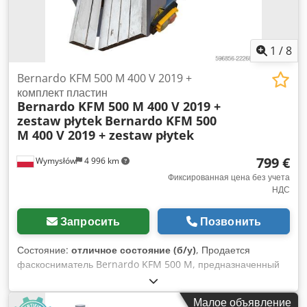
1
/
8
Bernardo KFM 500 M 400 V 2019 +
комплект пластин
Bernardo KFM 500 M 400 V 2019 +
zestaw płytek
Bernardo KFM 500
M 400 V 2019 + zestaw płytek
799 €
Wymysłów
4 996 km
Фиксированная цена без учета
НДС
Запросить
Позвонить
Состояние:
отличное состояние (б/у)
, Продается
фаскосниматель Bernardo KFM 500 M, предназначенный
для прецизионной обработки фасок и снятия заусенцев с
изделий из стали, нержавеющей стали, алюминия и других
Малое объявление