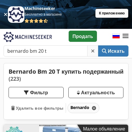
Machineseeker
К приложению
Бесплатно в магазине
Продать
Искать
Bernardo Bm 20 T купить подержанный
(223)
Фильтр
Актуальность
Bernardo
Удалить все фильтры
Малое объявление