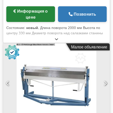
Информация о
Позвонить
цене
Состояние:
новый
, Длина поворота 2000 мм Высота по
центру 330 мм Диаметр поворота над салазками станины
660 мм Диаметр поворота со смещением 900 мм Диаметр
поворота над суппортом 460 мм Отверстие шпинделя 105
Малое объявление
мм Скорость вращения 25 - 1600 об/мин Ширина станины
400 мм Держатель шпинделя 55029 D 1-8 Конус хвостовой
бабки 5 MK Ход пиноли 235 мм Общая потребляемая
мощность 7,5 кВт Вес станка ок. 2900 кг. Габариты Д-Ш-В
3630 x 1200 x 1520 мм Производственный токарный станок
Titan 660 x 2000 - это современный станок, созданный по
последнему слову техники, станок, созданный по
последнему слову техники. Благодаря высокому (быстрая
траверса, быстросменный держатель инструмента,
механическая дисковая муфта, цифровая позиционная
муфта, цифровая индикация положения и высокий
диапазон производительности), эта модель особенно Эта
модель особенно подходит для машиностроения,