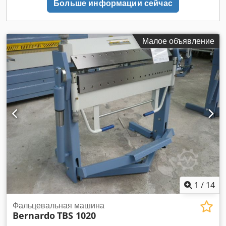
Больше информации сейчас
регулировка верхнего пучка для эффективной работы
Высокая верхняя балка для изготовления высокоизогнутых
профилей Большой размер плоской направляющей для
точной работы Цилиндр помощи помогает краям в
Малое объявление
процессе сгибания. Объём поставки Сегментированная
верхняя часть - под и изгибной фланец Backgauge Угловой
сегмент слева / справа 75 мм | 25. 30. 35. 40. 45. 50. 75.
100. 200. 270 мм [...]
1
/
14
Фальцевальная машина
Bernardo
TBS 1020