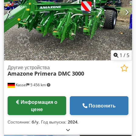
1
/
5
Другие устройства
Amazone
Primera DMC 3000
Kassel
5 456 km
Информация о
Позвонить
цене
Состояние:
б/у
, Год выпуска:
2024
,