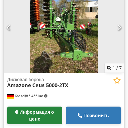
1
/
7
Дисковая борона
Amazone
Ceus 5000-2TX
Kassel
5 456 km
Информация о
Позвонить
цене