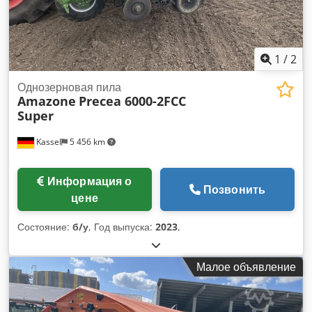
1
/
2
Однозерновая пила
Amazone
Precea 6000-2FCC
Super
Kassel
5 456 km
Информация о
Позвонить
цене
Состояние:
б/у
, Год выпуска:
2023
,
Малое объявление