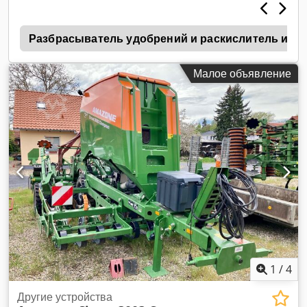
г
Разбрасыватель удобрений и раскислитель изве
Малое объявление
1
/
4
Другие устройства