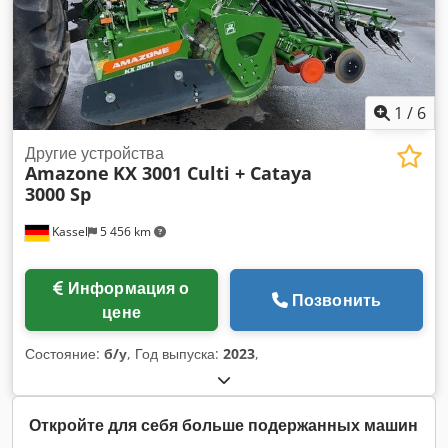
1
/
6
Другие устройства
Amazone
KX 3001 Culti + Cataya
3000 Sp
Kassel
5 456 km
Информация о
Позвонить
цене
Состояние:
б/у
, Год выпуска:
2023
,
Откройте для себя больше подержанных машин