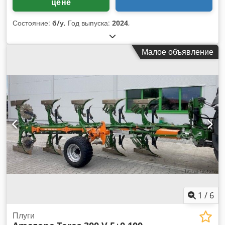
цене
Состояние:
б/у
, Год выпуска:
2024
,
Малое объявление
1
/
6
Плуги