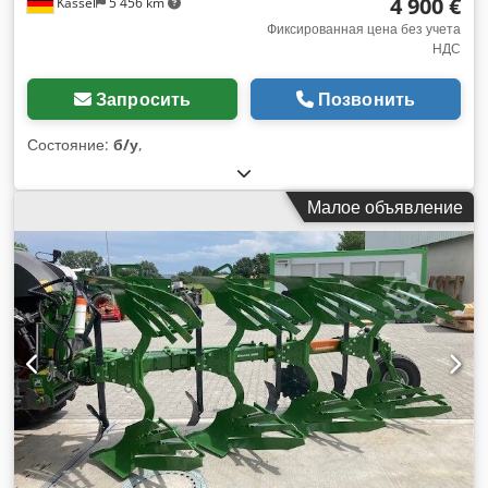
4 900 €
Kassel
5 456 km
Фиксированная цена без учета
НДС
Запросить
Позвонить
Состояние:
б/у
,
Малое объявление