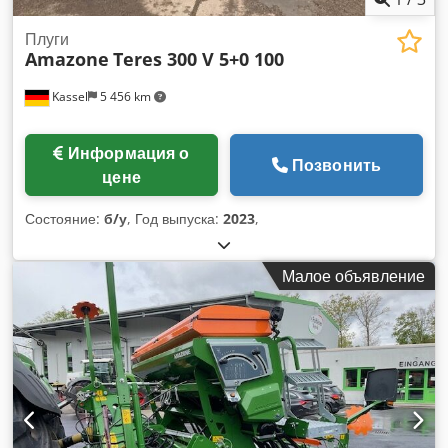
Плуги
Amazone
Teres 300 V 5+0 100
Kassel
5 456 km
Информация о
Позвонить
цене
Состояние:
б/у
, Год выпуска:
2023
,
Малое объявление