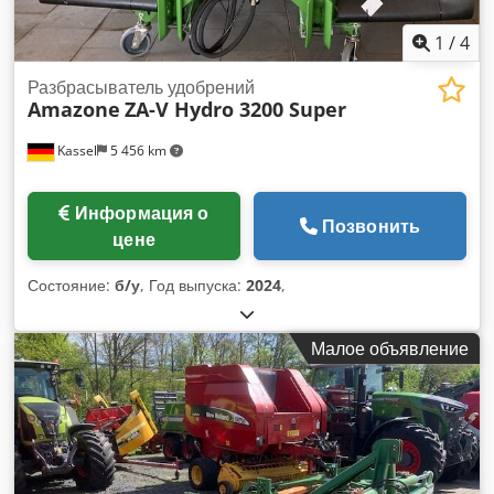
1
/
4
Разбрасыватель удобрений
Amazone
ZA-V Hydro 3200 Super
Kassel
5 456 km
Информация о
Позвонить
цене
Состояние:
б/у
, Год выпуска:
2024
,
Малое объявление