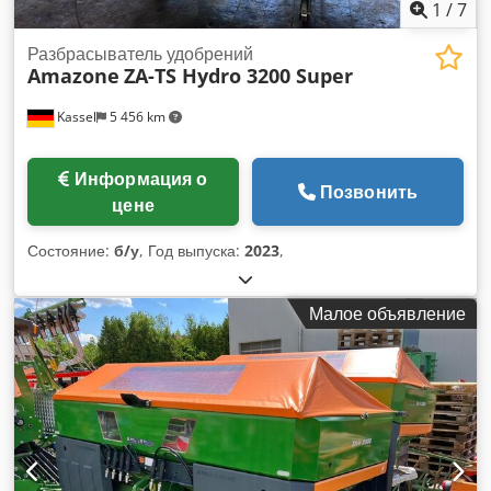
1
/
7
Разбрасыватель удобрений
Amazone
ZA-TS Hydro 3200 Super
Kassel
5 456 km
Информация о
Позвонить
цене
Состояние:
б/у
, Год выпуска:
2023
,
Малое объявление