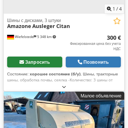
1
/
4
Шины с дисками, 3 штуки
Amazone
Ausleger Citan
300 €
Wiefelstede
5 348 km
Фиксированная цена без учета
НДС
Запросить
Позвонить
Состояние:
хорошее состояние (б/у)
, Шины, тракторные
шины, обработка почвы, сеялка -Количество: 3 шины от
сеялки Amazone Dedpob A E Ufefx Ahzjkr -Размер шины
-Ступица: Ø 40 мм -Размеры: Ø 750 -Полная цена: за 3
Малое объявление
шины -Вес: 51 кг/шт.