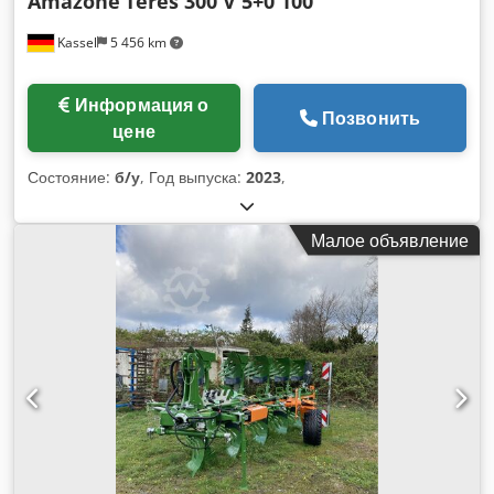
Amazone
Teres 300 V 5+0 100
Kassel
5 456 km
Информация о
Позвонить
цене
Состояние:
б/у
, Год выпуска:
2023
,
Малое объявление