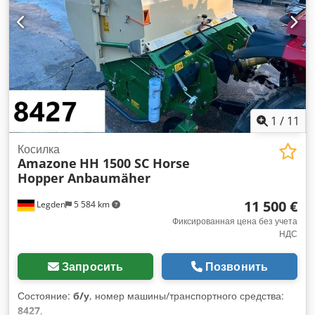
1
/
11
Косилка
Amazone
HH 1500 SC Horse
Hopper Anbaumäher
11 500 €
Legden
5 584 km
Фиксированная цена без учета
НДС
Запросить
Позвонить
Состояние:
б/у
, номер машины/транспортного средства:
8427
,