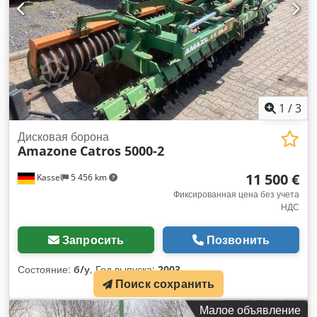
1
/
3
Дисковая борона
Amazone
Catros 5000-2
11 500 €
Kassel
5 456 km
Фиксированная цена без учета
НДС
Запросить
Позвонить
Состояние:
б/у
, Год выпуска:
2003
,
Поиск сохранить
Малое объявление