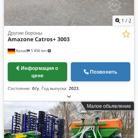
1
/
2
Другие бороны
Amazone
Catros+ 3003
Kassel
5 456 km
Информация о
Позвонить
цене
Состояние:
б/у
, Год выпуска:
2023
,
Малое объявление