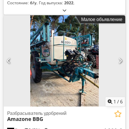
Состояние:
б/у
, Год выпуска:
2022
,
Малое объявление
1
/
6
Разбрасыватель удобрений
Amazone
BBG