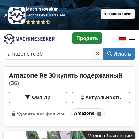
Machineseeker
К приложению
Бесплатно в магазине
Продать
Искать
Amazone Re 30 купить подержанный
(36)
Фильтр
Актуальность
Amazone
Удалить все фильтры
Малое объявление