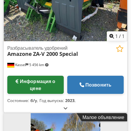
1
/
1
Разбрасыватель удобрений
Amazone
ZA-V 2000 Special
Kassel
5 456 km
Информация о
Позвонить
цене
Состояние:
б/у
, Год выпуска:
2023
,
Малое объявление