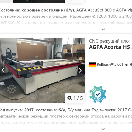
Состояние:
хорошее состояние (б/у)
, AGFA AccuSet 800 с AGFA Vi
был полностью проверен и очищен. Разрешения: 1200, 1800 и 2400
Techkon. Мы с радостью вышлем вам дополнительную информацию
2024 Cedpfx Asbr Ahtsbxsha
CNC режущий плот
AGFA
Acorta HS 
Röllbach
5 601 km
1
/
5
Год выпуска:
2017
, состояние:
б/у
, Б/у машина Год выпуска: 2017 
Автоматический режущий плоттер с секторами отсоса на рабочей 
стол с автоматическим распознаванием изображений и опорных точе
отдельных вакуумных секторов, которые автоматически активируют