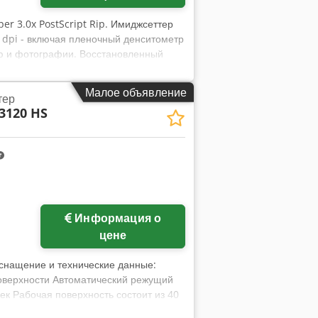
per 3.0x PostScript Rip. Имиджсеттер
 dpi - включая пленочный денситометр
 и фотографии. Восстановленный
Малое объявление
тер
3120 HS
Информация о
цене
Оснащение и технические данные:
поверхности Автоматический режущий
к Рабочая поверхность состоит из 40
ся при необходимости