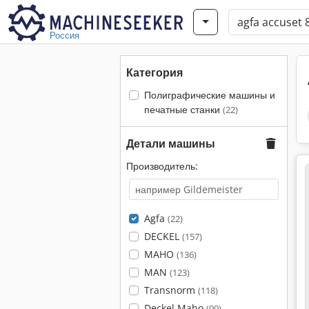
Россия
Категория
Полиграфические машины и
печатные станки
(22)
Детали машины
Производитель:
Agfa
(22)
DECKEL
(157)
MAHO
(136)
MAN
(123)
Transnorm
(118)
Deckel Maho
(99)