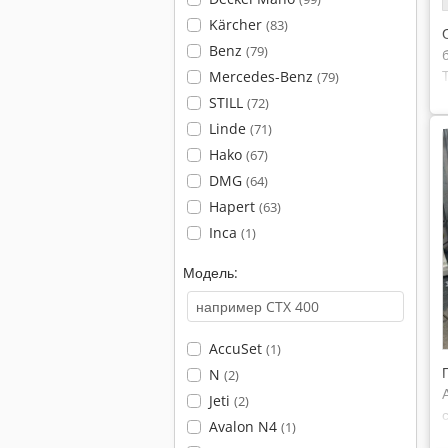
Kärcher
(83)
Benz
(79)
Mercedes-Benz
(79)
STILL
(72)
Linde
(71)
Hako
(67)
DMG
(64)
Hapert
(63)
Inca
(1)
Модель:
AccuSet
(1)
N
(2)
Jeti
(2)
Avalon N4
(1)