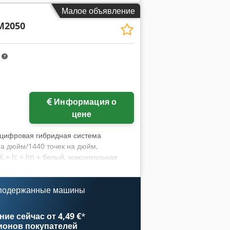
еровки материалов толщиной до 50 мм
Малое объявление
х подложек Автоматическая
M2050
ема для оптимизации расхода
ическое определение высоты подложек
0 Скорость резки до 102 м/мин
m
овки, осциллирующий нож, верхний
упность: краткосрочно Склад: 63934
Информация о
цене
 цифровая гибридная система
на дюйм/1440 точек на дюйм,
K + lc + lm + белый, максимальная
мм, максимальная толщина материала:
я (X/Y/Z): приблизительно 4350
рактически новых стола для печати на
 подержанные машины
 конфигурация чернил перенастроена
нфигурации CMYK. Осмотр оборудования
ие сейчас от 4,49 €
*
ионов покупателей