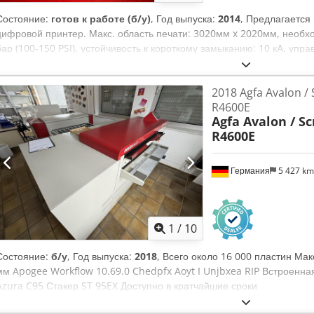
Состояние:
готов к работе (б/у)
, Год выпуска:
2014
, Предлагаетс
цифровой принтер. Макс. область печати: 3020мм x 2020мм, необхо
бар (100-150 PSI), устойчивость к короткому замыканию: 10 кА, уп
отверждения, вакуумным столом. Вес: около 3750 кг, габаритные ра
5950мм/2900мм/1550мм. Осмотр возможен по договоренности. Chsd
2018 Agfa Avalon /
R4600E
Agfa Avalon / S
R4600E
Германия
5 427 k
1
/
10
Состояние:
б/у
, Год выпуска:
2018
, Всего около 16 000 пластин Ма
мм Apogee Workflow 10.69.0 Chedpfx Aoyt I Unjbxea RIP Встроен
Azura C95 Стакер ST 95EX Доступно в кратчайшие сроки