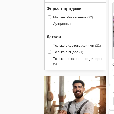
Формат продажи
Малые объявления
(22)
Аукционы
(0)
Детали
Только с фотографиями
(22)
Только с видео
(1)
Только проверенные дилеры
(5)
Kreissaege Цифровой
Газета Печатная Машина