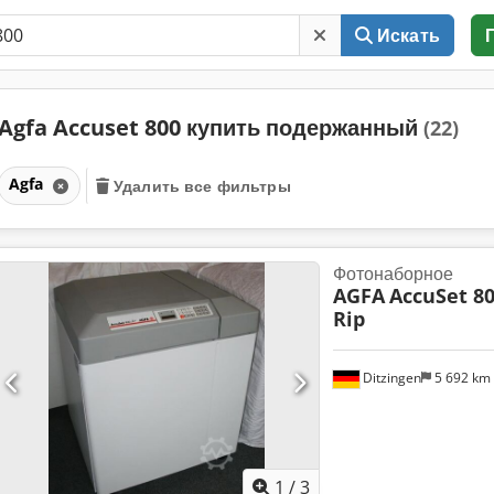
Искать
Agfa Accuset 800 купить подержанный
(22)
Agfa
Удалить все фильтры
Фотонаборное
AGFA
AccuSet 80
Rip
Ditzingen
5 692 km
1
/
3