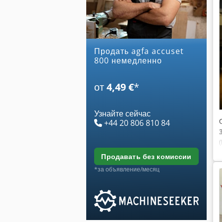
Продать agfa accuset
800 немедленно
от
4,49 €
*
Узнайте сейчас
+44 20 806 810 84
продавать без комиссии
*за объявление/месяц