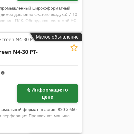
я промышленный широкоформатный
димое давление сжатого воздуха: 7-10
равление: ПЛК. Оборудован системой УФ-
змеры (Д/Ш/В): около
pfxszcfibj Abxoa
Малое объявление
 Screen N4-30 PT-
creen
N4-30 PT-
m
Информация о
цене
ксимальный формат пластин: 830 x 660
ная перфорация Проявочная машина