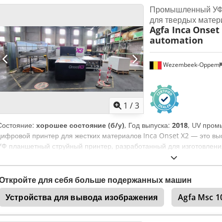
Промышленный УФ
для твердых матер
Agfa Inca
Onset 
automation
Wezembeek-Oppem
1
/
3
Состояние:
хорошее состояние (б/у)
, Год выпуска:
2018
, UV про
цифровой принтер для жестких материалов Inca Onset X2 — это 
УФ планшетный струйный принтер, разработанный для изготовлени
продукции, упаковки и специализированной печати. Разработан компа
вошедшей в состав Agfa), X2 позиционируется как производственн
производительность с отличным качеством изображения. Принтер п
Откройте для себя больше подержанных машин
высокопроизводительных производств, где критически важны произв
Устройства для вывода изображения
Agfa Msc 1
надежность. Cjdpfx Aozhv T Tsbxeha Изначально это была модель X
группы CMYK). Год выпуска: 2018 Цветовая конфигурация: 2xCMYK R
Автоматизация: 3/4 автоматизированный Производительность: до 1