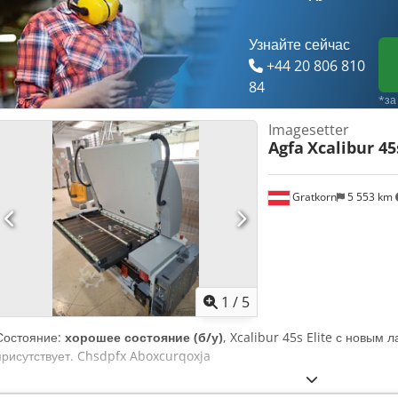
Узнайте сейчас
+44 20 806 810
84
*за
Imagesetter
Agfa
Xcalibur 45
Gratkorn
5 553 km
1
/
5
Состояние:
хорошее состояние (б/у)
, Xcalibur 45s Elite с новым 
присутствует. Chsdpfx Aboxcurqoxja