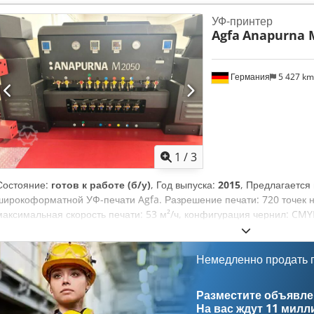
Многофункциональная режущая головка для резки, биговки и фрез
УФ-принтер
Возможность мульти-батч резки для одновременной резки различны
Agfa
Anapurna 
предварительная настройка инструмента Видеопроекционная сист
материала Скорость резки до 102 м/мин, ускорение 1,4 G Автомат
Рабочая область: 3100 x 2000 мм Секторы отсоса в рабочей зоне: 4
Германия
5 427 k
Программа инструментов: Chjdpfxjzlbqlj Abxja Инструмент для биг
фрезер Elitron CAD & CUT (программное обеспечение) Elipack Дост
Рёлльбах
1
/
3
Состояние:
готов к работе (б/у)
, Год выпуска:
2015
, Предлагается
широкоформатной УФ-печати Agfa. Разрешение печати: 720 точек 
максимальная скорость печати: 53 м²/ч, конфигурация чернил: CMY
ширина материала: 2050 мм, максимальная ширина печати: 2000 
45 мм, максимальный вес заготовки: 10 кг/м². Габариты оборудовани
мм/1470 мм/1600 мм, вес: приблизительно 1800 кг. В комплекте 4 п
Немедленно продать
листовых материалах, а также рабочее место. В настоящее время
для печати дорожных знаков. Возможен возврат к стандартной ко
Разместите объявлен
на месте возможен. Cedjznc Rljpfx Abxoha
На вас ждут
11 милл