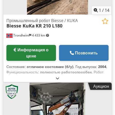
1
/
14
Промышленный робот Biesse / KUKA
Biesse KuKa
KR 210 L180
Trondheim
4 433 km
Информация о
Позвонить
цене
Состояние:
отличное состояние (б/у)
, Год выпуска:
2004
,
Функциональность:
полностью работоспособен
, Робот
KuKa с оборудованием для обработки Biesse RBO и
Schmaltz. Производство: Biesse - RBO Csdpfx Ahjxy
Аукцион
Aftehoha - Контроллер KuKa KRC-2 - Программное
обеспечение KuKa 4.1.7 - Стол для указания референтной
точки для панелей. - Балка длиной 4 метра с кареткой для
перемещения по оси X, параллельно оси X станка -
Вакуумная система Schmaltz - Отдельный электрический