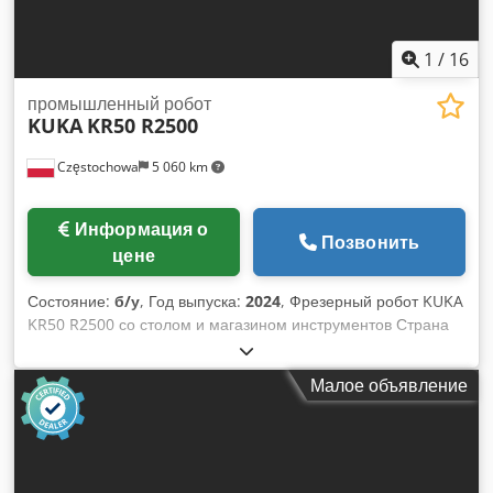
1
/
16
промышленный робот
KUKA
KR50 R2500
Częstochowa
5 060 km
Информация о
Позвонить
цене
Состояние:
б/у
, Год выпуска:
2024
, Фрезерный робот KUKA
KR50 R2500 со столом и магазином инструментов Страна
происхождения: Германия Модель робота: KR50 R2500 /
FLR Год производства: 2024 Chodpfjzaa Erex Ahhea
Малое объявление
Количество осей: 6 Радиус действия: 2500 мм
Грузоподъемность: 50 кг Вес: 584 кг Управление: KR C5
Dualcab AC Поворотный рабочий стол Обороты шпинделя:
24 000 об/мин Магазин на 8 инструментальных держателей
6 инструментальных держателей Дополнительный шкаф