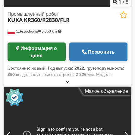
1
/
8
Промышленный робот
KUKA
KR360/R2830/FLR
Częstochowa
5 060 km
Информация о
Позвонить
цене
Состояние:
новый
, Год выпуска:
2022
, грузоподъемность:
360 кг
, дальность вылета стрелы:
2 826 мм
, Модель:
KR360/R2830/FLR Количество: 6 штук в наличии Год
выпуска: 2020/2022 Оси: 6 Максимальный вылет: 2826 мм
Малое объявление
Грузоподъемность: 360 кг Cjdpfx Ahetuc Dgehoha
Максимальная нагрузка: 472 кг Система управления: KRC4
Подвесной пульт управления Нет часов работы Происходит
с завода по производству электромобилей - никогда не
эксплуатировался