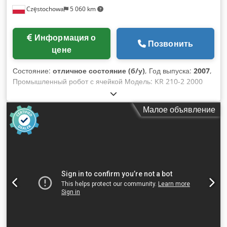
Częstochowa
5 060 km
sheet loading/unloading, palletizing and general handling.
Cedexcintepfx Ahhjha - Location: Riga, Latvia. Price for
complete package: €19,900.
Информация о
Позвонить
цене
Состояние:
отличное состояние (б/у)
, Год выпуска:
2007
,
Промышленный робот с ячейкой Модель: KR 210-2 2000
Chedjyu Ihkepfx Ahhsa Год выпуска: 2007
Малое объявление