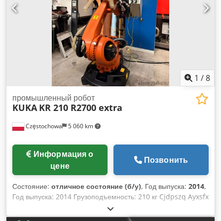
1
/
8
промышленный робот
KUKA
KR 210 R2700 extra
Częstochowa
5 060 km
Информация о
Позвонить
цене
Состояние:
отличное состояние (б/у)
, Год выпуска:
2014
,
Год выпуска: 2014 Грузоподъемность: 210 кг Cjdpszq Ayxsfx
Ahhoha Вылет: 2696 мм Вес: 1068 кг Серийный номер:
638091