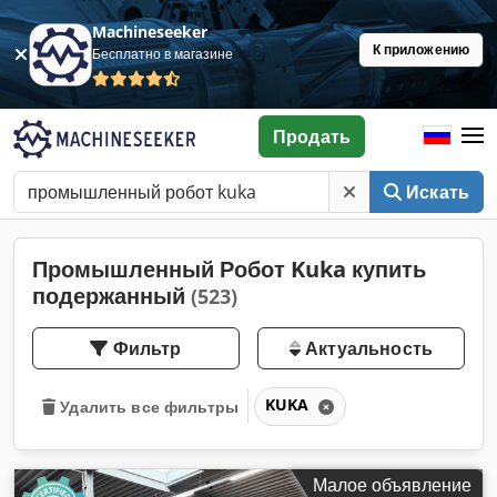
Machineseeker
К приложению
Бесплатно в магазине
Продать
Искать
Промышленный Робот Kuka купить
подержанный
(523)
Фильтр
Актуальность
KUKA
Удалить все фильтры
Малое объявление