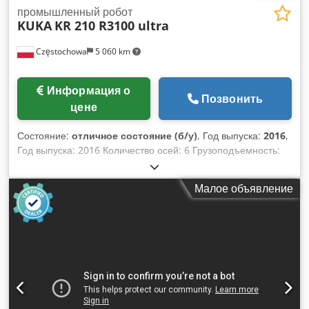
промышленный робот
KUKA
KR 210 R3100 ultra
Częstochowa
5 060 km
Информация о
Позвонить
цене
Состояние:
отличное состояние (б/у)
, Год выпуска:
2016
,
Год выпуска: 2016 Количество осей: 6 Грузоподъемность:
210 кг Вылет: 3096 мм Вес: 1154 кг Chedpfx Ahozq
Apmohsa Серийный номер: 656372 Тип контроллера: KUKA
Малое объявление
KR C4