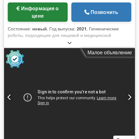
Информация о
Позвонить
цене
Состояние:
новый
, Год выпуска:
2021
, Гигиенические
роботы, подходящие для пищевой и медицинской
промышленности. Роботы-перекладчики Модель: KUKA 3
D1200 HM/SEL Доступно: 24 робота Год выпуска: 2021
Малое объявление
Грузоподъемность: 3 кг Chsdpot Ah Ewofx Ahhsa Диапазон:
1200 мм Контроль: КР С5 КСП Цена за одного робота:
1̶5̶,̶3̶0̶0 / 9600 €/шт. Цена робота в ячейке: 11 700 €/шт.