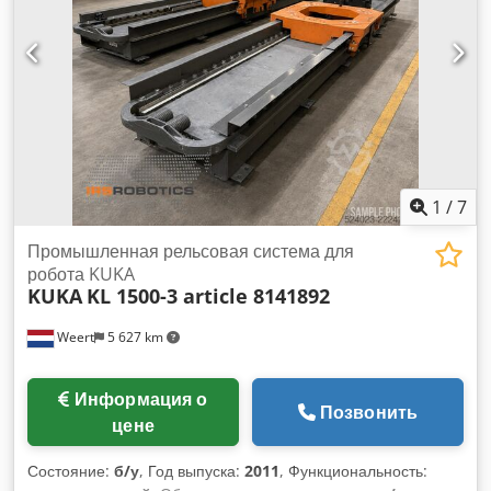
2016.11 Грузоподъемность (кг): 240 Вылет (мм): 2896
Cedpfx Ahozlk Dnsheha Точность позиционирования (мм):
Управляемые оси: 6 Тип установки: напольный Вес (кг):
1145 Контроллер: KRC 4 Год выпуска шкафа контроллера:
2016.11 Длина шкафа контроллера (м): 7 Панель
управления: KCP 4 Длина кабеля панели управления (м):
10
1
/
7
Промышленная рельсовая система для
робота KUKA
KUKA
KL 1500-3 article 8141892
Weert
5 627 km
Информация о
Позвонить
цене
Состояние:
б/у
, Год выпуска:
2011
, Функциональность: