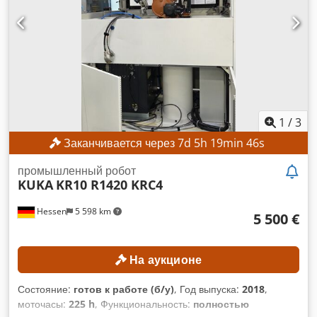
шкаф для робота и отдельный шкаф для управления
обработкой RBO. Данная ячейка робота была подключена к
станку Biesse Rover до 10.11.2025 для обработки панелей
на станок и обратно. Все функции робота полностью
работоспособны. Смотрите видео: youtube.com/watch?
v=cT5JA-PGM-c. Продажа в связи с закрытием завода.
Обязательно ознакомьтесь с видео. Rekman Maskin &
Service – обслуживание станков с ЧПУ с 1986 года.
1
/
3
Заканчивается через
7
d
5
h
19
min
45
s
промышленный робот
KUKA
KR10 R1420 KRC4
Hessen
5 598 km
5 500 €
На аукционе
Состояние:
готов к работе (б/у)
, Год выпуска:
2018
,
моточасы:
225 h
, Функциональность:
полностью