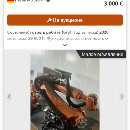
Hessen
5 598 km
3 000 €
60529: IP65 Степень защиты манипулятора в соответствии
с IEC 60529: IP67 Температура окружающей среды при
эксплуатации: от 5 °C до 45 °C Температура окружающей
На аукционе
среды при эксплуатации: от 278 K до 318 K Возможные
варианты установки: На полу На потолке На стене Под
Состояние:
готов к работе (б/у)
, Год выпуска:
2020
,
любым углом Вес: прибл. 160 кг Наработка: 225 ч.
моточасы:
26 600 h
, Функциональность:
полностью
работоспособен
, номер машины/транспортного средства:
1026106
, общий вес:
57 кг
, грузоподъемность:
10 кг
,
Малое объявление
дальность вылета стрелы:
1 101 мм
, модель контроллера:
KR C4 compact
, повторяемость:
0,02 мм
, Минимальной
цены нет – гарантированная продажа по наивысшей
ставке! В настоящее время робот установлен на
испытательном стенде! ТЕХНИЧЕСКИЕ ХАРАКТЕРИСТИКИ
Максимальный радиус действия: 1101 мм Максимальная
грузоподъемность: 10,9 кг Повторяемость согласно ISO
9283: ± 0,02 мм Количество осей: 6 Chodpfx Aeznh
Rqjhhsa Диапазон движения оси A1: ± 170° Диапазон
движения оси A2: −190° / +45° Диапазон движения оси A3:
−120° / +156° Диапазон движения оси A4: ± 185° Диапазон
движения оси A5: ± 120° Диапазон движения оси A6: ± 350°
ПАРАМЕТРЫ ОБОРУДОВАНИЯ Система управления: KR C4