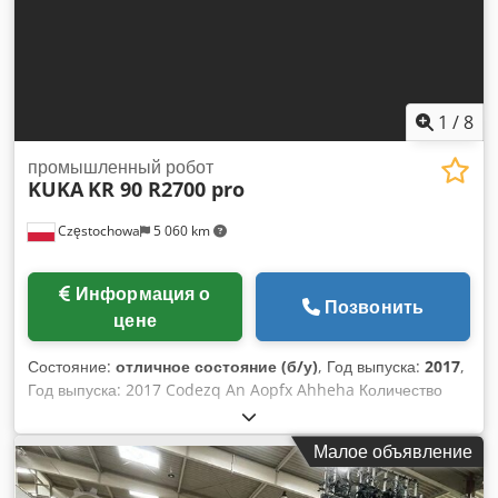
1
/
8
промышленный робот
KUKA
KR 90 R2700 pro
Częstochowa
5 060 km
Информация о
Позвонить
цене
Состояние:
отличное состояние (б/у)
, Год выпуска:
2017
,
Год выпуска: 2017 Codezq An Aopfx Ahheha Количество
осей: 6 Грузоподъемность: 90 кг Вылет: 2696 мм Вес: 1058
кг Серийный номер: 662961 Тип контроллера: KUKA KR C4
Малое объявление