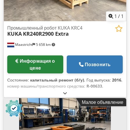
1
/
1
Промышленный робот KUKA KRC4
KUKA
KR240R2900 Extra
Maastricht
5 658 km
Информация о
Позвонить
цене
Состояние:
капитальный ремонт (б/у)
, Год выпуска:
2016
,
номер машины/транспортного средства:
R-00633
,
грузоподъемность:
240 кг
, дальность вылета стрелы:
2 896
мм
, производитель контроллеров:
KRC 4
, производитель
Малое объявление
обучающих пультов:
KCP 4
, Восстановленный робот KUKA
KR240R2900 Ultra, изготовленный в ноябре 2016 года.
Робот поставляется с контроллером KRC 4, включая панель
управления iPendant. Марка: KUKA Модель: KR240 R2900
Ultra Номер модели: KR240R2900 Год выпуска робота: