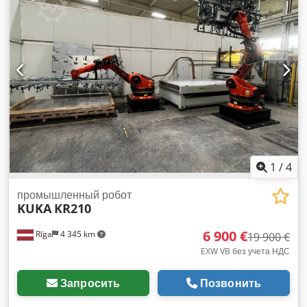
1
/
4
промышленный робот
KUKA
KR210
6 900 €
Rīga
4 345 km
19 900 €
EXW VB без учета НДС
Запросить
Позвонить