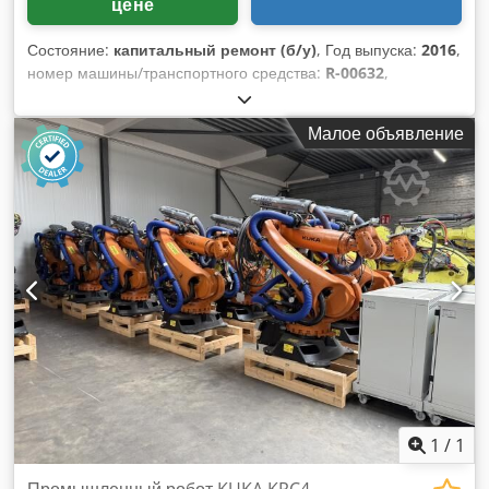
цене
Состояние:
капитальный ремонт (б/у)
, Год выпуска:
2016
,
номер машины/транспортного средства:
R-00632
,
грузоподъемность:
210 кг
, дальность вылета стрелы:
2 696
мм
, производитель контроллеров:
KRC 4
, производитель
Малое объявление
обучающих пультов:
KCP 4
, Восстановленный
промышленный робот KUKA KR210R2700 Prime,
произведенный в ноябре 2016 года. Робот поставляется с
контроллером KRC 4, в комплекте с переносным пультом
управления (iPendant). Марка: KUKA Модель:
KR210R2700 Prime Номер модели: KR210R2700 Год
выпуска робота: ноябрь 2016 г. Грузоподъемность (кг): 210
Вылет (мм): 2696 Точность повторения (мм): Управляемые
оси: 6 Тип установки: напольный Вес (кг): 1111 Codjzrz A
Ujpfx Ahheha Контроллер: KRC 4 Год выпуска шкафа
контроллера: ноябрь 2016 г. Длина кабеля контроллера (м):
7 Переносной пульт управления: KCP 4 Длина кабеля
переносного пульта управления (м): 10
1
/
1
Промышленный робот KUKA KRC4