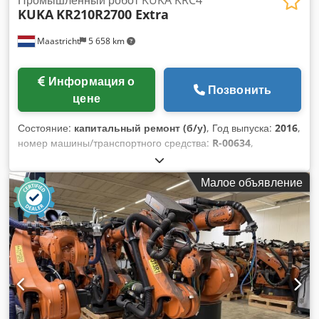
KUKA
KR210R2700 Extra
Maastricht
5 658 km
Информация о
Позвонить
цене
Состояние:
капитальный ремонт (б/у)
, Год выпуска:
2016
,
номер машины/транспортного средства:
R-00634
,
грузоподъемность:
210 кг
, дальность вылета стрелы:
2 696
мм
, производитель контроллеров:
KRC 4
, производитель
Малое объявление
обучающих пультов:
KCP 4
, Восстановленный робот KUKA
KR210R2700 Extra, произведенный в ноябре 2016 года.
Робот поставляется с контроллером KRC 4, включая панель
управления iPendant. Марка: KUKA Модель: KR210R2700
Extra Номер модели: KR210R2700 Год выпуска робота:
ноябрь 2016 года Грузоподъемность (кг): 210 Cjdpfxjzrz A Io
Ahheha Вылет (мм): 2696 Точность позиционирования (мм):
Количество управляемых осей: 6 Тип установки: напольный
Вес (кг): 1068 Контроллер: KRC 4 Год выпуска шкафа