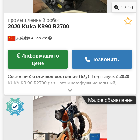
compact Панель управления: KUKA smartPAD
1
/
10
Производительность: 140 циклов/мин Последовательность
движений: 25 мм / 305 мм / 25 мм Испытательная нагрузка:
промышленный робот
2020 Kuka
KR90 R2700
1 кг Температура окружающей среды при эксплуатации: от
0 °C до 45 °C Степень защиты согласно IEC 60529: IP65 /
东莞市
4 358 km
IP67 Степень защиты в последовательности согласно IEC
60529: IP65 / IP67 Габариты и вес Площадь основания: 208
мм × 208 мм Вес: приблизительно 56,5 кг Варианты
Информация о
монтажа На полу На потолке На стене Под любым углом
Позвонить
цене
Наработка: 26 600 часов
Состояние:
отличное состояние (б/у)
, Год выпуска:
2020
,
KUKA KR 90 R2700 pro – это многофункциональный,
высокоскоростной промышленный манипулятор с 6 осями,
входящий в серию KR QUANTEC от компании KUKA. Эта
Малое объявление
модель, позиционируемая как надежная рабочая лошадка
средней грузоподъемности, в версии «pro»
оптимизирована для обеспечения высокой скорости
выполнения операций, экономической эффективности и
компактной интеграции в автоматизированные
производственные линии. Chodpfszrl Eyox Ahhoa