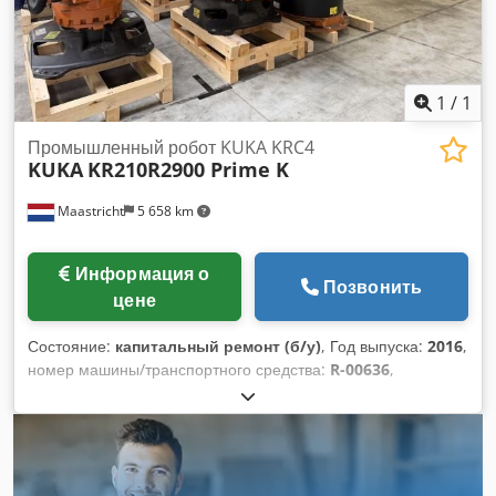
контроллера: ноябрь 2016 года Длина кабеля контроллера
(м): 7 Панель управления: KCP 4 Длина кабеля панели
управления (м): 10
1
/
1
Промышленный робот KUKA KRC4
KUKA
KR210R2900 Prime K
Maastricht
5 658 km
Информация о
Позвонить
цене
Состояние:
капитальный ремонт (б/у)
, Год выпуска:
2016
,
номер машины/транспортного средства:
R-00636
,
грузоподъемность:
210 кг
, дальность вылета стрелы:
2 900
мм
, производитель контроллеров:
KRC 4
, производитель
обучающих пультов:
KCP 4
, Отремонтированный
промышленный робот KUKA KR210R2900 Prime K,
произведенный в ноябре 2016 года. Робот поставляется с