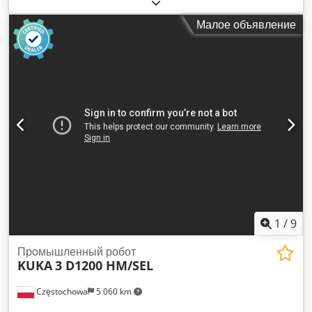
Дальность действия: 901 мм Точность позиционирования:
±0,03 мм Количество осей: 6 Управление: KUKA KRC4
Малое объявление
1
/
9
Промышленный робот
KUKA
3 D1200 HM/SEL
Częstochowa
5 060 km