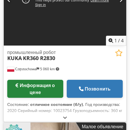
1
/
4
промышленный робот
KUKA
KR360 R2830
Częstochowa
5 060 km
Информация о
Позвонить
цене
Состояние:
отличное состояние (б/у)
, Год производства:
2020 Серийный номер: 10023754 Грузоподъемность: 360 кг
Вылет: 2830 мм Управление: KRC4 Chsdpfsu Efwksx Ahhea
Малое объявление