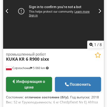
управления
1
/
8
промышленный робот
KUKA
KR 6 R900 sixx
Częstochowa
5 060 km
Информация о
Позвонить
цене
Состояние:
отличное состояние (б/у)
, Год выпуска: 2018
Вес: 52 кг Грузоподъемность: 6 кг Chedpfxext Nv Ej Ahhsa