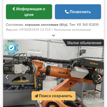
Информация о
Позвонить
цене
Состояние:
хорошее состояние (б/у)
, Тип: KR 360 R2830
Версия: KR360R2830 C4 FLR / Напольное исполнение
Управление: KR C4 Грузоподъемность: 360 кг Chedsyk T E
Hjpfx Ahhoa Дальность действия: 2826 мм Вес робота:
Малое объявление
2385 кг Год выпуска: 2017 Серийный номер (робот): 402267
Год выпуска системы управления: 2017 Серийный номер
(KR C4): 331300
Поиск сохранить