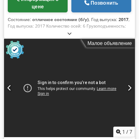
Позвонить
цене
Состояние:
отличное состояние (б/у)
, Год выпуска:
2017
,
Год выпуска: 2017 Количество осей: 6 Грузоподъемность:
210 кг Вылет: 2696 мм Вес: 1111 кг Серийный номер:
660308 Тип контроллера: KUKA KR C4 Chedpfx Aozq
Малое объявление
Apyjhhea
1
/
7