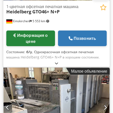
1-цветная офсетная печатная машина
Heidelberg
GTO46+ N+P
Emskirchen
5 553 km
Информация о
Позвонить
цене
Состояние:
б/у
, Однокрасочная офсетная печатная
машина Heidelberg GTO46+ N+P в хорошем состоянии.
Однокрасочная листовая офсетная машина - Heidelberg
GTO46+ N+P Год выпуска: 1989 - Серийный номер: 698328
Малое объявление
Макс. формат: 140 x 180 / 320 x 460 мм Dodpfx
Aoylycnokkjck Увлажняющая система VARN Compac
Версия Plus с нумератором и перфорационным блоком
N+P Плотность бумаги: 0,04 - 0,4 мм Скорость: 3 000 - 8
000 листов/час Онлайн-видеоинспекция по WhatsApp - MS
Zoom - Telegram На складе в Эмскирхен/Нюрнберг - В
наличии - Возможен тест