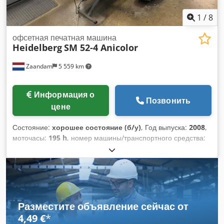
1
/
8
офсетная печатная машина
Heidelberg
SM 52-4 Anicolor
Zaandam
5 559 km
Информация о
Позвонить
цене
Состояние:
хорошее состояние (б/у)
, Год выпуска:
2008
,
моточасы:
195 h
, номер машины/транспортного средства:
GS000155
, Размер 36 x 52 см, система увлажнения Alcolor,
система охлаждения и рециркуляции Technotrans, система
подачи краски Anicolor, водяное охлаждение, все ролики,
автоматическая система подачи листов, подача листов с
минимальным зазором. Dedpoztap Nefx Akksck
Разместите объявление сейчас от
4,49 €
*