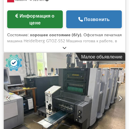
Информация о
Позвонить
цене
Состояние:
хорошее состояние (б/у)
, Офсетная печатная
машина Heidelberg GTOZ-S52 Машина готова к работе, в
очень хорошем состоянии, приобретена из небольшой
типографии. Технические данные: Формат: 36x52 см 2
Малое объявление
печатные секции Dcodpfxszph Rgo Akkok Вес: 3000 кг
Питание: 400 В Год выпуска: 1994 Балдаун: спиртовое
увлажнение Панель управления Документация и
дополнительные элементы в комплекте.