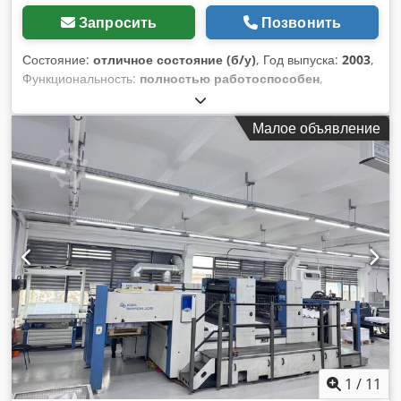
Запросить
Позвонить
Состояние:
отличное состояние (б/у)
, Год выпуска:
2003
,
Функциональность:
полностью работоспособен
,
Полностью исправен. Машина в очень хорошем состоянии.
Находится в процессе производства. Возможны испытания.
Малое объявление
Dsdjzqfdmspfx Akkock
1
/
11