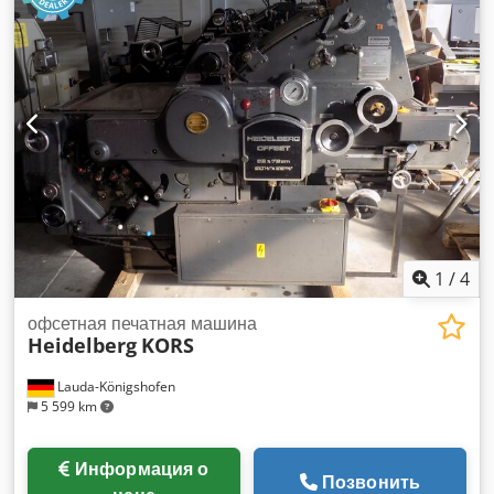
установка Grafix Digit. 3000 Электрическая система
контроля двойного листа Система контроля косого и
бокового положения листа Полуавтоматический сменный
узел для печатных форм Все моечные устройства
Устройство для нанесения защитных полос Непрерывная
подача листов Устройство подачи конвертов Stenz
Компрессоры Dodjzqyr Ejpfx Akkjck
1
/
4
офсетная печатная машина
Heidelberg
KORS
Lauda-Königshofen
5 599 km
Информация о
Позвонить