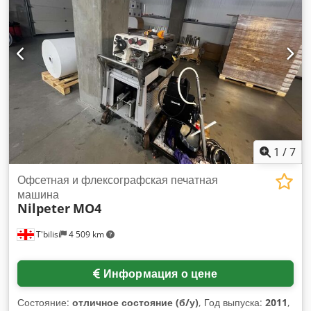
1
/
7
Офсетная и флексографская печатная
машина
Nilpeter
MO4
T'bilisi
4 509 km
Информация о цене
Состояние:
отличное состояние (б/у)
, Год выпуска:
2011
,