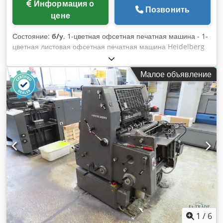
Информация о
Позвонить
цене
Состояние:
б/у
, 1-цветная офсетная печатная машина - 1-
цветная листовая офсетная печатная машина Heidelberg
PM-QM46-1 Год 2005 - Серийный номер 965406 Размер
листа мин. 140 мм × 89 мм - макс. 340 x 460 мм Скорость
Малое объявление
печати макс. 10 000 оттисков/ч Толщина 0,04 мм – 0,3 мм
Система амортизации DDS номер автомобиля Плюс версия
Устройство подачи полос - Устройство подачи полос
Mediprint STR 4.1 Dcodov Ak S Repfx Akkjk сухие
опылители Онлайн-видеоинспекция через WhatsApp - MS
Zoom - Telegram В наличии Эмскирхен/Нюрнберг -
Доступно немедленно - Можно протестировать
1
/
6