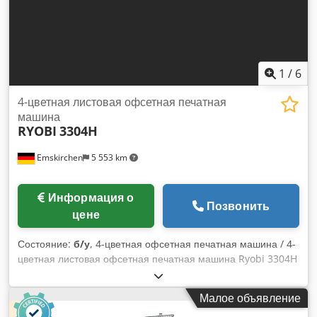
Оборудование: подходит для печати на тонкой бумаге
Доступность: август 2026 года
1
/
6
4-цветная листовая офсетная печатная
машина
RYOBI
3304H
Emskirchen
5 553 km
Информация о
Позвонить
цене
Состояние:
б/у
, 4-цветная офсетная печатная машина / 4-
цветная листовая офсетная печатная машина Ryobi 3304H
Год выпуска / 1999 - Серийный номер 1532 Размер макс.
Размер 340 х 460 мм Система амортизации VARN Compac
Малое объявление
Панель управления / Консоль для чернил и приводки PCS-F