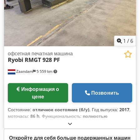
1
/
6
офсетная печатная машина
Ryobi
RMGT 928 PF
Zaandam
5 559 km
Информация о
Позвонить
цене
Состояние:
отличное состояние (б/у)
, Год выпуска:
2017
,
моточасы:
86 h
, Функциональность:
полностью
работоспособен
, номер машины/транспортного средства:
5180
, Размер 63 x 92 см, питатель V-типа, питатель с
всасывающей лентой, предварительная боковая установка,
Откройте для себя больше подержанных машин