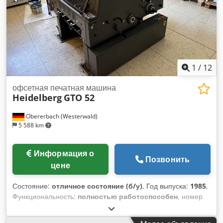
1
/
12
офсетная печатная машина
Heidelberg
GTO 52
Obererbach (Westerwald)
5 588 km
Информация о
Позвонить
цене
Состояние:
отличное состояние (б/у)
, Год выпуска:
1985
,
Функциональность:
полностью работоспособен
, номер
машины/транспортного средства:
683188
, STC-Ref: G-022-
7717 Heidelberg GTO-52, год выпуска: 1985, тираж: ок. 20