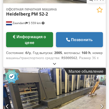
офсетная печатная машина
Heidelberg
PM 52-2
Zaandam
5 559 km
Информация о
Позвонить
цене
Состояние:
б/у
, Год выпуска:
2005
, моточасы:
160 h
, номер
машины/транспортного средства:
RS000562
, Размер 36 x
52 см, система CPtronic, система Easyplate, система
увлажнения Alcolor, мойка банкета, мойка цилиндра
Малое объявление
печатной машины, сегментированные ракели, система
охлаждения и рециркуляции Baldwin. Dedpfxjztappe
Akksck