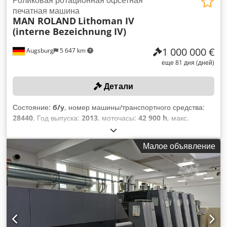
Роликовая ротационная офсетная
печатная машина
MAN ROLAND
Lithoman IV
(interne Bezeichnung IV)
1 000 000 €
Augsburg
5 647 km
еще 81 дня (дней)
Детали
Состояние:
б/у
, номер машины/транспортного средства:
28440
, Год выпуска:
2013
, моточасы:
42 900 h
, макс.
количество оборотов цилиндра: 50 000 об/ч, окружность
цилиндра: 1240 мм, ширина печатного полотна: 1905 мм,
Малое объявление
количество секций в полотне: 64, в состав входят: система
смены печатных цилиндров CONTIWEB FD-H33, год
выпуска: 2013, серийный номер: FDC-18-206R, макс. вес
цилиндра: 3750 кг, включая автоматическую подачу
бумажных рулонов, устройство подачи бумаги, 4 печатные
секции (с системой APL, регуляторами красок, системой
предотвращения эмульгирования, системой мойки
резиновых полотен BALDWIN, устройством мойки полотен,