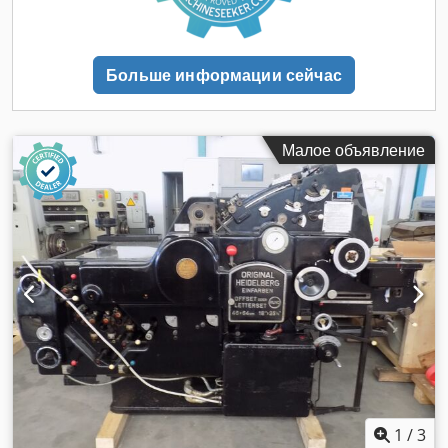
— автоматическая система смены рулонов во время
печати Устройство подачи бумаги Albert Einzugswerk
Печатающая секция Albert Druckeinheit, оснащённая: -
Системой увлажнения Baldwin с управлением с главного
Больше информации сейчас
пульта - Системой управления подачей краски с главного
пульта - Системой мойки офсетного полотна Envetron -
Насосом ARO для подачи краски Главный привод:
Hauptantrieb Газовая сушильная печь: M.E.G. Sigma
Малое объявление
Trockner Электрооборудование Baumuller Nordberg
Фальцаппарат Albert Frankenthal с продольной и
поперечной перфорацией, продольным резом бумаги (450
мм) и формированием 32-страничных тетрадей
Дистанционные пульты управления размещены в
отдельном изолированном помещении Dcjdezcn Dbspfx
Akkek Аппарат для складывания и подготовки формных
пластин Комплект инструкций по эксплуатации,
электрические схемы и запасные части Один владелец, всё
время находилась на одной площадке Машина в отличном
техническом состоянии Возможна продажа "как есть" либо
с демонтажем и загрузкой на транспорт За дополнительной
информацией обращайтесь Возможна отдельная продажа
1
/
3
с машиной: — Продольный штабелёр с автоматической