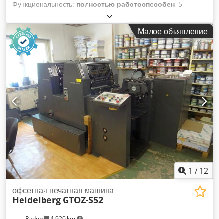
Функциональность:
полностью работоспособен
, 5
печатных машин офсетной печати + 1 машина
ротационной печати + 1 машина офсетной печати + 1
Малое объявление
машина флексографской печати + 1 машина для печати по
трафарету + 1 машина для трафаретной печати. Dcedpfx
Ajzr E Nxekkok
1
/
12
офсетная печатная машина
Heidelberg
GTOZ-S52
Radom
4 920 km