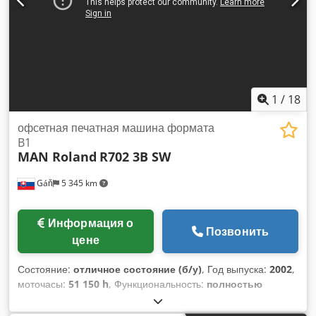
Aekksk
1
/
18
офсетная печатная машина формата
B1
MAN Roland
R702 3B SW
Gáň
5 345 km
Информация о
Позвонить
цене
Состояние:
отличное состояние (б/у)
, Год выпуска:
2002
,
моточасы:
51 150 h
, Функциональность:
полностью
работоспособен
, номер машины/транспортного средства:
30108B
, цветовые каналы:
2
, минимальная плотность