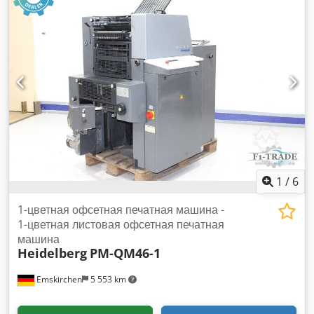
Автоматическая мойка для валиков и покрышек
Хромированные цилиндры Порошковый спрей / мощный
спрей Dcsdpfx Ajwab Ayjkksk Компрессор Онлайн-
видеоосмотр через WhatsApp - MS Zoom - Telegram В
наличии Эмскирхен/Нюрнберг - Доступно немедленно -
Можно протестировать
1
/
6
1-цветная офсетная печатная машина -
1-цветная листовая офсетная печатная
машина
Heidelberg
PM-QM46-1
Emskirchen
5 553 km