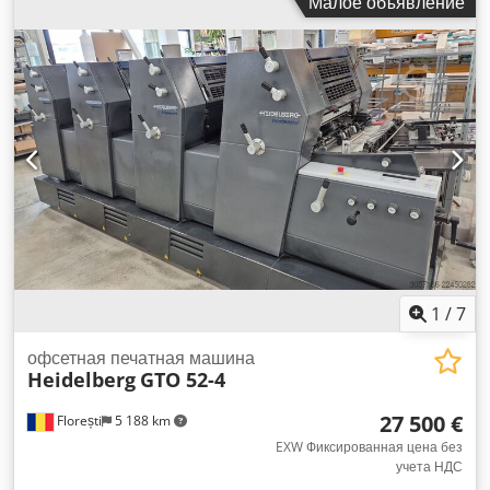
Малое объявление
млн. Формат: 360x520 мм, 1 цвет Dcjdszfimnepfx Akkjk
Оборудование: - Аппарат для пудры - Varn Compac III -
Версия Minus --> Доступна с: 08/2026
1
/
7
офсетная печатная машина
Heidelberg
GTO 52-4
27 500 €
Florești
5 188 km
EXW Фиксированная цена без
учета НДС