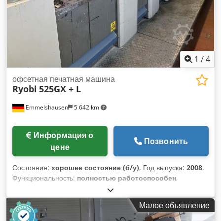
1
/
4
офсетная печатная машина
Ryobi
525GX + L
Emmelshausen
5 642 km
Информация о
Позвонить
цене
Состояние:
хорошее состояние (б/у)
, Год выпуска:
2008
,
Функциональность:
полностью работоспособен
,
Пленочная увлажняющая машина Ryobimatic Пульт
дистанционного управления красками PCS-H Система
Малое объявление
охлаждения Technotrans alpha.d Лакировочная установка
с инфракрасной сушильной камерой Baldwin Порошковая