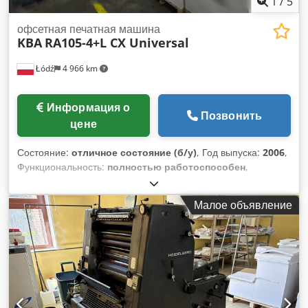
1
/
5
офсетная печатная машина
KBA
RA105-4+L CX Universal
Łódź
4 966 km
Информация о
Позвонить
цене
Состояние:
отличное состояние (б/у)
, Год выпуска:
2006
,
Функциональность:
полностью работоспособен
,
цветовые каналы:
4
, Примерно 86 миллионов оттисков.
Версия CX. Бесперебойная система подачи. Прямая
Малое объявление
печать, 4 краски, без лакирования. Пластина SAPC.
Автоматическая мойка. Автоматическая система
позиционирования. Система KBA RapidDry для быстрой
сушки. Dsdpfxjyr N D Uj Akkjck Лакирование. Порошковое
покрытие Grafix. В производстве. Поставка возможна в
июле/августе 2026 года.