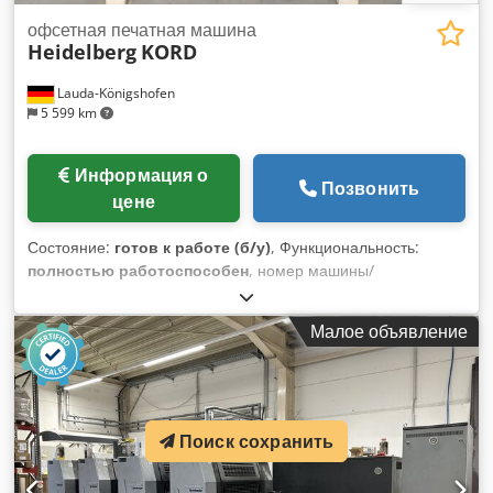
обвязкой Strapex (Финляндия) — Автоматический
офсетная печатная машина
паллетайзер для пакетов (Финляндия)
Heidelberg
KORD
Lauda-Königshofen
5 599 km
Информация о
Позвонить
цене
Состояние:
готов к работе (б/у)
, Функциональность:
полностью работоспособен
, номер машины/
транспортного средства:
330553
, Офсетная печатная
машина Heidelberg KORD, 1-цветная, номер машины
Малое объявление
330553, 46 x 64 см, в хорошем состоянии, доступна
немедленно. При заинтересованности мы с удовольствием
предоставим информацию о других машинах, имеющихся
у нас. Вы можете посетить наш офис для осмотра машины
по предварительной договорённости. Djdpfx Aszivg
Поиск сохранить
Aokksck