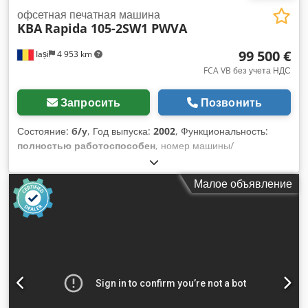
офсетная печатная машина
KBA
Rapida 105-2SW1 PWVA
99 500 €
Iași
4 953 km
FCA VB без учета НДС
Запросить
Позвонить
Состояние:
б/у
, Год выпуска:
2002
, Функциональность:
полностью работоспособен
, номер машины/
транспортного средства:
364080
, цветовые каналы:
2
,
максимальная ширина бумаги:
1 000 мм
, максимальная
Малое объявление
высота бумаги:
700 мм
, показание счетчика (чёрный):
345 000 000
, показания счетчика (цвет):
345 000 000
, тип
входного тока:
трёхфазный
, Офсетная печатная машина
KBA Rapida 105, оснащенная печатным модулем для
двусторонней печати и специально настроенная для
печати на тонкой бумаге. Dcjdpfx Akeznuyxjksk Цена: 99
500 евро, FCA Год выпуска: 2002 Общий тираж: 345
миллионов отпечатков Формат: 1000 × 700 мм Цвета: 2+0
или 1+1 Печатный модуль для двусторонней печати: есть