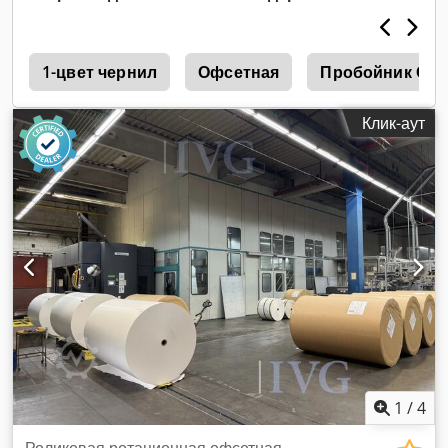
предустановка формата бумаги, полностью
автоматические сменщики пластин Ryobi, дистанционное
управление регистром форм, печатный контроль Ryobi
р
PCS-G, спектроджет PDS-E, спиртовая увлажняющая
1-цвет чернил
Офсетная
Пробойник Оф
система Ryobi D-matic, контроль температуры красочных
валиков, автоматическая мойка офсетного полотна,
Клик-аут
автоматическая мойка валиков. Dcsdpfxjwzvzmo Akksk
1
/
4