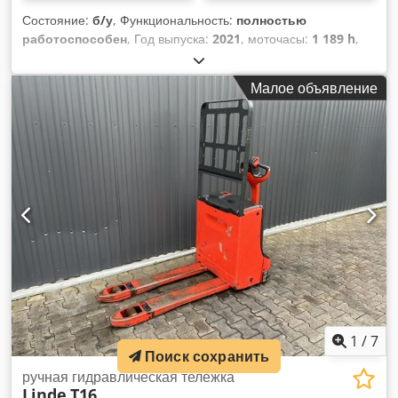
Состояние:
б/у
, Функциональность:
полностью
работоспособен
, Год выпуска:
2021
, моточасы:
1 189 h
,
грузоподъемность:
1 600 кг
, тип топлива:
электрический
,
тип привода:
Elektro
, Низкорамный грузовик Состояние:
Малое объявление
Готов к эксплуатации и полностью исправен Техническое
состояние: хорошее Dcjdpezri N Asfx Aizek Напряжение
аккумулятора: 24 В
1
/
7
Поиск сохранить
ручная гидравлическая тележка
Linde
T16