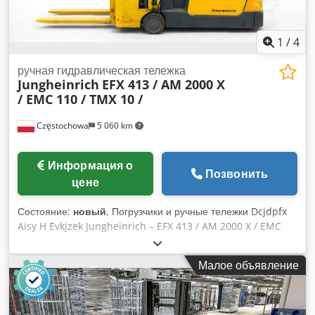
1
/
4
ручная гидравлическая тележка
Jungheinrich
EFX 413 / AM 2000 X
/ EMC 110 / TMX 10 /
Częstochowa
5 060 km
Информация о
Позвонить
цене
Состояние:
новый
, Погрузчики и ручные тележки Dcjdpfx
Aisy H Evkjzek Jungheinrich – EFX 413 / AM 2000 X / EMC
110 / TMX 10 / BT SPE 125
Малое объявление