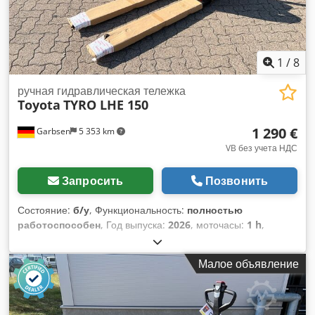
1
/
8
ручная гидравлическая тележка
Toyota
TYRO LHE 150
1 290 €
Garbsen
5 353 km
VB без учета НДС
Запросить
Позвонить
Состояние:
б/у
, Функциональность:
полностью
работоспособен
, Год выпуска:
2026
, моточасы:
1 h
,
грузоподъемность:
1 500 кг
, высота подъема:
195 мм
, тип
топлива:
электрический
, длина вил:
1 150 мм
,
Малое объявление
собственный вес:
145 кг
, общая длина:
380 мм
, тип
привода:
Elektro
, строительная ширина:
540 мм
,
Низкоподъемный тележка Грузовой центр: 600 Тип мачты:
Нет Техническое состояние: Новый Тип передних шин: