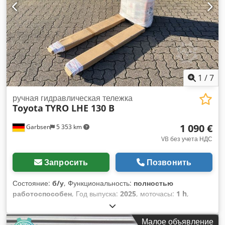
задних шин: 100% Напряжение аккумулятора: 24 В Емкость
аккумулятора: 20 Ач Описание: новое оборудование
Импульсное управление. Dsdozr Ah Sjpfx Aizeck
1
/
7
ручная гидравлическая тележка
Toyota
TYRO LHE 130 B
1 090 €
Garbsen
5 353 km
VB без учета НДС
Запросить
Позвонить
Состояние:
б/у
, Функциональность:
полностью
работоспособен
, Год выпуска:
2025
, моточасы:
1 h
,
грузоподъемность:
1 300 кг
, высота подъема:
195 мм
, тип
топлива:
электрический
, длина вил:
1 150 мм
,
Малое объявление