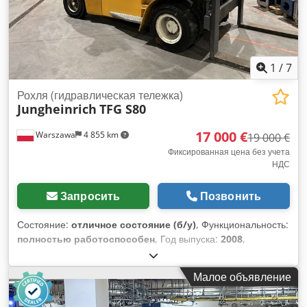
обслуживание и очистку. По желанию заказчика машина
может быть окрашена за дополнительную плату. Dcsdpfx
Aezr Ab Eoizok
1
/
7
Рохля (гидравлическая тележка)
Jungheinrich
TFG S80
17 000 €
Warszawa
4 855 km
19 000 €
Фиксированная цена без учета
НДС
Запросить
Позвонить
Состояние:
отличное состояние (б/у)
, Функциональность:
полностью работоспособен
, Год выпуска:
2008
,
моточасы:
10 806 h
, грузоподъемность:
8 000 кг
, высота
подъема:
6 000 мм
, Погрузчик в очень хорошем состоянии.
Малое объявление
Грузоподъемность 8000 кг. Высота подъема 6000 см.
Dsdpfeyknlzox Aizjck