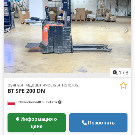
1
/
3
ручная гидравлическая тележка
BT
SPE 200 DN
Częstochowa
5 060 km
Информация о
Позвонить
цене