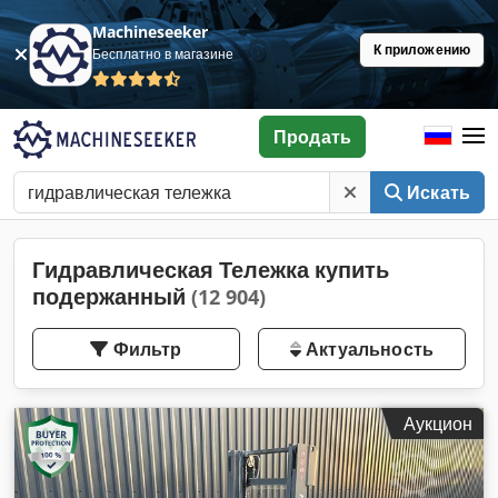
Machineseeker
К приложению
Бесплатно в магазине
Продать
Искать
Гидравлическая Тележка купить
подержанный
(12 904)
Фильтр
Актуальность
Аукцион