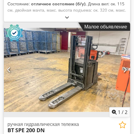
Состояние:
отличное состояние (б/у)
, Длина вил: ок. 115
см, двойная мачта, макс. высота подъема: ок. 320 см, макс.
нагрузка: ок. 1000 кг, вес без аккумулятора: 955 кг, год
выпуска 2017. Высокоподъемный штабелер BT SPE 200 DN.
Малое объявление
Dcjdpfx Aijyu Td Dszok
1
/
2
ручная гидравлическая тележка
BT
SPE 200 DN