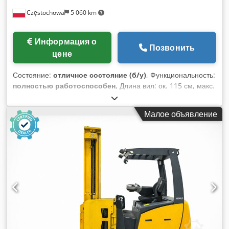
Częstochowa
5 060 km
Информация о
Позвонить
цене
Состояние:
отличное состояние (б/у)
, Функциональность:
полностью работоспособен
, Длина вил: ок. 115 см, макс.
грузоподъемность: ок. 1000 кг, масса без аккумулятора: ок.
955 кг, год выпуска 2017, известный дефект: разряженный
Малое объявление
аккумулятор и изношенное приводное колесо.
Высокоподъемный штабелер BT SPE 200 DN Dsdpfjyu
Tbpjx Aizsck