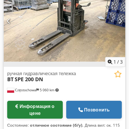
1
/
3
ручная гидравлическая тележка
BT
SPE 200 DN
Częstochowa
5 060 km
Информация о
Позвонить
цене
Состояние:
отличное состояние (б/у)
, Длина вил: ок. 115