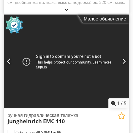
см, двойная мачта, макс. высота подъема: ок. 320 см, макс.
грузоподъемность: ок. 1000 кг, масса без аккумулятора: ок.
1040 кг, год выпуска: 2018, известные недостатки: вилка не
Малое объявление
поднимается и аккумулятор разряжен. Высокоподъемный
штабелер BT SPE 200 DN. Dodpjyu Tfbefx Aizeck
1
/
5
ручная гидравлическая тележка
Jungheinrich
EMC 110
Częstochowa
5 060 km