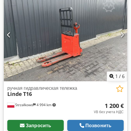
возможностью последующего выкупа и финансирование на
выгодных условиях возможны по запросу. Мы с
удовольствием предоставим вам компетентную и
подробную консультацию по нашим транспортным
средствам. Импульсное управление, шины, не
оставляющие следов.
1
/
6
ручная гидравлическая тележка
Linde
T16
1 200 €
Strzałkowo
4 994 km
VB без учета НДС
Запросить
Позвонить