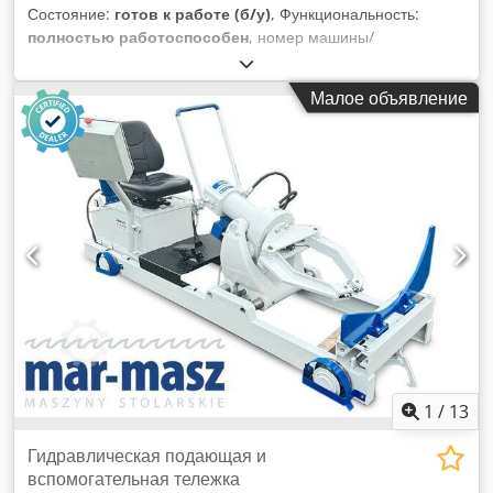
Состояние:
готов к работе (б/у)
, Функциональность:
полностью работоспособен
, номер машины/
транспортного средства:
90621285
, Год выпуска:
2021
,
моточасы:
560 h
, высота подъема:
2 800 мм
, строительная
Малое объявление
высота:
1 950 мм
, Минимальная цена отсутствует –
гарантированная продажа по самой высокой ставке!
ТЕХНИЧЕСКИЕ ХАРАКТЕРИСТИКИ Высота подъема: 2800
мм Габаритная высота: 1950 мм ХАРАКТЕРИСТИКИ
МАШИНЫ Тип мачты: стандартная мачта Тип
аккумулятора: литий-ионный аккумулятор Наработка: 560
часов КОМПЛЕКТАЦИЯ Dcodpfszrlw Aex Aizek Начальный
подъем Зарядное устройство Внешний идентификатор:
SL1145SP
1
/
13
Гидравлическая подающая и
вспомогательная тележка