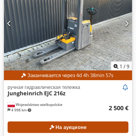
1
/
9
Заканчивается через
4
d
4
h
38
min
55
s
ручная гидравлическая тележка
Jungheinrich
EJC 216z
Województwo wielkopolskie
2 500 €
4 998 km
На аукционе