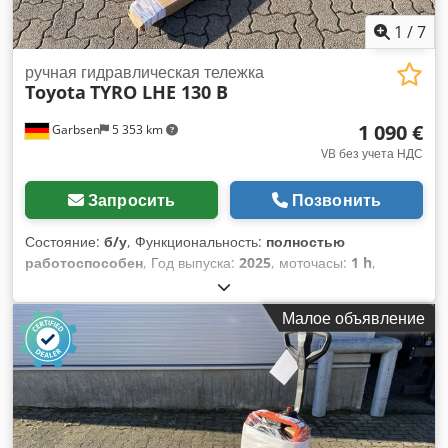
1
/
7
ручная гидравлическая тележка
Toyota
TYRO LHE 130 B
1 090 €
Garbsen
5 353 km
VB без учета НДС
Запросить
Позвонить
Состояние:
б/у
, Функциональность:
полностью
работоспособен
, Год выпуска:
2025
, моточасы:
1 h
,
грузоподъемность:
1 300 кг
, высота подъема:
195 мм
, тип
топлива:
электрический
, длина вил:
1 150 мм
,
Малое объявление
собственный вес:
145 кг
, общая длина:
380 мм
, тип
привода:
Elektro
, строительная ширина:
540 мм
,
Низкоподъемный погрузчик Центр тяжести груза: 600 Тип
мачты: отсутствует Техническое состояние: новое
Передние шины, тип: полиуретан Состояние передних
шин: 100% Задние шины, тип: полиуретан Состояние