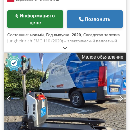
Информация о
Позвонить
цене
Состояние:
новый
, Год выпуска:
2020
, Складская тележка
Jungheinrich EMC 110 (2020) – электрический паллетный
погрузчик 1000 кг Предлагаем электрическую складскую
тележку Jungheinrich EMC 110 – компактный и
Малое объявление
эффективный электропаллетник, идеально подходящий
для работы на складах, производственных цехах, в
логистических центрах и магазинах. Оборудование
известного производителя Jungheinrich AG 2020 года
выпуска обеспечивает быструю и экономичную
транспортировку палет стандартных размеров при низких
эксплуатационных расходах. 📌 Технические
характеристики Производитель: Jungheinrich AG, 22039
Гамбург, Германия Модель / Тип: EMC 110 Серийный
номер: 90614162 Год выпуска: 2020 Номинальная
грузоподъёмность: 1000 кг Расстояние до центра тяжести
груза: 600 мм Напряжение аккумулятора: 24 В Мощность