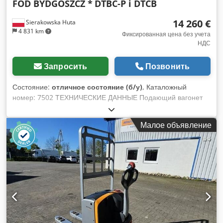
FOD BYDGOSZCZ *
DTBC-P i DTCB
14 260 €
Sierakowska Huta
4 831 km
Фиксированная цена без учета
НДС
Запросить
Позвонить
Состояние:
отличное состояние (б/у)
, Каталожный
номер: 7502 ТЕХНИЧЕСКИЕ ДАННЫЕ Подающий вагонет
DTBC-P расстояние между колёсами вагонетки: 750 мм
диаметр подаваемого сырья: 100–800 мм Dcsdpfx
Малое объявление
Aiszrnxvjzok общий боковой ход: 160 мм вращение бревна
влево и вправо: 360 градусов скорость движения вперёд и
назад: плавная регулировка мощность гидравлического
насоса: 5,5 кВт Вспомогательная вагонетка DTCB
расстояние между колёсами вагонетки: 750 мм диапазон
бокового смещения: 160 мм вращение бревна влево и
вправо: 360 градусов мощность двигателя бокового
смещения: 1,1 кВт размер подающей вагонетки (длина/
ширина/высота): 2850/1400/1500 мм размер
вспомогательной вагонетки (длина/ширина/высота):