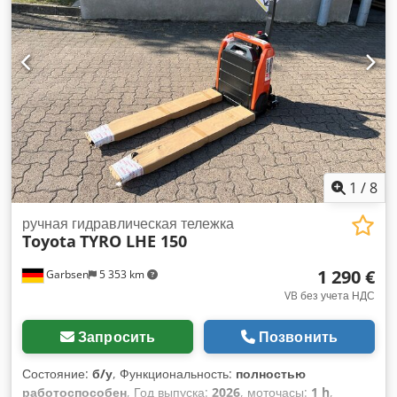
Полиуретан Состояние передних шин: 100% Dcjdpfx Aszr
Aiisizek Тип задних шин: Полиуретан Состояние задних
шин: 100% Аккумулятор Вольт: 24В Аккумулятор Ач: 40Ач
Описание: Новое оборудование Импульсное управление,
1
/
8
ручная гидравлическая тележка
Toyota
TYRO LHE 150
1 290 €
Garbsen
5 353 km
VB без учета НДС
Запросить
Позвонить
Состояние:
б/у
, Функциональность:
полностью
работоспособен
, Год выпуска:
2026
, моточасы:
1 h
,