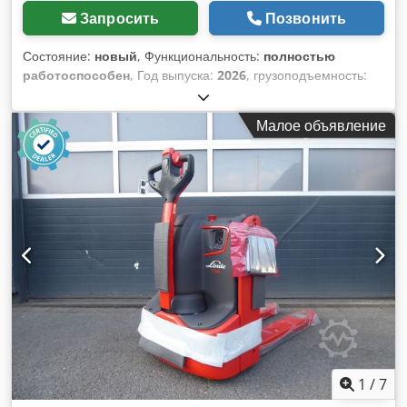
Запросить
Позвонить
Состояние:
новый
, Функциональность:
полностью
работоспособен
, Год выпуска:
2026
, грузоподъемность:
2 000 кг
, длина вил:
1 150 мм
, собственный вес:
94 кг
, тип
привода:
Handbetrieb
, Ручная гидравлическая тележка
Малое объявление
Ширина вил: 182 мм Толщина вил: 50 мм Состояние:
Новое устройство Техническое состояние: Новое Тип
передних шин: Полиуретан Тип задних шин: Полиуретан
Dodpfxsu D Tb Ue Aizeck Описание: - Ручное управление -
Грузоподъемность: 2000 кг - Межосевое расстояние: 600
мм - Расстояние от центра ведущей оси до вил
50/182/1150 мм - Собственный вес: 94 кг - Шины:
полиуретан/резина - Размер шин передних: 180x50 -
Размер шин задних: 74x70 - Колеса, количество передних,
задних: 2 / 4 - Высота дышла в положении движения мин
1207 мм - Напряжение аккумулятора: 6 В/4,5 AH - Дисплей
высокого разрешения легко читается под разными углами.
Благодаря подсветке его можно читать и при плохом
освещении. -При необходимости можно переключаться
1
/
7
между кг и фунтами. -Различные функции, такие как тара,