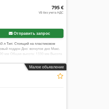
795 €
VB без учета НДС
Отправить запрос
0 л Тип: Стоящий на пластиковом
овый поддон Дно: вогнутое дно Макс.
890 мм Общая высота: 1330 мм Высота
нешние части: 14301 / AISI 304
мм
Малое объявление