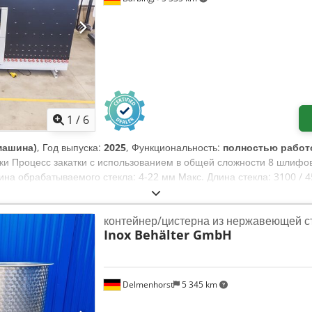
1
/
6
машина)
, Год выпуска:
2025
, Функциональность:
полностью работ
бки Процесс закатки с использованием в общей сложности 8 шлифо
на обрабатываемого стекла: 4-22 мм Макс. Длина стекла: 3100 /
 Ihqepfx Abmek Чрезвычайно прост в использовании и практически
контейнер/цистерна из нержавеющей с
Inox Behälter GmbH
Delmenhorst
5 345 km