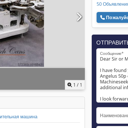
50 Объявлени
Пожалуйс
ОТПРАВИТ
Сообщение*
1
/
1
Наименован
нительная машина