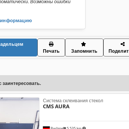
томатически. Возможны ошибки
ю информацию
Печать
Запомнить
Поделит
с заинтересовать.
Система склеивания стекол
CMS
AURA
Barbing
5 535 km