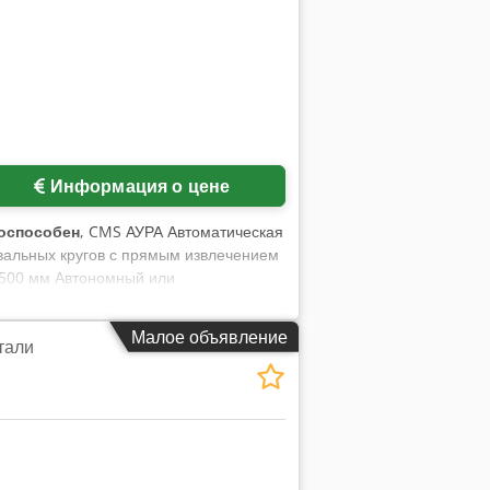
Информация о цене
оспособен
, CMS АУРА Автоматическая
вальных кругов с прямым извлечением
 4500 мм Автономный или
 не требует обслуживания
Малое объявление
тали