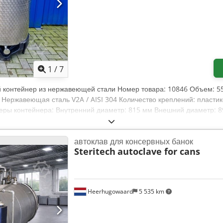
1
/
7
 контейнер из нержавеющей стали Номер товара: 10846 Объем: 55
: Нержавеющая сталь V2A / AISI 304 Количество креплений: пластик
еры контейнера: Внутренний диаметр: 815 мм Внешний диаметр: 
мм Материалы: Dodsv Dunfjpfx Abmock Внутри: 14301 / AISI 304 В
етр выходного отверстия: 50 мм Расстояние от слива до пола: 160 
автоклав для консервных банок
Steritech
autoclave for cans
Heerhugowaard
5 535 km