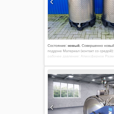
Состояние:
новый
, Совершенно новый
поддоне Материал (контакт со средой)
рабочее давление: Атмосферное Разм
цилиндра: 1070 мм Общая ширина: 890 
Удобства: Типовая табличка: нет Диам