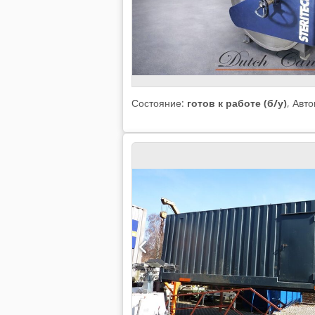
Состояние:
готов к работе (б/у)
, Авт