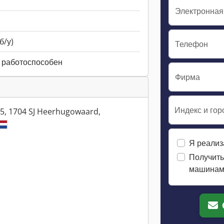
Электронная
б/у)
Телефон
 работоспособен
Фирма
Индекс и гор
 5, 1704 SJ Heerhugowaard,
Я реализ
Получить
машина