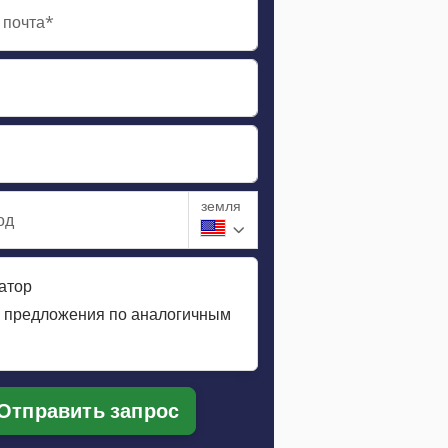
 почта*
земля
од
атор
 предложения по аналогичным
м
Отправить запрос