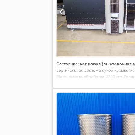
Состояние:
как новая (выставочная 
вертикальная система сухой кромкоги
Макс. высота обработки 2700 мм Толщи
интегрированный в линию ISO Dcsdjwd