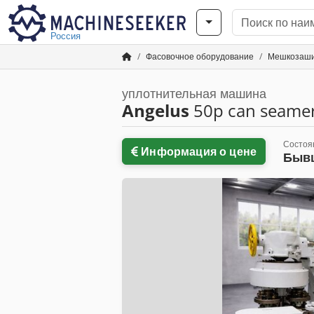
Россия
Фасовочное оборудование
Мешкозаш
уплотнительная машина
Angelus
50p can seame
Состоя
Информация о цене
Бывш