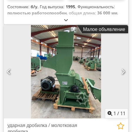
Состояние:
б/у
, Год выпуска:
1995
, Функциональность:
полностью работоспособен
, общая длина:
36 000 мм
,
Сушилка для железа, рабочая ширина 4600 мм, длина
22000 мм, из которых 10000 мм с прессовальными
Малое объявление
роликами, отдельное поле охлаждения пресса,
теплоноситель горячая вода, полуавтоматическое
устройство подачи типа BFT46 и подъемная платформа,
макс. длина шпона: 4600 мм, ширина рулона 600 мм,
общая длина: 36000 мм, 11 вентиляторов, управление PLC
обновлено в 2017 году В наличии имеется вторая сушилка
для утюга аналогичной конструкции. Dedpfx Amjv
Hygfsmeck
1
/
11
ударная дробилка / молотковая
дробилка