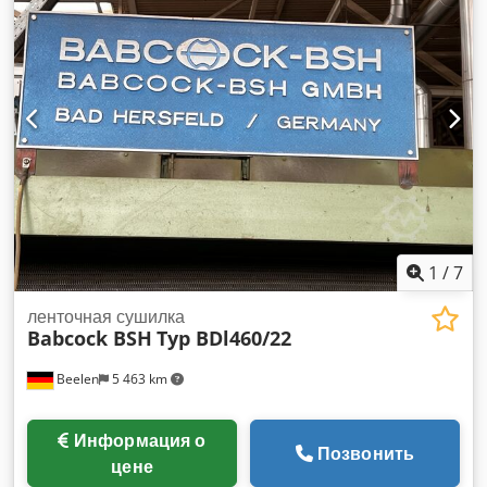
1
/
7
ленточная сушилка
Babcock BSH
Typ BDl460/22
Beelen
5 463 km
Информация о
Позвонить
цене