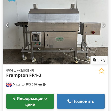
отгрузки или самовывоза Djdpfxjxnznvj Ammeck
Местонахождение: 86554 Pöttmes
1
/
9
Флеш-жаровня
Frampton
FR1-3
Misterton
5 696 km
Информация о
Позвонить
цене