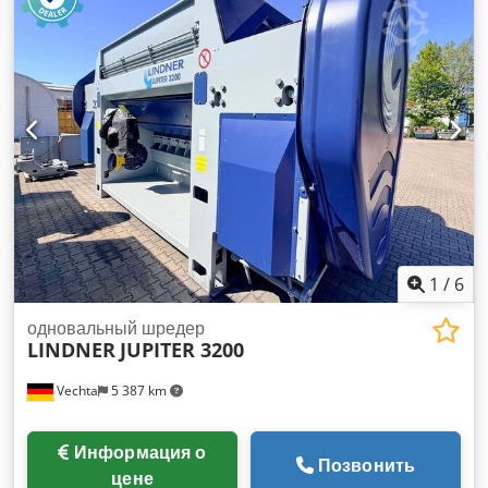
конструкция для измельчения деревянные поддоны,
полистирол или аналогичные материалы с большим
количеством свободное пространство. Dedpfx Aeic U
Dfommjck ✔ Мощность двигателя: 1 x 5,5 кВт + 1 x 9,2 кВт
✔ Длина ротора: 1580 мм ✔ Диаметр ротора: 355 мм ✔
Скорость вращения ротора: 5,3/10,3 об/мин ✔ Количество
режущих лезвий: 12/12 ✔ Гранулирование: - ✔
Производительность: до 60 шт/ч ✔ Всасывающее
соединение: - ✔ Материал: поддоны, полистирол,
электронный лом, пластик, дерево,... ✔ Загрузочное
отверстие: 1560 x 800 мм ✔ Размеры Д/Ш/В: 3,45/1,08/0,51
м ✔ Вес: 1400 кг Без подставки и загрузочной воронки
Гарантия 2 года или 2000 рабочих часов
1
/
6
одновальный шредер
LINDNER
JUPITER 3200
Vechta
5 387 km
Информация о
Позвонить
цене