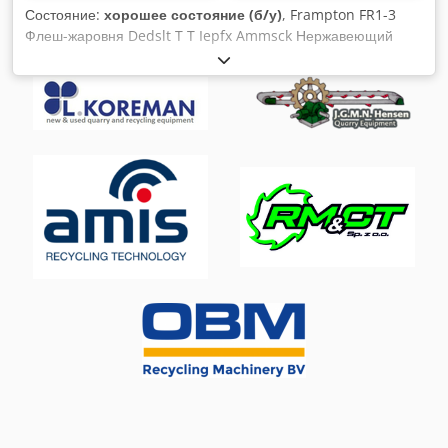
Состояние:
хорошее состояние (б/у)
, Frampton FR1-3
Флеш-жаровня Dedslt T T Iepfx Ammsck Нержавеющий
флэш-жаровня, используется, когда предварительно
приготовленное мясо должно быть обжарено, позволяет
обжаривать такие продукты, как ветчина, менее чем за 3
минуты и при этом достаточно охладить для упаковки,
идеально подходит для мяса, рыбы, овощей и многого
другого, размеры ленты 2100 мм х 140 мм, регулируемая
скорость, регулируемый контроль температуры,
мобильная, 3Ph