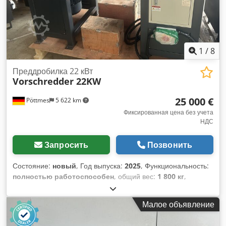
1
/
8
Преддробилка 22 кВт
Vorschredder 22KW
25 000 €
Pöttmes
5 622 km
Фиксированная цена без учета
НДС
Запросить
Позвонить
Состояние:
новый
, Год выпуска:
2025
, Функциональность:
полностью работоспособен
, общий вес:
1 800 кг
,
мощность:
22 кВт (29,91 л.с.)
, Технические данные:
Мощность: 22 кВт Ножи: 29 шт. Габариты: 1800 × 1840 ×
Малое объявление
1000 мм Вес: ок. 1 800 кг Состояние: Новый, не
использовался На поддоне, доступен для немедленной