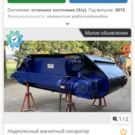
Состояние:
отличное состояние (б/у)
, Год выпуска:
2013
,
Функциональность:
полностью работоспособен
,
мощность:
320 кВт (435,08 л.с.)
, Стационарная установка
для измельчения LINDNER JUPITER 3200. Dcjdpey H D Swjfx
Малое объявление
Ammek Электропривод: 2x 160 кВт Включая
гидравлический агрегат и шкаф управления.
1
/
2
Надполосный магнитный сепаратор