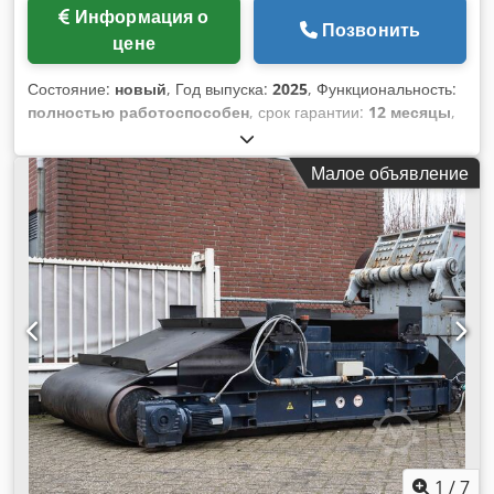
Food Machinery • 🇵🇱 Краков, Польша – шоурум REGIS
Информация о
Позвонить
цене
Состояние:
новый
, Год выпуска:
2025
, Функциональность:
полностью работоспособен
, срок гарантии:
12 месяцы
,
Линейные весы: щадящая и точная технология фасовки
Наши линейные весы являются идеальным решением для
Малое объявление
простого и точного дозирования и фасовки продукции. Они
сочетают в себе высокую точность и бережную обработку.
Благодаря минимальной высоте падения продукта
исключается его повреждение, что гарантирует высокое
качество вашей продукции, в том числе для чувствительных
изделий. Гибкий и эффективный принцип работы
Dcodowymlyjpfx Ammjk В основе нашей технологии лежит
простой, но чрезвычайно эффективный принцип: продукты
транспортируются с помощью линейных транспортеров
или вибрационных лотков и направленно подаются в
взвешивающие бункеры. Особенности: - простое
управление и чистка - удобное управление через цветной
сенсорный экран - память для различных рецептов
взвешивания - точные результаты благодаря
1
/
7