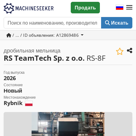
Продать
Искать
/ ... / ID объявления: A12869486
дробильная мельница
RS TeamTech Sp. z o.o.
RS-8F
Год выпуска
2026
Состояние
Новый
Местонахождение
Rybnik