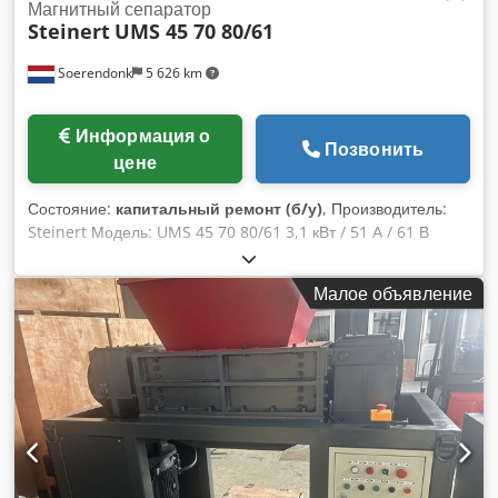
Магнитный сепаратор
Steinert
UMS 45 70 80/61
Soerendonk
5 626 km
Информация о
Позвонить
цене
Состояние:
капитальный ремонт (б/у)
, Производитель:
Steinert Модель: UMS 45 70 80/61 3,1 кВт / 51 А / 61 В
100% ED магнит Д x Ш: 806 x 750 мм Резиновая лента: 800
мм (новая) Межосевое расстояние: ок. 1 300 мм Вес: 1 550
Малое объявление
кг Djdpfx Amewvaidemsck С новым трансформатором-
выпрямителем на 380В (первичная обмотка).