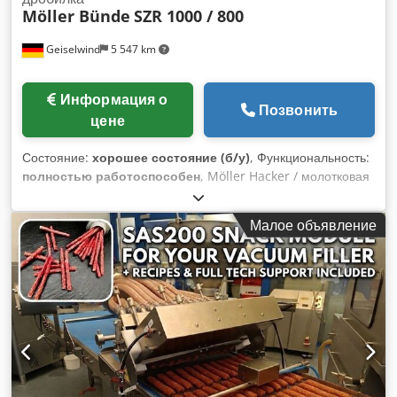
Möller Bünde
SZR 1000 / 800
Geiselwind
5 547 km
Информация о
Позвонить
цене
Состояние:
хорошее состояние (б/у)
, Функциональность:
полностью работоспособен
, Möller Hacker / молотковая
дробилка / доизмельчитель. Ширина загрузки 835 мм. Окно
загрузки 310 мм. Диаметр ротора 500 мм. 72 молотка.
Малое объявление
Отверстия сита 16 мм. Приводной мотор 30 кВт. Бункер с
косым входом или загрузкой сверху. Не чувствителен к
посторонним предметам. Идеально для отходов в подвале
лесопильного цеха. Dcjdpsxl Uiuefx Ammsk