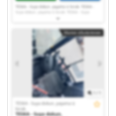
TESKA - Suya dokun, yaşama iz bırak. TESKA -
Suya dokun, yaşama iz bırak. TESKA - Suya
dokun, yaşama iz bırak. TESKA - Suya dokun,
yaşama iz bırak. TESKA - Suya dokun, yaşama iz
bırak. TESKA - Suya dokun, yaşama iz bırak.
Малое объявление
TESKA - Suya dokun, yaşama iz bırak. TESKA -
Suya dokun, yaşama iz bırak. TESKA - Suya
dokun, yaşama iz bırak. TESKA - Suya dokun,
yaşama iz bırak. TESKA - Suya dokun, yaşama iz
bırak. TESKA - Suya dokun, yaşama iz bırak.
TESKA - Suya dokun, yaşama iz bırak. TESKA -
Suya dokun, yaşama iz bırak. TESKA - Suya
dokun, yaşama iz bırak. TESKA - Suya dokun,
yaşama iz bırak. TESKA - Suya dokun, yaşama iz
bırak. TESKA - Suya dokun, yaşama iz bırak.
TESKA - Suya dokun, yaşama iz bırak. TESKA -
1
/
1
Suya dokun, yaşama iz bırak.
TESKA - Suya dokun, yaşama iz
bırak.
TESKA - Suya dokun,