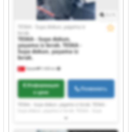
1
/
1
TESKA - Suya dokun, yaşama iz
bırak.
TESKA - Suya dokun,
yaşama iz bırak.
TESKA -
Suya dokun, yaşama iz
bırak.
Турция
5 408 km
Информация
Позвонить
о цене
TESKA - Suya dokun, yaşama iz bırak. TESKA -
Suya dokun, yaşama iz bırak. TESKA - Suya
dokun, yaşama iz bırak. TESKA - Suya dokun,
yaşama iz bırak. TESKA - Suya dokun, yaşama iz
bırak. TESKA - Suya dokun, yaşama iz bırak.