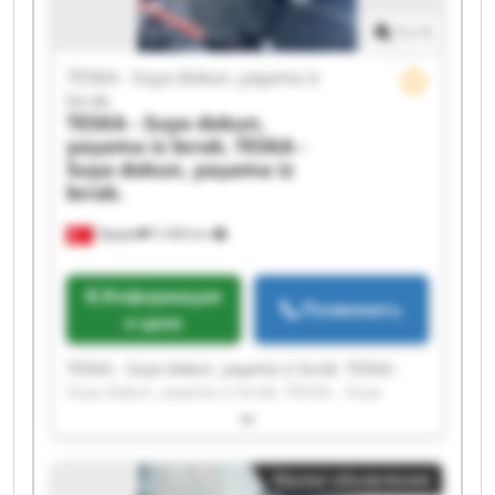
TESKA - Suya dokun, yaşama iz bırak. TESKA -
1
/
1
Suya dokun, yaşama iz bırak.
TESKA - Suya dokun, yaşama iz
bırak.
TESKA - Suya dokun,
yaşama iz bırak.
TESKA -
Suya dokun, yaşama iz
bırak.
Турция
5 408 km
Информация
Позвонить
о цене
TESKA - Suya dokun, yaşama iz bırak. TESKA -
Suya dokun, yaşama iz bırak. TESKA - Suya
dokun, yaşama iz bırak. TESKA - Suya dokun,
yaşama iz bırak. TESKA - Suya dokun, yaşama iz
bırak. TESKA - Suya dokun, yaşama iz bırak.
Малое объявление
TESKA - Suya dokun, yaşama iz bırak. TESKA -