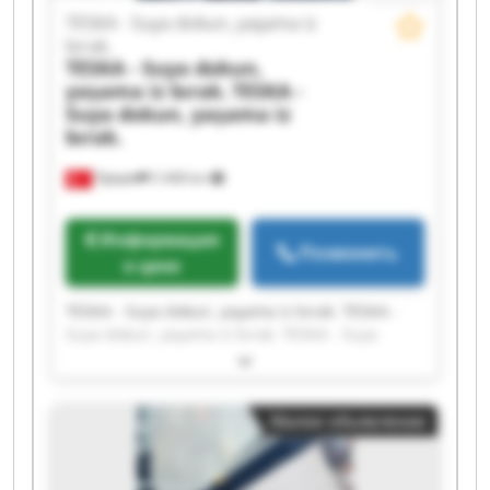
TESKA - Suya dokun, yaşama iz
bırak.
TESKA - Suya dokun,
yaşama iz bırak.
TESKA -
Suya dokun, yaşama iz
bırak.
Турция
5 408 km
Информация
Позвонить
о цене
TESKA - Suya dokun, yaşama iz bırak. TESKA -
Suya dokun, yaşama iz bırak. TESKA - Suya
dokun, yaşama iz bırak. TESKA - Suya dokun,
yaşama iz bırak. TESKA - Suya dokun, yaşama iz
bırak. TESKA - Suya dokun, yaşama iz bırak.
Малое объявление
TESKA - Suya dokun, yaşama iz bırak. TESKA -
Suya dokun, yaşama iz bırak. TESKA - Suya
dokun, yaşama iz bırak. TESKA - Suya dokun,