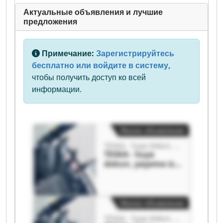
Актуальные объявления и лучшие
предложения
Примечание:
Зарегистрируйтесь
бесплатно или войдите в систему,
чтобы получить доступ ко всей
информации.
Малое объявление
TESKA - Suya dokun, yaşama iz bırak.
TESKA - Suya
dokun, yaşama iz
bırak. TESKA - Suya
dokun, yaşama iz
bırak.
Малое объявление
TESKA - Suya dokun, yaşama iz bırak.