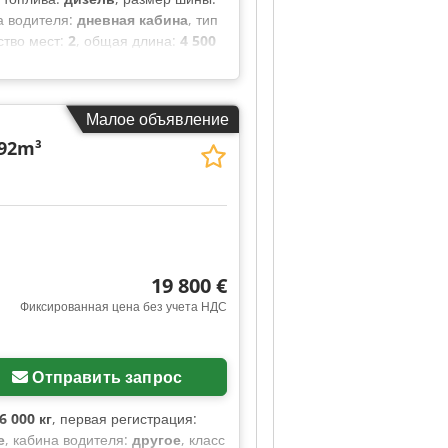
а водителя:
дневная кабина
, тип
ство мест:
2
, общая длина:
4 500
остранства для загрузки:
1 500
-контроль, прицепное
орегулируемое зеркало
,
Малое объявление
 92m³
19 800 €
Фиксированная цена без учета НДС
Отправить запрос
6 000 кг
, первая регистрация:
е
, кабина водителя:
другое
, класс