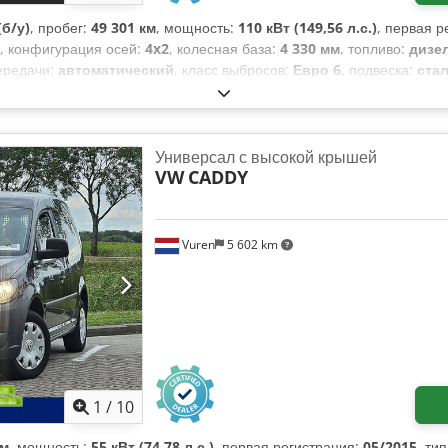
б/у)
, пробег:
49 301 км
, мощность:
110 кВт (149,56 л.с.)
, первая р
, конфигурация осей:
4x2
, колесная база:
4 330 мм
, топливо:
дизе
передачи:
автоматический
, класс выбросов:
Евро 6
, подвеска:
ста
2 020 мм
, общая высота:
2 640 мм
, длина грузового отсека:
4 360 м
ого отсека:
1 920 мм
, Год выпуска:
2024
, Оборудование:
ABS, Блюту
ги, центральный замок, электрорегулировка стекол, электрор
Универсал с высокой крышей
VW
CADDY
Vuren
5 602 km
1
/
10
км
, мощность:
55 кВт (74,78 л.с.)
, первая регистрация:
05/2015
, ти