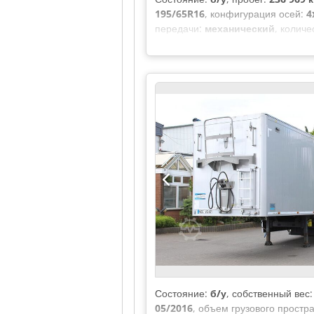
195/65R16
, конфигурация осей:
4
передачи:
механический
, колич
мм
, общая ширина:
1 790 мм
, об
мм
, высота грузового отсека:
1 20
устройство, система контроля 
Состояние:
б/у
, собственный вес
05/2016
, объем грузового простр