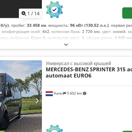
1
/
14
б/у)
, пробег:
33 458 км
, мощность:
96 кВт (130,52 л.с.)
, первая ре
, конфигурация осей:
4x2
, колесная база:
2 720 мм
, цвет:
синий
, к
класс выбросов:
Евро 6
, количество мест:
3
, общая длина:
4 600 м
рузового отсека:
1 590 мм
, ширина пространства для загрузки:
1 430
рудование:
ABS, Apple CarPlay, Блютуз, кондиционер, круиз-ко
 контроля тяги, центральный замок, электрорегулировка сте
Универсал с высокой крышей
MERCEDES-BENZ
SPRINTER 315 a
automaat EURO6
Vuren
5 602 km