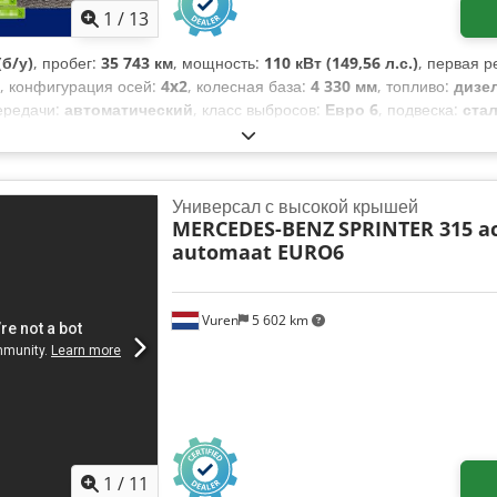
1
/
13
б/у)
, пробег:
35 743 км
, мощность:
110 кВт (149,56 л.с.)
, первая р
, конфигурация осей:
4x2
, колесная база:
4 330 мм
, топливо:
дизе
передачи:
автоматический
, класс выбросов:
Евро 6
, подвеска:
ста
2 020 мм
, общая высота:
2 640 мм
, длина грузового отсека:
4 360 м
ого отсека:
1 920 мм
, Год выпуска:
2024
, Оборудование:
ABS, Блюту
истема контроля тяги, центральный замок, электрорегулировк
Универсал с высокой крышей
MERCEDES-BENZ
SPRINTER 315 a
automaat EURO6
Vuren
5 602 km
1
/
11