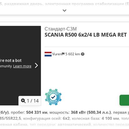
S, раздвижная дверь, электронная программа стабилизации (E
Стандарт-СЗМ
SCANIA
R500 6x2/4 LB MEGA RET
Vuren
5 602 km
1
/
14
б/у)
, пробег:
504 331 км
, мощность:
368 кВт (500,34 л.с.)
, первая
85/55R22,5
, конфигурация осей:
6x2
, колесная база:
4 100 мм
, топ
евная кабина
, тип передачи:
автоматический
, количество перед