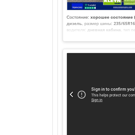
Состояние:
хорошее состояние (
дизель
, размер шины:
235/65R16
водителя:
дневная кабина
, тип 
длина:
7 170 мм
, общая ширина:
загрузки:
1 780 мм
, высота грузов
контроль, подогрев сиденья, с
зеркало
,