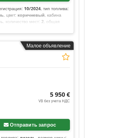
егистрация:
10/2024
, тип топлива:
ль
, цвет:
коричневый
, кабина
ль
, количество мест:
2
, общая
м
, ширина пространства для
з, кондиционер, круиз-
егулируемое зеркало
,
Малое объявление
5 950 €
VB без учета НДС
Отправить запрос
п топлива:
дизель
, размер шины: