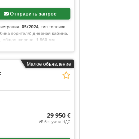
Отправить запрос
гистрация:
05/2024
, тип топлива:
абина водителя:
дневная кабина
,
м
, общая ширина:
1 860 мм
,
 мм
, высота грузового отсека:
нтроль, навигационная система,
кол, электрорегулируемое
Малое объявление
c
29 950 €
VB без учета НДС