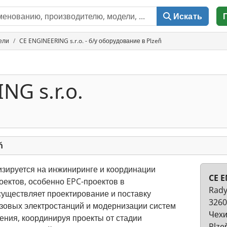
Искать
ели
CE ENGINEERING s.r.o. - б/у оборудование в Plzeň
NG s.r.o.
ň
изируется на инжиниринге и координации
CE E
оектов, особенно EPC-проектов в
Rady
существляет проектирование и поставку
3260
зовых электростанций и модернизации систем
Чех
ния, координируя проекты от стадии
Plze