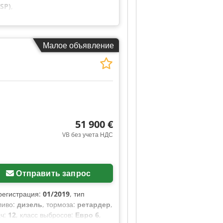
SP)
,
Малое объявление
51 900 €
VB без учета НДС
Отправить запрос
 регистрация:
01/2019
, тип
ливо:
дизель
, тормоза:
ретардер
,
ач:
12
, класс выбросов:
Евро 6
,