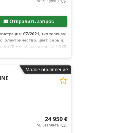
VB без учета НДС
Отправить запрос
егистрация:
07/2021
, тип топлива:
во:
электричество
, цвет:
серый
,
а:
5 370 мм
, общая ширина:
1 930
 650 мм
, высота грузового отсека:
нтроль, навигационная система,
электрорегулируемое зеркало
,
Малое объявление
INE
24 950 €
VB без учета НДС