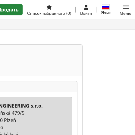
Продать
Язык
Список избранного
(0)
Войти
Меню
NGINEERING s.r.o.
ňská 479/5
0 Plzeň
ия
ňský kraj