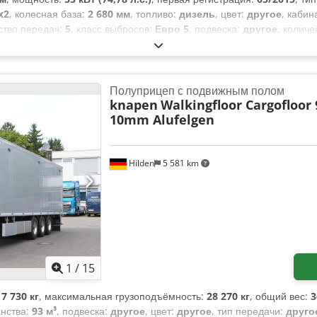
x2
, колесная база:
2 680 мм
, топливо:
дизель
, цвет:
другое
, кабин
ество передач:
5
, класс выбросов:
Евро 5
, подвеска:
другое
, количе
щая высота:
1 820 мм
, длина грузового отсека:
1 650 мм
, ширина пр
0 мм
, Год выпуска:
2015
, Оборудование:
ABS, кондиционер, круиз
тяги, центральный замок, электрорегулировка стекол, электр
Полуприцеп с подвижным полом
knapen
Walkingfloor Cargofloor
10mm Alufelgen
Hilden
5 581 km
1
/
15
:
7 730 кг
, максимальная грузоподъёмность:
28 270 кг
, общий вес:
3
анства:
93 м³
, подвеска:
другое
, цвет:
другое
, тип передачи:
друго