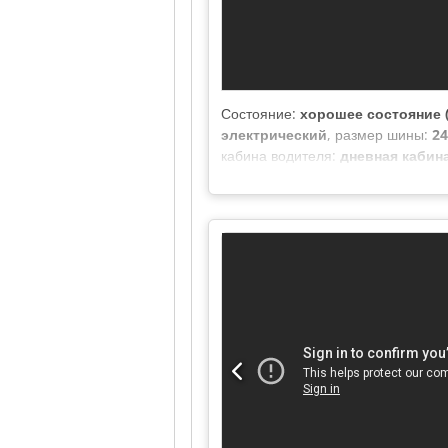
Состояние:
хорошее состояние (
электрический
, размер шины:
24
кабина водителя:
дневная кабин
мм
, общая высота:
1 960 мм
, дли
1 310 мм
, Год выпуска:
2021
, Обо
подогрев сиденья, система кон