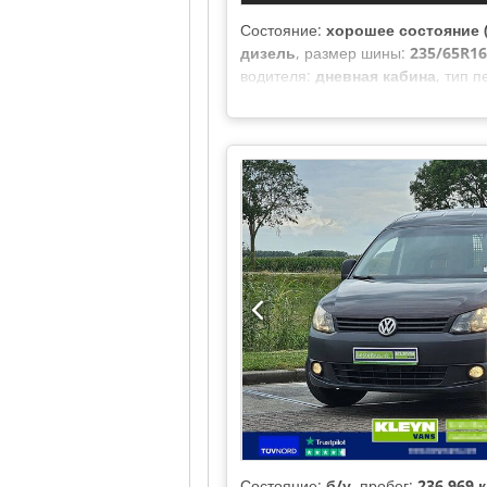
Состояние:
хорошее состояние (
дизель
, размер шины:
235/65R16
водителя:
дневная кабина
, тип 
длина:
7 170 мм
, общая ширина:
загрузки:
1 780 мм
, высота грузов
контроль, система контроля тя
Состояние:
б/у
, пробег:
236 969 