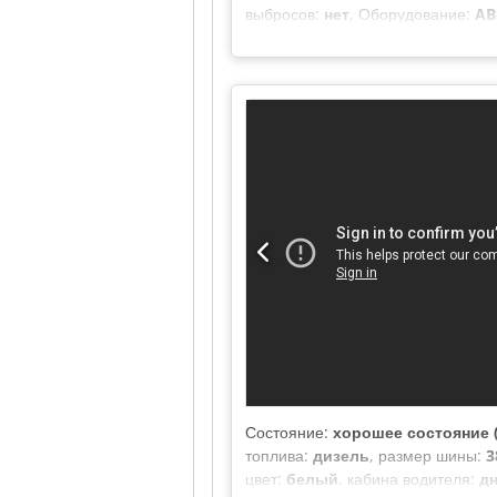
выбросов:
нет
, Оборудование:
AB
Состояние:
хорошее состояние (
топлива:
дизель
, размер шины:
3
цвет:
белый
, кабина водителя:
дн