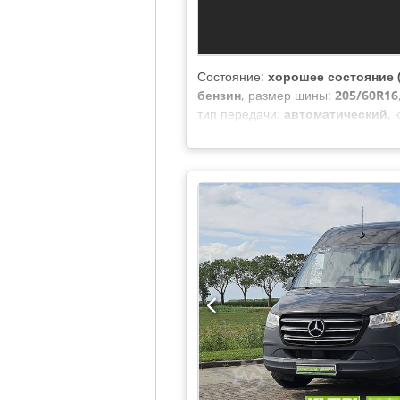
Состояние:
хорошее состояние (
бензин
, размер шины:
205/60R16
тип передачи:
автоматический
, 
общая высота:
2 000 мм
, длина г
1 250 мм
, Год выпуска:
2024
, Обо
прицепное устройство, система
зеркало
,