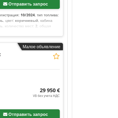
Отправить запрос
егистрация:
10/2024
, тип топлива:
ль
, цвет:
коричневый
, кабина
ль
, количество мест:
2
, общая
м
, ширина пространства для
з, кондиционер, круиз-
а стекол, электрорегулируемое
Малое объявление
c
29 950 €
VB без учета НДС
Отправить запрос