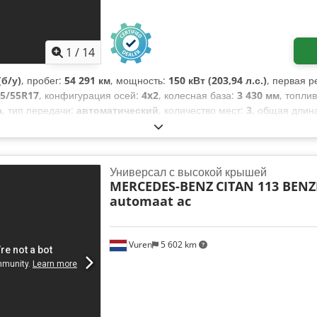
1
/
14
б/у)
, пробег:
54 291 км
, мощность:
150 кВт (203,94 л.с.)
, первая р
5/55R17
, конфигурация осей:
4x2
, колесная база:
3 430 мм
, топли
а
, тип передачи:
автоматический
, количество мест:
3
, общая длин
на грузового отсека:
2 700 мм
, ширина пространства для загрузки:
1
рудование:
ABS, Apple CarPlay, Блютуз, кондиционер, круиз-ко
троля тяги, центральный замок, электрорегулировка стекол, 
Универсал с высокой крышей
MERCEDES-BENZ
CITAN 113 BENZ
automaat ac
Vuren
5 602 km